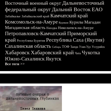
Дальневосточный
Восточный военный округ
федеральный округ
Дальний Восток
ЕАО
Камчатский край
Забайкалье
Забайкальский край
Комсомольск-на-Амуре
Магадан
Курилы
Корякия
Магаданская область
Николаевск-на-Амуре
Находка
Приморский
Петропавловск-Камчатский
край
Республика Саха (Якутия)
Республика Бурятия
Сахалинская область
ТОФ
Тында
Улан-Удэ
Уссурийск
Сибирь
Хабаровск
Хабаровский край
Чукотка
Чита
Южно-Сахалинск
Якутск
Все теги >>