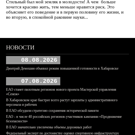
Стильный был мой земляк в молодости! А чем больше
хочется красиво жить, тем меньше нравится риск. Это
объясняет его поведение и в первую половину его жизни, и
во вторую, в спокойной раковине науки...
НОВОСТИ
08.08.2026
Дмитрий Демешин объявил режим повышенной готовности в Хабаровске
07.08.2026
ЕАО станет пилотным регионом нового проекта Мастерской управления
«Сенеж»
В Хабаровском крае быстрее всего растут зарплаты у административного
персонала и рабочих
В ЕАО обсудили стратегию сохранения исторической памяти
ЕАО - в числе 40 российских регионов-участников кампании «Продвижение
безопасности»
В ЕАО значительно увеличены объемы дорожных работ
Федеральный эксперт по достоинству оценил спортивную инфраструктуру