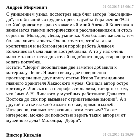
Андрей Мирмович
01.09.2015 18:06:17
С удивлением узнал, посмотрев еще блог автора "наследник-
дв", что бывший сотрудник пресс-службы Управления ФСБ
по Хабаровскому краю уважаемый мной Алексей Колесников
занимается такими историческими расследованиями, и столь
серьезно. Молодец, Леша, умничка. Чем больше живешь, тем
больше хочется знать. Очень хочется, чтобы такая
кропотливая и неблагодарная порой работа Алексея
Колесникова была нынче востребована. А то у нас очень
мало молодых исследователей подобного рода, старающихся
копать поглубже.
Кстати, "Дебри" любопытные две заметки добавили к
материалу Леши. Я имею ввиду две совершенно
противоречащие друг другу статьи Игоря Таштандинова,
главного хранителя Хакасского музея. Сначала автор остро
критикует Липского за непрофессионализм, говорит о том,
что "имя А.Н. Липского у музейных работников Дальнего
Востока до сих пор вызывает отрицательные эмоции". А в
другой статье взахлеб хвалит его же, прямо взахлеб.
Интересно, сколько лет разницы этим статьям? Также
интересно, можно ли полностью верить таким авторам от
музейного дела? Молодцы, "Дебри".
Виктор Киселёв
01.09.2015 12:36:09