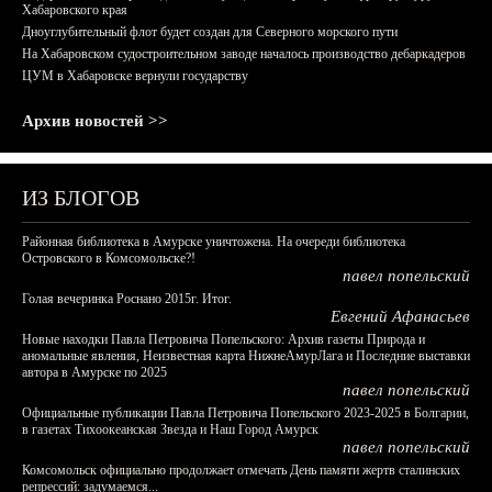
Хабаровского края
Дноуглубительный флот будет создан для Северного морского пути
На Хабаровском судостроительном заводе началось производство дебаркадеров
ЦУМ в Хабаровске вернули государству
Архив новостей >>
ИЗ БЛОГОВ
Районная библиотека в Амурске уничтожена. На очереди библиотека
Островского в Комсомольске?!
павел попельский
Голая вечеринка Роснано 2015г. Итог.
Евгений Афанасьев
Новые находки Павла Петровича Попельского: Архив газеты Природа и
аномальные явления, Неизвестная карта НижнеАмурЛага и Последние выставки
автора в Амурске по 2025
павел попельский
Официальные публикации Павла Петровича Попельского 2023-2025 в Болгарии,
в газетах Тихоокеанская Звезда и Наш Город Амурск
павел попельский
Комсомольск официально продолжает отмечать День памяти жертв сталинских
репрессий: задумаемся...