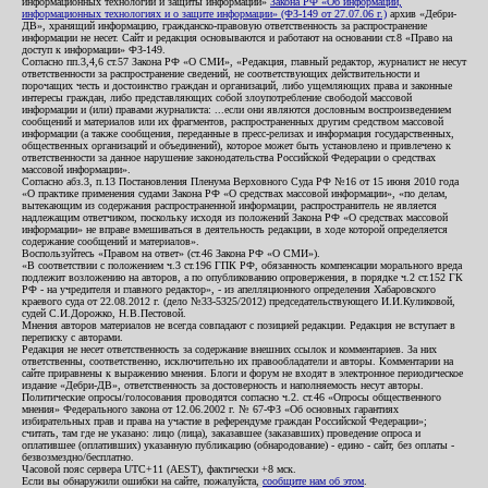
информационных технологий и защиты информации»
Закона РФ «Об информации,
информационных технологиях и о защите информации» (ФЗ-149 от 27.07.06 г.)
архив «Дебри-
ДВ», хранящий информацию, гражданско-правовую ответственность за распространение
информации не несет. Сайт и редакция основываются и работают на основании ст.8 «Право на
доступ к информации» ФЗ-149.
Согласно пп.3,4,6 ст.57 Закона РФ «О СМИ», «Редакция, главный редактор, журналист не несут
ответственности за распространение сведений, не соответствующих действительности и
порочащих честь и достоинство граждан и организаций, либо ущемляющих права и законные
интересы граждан, либо представляющих собой злоупотребление свободой массовой
информации и (или) правами журналиста: ...если они являются дословным воспроизведением
сообщений и материалов или их фрагментов, распространенных другим средством массовой
информации (а также сообщения, переданные в пресс-релизах и информация государственных,
общественных организаций и объединений), которое может быть установлено и привлечено к
ответственности за данное нарушение законодательства Российской Федерации о средствах
массовой информации».
Согласно абз.3, п.13 Постановления Пленума Верховного Суда РФ №16 от 15 июня 2010 года
«О практике применения судами Закона РФ «О средствах массовой информации», «по делам,
вытекающим из содержания распространенной информации, распространитель не является
надлежащим ответчиком, поскольку исходя из положений Закона РФ «О средствах массовой
информации» не вправе вмешиваться в деятельность редакции, в ходе которой определяется
содержание сообщений и материалов».
Воспользуйтесь «Правом на ответ» (ст.46 Закона РФ «О СМИ»).
«В соответствии с положением ч.3 ст.196 ГПК РФ, обязанность компенсации морального вреда
подлежит возложению на авторов, а по опубликованию опровержения, в порядке ч.2 ст.152 ГК
РФ - на учредителя и главного редактор», - из апелляционного определения Хабаровского
краевого суда от 22.08.2012 г. (дело №33-5325/2012) председательствующего И.И.Куликовой,
судей С.И.Дорожко, Н.В.Пестовой.
Мнения авторов материалов не всегда совпадают с позицией редакции. Редакция не вступает в
переписку с авторами.
Редакция не несет ответственность за содержание внешних ссылок и комментариев. За них
ответственны, соответственно, исключительно их правообладатели и авторы. Комментарии на
сайте приравнены к выражению мнения. Блоги и форум не входят в электронное периодическое
издание «Дебри-ДВ», ответственность за достоверность и наполняемость несут авторы.
Политические опросы/голосования проводятся согласно ч.2. ст.46 «Опросы общественного
мнения» Федерального закона от 12.06.2002 г. № 67-ФЗ «Об основных гарантиях
избирательных прав и права на участие в референдуме граждан Российской Федерации»;
считать, там где не указано: лицо (лица), заказавшее (заказавших) проведение опроса и
оплатившее (оплативших) указанную публикацию (обнародование) - едино - сайт, без оплаты -
безвозмездно/бесплатно.
Часовой пояс сервера UTC+11 (AEST), фактически +8 мск.
Если вы обнаружили ошибки на сайте, пожалуйста,
сообщите нам об этом
.