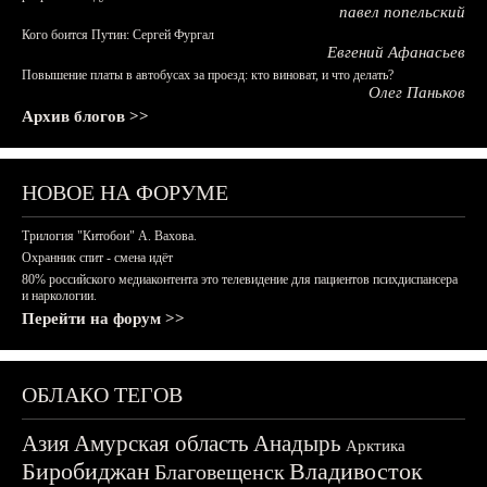
павел попельский
Кого боится Путин: Сергей Фургал
Евгений Афанасьев
Повышение платы в автобусах за проезд: кто виноват, и что делать?
Олег Паньков
Архив блогов >>
НОВОЕ НА ФОРУМЕ
Трилогия "Китобои" А. Вахова.
Охранник спит - смена идёт
80% российского медиаконтента это телевидение для пациентов психдиспансера
и наркологии.
Перейти на форум >>
ОБЛАКО ТЕГОВ
Азия
Амурская область
Анадырь
Арктика
Биробиджан
Владивосток
Благовещенск