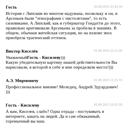
Гость
02.09.2015 23:43:34
История с Липским во многом надумана, поскольку и он, и
Арсеньев были "этнографами с пистолетами", то есть
силовиками. А Липский, как и губернатор Гондатти до этого,
правильно критиковали Арсеньева за пробелы в знаниях. В
общем, обычная житейская ситуация, но на изломе эпох
приобрела трагический оттенок.
Виктор Киселёв
01.09.2015 22:11:26
Уважаемый
Гость - Кисилеву
)))
Какую убедительную картину нашей действительности Вы
нарисовали, в которой и себе и мне определили место!)))
А.Э. Мирмовичу
01.09.2015 21:25:33
Профессиональное мнение! Молодец, Андрей Эдуардович!
)))
Гость - Кисилеву
01.09.2015 19:32:18
А вам, Киселев, слабо? Одна отрада - постукивать в
интернете, какать на людей. Да и сам обкаканный,
горемычный вы наш.