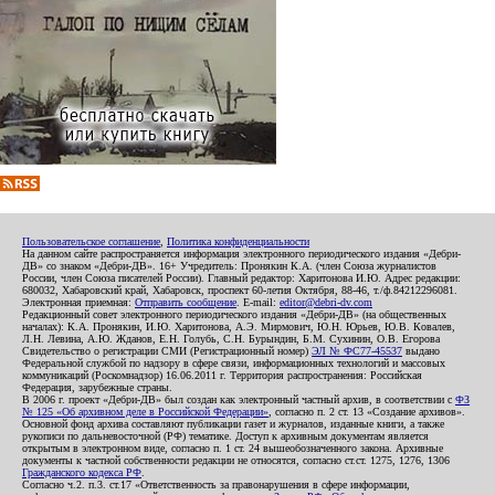
Пользовательское соглашение
,
Политика конфиденциальности
На данном сайте распространяется информация электронного периодического издания «Дебри-
ДВ» со знаком «Дебри-ДВ». 16+ Учредитель: Пронякин К.А. (член Союза журналистов
России, член Союза писателей России). Главный редактор: Харитонова И.Ю. Адрес редакции:
680032, Хабаровский край, Хабаровск, проспект 60-летия Октября, 88-46, т./ф.84212296081.
Электронная приемная:
Отправить сообщение
. E-mail:
editor@debri-dv.com
Редакционный совет электронного периодического издания «Дебри-ДВ» (на общественных
началах): К.А. Пронякин, И.Ю. Харитонова, А.Э. Мирмович, Ю.Н. Юрьев, Ю.В. Ковалев,
Л.Н. Левина, А.Ю. Жданов, Е.Н. Голубь, С.Н. Бурындин, Б.М. Сухинин, О.В. Егорова
Свидетельство о регистрации СМИ (Регистрационный номер)
ЭЛ № ФС77-45537
выдано
Федеральной службой по надзору в сфере связи, информационных технологий и массовых
коммуникаций (Роскомнадзор) 16.06.2011 г. Территория распространения: Российская
Федерация, зарубежные страны.
В 2006 г. проект «Дебри-ДВ» был создан как электронный частный архив, в соответствии с
ФЗ
№ 125 «Об архивном деле в Российской Федерации»
, согласно п. 2 ст. 13 «Создание архивов».
Основной фонд архива составляют публикации газет и журналов, изданные книги, а также
рукописи по дальневосточной (РФ) тематике. Доступ к архивным документам является
открытым в электронном виде, согласно п. 1 ст. 24 вышеобозначенного закона. Архивные
документы к частной собственности редакции не относятся, согласно ст.ст. 1275, 1276, 1306
Гражданского кодекса РФ
.
Согласно ч.2. п.3. ст.17 «Ответственность за правонарушения в сфере информации,