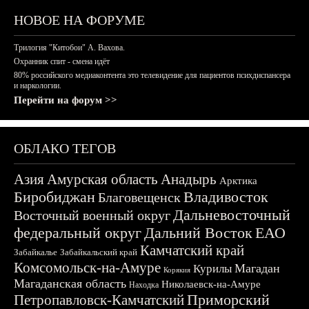
НОВОЕ НА ФОРУМЕ
Трилогия "Китобои" А. Вахова.
Охранник спит - смена идёт
80% российского медиаконтента это телевидение для пациентов психдиспансера
и наркологии.
Перейти на форум >>
ОБЛАКО ТЕГОВ
Азия
Амурская область
Анадырь
Арктика
Биробиджан
Владивосток
Благовещенск
Дальневосточный
Восточный военный округ
федеральный округ
Дальний Восток
ЕАО
Камчатский край
Забайкалье
Забайкальский край
Комсомольск-на-Амуре
Магадан
Курилы
Корякия
Магаданская область
Николаевск-на-Амуре
Находка
Приморский
Петропавловск-Камчатский