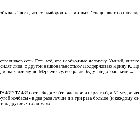
робывали" всех, что от выборов как таковых, "специалист по инвали
дственников есть. Есть всё, что необходимо человеку. Умный, интел
 сидят лица, с другой национальностью? Поддерживаю Ирину К. Пр
й им каждому по Мерседессу, всё равно будут недовольными....
ТАФИ? ТАФИ сосет бюджет (сейчас почти перестал), а Мамедов че
ругой колбасы - в два раза лучше и в три раза больше (и каждому 
тся, другой, что ли мало.