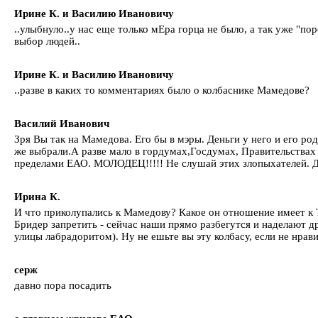
Ирине К. и Василию Ивановичу
..улыбнуло..у нас еще только мЕра горца не было, а так уже "по
выбор людей..
Ирине К. и Василию Ивановичу
..разве в каких то комментариях было о колбаснике Мамедове?
Василий Иванович
Зря Вы так на Мамедова. Его бы в мэры. Деньги у него и его ро
же выбрали.А разве мало в гордумах,Госдумах, Правительствах
пределами ЕАО. МОЛОДЕЦ!!!!! Не слушай этих злопыхателей. Да
Ирина К.
И что приколупались к Мамедову? Какое он отношение имеет к 
Бридер запретить - сейчас наши прямо разбегутся и наделают д
улицы лабрадоритом). Ну не ешьте вы эту колбасу, если не нрави
серж
давно пора посадить