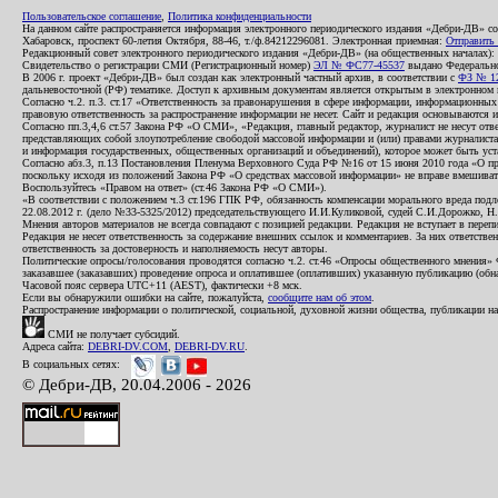
Пользовательское соглашение
,
Политика конфиденциальности
На данном сайте распространяется информация электронного периодического издания «Дебри-ДВ» с
Хабаровск, проспект 60-летия Октября, 88-46, т./ф.84212296081. Электронная приемная:
Отправить
Редакционный совет электронного периодического издания «Дебри-ДВ» (на общественных началах
Свидетельство о регистрации СМИ (Регистрационный номер)
ЭЛ № ФС77-45537
выдано Федеральной
В 2006 г. проект «Дебри-ДВ» был создан как электронный частный архив, в соответствии с
ФЗ № 12
дальневосточной (РФ) тематике. Доступ к архивным документам является открытым в электронном вид
Согласно ч.2. п.3. ст.17 «Ответственность за правонарушения в сфере информации, информационн
правовую ответственность за распространение информации не несет. Сайт и редакция основываются 
Согласно пп.3,4,6 ст.57 Закона РФ «О СМИ», «Редакция, главный редактор, журналист не несут отв
представляющих собой злоупотребление свободой массовой информации и (или) правами журналиста:
и информация государственных, общественных организаций и объединений), которое может быть уста
Согласно абз.3, п.13 Постановления Пленума Верховного Суда РФ №16 от 15 июня 2010 года «О пр
поскольку исходя из положений Закона РФ «О средствах массовой информации» не вправе вмешивать
Воспользуйтесь «Правом на ответ» (ст.46 Закона РФ «О СМИ»).
«В соответствии с положением ч.3 ст.196 ГПК РФ, обязанность компенсации морального вреда подле
22.08.2012 г. (дело №33-5325/2012) председательствующего И.И.Куликовой, судей С.И.Дорожко, Н
Мнения авторов материалов не всегда совпадают с позицией редакции. Редакция не вступает в перепи
Редакция не несет ответственность за содержание внешних ссылок и комментариев. За них ответств
ответственность за достоверность и наполняемость несут авторы.
Политические опросы/голосования проводятся согласно ч.2. ст.46 «Опросы общественного мнения» Фе
заказавшее (заказавших) проведение опроса и оплатившее (оплативших) указанную публикацию (обнаро
Часовой пояс сервера UTC+11 (AEST), фактически +8 мск.
Если вы обнаружили ошибки на сайте, пожалуйста,
сообщите нам об этом
.
Распространение информации о политической, социальной, духовной жизни общества, публикации на
СМИ не получает субсидий.
Адреса сайта:
DEBRI-DV.COM
,
DEBRI-DV.RU
.
В социальных сетях:
© Дебри-ДВ, 20.04.2006 - 2026