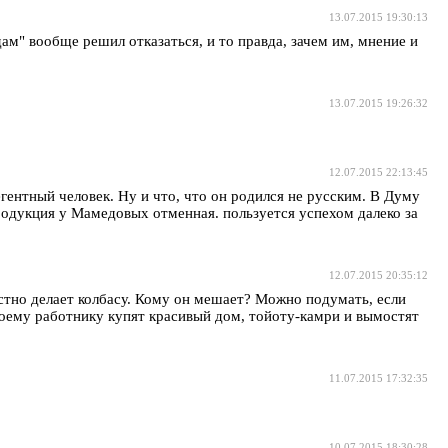
13.07.2015 19:30:13
дам" вообще решил отказаться, и то правда, зачем им, мнение и
13.07.2015 19:26:32
12.07.2015 22:13:45
егентный человек. Ну и что, что он родился не русским. В Думу
одукция у Мамедовых отменная. пользуется успехом далеко за
12.07.2015 20:35:12
стно делает колбасу. Кому он мешает? Можно подумать, если
своему работнику купят красивый дом, тойоту-камри и вымостят
11.07.2015 17:32:35
10.07.2015 18:30:28