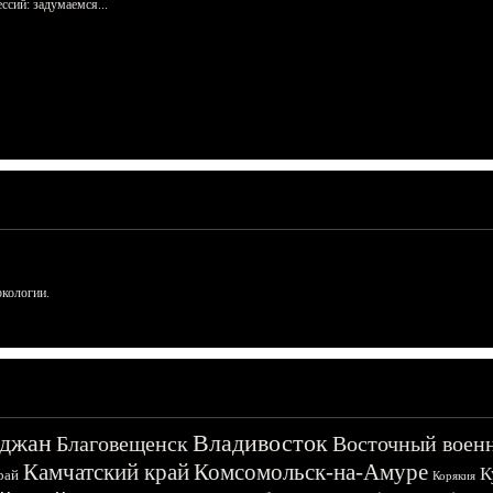
сий: задумаемся...
ркологии.
джан
Владивосток
Благовещенск
Восточный воен
Камчатский край
Комсомольск-на-Амуре
К
рай
Корякия