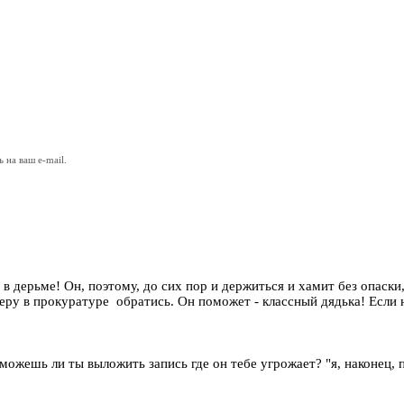
на ваш e-mail.
я в дерьме! Он, поэтому, до сих пор и держиться и хамит без опаск
у в прокуратуре обратись. Он поможет - классный дядька! Если не
 можешь ли ты выложить запись где он тебе угрожает? "я, наконец, 