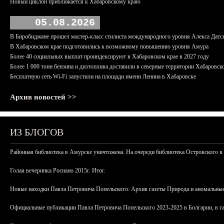
Новый циклон приближается к Хабаровскому краю
05.08.2026
В Биробиджане прошел мастер-класс стилиста международного уровня Алекса Датс
В Хабаровском крае подготовились к возможному повышению уровня Амура
Более 40 социальных выплат проиндексируют в Хабаровском крае в 2027 году
Более 1 000 тонн бензина и дизтоплива доставили в северные территории Хабаровск
Бесплатную сеть Wi-Fi запустили на площади имени Ленина в Хабаровске
Архив новостей >>
ИЗ БЛОГОВ
Районная библиотека в Амурске уничтожена. На очереди библиотека Островского в
Голая вечеринка Роснано 2015г. Итог.
Новые находки Павла Петровича Попельского: Архив газеты Природа и аномальные
Официальные публикации Павла Петровича Попельского 2023-2025 в Болгарии, в г