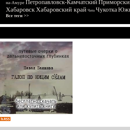
Приморски
Петропавловск-Камчатский
на-Амуре
Хабаровск
Хабаровский край
Чукотка
Южн
Чита
Все теги >>