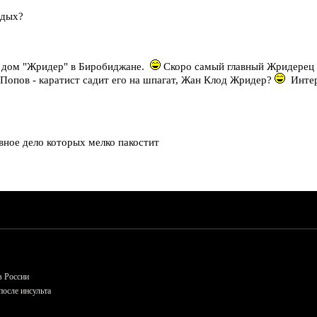
тдых?
й дом "Жридер" в Биробиджане.
Скоро самый главный Жридерец 
к Попов - каратист садит его на шпагат, Жан Клод Жридер?
Интер
вное дело которых мелко пакостит
в России
осле инсульта