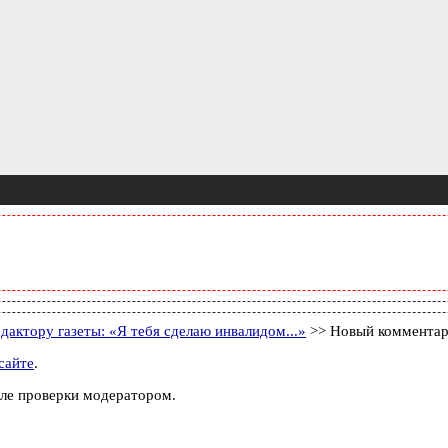
дактору газеты: «Я тебя сделаю инвалидом...»
>> Новый коммента
сайте
.
ле проверки модератором.