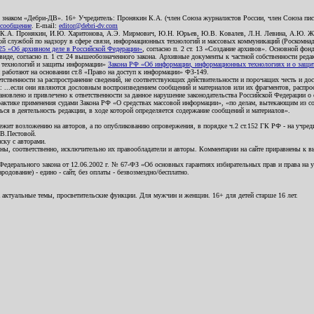
о знаком «Дебри-ДВ». 16+ Учредитель: Пронякин К.А. (член Союза журналистов России, член Союза писа
 сообщение
. E-mail:
editor@debri-dv.com
): К.А. Пронякин, И.Ю. Харитонова, А.Э. Мирмович, Ю.Н. Юрьев, Ю.В. Ковалев, Л.Н. Левина, А.Ю. Ж
 службой по надзору в сфере связи, информационных технологий и массовых коммуникаций (Роскомнадзо
5 «Об архивном деле в Российской Федерации»
, согласно п. 2 ст. 13 «Создание архивов». Основной фон
е, согласно п. 1 ст. 24 вышеобозначенного закона. Архивные документы к частной собственности редакци
ых технологий и защиты информации»
Закона РФ «Об информации, информационных технологиях и о защите
и работают на основании ст.8 «Право на доступ к информации» ФЗ-149.
етственности за распространение сведений, не соответствующих действительности и порочащих честь и д
 ...если они являются дословным воспроизведением сообщений и материалов или их фрагментов, распро
новлено и привлечено к ответственности за данное нарушение законодательства Российской Федерации о
актике применения судами Закона РФ «О средствах массовой информации», «по делам, вытекающим из со
ся в деятельность редакции, в ходе которой определяется содержание сообщений и материалов».
жит возложению на авторов, а по опубликованию опровержения, в порядке ч.2 ст.152 ГК РФ - на учредит
.В.Пестовой.
ску с авторами.
енны, соответственно, исключительно их правообладатели и авторы. Комментарии на сайте приравнены к
дерального закона от 12.06.2002 г. № 67-ФЗ «Об основных гарантиях избирательных прав и права на уча
дование) - едино - сайт, без оплаты - безвозмездно/бесплатно.
 актуальные темы, просветительские функции. Для мужчин и женщин. 16+ для детей старше 16 лет.