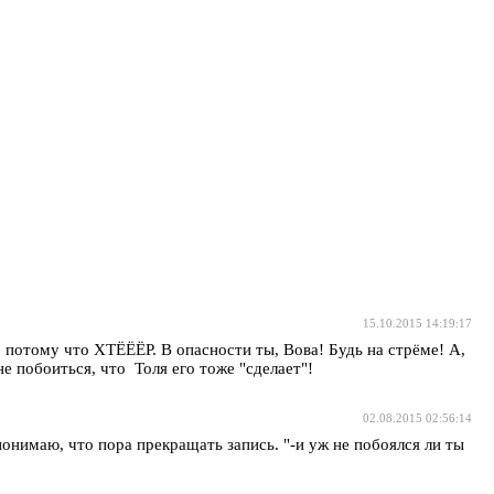
15.10.2015 14:19:17
и, потому что ХТЁЁЁР. В опасности ты, Вова! Будь на стрёме! А,
 побоиться, что Толя его тоже "сделает"!
02.08.2015 02:56:14
понимаю, что пора прекращать запись. "-и уж не побоялся ли ты