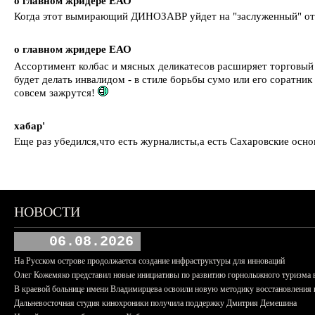
о главном жридере ЕАО
Когда этот вымирающий ДИНОЗАВР уйдет на "заслуженный" о
о главном жридере ЕАО
Ассортимент колбас и мясных деликатесов расширяет торговы
будет делать инвалидом - в стиле борьбы сумо или его соратни
совсем зажрутся!
хабар'
Еще раз убедился,что есть журналисты,а есть Сахаровские осно
НОВОСТИ
06.08.2026
На Русском острове продолжается создание инфраструктуры для инноваций
Олег Кожемяко представил новые инициативы по развитию горнолыжного туризма 
В краевой больнице имени Владимирцева освоили новую методику восстановления п
Дальневосточная студия кинохроники получила поддержку Дмитрия Демешина