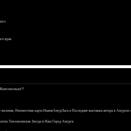
кого
ого края
 Комсомольске?!
 явления, Неизвестная карта НижнеАмурЛага и Последние выставки автора в Амурске 
азетах Тихоокеанская Звезда и Наш Город Амурск