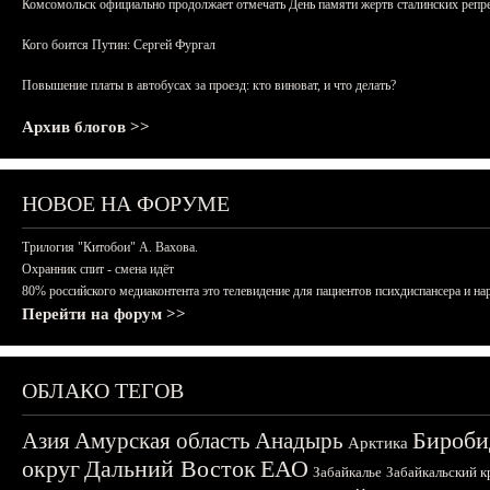
Комсомольск официально продолжает отмечать День памяти жертв сталинских репрес
Кого боится Путин: Сергей Фургал
Повышение платы в автобусах за проезд: кто виноват, и что делать?
Архив блогов >>
НОВОЕ НА ФОРУМЕ
Трилогия "Китобои" А. Вахова.
Охранник спит - смена идёт
80% российского медиаконтента это телевидение для пациентов психдиспансера и на
Перейти на форум >>
ОБЛАКО ТЕГОВ
Бироби
Азия
Амурская область
Анадырь
Арктика
округ
Дальний Восток
ЕАО
Забайкалье
Забайкальский к