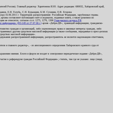
телей России). Главный редактор: Харитонова И.Ю. Адрес редакции: 680032, Хабаровский край,
данов, Е.Н. Голубь, С.Н. Бурындин, Б.М. Сухинин, О.В. Егорова
р) 16.06.2011 г. Территория распространения: Российская Федерация, зарубежные страны.
д архива составляют публикации газет и журналов, изданные книги, а также рукописи по
и не относятся, согласно ст.ст. 1275, 1276, 1306
Гражданского кодекса РФ
.
 информации» (ФЗ-149 от 27.07.06 г.)
архив «Дебри-ДВ», хранящий информацию, гражданско-
остоинство граждан и организаций, либо ущемляющих права и законные интересы граждан, либо
страненных другим средством массовой информации (а также сообщения, переданные в пресс-релизах
 средствах массовой информации».
держания распространенной информации, распространитель не является надлежащим ответчиком,
еля и главного редактор», - из апелляционного определения Хабаровского краевого суда от
 выражению мнения. Блоги и форум не входят в электронное периодическое издание «Дебри-ДВ»,
стие в референдуме граждан Российской Федерации»; считать, там где не указано: лицо (лица),