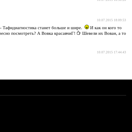
10.07.2015 18:09:53
- Тафидиагностика станет больше и шире.
И как он кого то
есно посмотреть? А Вовка красавчиГ!
Шевели их Вован, а то
10.07.2015 17:44:43