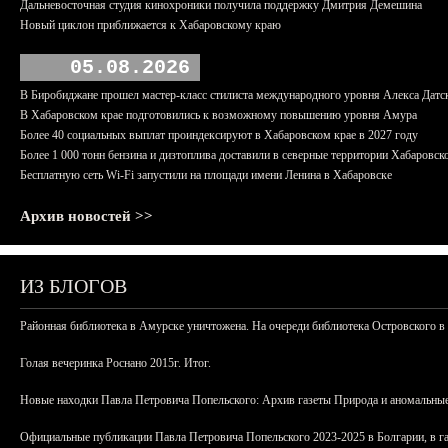
Дальневосточная студия кинохроники получила поддержку Дмитрия Демешина
Новый циклон приближается к Хабаровскому краю
05.08.2026
В Биробиджане прошел мастер-класс стилиста международного уровня Алекса Датс
В Хабаровском крае подготовились к возможному повышению уровня Амура
Более 40 социальных выплат проиндексируют в Хабаровском крае в 2027 году
Более 1 000 тонн бензина и дизтоплива доставили в северные территории Хабаровск
Бесплатную сеть Wi-Fi запустили на площади имени Ленина в Хабаровске
Архив новостей >>
ИЗ БЛОГОВ
Районная библиотека в Амурске уничтожена. На очереди библиотека Островского в
Голая вечеринка Роснано 2015г. Итог.
Новые находки Павла Петровича Попельского: Архив газеты Природа и аномальные
Официальные публикации Павла Петровича Попельского 2023-2025 в Болгарии, в г