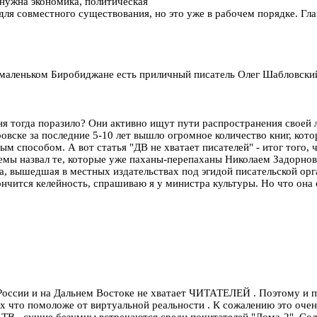
 нужна экономика, политическая
ля совместного существования, но это уже в рабочем порядке. Гла
 в маленьком Биробиджане есть приличный писатель Олег Шабловски
я тогда поразило? Они активно ищут пути распространения своей ли
аровске за последние 5-10 лет вышло огромное количество книг, кот
ым способом. А вот статья "ДВ не хватает писателей" - итог того,
темы назвал те, которые уже паханы-перепаханы Николаем Задорнов
, вышедшая в местных издательствах под эгидой писательской орга
кончится келейность, спрашиваю я у министра культуры. Но что она с
В России и на Дальнем Востоке не хватает ЧИТАТЕЛЕЙ . Поэтому и п
ех что помоложе от виртуальной реальности . К сожалению это оче
ТВ , сущие безумцы встречаются среди почитателей "Дома-2" ,Соло