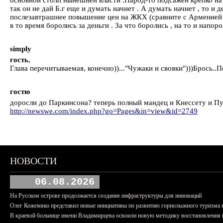
так он не дай Б.г еще и думать начнет . А думать начнет , то и
послезавтрашнее повышение цен на ЖКХ (сравните с Арменией )
в то время боролись за деньги . За что боролись , на то и напоро
simply
гость
,
Глава перечитываемая, конечно))..."Чужаки и свояки")))Брось.
гостю
доросли до Паркинсона? теперь полный мандец и Кнессету и П
http://newswe.com/index.php?go=Pages&in=view&id=2749
НОВОСТИ
06.08.2026
На Русском острове продолжается создание инфраструктуры для инноваций
Олег Кожемяко представил новые инициативы по развитию горнолыжного туризма 
В краевой больнице имени Владимирцева освоили новую методику восстановления п