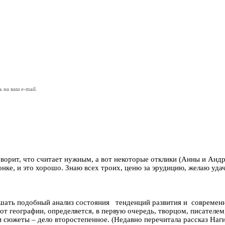
на ваш e-mail.
оворит, что считает нужным, а вот некоторые отклики (Анны и Андре
онке, и это хорошо. Знаю всех троих, ценю за эрудицию, желаю уда
ышать подобный анализ состояния тенденций развития и современн
 от географии, определяется, в первую очередь, творцом, писателем
 и сюжеты – дело второстепенное. (Недавно перечитала рассказ Наг