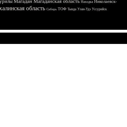
Магадан
Магаданская область
урилы
Николаевск-
Находка
халинская область
ТОФ
Тында
Улан-Удэ
Уссурийск
Сибирь