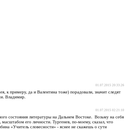
01.07.2015 20:33:26
я, к примеру, да и Валентина тоже) порадовали, значит следят
чи. Владимир.
01.07.2015 02:21:10
ого состояния литературы на Дальнем Востоке. Возьму на себя
, масштабом его личности. Тургенев, по-моему, сказал, что
ибина «Учитель словесности» - яснее не скажешь о сути