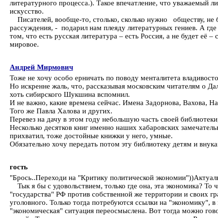
литературного процесса.). Такое впечатление, что уважаемый л
искусство.
Писателей, вообще-то, столько, сколько нужно обществу, не бо
рассуждения, - подарил нам плеяду литературных гениев. А где 
том, что есть русская литература – есть Россия, а не будет её 
мировое.
Андрей Мирмович
Тоже не хочу особо ерничать по поводу менталитета владивосто
Но искренне жаль, что, рассказывая московским читателям о Д
хоть сибирского Шукшина вспомнил.
И не важно, какие времена сейчас. Имена Задорнова, Вахова, Н
Того же Павла Халова и других.
Перевез на дачу в этом году небольшую часть своей библиотеки
Несколько десятков книг именно наших хабаровских замечател
прихватил, тоже достойные книжки у него, умные.
Обязательно хочу передать потом эту библиотеку детям и внукам
гость
"Брось..Переходи на "Критику политической экономии"))Актуал
Тык я бы с удовольствием, только где она, эта экономика? То ч
"государства" РФ против собственной же территории и своих 
уголовного. Только тогда потребуются ссылки на "экономику", 
"экономическая" ситуация переосмыслена. Вот тогда можно гово