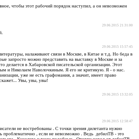
вное, чтобы этот рабочий порядок наступил, а он невозможен
29.06.2015 21:31:00
й.
29.06.2015 15:57:45
тературы, налаживают связи в Москве, в Китае и т.д. Но беда в
орые запросто можно представить на выставку в Москве и за
 что делается в Хабаровской писательской организации. Этот
ым и Николаем Наволочкиным. Я его не критикую. Я - о нас.
низации, уже не есть графомания, а значит, имеет право
кажет... Увы, увы, увы!
29.06.2015 13:32:05
29.06.2015 12:58:47
исатели не востребованы . С точки зрения дилетанта нужно
нь проблематично , если не невозможно . Ведь дебилТВ - это
вьева , Киселева и тому подобных . Оторви народ от дебилТВ ,