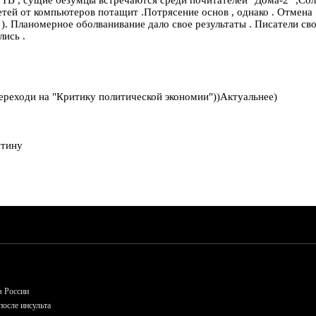
 детей от компьютеров потащит .Потрясение основ , однако . Отмена
. Планомерное оболванивание дало свое результаты . Писатели сво
лись .
.Переходи на "Критику политической экономии"))Актуальнее)
утину
в России
осле инсульта