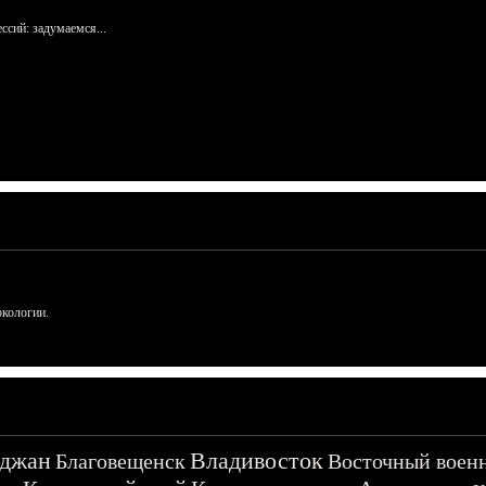
сий: задумаемся...
ркологии.
джан
Владивосток
Благовещенск
Восточный воен