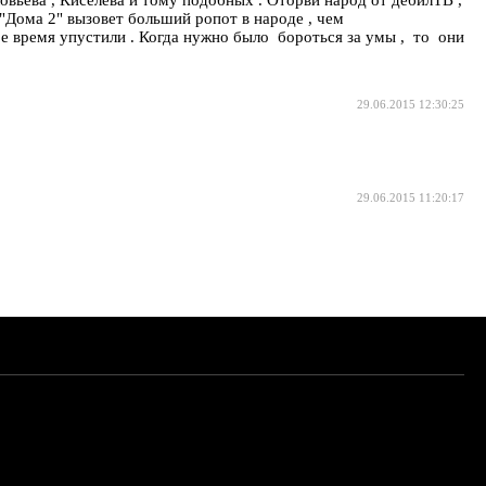
 "Дома 2" вызовет больший ропот в народе , чем
е время упустили . Когда нужно было бороться за умы , то они
29.06.2015 12:30:25
29.06.2015 11:20:17