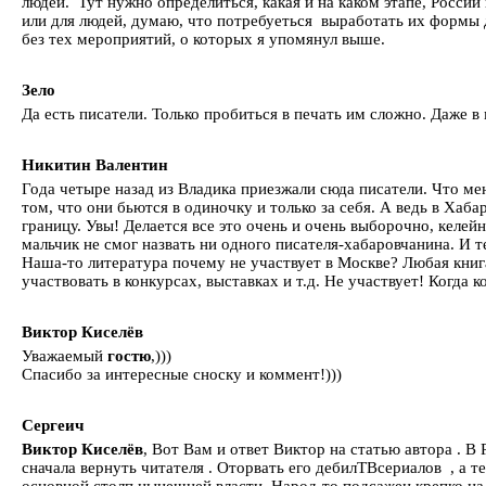
людей. Тут нужно определиться, какая и на каком этапе, России
или для людей, думаю, что потребуеться выработать их формы д
без тех мероприятий, о которых я упомянул выше.
Зело
Да есть писатели. Только пробиться в печать им сложно. Даже
Никитин Валентин
Года четыре назад из Владика приезжали сюда писатели. Что мен
том, что они бьются в одиночку и только за себя. А ведь в Хаб
границу. Увы! Делается все это очень и очень выборочно, келейн
мальчик не смог назвать ни одного писателя-хабаровчанина. И 
Наша-то литература почему не участвует в Москве? Любая книга
участвовать в конкурсах, выставках и т.д. Не участвует! Когда 
Виктор Киселёв
Уважаемый
гостю
,)))
Спасибо за интересные сноску и коммент!)))
Сергеич
Виктор Киселёв
, Вот Вам и ответ Виктор на статью автора . 
сначала вернуть читателя . Оторвать его дебилТВсериалов , а т
основной столп нынешней власти .Народ-то подсажен крепко на 