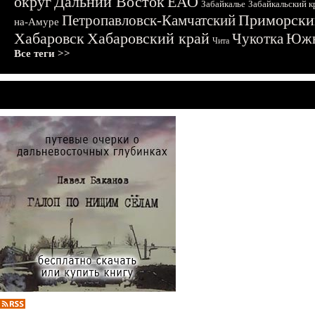
округ
Дальний Восток
ЕАО
Забайкалье
Забайкальский к
Приморски
Петропавловск-Камчатский
на-Амуре
Хабаровск
Хабаровский край
Чукотка
Южн
Чита
Все теги >>