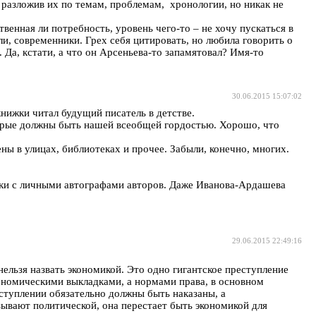
 разложив их по темам, проблемам, хронологии, но никак не
енная ли потребность, уровень чего-то – не хочу пускаться в
ли, современники. Грех себя цитировать, но любила говорить о
. Да, кстати, а что он Арсеньева-то запамятовал? Имя-то
30.06.2015 15:07:02
книжки читал будущий писатель в детстве.
оторые должны быть нашей всеобщей гордостью. Хорошо, что
ны в улицах, библиотеках и прочее. Забыли, конечно, многих.
жки с личными автографами авторов. Даже Иванова-Ардашева
29.06.2015 22:49:16
нельзя назвать экономикой. Это одно гигантское преступление
ономическими выкладками, а нормами права, в основном
еступлении обязательно должны быть наказаны, а
зывают политической, она перестает быть экономикой для