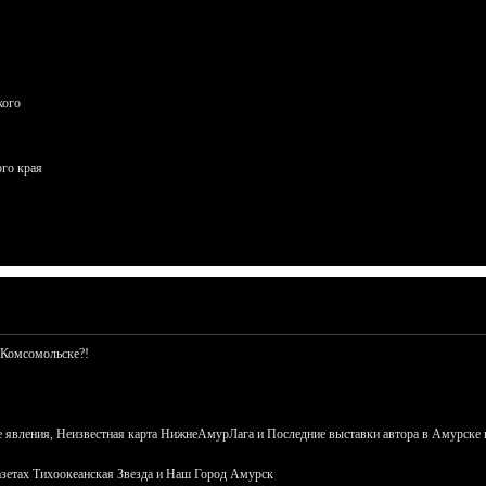
кого
ого края
 Комсомольске?!
 явления, Неизвестная карта НижнеАмурЛага и Последние выставки автора в Амурске 
азетах Тихоокеанская Звезда и Наш Город Амурск