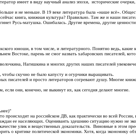
итератор имеет в виду научный анализ эпохи, исторические очерки,
льше и не меньше. В 19 веке литература была «наше всё». Обществ
сейчас книга, книжная культура? Правильно. Там же и наши писате
– сгинет Русь-матушка. Ошибалась. Другие времена, другие ценности
кского юноши, в том числе, и литературного. Понятно ведь, какие 
альнем Востоке, парень не смог назвать хабаровских писателей, к
аволочкина, Нагишкина и многих других наших писателей увековече
, чтобы скучно не было капусту и огурчики выращивать.
ьных писателей и просто литераторов согревают душу. Многие кни
, если они, конечно, не выкинут их, как сегодня делают многие.
ьнее)"
то происходит на российском ДВ, как практически во всей России, 
граждан ее населяющих. Оцениванть здешнию ситуацию нужно не эк
в качестве улик и вещественных доказательств. Виновные в этом пр
рить о критике политической экономики. Хотя, когда экономику об