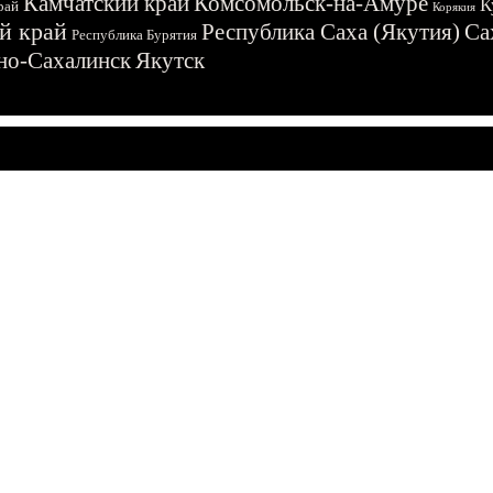
Камчатский край
Комсомольск-на-Амуре
К
рай
Корякия
й край
Республика Саха (Якутия)
Са
Республика Бурятия
о-Сахалинск
Якутск