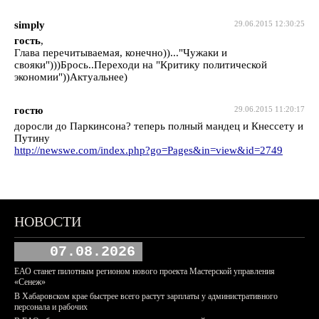
simply
29.06.2015 12:30:25
гость
,
Глава перечитываемая, конечно))..."Чужаки и
свояки")))Брось..Переходи на "Критику политической
экономии"))Актуальнее)
гостю
29.06.2015 11:20:17
доросли до Паркинсона? теперь полный мандец и Кнессету и
Путину
http://newswe.com/index.php?go=Pages&in=view&id=2749
НОВОСТИ
07.08.2026
ЕАО станет пилотным регионом нового проекта Мастерской управления
«Сенеж»
В Хабаровском крае быстрее всего растут зарплаты у административного
персонала и рабочих