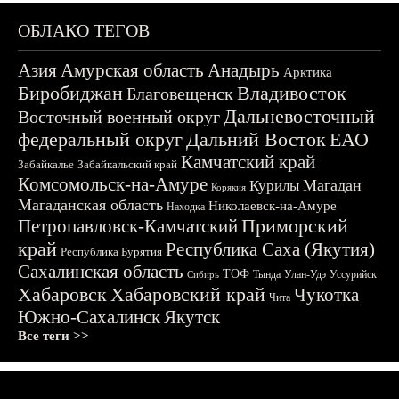
ОБЛАКО ТЕГОВ
Азия
Амурская область
Анадырь
Арктика
Биробиджан
Владивосток
Благовещенск
Дальневосточный
Восточный военный округ
федеральный округ
Дальний Восток
ЕАО
Камчатский край
Забайкалье
Забайкальский край
Комсомольск-на-Амуре
Магадан
Курилы
Корякия
Магаданская область
Николаевск-на-Амуре
Находка
Приморский
Петропавловск-Камчатский
край
Республика Саха (Якутия)
Республика Бурятия
Сахалинская область
ТОФ
Тында
Улан-Удэ
Уссурийск
Сибирь
Хабаровск
Хабаровский край
Чукотка
Чита
Южно-Сахалинск
Якутск
Все теги >>