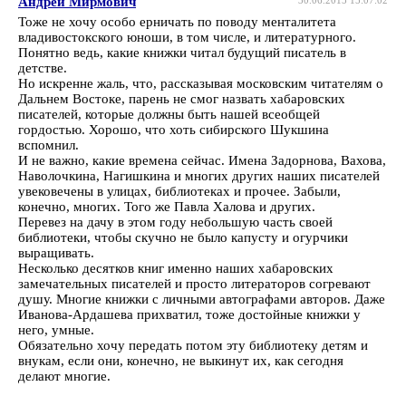
Андрей Мирмович
Тоже не хочу особо ерничать по поводу менталитета
владивостокского юноши, в том числе, и литературного.
Понятно ведь, какие книжки читал будущий писатель в
детстве.
Но искренне жаль, что, рассказывая московским читателям о
Дальнем Востоке, парень не смог назвать хабаровских
писателей, которые должны быть нашей всеобщей
гордостью. Хорошо, что хоть сибирского Шукшина
вспомнил.
И не важно, какие времена сейчас. Имена Задорнова, Вахова,
Наволочкина, Нагишкина и многих других наших писателей
увековечены в улицах, библиотеках и прочее. Забыли,
конечно, многих. Того же Павла Халова и других.
Перевез на дачу в этом году небольшую часть своей
библиотеки, чтобы скучно не было капусту и огурчики
выращивать.
Несколько десятков книг именно наших хабаровских
замечательных писателей и просто литераторов согревают
душу. Многие книжки с личными автографами авторов. Даже
Иванова-Ардашева прихватил, тоже достойные книжки у
него, умные.
Обязательно хочу передать потом эту библиотеку детям и
внукам, если они, конечно, не выкинут их, как сегодня
делают многие.