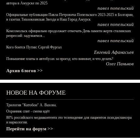
автора в Амурске по 2025
павел попельский
Официальные публикации Павла Петровича Попельского 2023-2025 в Болгарии,
в газетах Тихоокеанская Звезда и Наш Город Амурск
павел попельский
Комсомольск официально продолжает отмечать День памяти жертв сталинских
репрессий: задумаемся...
павел попельский
Кого боится Путин: Сергей Фургал
Евгений Афанасьев
Повышение платы в автобусах за проезд: кто виноват, и что делать?
Олег Паньков
Архив блогов >>
НОВОЕ НА ФОРУМЕ
Трилогия "Китобои" А. Вахова.
Охранник спит - смена идёт
80% российского медиаконтента это телевидение для пациентов психдиспансера
и наркологии.
Перейти на форум >>