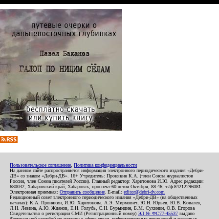
Пользовательское соглашение
,
Политика конфиденциальности
На данном сайте распространяется информация электронного периодического издания «Дебри-
ДВ» со знаком «Дебри-ДВ». 16+ Учредитель: Пронякин К.А. (член Союза журналистов
России, член Союза писателей России). Главный редактор: Харитонова И.Ю. Адрес редакции:
680032, Хабаровский край, Хабаровск, проспект 60-летия Октября, 88-46, т./ф.84212296081.
Электронная приемная:
Отправить сообщение
. E-mail:
editor@debri-dv.com
Редакционный совет электронного периодического издания «Дебри-ДВ» (на общественных
началах): К.А. Пронякин, И.Ю. Харитонова, А.Э. Мирмович, Ю.Н. Юрьев, Ю.В. Ковалев,
Л.Н. Левина, А.Ю. Жданов, Е.Н. Голубь, С.Н. Бурындин, Б.М. Сухинин, О.В. Егорова
Свидетельство о регистрации СМИ (Регистрационный номер)
ЭЛ № ФС77-45537
выдано
Федеральной службой по надзору в сфере связи, информационных технологий и массовых