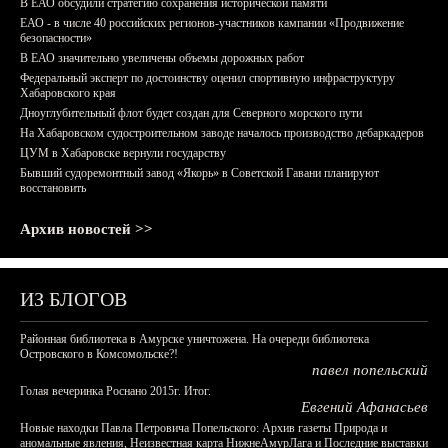
В ЕАО обсудили стратегию сохранения исторической памяти
ЕАО - в числе 40 российских регионов-участников кампании «Продвижение
безопасности»
В ЕАО значительно увеличены объемы дорожных работ
Федеральный эксперт по достоинству оценил спортивную инфраструктуру
Хабаровского края
Дноуглубительный флот будет создан для Северного морского пути
На Хабаровском судостроительном заводе началось производство дебаркадеров
ЦУМ в Хабаровске вернули государству
Бывший судоремонтный завод «Якорь» в Советской Гавани планируют
восстановить
Архив новостей >>
ИЗ БЛОГОВ
Районная библиотека в Амурске уничтожена. На очереди библиотека
Островского в Комсомольске?!
павел попельский
Голая вечеринка Роснано 2015г. Итог.
Евгений Афанасьев
Новые находки Павла Петровича Попельского: Архив газеты Природа и
аномальные явления, Неизвестная карта НижнеАмурЛага и Последние выставки