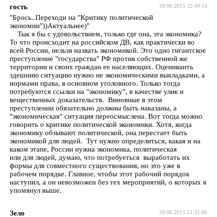
гость
29.06.2015 22:49:16
"Брось..Переходи на "Критику политической
экономии"))Актуальнее)"
Тык я бы с удовольствием, только где она, эта экономика?
То что происходит на российском ДВ, как практически во
всей России, нельзя назвать экономикой. Это одно гигантское
преступление "государства" РФ против собственной же
территории и своих граждан ее населяющих. Оцениванть
здешнию ситуацию нужно не экономическими выкладками, а
нормами права, в основном уголовного. Только тогда
потребуются ссылки на "экономику", в качестве улик и
вещественных доказательств. Виновные в этом
преступлении обязательно должны быть наказаны, а
"экономическая" ситуация переосмыслена. Вот тогда можно
говорить о критике политической экономики. Хотя, когда
экономику обзывают политической, она перестает быть
экономикой для людей. Тут нужно определиться, какая и на
каком этапе, России нужна экономика, политическая
или для людей, думаю, что потребуеться выработать их
формы для совместного существования, но это уже в
рабочем порядке. Главное, чтобы этот рабочий порядок
наступил, а он невозможен без тех мероприятий, о которых я
упомянул выше.
Зело
29.06.2015 21:31:00