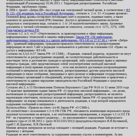
коммуникаций (Роскомнадзор) 16.06.2011 г. Территория распространения: Российская
Федерация, зарубежные страны.
В 2006 г. проект «Дебри-ДВ» был создан как электронный частный архив, в соответствии с
ФЗ
№ 125 «Об архивном деле в Российской Федерации»
, согласно п. 2 ст. 13 «Создание архивов».
Основной фонд архива составляют публикации газет и журналов, изданные книги, а также
рукописи по дальневосточной (РФ) тематике. Доступ к архивным документам является
открытым в электронном виде, согласно п. 1 ст. 24 вышеобозначенного закона. Архивные
документы к частной собственности редакции не относятся, согласно ст.ст. 1275, 1276, 1306
Гражданского кодекса РФ
.
Согласно ч.2. п.3. ст.17 «Ответственность за правонарушения в сфере информации,
информационных технологий и защиты информации»
Закона РФ «Об информации,
информационных технологиях и о защите информации» (ФЗ-149 от 27.07.06 г.)
архив «Дебри-
ДВ», хранящий информацию, гражданско-правовую ответственность за распространение
информации не несет. Сайт и редакция основываются и работают на основании ст.8 «Право на
доступ к информации» ФЗ-149.
Согласно пп.3,4,6 ст.57 Закона РФ «О СМИ», «Редакция, главный редактор, журналист не несут
ответственности за распространение сведений, не соответствующих действительности и
порочащих честь и достоинство граждан и организаций, либо ущемляющих права и законные
интересы граждан, либо представляющих собой злоупотребление свободой массовой
информации и (или) правами журналиста: ...если они являются дословным воспроизведением
сообщений и материалов или их фрагментов, распространенных другим средством массовой
информации (а также сообщения, переданные в пресс-релизах и информация государственных,
общественных организаций и объединений), которое может быть установлено и привлечено к
ответственности за данное нарушение законодательства Российской Федерации о средствах
массовой информации».
Согласно абз.3, п.13 Постановления Пленума Верховного Суда РФ №16 от 15 июня 2010 года
«О практике применения судами Закона РФ «О средствах массовой информации», «по делам,
вытекающим из содержания распространенной информации, распространитель не является
надлежащим ответчиком, поскольку исходя из положений Закона РФ «О средствах массовой
информации» не вправе вмешиваться в деятельность редакции, в ходе которой определяется
содержание сообщений и материалов».
Воспользуйтесь «Правом на ответ» (ст.46 Закона РФ «О СМИ»).
«В соответствии с положением ч.3 ст.196 ГПК РФ, обязанность компенсации морального вреда
подлежит возложению на авторов, а по опубликованию опровержения, в порядке ч.2 ст.152 ГК
РФ - на учредителя и главного редактор», - из апелляционного определения Хабаровского
краевого суда от 22.08.2012 г. (дело №33-5325/2012) председательствующего И.И.Куликовой,
судей С.И.Дорожко, Н.В.Пестовой.
Мнения авторов материалов не всегда совпадают с позицией редакции. Редакция не вступает в
переписку с авторами.
Редакция не несет ответственность за содержание внешних ссылок и комментариев. За них