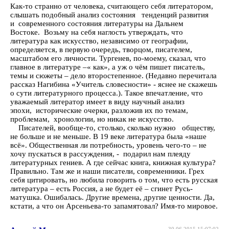
Как-то странно от человека, считающего себя литератором,
слышать подобный анализ состояния тенденций развития
и современного состояния литературы на Дальнем
Востоке. Возьму на себя наглость утверждать, что
литература как искусство, независимо от географии,
определяется, в первую очередь, творцом, писателем,
масштабом его личности. Тургенев, по-моему, сказал, что
главное в литературе –« как», а уж о чём пишет писатель,
темы и сюжеты – дело второстепенное. (Недавно перечитала
рассказ Нагибина «Учитель словесности» - яснее не скажешь
о сути литературного процесса.). Такое впечатление, что
уважаемый литератор имеет в виду научный анализ
эпохи, исторические очерки, разложив их по темам,
проблемам, хронологии, но никак не искусство.
Писателей, вообще-то, столько, сколько нужно обществу,
не больше и не меньше. В 19 веке литература была «наше
всё». Общественная ли потребность, уровень чего-то – не
хочу пускаться в рассуждения, - подарил нам плеяду
литературных гениев. А где сейчас книга, книжная культура?
Правильно. Там же и наши писатели, современники. Грех
себя цитировать, но любила говорить о том, что есть русская
литература – есть Россия, а не будет её – сгинет Русь-
матушка. Ошибалась. Другие времена, другие ценности. Да,
кстати, а что он Арсеньева-то запамятовал? Имя-то мировое.
30.06.2015 15:07:02