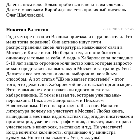
Да есть писатели. Только пробиться в печать им сложно.
Даже в маленьком Биробиджане есть приличный писатель
Олег Шабловский.
Никитин Валентин
29.06.2015 15:57:45
Года четыре назад из Владика приезжали сюда писатели. Что
меня тогда поразило? Они активно ищут пути
распространения своей литературы, налаживают связи в
Москве, в Китае и т.д. Но беда в том, что они бьются в
одиночку и только за себя. А ведь в Хабаровске за последние
5-10 лет вышло огромное количество книг, которые запросто
можно представить на выставку в Москве и за границу. Увы!
Делается все это очень и очень выборочно, келейным
способом. А вот статья "ДВ не хватает писателей" - итог
того, что делается в Хабаровской писательской организации.
Этот мальчик не смог назвать ни одного писателя-
хабаровчанина. И темы назвал те, которые уже паханы-
перепаханы Николаем Задорновым и Николаем
Наволочкиным. Я его не критикую. Я - о нас. Наша-то
литература почему не участвует в Москве? Любая книга,
вышедшая в местных издательствах под эгидой писательской
организации, уже не есть графомания, а значит, имеет право
участвовать в конкурсах, выставках и т.д. Не участвует!
Когда кончится келейность, спрашиваю я у министра
культуры. Но что она скажет... Увы, увы, увы!