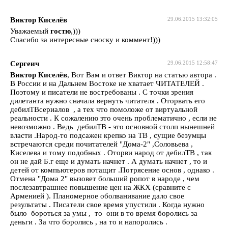
Виктор Киселёв
29.06.2015 13:32:05
Уважаемый
гостю
,)))
Спасибо за интересные сноску и коммент!)))
Сергеич
29.06.2015 12:58:47
Виктор Киселёв
, Вот Вам и ответ Виктор на статью автора .
В России и на Дальнем Востоке не хватает ЧИТАТЕЛЕЙ .
Поэтому и писатели не востребованы . С точки зрения
дилетанта нужно сначала вернуть читателя . Оторвать его
дебилТВсериалов , а тех что помоложе от виртуальной
реальности . К сожалению это очень проблематично , если не
невозможно . Ведь дебилТВ - это основной столп нынешней
власти .Народ-то подсажен крепко на ТВ , сущие безумцы
встречаются среди почитателей "Дома-2" ,Соловьева ,
Киселева и тому подобных . Оторви народ от дебилТВ , так
он не дай Б.г еще и думать начнет . А думать начнет , то и
детей от компьютеров потащит .Потрясение основ , однако .
Отмена "Дома 2" вызовет больший ропот в народе , чем
послезавтрашнее повышение цен на ЖКХ (сравните с
Арменией ). Планомерное оболванивание дало свое
результаты . Писатели свое время упустили . Когда нужно
было бороться за умы , то они в то время боролись за
деньги . За что боролись , на то и напоролись .