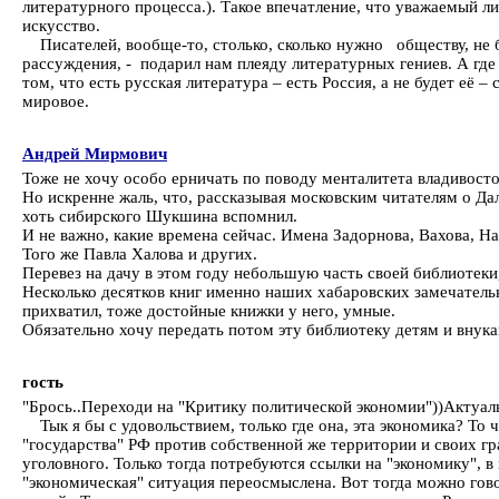
литературного процесса.). Такое впечатление, что уважаемый л
искусство.
Писателей, вообще-то, столько, сколько нужно обществу, не бо
рассуждения, - подарил нам плеяду литературных гениев. А где 
том, что есть русская литература – есть Россия, а не будет её 
мировое.
Андрей Мирмович
Тоже не хочу особо ерничать по поводу менталитета владивосто
Но искренне жаль, что, рассказывая московским читателям о Д
хоть сибирского Шукшина вспомнил.
И не важно, какие времена сейчас. Имена Задорнова, Вахова, Н
Того же Павла Халова и других.
Перевез на дачу в этом году небольшую часть своей библиотеки
Несколько десятков книг именно наших хабаровских замечател
прихватил, тоже достойные книжки у него, умные.
Обязательно хочу передать потом эту библиотеку детям и внукам
гость
"Брось..Переходи на "Критику политической экономии"))Актуал
Тык я бы с удовольствием, только где она, эта экономика? То ч
"государства" РФ против собственной же территории и своих 
уголовного. Только тогда потребуются ссылки на "экономику", 
"экономическая" ситуация переосмыслена. Вот тогда можно гово