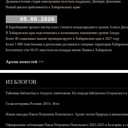
Дальневосточная студия кинохроники получила поддержку Дмитрия Демешина
Новый циклон приближается к Хабаровскому краю
05.08.2026
В Биробиджане прошел мастер-класс стилиста международного уровня Алекса Датс
В Хабаровском крае подготовились к возможному повышению уровня Амура
Более 40 социальных выплат проиндексируют в Хабаровском крае в 2027 году
Более 1 000 тонн бензина и дизтоплива доставили в северные территории Хабаровск
Бесплатную сеть Wi-Fi запустили на площади имени Ленина в Хабаровске
Архив новостей >>
ИЗ БЛОГОВ
Районная библиотека в Амурске уничтожена. На очереди библиотека Островского в
Голая вечеринка Роснано 2015г. Итог.
Новые находки Павла Петровича Попельского: Архив газеты Природа и аномальные
Официальные публикации Павла Петровича Попельского 2023-2025 в Болгарии, в г