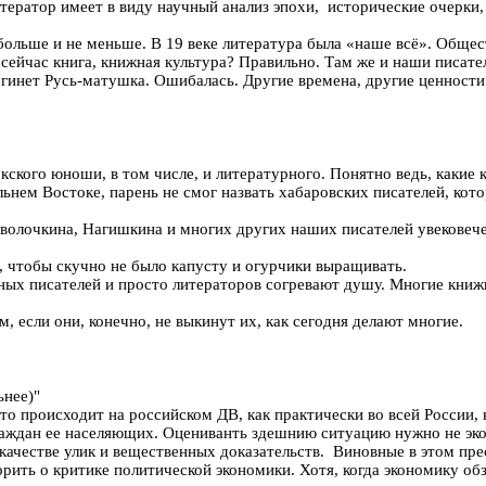
итератор имеет в виду научный анализ эпохи, исторические очерки,
льше и не меньше. В 19 веке литература была «наше всё». Обществ
сейчас книга, книжная культура? Правильно. Там же и наши писате
– сгинет Русь-матушка. Ошибалась. Другие времена, другие ценности
кского юноши, в том числе, и литературного. Понятно ведь, какие 
альнем Востоке, парень не смог назвать хабаровских писателей, к
аволочкина, Нагишкина и многих других наших писателей увековече
, чтобы скучно не было капусту и огурчики выращивать.
ьных писателей и просто литераторов согревают душу. Многие кни
, если они, конечно, не выкинут их, как сегодня делают многие.
ьнее)"
то происходит на российском ДВ, как практически во всей России, 
граждан ее населяющих. Оцениванть здешнию ситуацию нужно не эк
в качестве улик и вещественных доказательств. Виновные в этом пр
рить о критике политической экономики. Хотя, когда экономику об