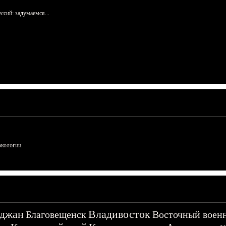
сий: задумаемся...
ркологии.
джан
Владивосток
Благовещенск
Восточный воен