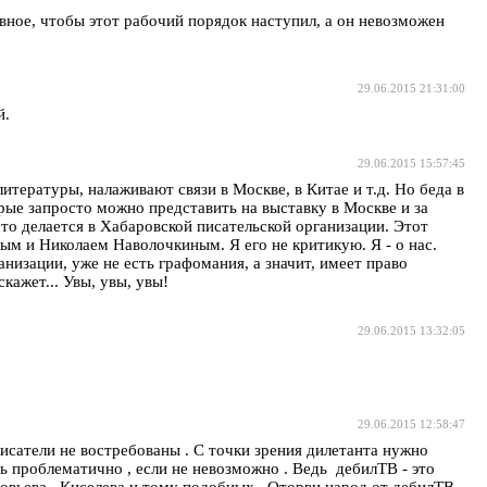
вное, чтобы этот рабочий порядок наступил, а он невозможен
29.06.2015 21:31:00
й.
29.06.2015 15:57:45
тературы, налаживают связи в Москве, в Китае и т.д. Но беда в
орые запросто можно представить на выставку в Москве и за
 что делается в Хабаровской писательской организации. Этот
ым и Николаем Наволочкиным. Я его не критикую. Я - о нас.
низации, уже не есть графомания, а значит, имеет право
кажет... Увы, увы, увы!
29.06.2015 13:32:05
29.06.2015 12:58:47
исатели не востребованы . С точки зрения дилетанта нужно
нь проблематично , если не невозможно . Ведь дебилТВ - это
вьева , Киселева и тому подобных . Оторви народ от дебилТВ ,