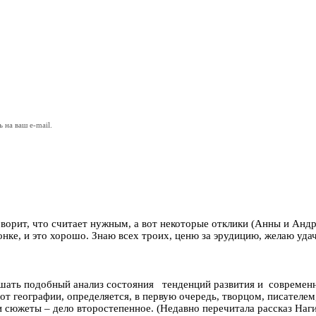
на ваш e-mail.
оворит, что считает нужным, а вот некоторые отклики (Анны и Андре
онке, и это хорошо. Знаю всех троих, ценю за эрудицию, желаю уда
ышать подобный анализ состояния тенденций развития и современн
 от географии, определяется, в первую очередь, творцом, писателем
 и сюжеты – дело второстепенное. (Недавно перечитала рассказ Наг