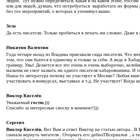
людей. Тут нужно определиться, какая и на каком этапе, России
или для людей, думаю, что потребуеться выработать их формы д
без тех мероприятий, о которых я упомянул выше.
Зело
Да есть писатели. Только пробиться в печать им сложно. Даже
Никитин Валентин
Года четыре назад из Владика приезжали сюда писатели. Что мен
том, что они бьются в одиночку и только за себя. А ведь в Хаб
границу. Увы! Делается все это очень и очень выборочно, келейн
мальчик не смог назвать ни одного писателя-хабаровчанина. И 
Наша-то литература почему не участвует в Москве? Любая книга
участвовать в конкурсах, выставках и т.д. Не участвует! Когда 
Виктор Киселёв
Уважаемый
гостю
,)))
Спасибо за интересные сноску и коммент!)))
Сергеич
Виктор Киселёв
, Вот Вам и ответ Виктор на статью автора . 
сначала вернуть читателя . Оторвать его дебилТВсериалов , а т
основной столп нынешней власти .Народ-то подсажен крепко на 