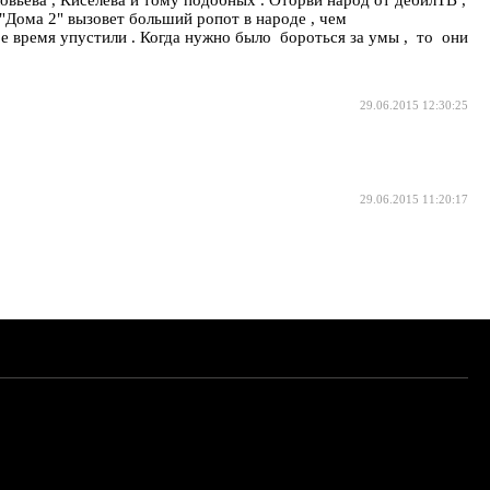
 "Дома 2" вызовет больший ропот в народе , чем
е время упустили . Когда нужно было бороться за умы , то они
29.06.2015 12:30:25
29.06.2015 11:20:17