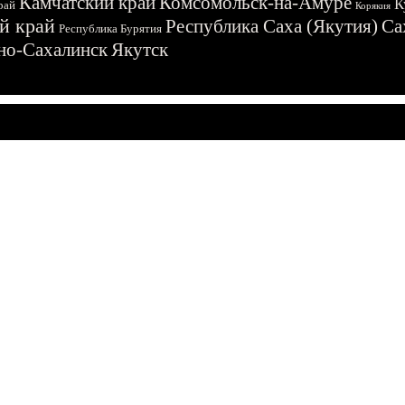
Камчатский край
Комсомольск-на-Амуре
К
рай
Корякия
й край
Республика Саха (Якутия)
Са
Республика Бурятия
о-Сахалинск
Якутск