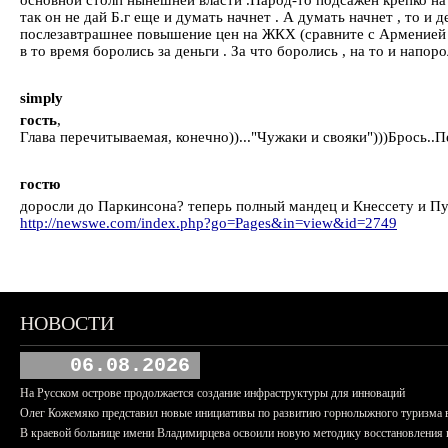
так он не дай Б.г еще и думать начнет . А думать начнет , то и
послезавтрашнее повышение цен на ЖКХ (сравните с Арменией )
в то время боролись за деньги . За что боролись , на то и напоро
simply
гость
,
Глава перечитываемая, конечно))..."Чужаки и свояки")))Брось.
гостю
доросли до Паркинсона? теперь полный мандец и Кнессету и П
http://newswe.com/index.php?go=Pages&in=view&id=2749
НОВОСТИ
06.08.2026
На Русском острове продолжается создание инфраструктуры для инноваций
Олег Кожемяко представил новые инициативы по развитию горнолыжного туризма 
В краевой больнице имени Владимирцева освоили новую методику восстановления п