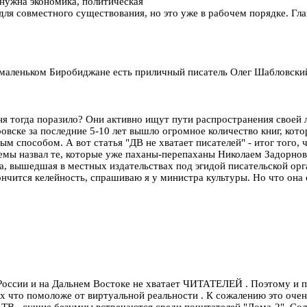
 нужна экономика, политическая
ля совместного существования, но это уже в рабочем порядке. Гла
 в маленьком Биробиджане есть приличный писатель Олег Шабловски
я тогда поразило? Они активно ищут пути распространения своей ли
аровске за последние 5-10 лет вышло огромное количество книг, кот
ым способом. А вот статья "ДВ не хватает писателей" - итог того,
темы назвал те, которые уже паханы-перепаханы Николаем Задорнов
, вышедшая в местных издательствах под эгидой писательской орга
кончится келейность, спрашиваю я у министра культуры. Но что она с
В России и на Дальнем Востоке не хватает ЧИТАТЕЛЕЙ . Поэтому и п
ех что помоложе от виртуальной реальности . К сожалению это оче
ТВ , сущие безумцы встречаются среди почитателей "Дома-2" ,Соло