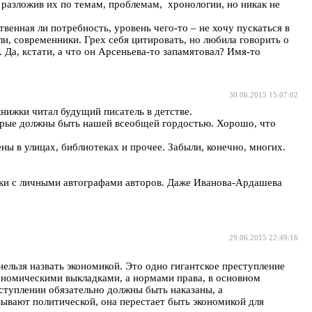
 разложив их по темам, проблемам, хронологии, но никак не
енная ли потребность, уровень чего-то – не хочу пускаться в
ли, современники. Грех себя цитировать, но любила говорить о
. Да, кстати, а что он Арсеньева-то запамятовал? Имя-то
30.06.2015 15:07:02
книжки читал будущий писатель в детстве.
оторые должны быть нашей всеобщей гордостью. Хорошо, что
ны в улицах, библиотеках и прочее. Забыли, конечно, многих.
жки с личными автографами авторов. Даже Иванова-Ардашева
29.06.2015 22:49:16
нельзя назвать экономикой. Это одно гигантское преступление
ономическими выкладками, а нормами права, в основном
еступлении обязательно должны быть наказаны, а
зывают политической, она перестает быть экономикой для