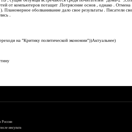
 детей от компьютеров потащит .Потрясение основ , однако . Отмена
. Планомерное оболванивание дало свое результаты . Писатели сво
лись .
.Переходи на "Критику политической экономии"))Актуальнее)
утину
в России
осле инсульта