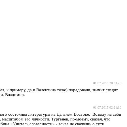
01.07.2015 20:33:26
я, к примеру, да и Валентина тоже) порадовали, значит следят
чи. Владимир.
01.07.2015 02:21:10
ого состояния литературы на Дальнем Востоке. Возьму на себя
, масштабом его личности. Тургенев, по-моему, сказал, что
ибина «Учитель словесности» - яснее не скажешь о сути