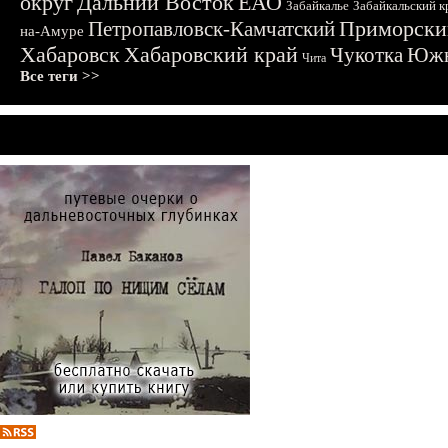
округ
Дальний Восток
ЕАО
Забайкалье
Забайкальский к
Приморски
Петропавловск-Камчатский
на-Амуре
Хабаровск
Хабаровский край
Чукотка
Южн
Чита
Все теги >>