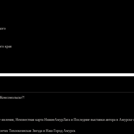
кого
ого края
 Комсомольске?!
 явления, Неизвестная карта НижнеАмурЛага и Последние выставки автора в Амурске 
азетах Тихоокеанская Звезда и Наш Город Амурск