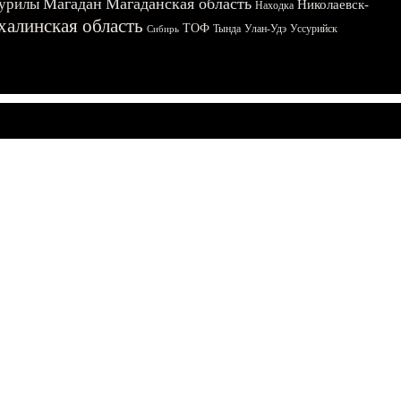
Магадан
Магаданская область
урилы
Николаевск-
Находка
халинская область
ТОФ
Тында
Улан-Удэ
Уссурийск
Сибирь