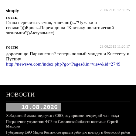
simply
29.06.2015 12:30:25
гость
,
Глава перечитываемая, конечно))..."Чужаки и
свояки")))Брось..Переходи на "Критику политической
экономии"))Актуальнее)
гостю
29.06.2015 11:20:17
доросли до Паркинсона? теперь полный мандец и Кнессету и
Путину
http://newswe.com/index.php?go=Pages&in=view&id=2749
НОВОСТИ
10.08.2026
Хабаровский атаман вернулся с СВО, ему присвоен очередной чин - есаул
Пограничное управление ФСБ по Сахалинской области возглавил Сергей
Махорин
Губернатор ЕАО Мария Костюк совершила рабочую поездку в Ленинский район