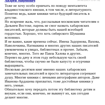
Андрей Мирмович
Тоже не хочу особо ерничать по поводу менталитета
владивостокского юноши, в том числе, и литературного.
Понятно ведь, какие книжки читал будущий писатель в
детстве.
Но искренне жаль, что, рассказывая московским читателям о
Дальнем Востоке, парень не смог назвать хабаровских
писателей, которые должны быть нашей всеобщей
гордостью. Хорошо, что хоть сибирского Шукшина
вспомнил.
И не важно, какие времена сейчас. Имена Задорнова, Вахова,
Наволочкина, Нагишкина и многих других наших писателей
увековечены в улицах, библиотеках и прочее. Забыли,
конечно, многих. Того же Павла Халова и других.
Перевез на дачу в этом году небольшую часть своей
библиотеки, чтобы скучно не было капусту и огурчики
выращивать.
Несколько десятков книг именно наших хабаровских
замечательных писателей и просто литераторов согревают
душу. Многие книжки с личными автографами авторов. Даже
Иванова-Ардашева прихватил, тоже достойные книжки у
него, умные.
Обязательно хочу передать потом эту библиотеку детям и
внукам, если они, конечно, не выкинут их, как сегодня
делают многие.