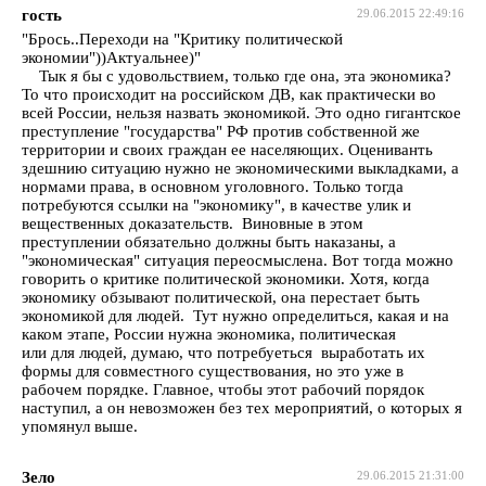
гость
29.06.2015 22:49:16
"Брось..Переходи на "Критику политической
экономии"))Актуальнее)"
Тык я бы с удовольствием, только где она, эта экономика?
То что происходит на российском ДВ, как практически во
всей России, нельзя назвать экономикой. Это одно гигантское
преступление "государства" РФ против собственной же
территории и своих граждан ее населяющих. Оцениванть
здешнию ситуацию нужно не экономическими выкладками, а
нормами права, в основном уголовного. Только тогда
потребуются ссылки на "экономику", в качестве улик и
вещественных доказательств. Виновные в этом
преступлении обязательно должны быть наказаны, а
"экономическая" ситуация переосмыслена. Вот тогда можно
говорить о критике политической экономики. Хотя, когда
экономику обзывают политической, она перестает быть
экономикой для людей. Тут нужно определиться, какая и на
каком этапе, России нужна экономика, политическая
или для людей, думаю, что потребуеться выработать их
формы для совместного существования, но это уже в
рабочем порядке. Главное, чтобы этот рабочий порядок
наступил, а он невозможен без тех мероприятий, о которых я
упомянул выше.
Зело
29.06.2015 21:31:00