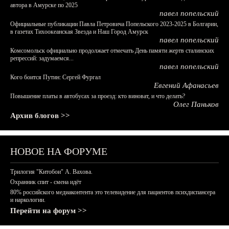
автора в Амурске по 2025
павел попельский
Официальные публикации Павла Петровича Попельского 2023-2025 в Болгарии,
в газетах Тихоокеанская Звезда и Наш Город Амурск
павел попельский
Комсомольск официально продолжает отмечать День памяти жертв сталинских
репрессий: задумаемся...
павел попельский
Кого боится Путин: Сергей Фургал
Евгений Афанасьев
Повышение платы в автобусах за проезд: кто виноват, и что делать?
Олег Паньков
Архив блогов >>
НОВОЕ НА ФОРУМЕ
Трилогия "Китобои" А. Вахова.
Охранник спит - смена идёт
80% российского медиаконтента это телевидение для пациентов психдиспансера
и наркологии.
Перейти на форум >>