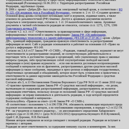
коммуникаций (Роскомнадзор) 16.06.2011 г. Территория распространения: Российская
Федерация, зарубежные страны.
В 2006 г. проект «Дебри-ДВ» был создан как электронный частный архив, в соответствии с
ФЗ
№ 125 «Об архивном деле в Российской Федерации»
, согласно п. 2 ст. 13 «Создание архивов».
Основной фонд архива составляют публикации газет и журналов, изданные книги, а также
рукописи по дальневосточной (РФ) тематике. Доступ к архивным документам является
открытым в электронном виде, согласно п. 1 ст. 24 вышеобозначенного закона. Архивные
документы к частной собственности редакции не относятся, согласно ст.ст. 1275, 1276, 1306
Гражданского кодекса РФ
.
Согласно ч.2. п.3. ст.17 «Ответственность за правонарушения в сфере информации,
информационных технологий и защиты информации»
Закона РФ «Об информации,
информационных технологиях и о защите информации» (ФЗ-149 от 27.07.06 г.)
архив «Дебри-
ДВ», хранящий информацию, гражданско-правовую ответственность за распространение
информации не несет. Сайт и редакция основываются и работают на основании ст.8 «Право на
доступ к информации» ФЗ-149.
Согласно пп.3,4,6 ст.57 Закона РФ «О СМИ», «Редакция, главный редактор, журналист не несут
ответственности за распространение сведений, не соответствующих действительности и
порочащих честь и достоинство граждан и организаций, либо ущемляющих права и законные
интересы граждан, либо представляющих собой злоупотребление свободой массовой
информации и (или) правами журналиста: ...если они являются дословным воспроизведением
сообщений и материалов или их фрагментов, распространенных другим средством массовой
информации (а также сообщения, переданные в пресс-релизах и информация государственных,
общественных организаций и объединений), которое может быть установлено и привлечено к
ответственности за данное нарушение законодательства Российской Федерации о средствах
массовой информации».
Согласно абз.3, п.13 Постановления Пленума Верховного Суда РФ №16 от 15 июня 2010 года
«О практике применения судами Закона РФ «О средствах массовой информации», «по делам,
вытекающим из содержания распространенной информации, распространитель не является
надлежащим ответчиком, поскольку исходя из положений Закона РФ «О средствах массовой
информации» не вправе вмешиваться в деятельность редакции, в ходе которой определяется
содержание сообщений и материалов».
Воспользуйтесь «Правом на ответ» (ст.46 Закона РФ «О СМИ»).
«В соответствии с положением ч.3 ст.196 ГПК РФ, обязанность компенсации морального вреда
подлежит возложению на авторов, а по опубликованию опровержения, в порядке ч.2 ст.152 ГК
РФ - на учредителя и главного редактор», - из апелляционного определения Хабаровского
краевого суда от 22.08.2012 г. (дело №33-5325/2012) председательствующего И.И.Куликовой,
судей С.И.Дорожко, Н.В.Пестовой.
Мнения авторов материалов не всегда совпадают с позицией редакции. Редакция не вступает в
переписку с авторами.
Редакция не несет ответственность за содержание внешних ссылок и комментариев. За них