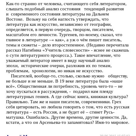
Как-то странно от человека, считающего себя литератором,
слышать подобный анализ состояния тенденций развития
и современного состояния литературы на Дальнем
Востоке. Возьму на себя наглость утверждать, что
литература как искусство, независимо от географии,
определяется, в первую очередь, творцом, писателем,
масштабом его личности. Тургенев, по-моему, сказал, что
главное в литературе –« как», а уж о чём пишет писатель,
темы и сюжеты – дело второстепенное. (Недавно перечитала
рассказ Нагибина «Учитель словесности» - яснее не скажешь
о сути литературного процесса.). Такое впечатление, что
уважаемый литератор имеет в виду научный анализ
эпохи, исторические очерки, разложив их по темам,
проблемам, хронологии, но никак не искусство.
Писателей, вообще-то, столько, сколько нужно обществу,
не больше и не меньше. В 19 веке литература была «наше
всё». Общественная ли потребность, уровень чего-то – не
хочу пускаться в рассуждения, - подарил нам плеяду
литературных гениев. А где сейчас книга, книжная культура?
Правильно. Там же и наши писатели, современники. Грех
себя цитировать, но любила говорить о том, что есть русская
литература – есть Россия, а не будет её – сгинет Русь-
матушка. Ошибалась. Другие времена, другие ценности. Да,
кстати, а что он Арсеньева-то запамятовал? Имя-то мировое.
30.06.2015 15:07:02