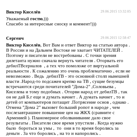
Виктор Киселёв
29.06.2015 13:32:05
Уважаемый
гостю
,)))
Спасибо за интересные сноску и коммент!)))
Сергеич
29.06.2015 12:58:47
Виктор Киселёв
, Вот Вам и ответ Виктор на статью автора .
В России и на Дальнем Востоке не хватает ЧИТАТЕЛЕЙ .
Поэтому и писатели не востребованы . С точки зрения
дилетанта нужно сначала вернуть читателя . Оторвать его
дебилТВсериалов , а тех что помоложе от виртуальной
реальности . К сожалению это очень проблематично , если не
невозможно . Ведь дебилТВ - это основной столп нынешней
власти .Народ-то подсажен крепко на ТВ , сущие безумцы
встречаются среди почитателей "Дома-2" ,Соловьева ,
Киселева и тому подобных . Оторви народ от дебилТВ , так
он не дай Б.г еще и думать начнет . А думать начнет , то и
детей от компьютеров потащит .Потрясение основ , однако .
Отмена "Дома 2" вызовет больший ропот в народе , чем
послезавтрашнее повышение цен на ЖКХ (сравните с
Арменией ). Планомерное оболванивание дало свое
результаты . Писатели свое время упустили . Когда нужно
было бороться за умы , то они в то время боролись за
деньги . За что боролись , на то и напоролись .