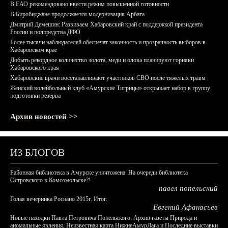
В ЕАО рекомендовано ввести режим повышенной готовности
В Биробиджане продолжается модернизация Арбата
Дмитрий Демешин: Развиваем Хабаровский край с поддержкой президента
России и полпредства ДФО
Более тысячи наблюдателей обеспечат законность и прозрачность выборов в
Хабаровском крае
Добыть рекордное количество золота, меди и олова планируют горняки
Хабаровского края
Хабаровские врачи восстанавливают участников СВО после тяжелых травм
Женский волейбольный клуб «Амурские Тигрицы» открывает набор в группу
подготовки резерва
Архив новостей >>
ИЗ БЛОГОВ
Районная библиотека в Амурске уничтожена. На очереди библиотека
Островского в Комсомольске?!
павел попельский
Голая вечеринка Роснано 2015г. Итог.
Евгений Афанасьев
Новые находки Павла Петровича Попельского: Архив газеты Природа и
аномальные явления, Неизвестная карта НижнеАмурЛага и Последние выставки