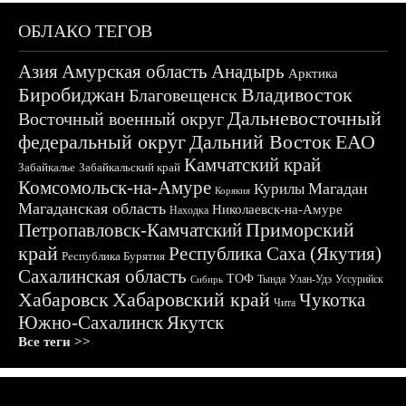
ОБЛАКО ТЕГОВ
Азия
Амурская область
Анадырь
Арктика
Биробиджан
Владивосток
Благовещенск
Дальневосточный
Восточный военный округ
федеральный округ
Дальний Восток
ЕАО
Камчатский край
Забайкалье
Забайкальский край
Комсомольск-на-Амуре
Магадан
Курилы
Корякия
Магаданская область
Николаевск-на-Амуре
Находка
Приморский
Петропавловск-Камчатский
край
Республика Саха (Якутия)
Республика Бурятия
Сахалинская область
ТОФ
Тында
Улан-Удэ
Уссурийск
Сибирь
Хабаровск
Хабаровский край
Чукотка
Чита
Южно-Сахалинск
Якутск
Все теги >>