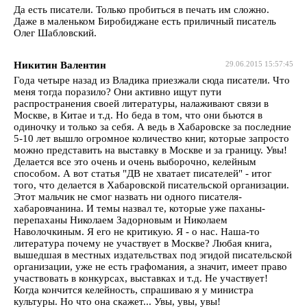
Да есть писатели. Только пробиться в печать им сложно.
Даже в маленьком Биробиджане есть приличный писатель
Олег Шабловский.
Никитин Валентин
29.06.2015 15:57:45
Года четыре назад из Владика приезжали сюда писатели. Что
меня тогда поразило? Они активно ищут пути
распространения своей литературы, налаживают связи в
Москве, в Китае и т.д. Но беда в том, что они бьются в
одиночку и только за себя. А ведь в Хабаровске за последние
5-10 лет вышло огромное количество книг, которые запросто
можно представить на выставку в Москве и за границу. Увы!
Делается все это очень и очень выборочно, келейным
способом. А вот статья "ДВ не хватает писателей" - итог
того, что делается в Хабаровской писательской организации.
Этот мальчик не смог назвать ни одного писателя-
хабаровчанина. И темы назвал те, которые уже паханы-
перепаханы Николаем Задорновым и Николаем
Наволочкиным. Я его не критикую. Я - о нас. Наша-то
литература почему не участвует в Москве? Любая книга,
вышедшая в местных издательствах под эгидой писательской
организации, уже не есть графомания, а значит, имеет право
участвовать в конкурсах, выставках и т.д. Не участвует!
Когда кончится келейность, спрашиваю я у министра
культуры. Но что она скажет... Увы, увы, увы!