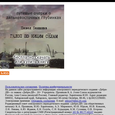
Пользовательское соглашение
,
Политика конфиденциальности
На данном сайте распространяется информация электронного периодического издания «Дебри-
ДВ» со знаком «Дебри-ДВ». 16+ Учредитель: Пронякин К.А. (член Союза журналистов
России, член Союза писателей России). Главный редактор: Харитонова И.Ю. Адрес редакции:
680032, Хабаровский край, Хабаровск, проспект 60-летия Октября, 88-46, т./ф.84212296081.
Электронная приемная:
Отправить сообщение
. E-mail:
editor@debri-dv.com
Редакционный совет электронного периодического издания «Дебри-ДВ» (на общественных
началах): К.А. Пронякин, И.Ю. Харитонова, А.Э. Мирмович, Ю.Н. Юрьев, Ю.В. Ковалев,
Л.Н. Левина, А.Ю. Жданов, Е.Н. Голубь, С.Н. Бурындин, Б.М. Сухинин, О.В. Егорова
Свидетельство о регистрации СМИ (Регистрационный номер)
ЭЛ № ФС77-45537
выдано
Федеральной службой по надзору в сфере связи, информационных технологий и массовых