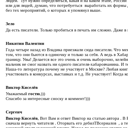
людей. Тут нужно определиться, какая и на каком этапе, России
или для людей, думаю, что потребуеться выработать их формы д
без тех мероприятий, о которых я упомянул выше.
Зело
Да есть писатели. Только пробиться в печать им сложно. Даже
Никитин Валентин
Года четыре назад из Владика приезжали сюда писатели. Что мен
том, что они бьются в одиночку и только за себя. А ведь в Хаб
границу. Увы! Делается все это очень и очень выборочно, келейн
мальчик не смог назвать ни одного писателя-хабаровчанина. И 
Наша-то литература почему не участвует в Москве? Любая книга
участвовать в конкурсах, выставках и т.д. Не участвует! Когда 
Виктор Киселёв
Уважаемый
гостю
,)))
Спасибо за интересные сноску и коммент!)))
Сергеич
Виктор Киселёв
, Вот Вам и ответ Виктор на статью автора . 
сначала вернуть читателя . Оторвать его дебилТВсериалов , а т
основной столп нынешней власти .Народ-то подсажен крепко на 