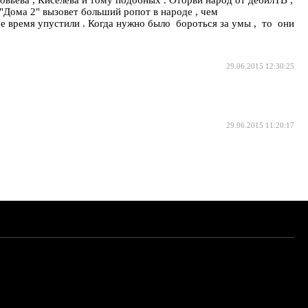
 "Дома 2" вызовет больший ропот в народе , чем
е время упустили . Когда нужно было бороться за умы , то они
29.06.2015 12:30:25
29.06.2015 11:20:17