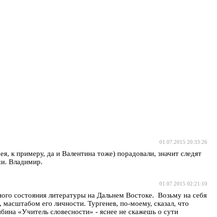
01.07.2015 20:33:26
я, к примеру, да и Валентина тоже) порадовали, значит следят
чи. Владимир.
01.07.2015 02:21:10
ого состояния литературы на Дальнем Востоке. Возьму на себя
, масштабом его личности. Тургенев, по-моему, сказал, что
ибина «Учитель словесности» - яснее не скажешь о сути