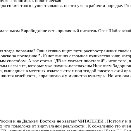
 нужна экономика, политическая
ля совместного существования, но это уже в рабочем порядке. Гла
 в маленьком Биробиджане есть приличный писатель Олег Шабловски
я тогда поразило? Они активно ищут пути распространения своей ли
аровске за последние 5-10 лет вышло огромное количество книг, кот
ым способом. А вот статья "ДВ не хватает писателей" - итог того,
темы назвал те, которые уже паханы-перепаханы Николаем Задорнов
, вышедшая в местных издательствах под эгидой писательской орга
кончится келейность, спрашиваю я у министра культуры. Но что она с
В России и на Дальнем Востоке не хватает ЧИТАТЕЛЕЙ . Поэтому и п
ех что помоложе от виртуальной реальности . К сожалению это оче
ТВ , сущие безумцы встречаются среди почитателей "Дома-2" ,Соло