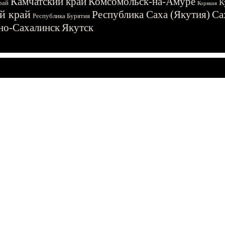
Камчатский край
Комсомольск-на-Амуре
К
рай
Корякия
й край
Республика Саха (Якутия)
Са
Республика Бурятия
о-Сахалинск
Якутск