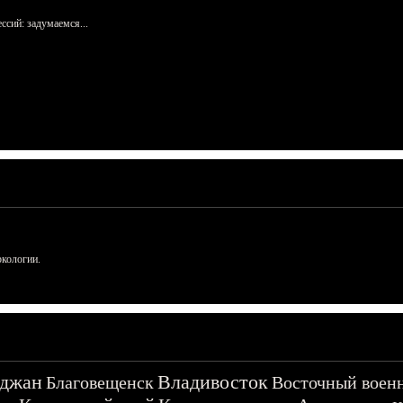
сий: задумаемся...
ркологии.
джан
Владивосток
Благовещенск
Восточный воен