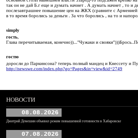
так он не дай Б.г еще и думать начнет . А думать начнет , то и
послезавтрашнее повышение цен на ЖКХ (сравните с Арменией )
в то время боролись за деньги . За что боролись , на то и напоро
simply
гость
,
Глава перечитываемая, конечно))..."Чужаки и свояки")))Брось.
гостю
доросли до Паркинсона? теперь полный мандец и Кнессету и П
http://newswe.com/index.php?go=Pages&in=view&id=2749
НОВОСТИ
08.08.2026
Дмитрий Демешин объявил режим повышенной готовности в Хабаровске
07.08.2026