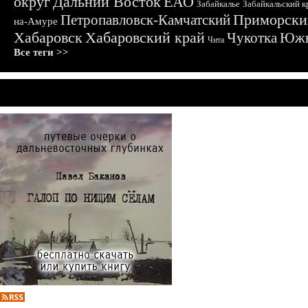
округ
Дальний Восток
ЕАО
Забайкалье
Забайкальский к
Приморски
Петропавловск-Камчатский
на-Амуре
Хабаровск
Хабаровский край
Чукотка
Южн
Чита
Все теги >>