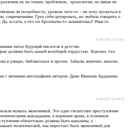
 разложив их по темам, проблемам, хронологии, но никак не
енная ли потребность, уровень чего-то – не хочу пускаться в
ли, современники. Грех себя цитировать, но любила говорить о
. Да, кстати, а что он Арсеньева-то запамятовал? Имя-то
30.06.2015 15:07:02
книжки читал будущий писатель в детстве.
оторые должны быть нашей всеобщей гордостью. Хорошо, что
ны в улицах, библиотеках и прочее. Забыли, конечно, многих.
жки с личными автографами авторов. Даже Иванова-Ардашева
29.06.2015 22:49:16
нельзя назвать экономикой. Это одно гигантское преступление
ономическими выкладками, а нормами права, в основном
еступлении обязательно должны быть наказаны, а
зывают политической, она перестает быть экономикой для