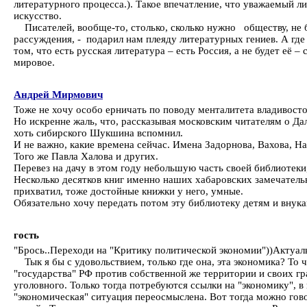
литературного процесса.). Такое впечатление, что уважаемый л
искусство.
Писателей, вообще-то, столько, сколько нужно обществу, не бо
рассуждения, - подарил нам плеяду литературных гениев. А где 
том, что есть русская литература – есть Россия, а не будет её 
мировое.
Андрей Мирмович
Тоже не хочу особо ерничать по поводу менталитета владивосто
Но искренне жаль, что, рассказывая московским читателям о Д
хоть сибирского Шукшина вспомнил.
И не важно, какие времена сейчас. Имена Задорнова, Вахова, Н
Того же Павла Халова и других.
Перевез на дачу в этом году небольшую часть своей библиотеки
Несколько десятков книг именно наших хабаровских замечател
прихватил, тоже достойные книжки у него, умные.
Обязательно хочу передать потом эту библиотеку детям и внукам
гость
"Брось..Переходи на "Критику политической экономии"))Актуал
Тык я бы с удовольствием, только где она, эта экономика? То ч
"государства" РФ против собственной же территории и своих 
уголовного. Только тогда потребуются ссылки на "экономику", 
"экономическая" ситуация переосмыслена. Вот тогда можно гово