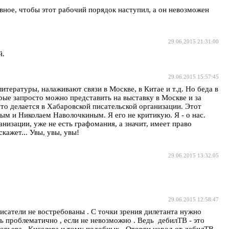
вное, чтобы этот рабочий порядок наступил, а он невозможен
29.06.2015 21:31:00
й.
29.06.2015 15:57:45
тературы, налаживают связи в Москве, в Китае и т.д. Но беда в
орые запросто можно представить на выставку в Москве и за
 что делается в Хабаровской писательской организации. Этот
ым и Николаем Наволочкиным. Я его не критикую. Я - о нас.
низации, уже не есть графомания, а значит, имеет право
кажет... Увы, увы, увы!
29.06.2015 13:32:05
29.06.2015 12:58:47
исатели не востребованы . С точки зрения дилетанта нужно
нь проблематично , если не невозможно . Ведь дебилТВ - это
вьева , Киселева и тому подобных . Оторви народ от дебилТВ ,