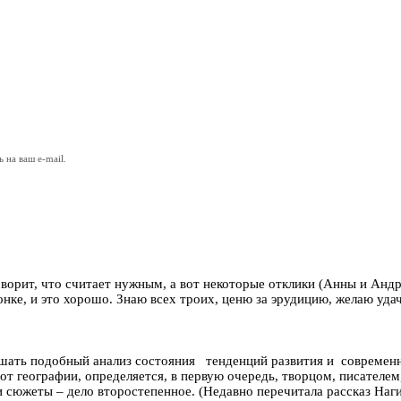
на ваш e-mail.
оворит, что считает нужным, а вот некоторые отклики (Анны и Андре
онке, и это хорошо. Знаю всех троих, ценю за эрудицию, желаю уда
ышать подобный анализ состояния тенденций развития и современн
 от географии, определяется, в первую очередь, творцом, писателем
 и сюжеты – дело второстепенное. (Недавно перечитала рассказ Наг