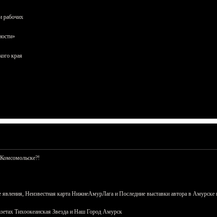
и рабочих
ности»
кого края
 Комсомольске?!
 явления, Неизвестная карта НижнеАмурЛага и Последние выставки автора в Амурске 
азетах Тихоокеанская Звезда и Наш Город Амурск