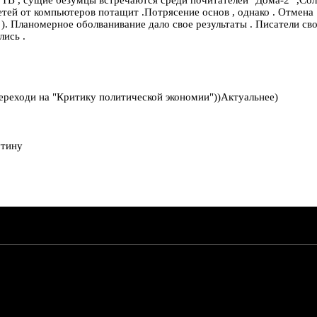
 детей от компьютеров потащит .Потрясение основ , однако . Отмена
. Планомерное оболванивание дало свое результаты . Писатели сво
лись .
.Переходи на "Критику политической экономии"))Актуальнее)
утину