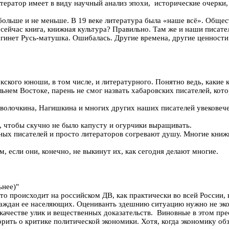
итератор имеет в виду научный анализ эпохи, исторические очерки,
льше и не меньше. В 19 веке литература была «наше всё». Обществ
сейчас книга, книжная культура? Правильно. Там же и наши писате
– сгинет Русь-матушка. Ошибалась. Другие времена, другие ценности
кского юноши, в том числе, и литературного. Понятно ведь, какие 
альнем Востоке, парень не смог назвать хабаровских писателей, к
аволочкина, Нагишкина и многих других наших писателей увековече
, чтобы скучно не было капусту и огурчики выращивать.
ьных писателей и просто литераторов согревают душу. Многие кни
, если они, конечно, не выкинут их, как сегодня делают многие.
ьнее)"
то происходит на российском ДВ, как практически во всей России, 
граждан ее населяющих. Оцениванть здешнию ситуацию нужно не эк
в качестве улик и вещественных доказательств. Виновные в этом пр
рить о критике политической экономики. Хотя, когда экономику об