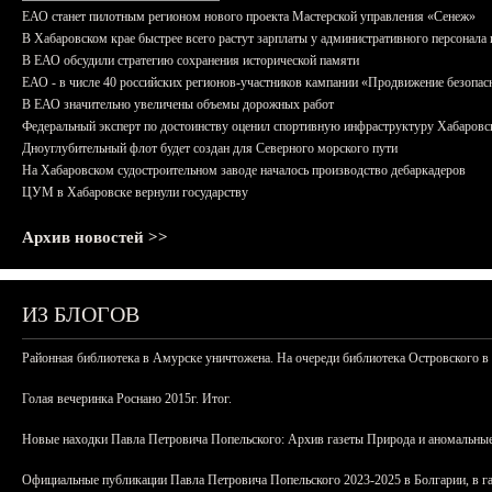
ЕАО станет пилотным регионом нового проекта Мастерской управления «Сенеж»
В Хабаровском крае быстрее всего растут зарплаты у административного персонала 
В ЕАО обсудили стратегию сохранения исторической памяти
ЕАО - в числе 40 российских регионов-участников кампании «Продвижение безопас
В ЕАО значительно увеличены объемы дорожных работ
Федеральный эксперт по достоинству оценил спортивную инфраструктуру Хабаровс
Дноуглубительный флот будет создан для Северного морского пути
На Хабаровском судостроительном заводе началось производство дебаркадеров
ЦУМ в Хабаровске вернули государству
Архив новостей >>
ИЗ БЛОГОВ
Районная библиотека в Амурске уничтожена. На очереди библиотека Островского в
Голая вечеринка Роснано 2015г. Итог.
Новые находки Павла Петровича Попельского: Архив газеты Природа и аномальные
Официальные публикации Павла Петровича Попельского 2023-2025 в Болгарии, в г