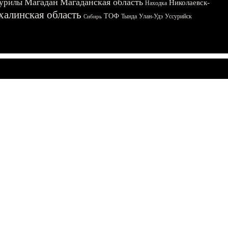
Магадан
Магаданская область
урилы
Николаевск-
Находка
халинская область
ТОФ
Тында
Улан-Удэ
Уссурийск
Сибирь