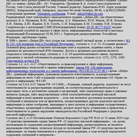
На данном сайте распространяется информация электронного периодического издания «Дебри-
ДВ» со знаком «Дебри-ДВ». 16+ Учредитель: Пронякин К.А. (член Союза журналистов
России, член Союза писателей России). Главный редактор: Харитонова И.Ю. Адрес редакции:
680032, Хабаровский край, Хабаровск, проспект 60-летия Октября, 88-46, т./ф.84212296081.
Электронная приемная:
Отправить сообщение
. E-mail:
editor@debri-dv.com
Редакционный совет электронного периодического издания «Дебри-ДВ» (на общественных
началах): К.А. Пронякин, И.Ю. Харитонова, А.Э. Мирмович, Ю.Н. Юрьев, Ю.В. Ковалев,
Л.Н. Левина, А.Ю. Жданов, Е.Н. Голубь, С.Н. Бурындин, Б.М. Сухинин, О.В. Егорова
Свидетельство о регистрации СМИ (Регистрационный номер)
ЭЛ № ФС77-45537
выдано
Федеральной службой по надзору в сфере связи, информационных технологий и массовых
коммуникаций (Роскомнадзор) 16.06.2011 г. Территория распространения: Российская
Федерация, зарубежные страны.
В 2006 г. проект «Дебри-ДВ» был создан как электронный частный архив, в соответствии с
ФЗ
№ 125 «Об архивном деле в Российской Федерации»
, согласно п. 2 ст. 13 «Создание архивов».
Основной фонд архива составляют публикации газет и журналов, изданные книги, а также
рукописи по дальневосточной (РФ) тематике. Доступ к архивным документам является
открытым в электронном виде, согласно п. 1 ст. 24 вышеобозначенного закона. Архивные
документы к частной собственности редакции не относятся, согласно ст.ст. 1275, 1276, 1306
Гражданского кодекса РФ
.
Согласно ч.2. п.3. ст.17 «Ответственность за правонарушения в сфере информации,
информационных технологий и защиты информации»
Закона РФ «Об информации,
информационных технологиях и о защите информации» (ФЗ-149 от 27.07.06 г.)
архив «Дебри-
ДВ», хранящий информацию, гражданско-правовую ответственность за распространение
информации не несет. Сайт и редакция основываются и работают на основании ст.8 «Право на
доступ к информации» ФЗ-149.
Согласно пп.3,4,6 ст.57 Закона РФ «О СМИ», «Редакция, главный редактор, журналист не несут
ответственности за распространение сведений, не соответствующих действительности и
порочащих честь и достоинство граждан и организаций, либо ущемляющих права и законные
интересы граждан, либо представляющих собой злоупотребление свободой массовой
информации и (или) правами журналиста: ...если они являются дословным воспроизведением
сообщений и материалов или их фрагментов, распространенных другим средством массовой
информации (а также сообщения, переданные в пресс-релизах и информация государственных,
общественных организаций и объединений), которое может быть установлено и привлечено к
ответственности за данное нарушение законодательства Российской Федерации о средствах
массовой информации».
Согласно абз.3, п.13 Постановления Пленума Верховного Суда РФ №16 от 15 июня 2010 года
«О практике применения судами Закона РФ «О средствах массовой информации», «по делам,
вытекающим из содержания распространенной информации, распространитель не является
надлежащим ответчиком, поскольку исходя из положений Закона РФ «О средствах массовой
информации» не вправе вмешиваться в деятельность редакции, в ходе которой определяется
содержание сообщений и материалов».