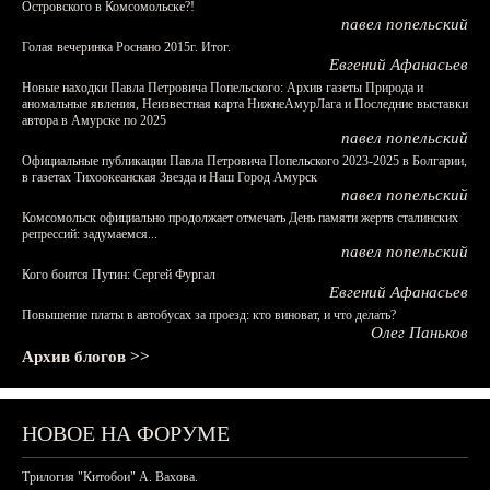
Островского в Комсомольске?!
павел попельский
Голая вечеринка Роснано 2015г. Итог.
Евгений Афанасьев
Новые находки Павла Петровича Попельского: Архив газеты Природа и
аномальные явления, Неизвестная карта НижнеАмурЛага и Последние выставки
автора в Амурске по 2025
павел попельский
Официальные публикации Павла Петровича Попельского 2023-2025 в Болгарии,
в газетах Тихоокеанская Звезда и Наш Город Амурск
павел попельский
Комсомольск официально продолжает отмечать День памяти жертв сталинских
репрессий: задумаемся...
павел попельский
Кого боится Путин: Сергей Фургал
Евгений Афанасьев
Повышение платы в автобусах за проезд: кто виноват, и что делать?
Олег Паньков
Архив блогов >>
НОВОЕ НА ФОРУМЕ
Трилогия "Китобои" А. Вахова.