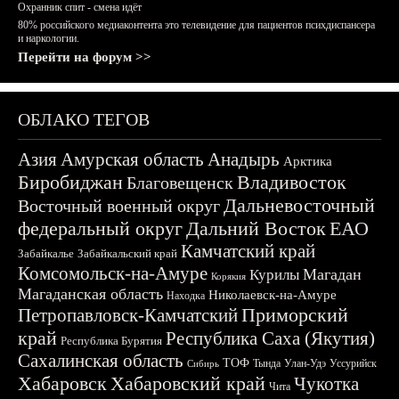
Охранник спит - смена идёт
80% российского медиаконтента это телевидение для пациентов психдиспансера
и наркологии.
Перейти на форум >>
ОБЛАКО ТЕГОВ
Азия
Амурская область
Анадырь
Арктика
Биробиджан
Владивосток
Благовещенск
Дальневосточный
Восточный военный округ
федеральный округ
Дальний Восток
ЕАО
Камчатский край
Забайкалье
Забайкальский край
Комсомольск-на-Амуре
Магадан
Курилы
Корякия
Магаданская область
Николаевск-на-Амуре
Находка
Приморский
Петропавловск-Камчатский
край
Республика Саха (Якутия)
Республика Бурятия
Сахалинская область
ТОФ
Тында
Улан-Удэ
Уссурийск
Сибирь
Хабаровск
Хабаровский край
Чукотка
Чита