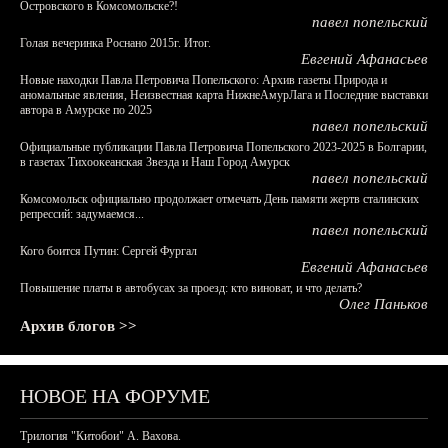
Островского в Комсомольске?!
павел попельский
Голая вечеринка Роснано 2015г. Итог.
Евгений Афанасьев
Новые находки Павла Петровича Попельского: Архив газеты Природа и
аномальные явления, Неизвестная карта НижнеАмурЛага и Последние выставки
автора в Амурске по 2025
павел попельский
Официальные публикации Павла Петровича Попельского 2023-2025 в Болгарии,
в газетах Тихоокеанская Звезда и Наш Город Амурск
павел попельский
Комсомольск официально продолжает отмечать День памяти жертв сталинских
репрессий: задумаемся...
павел попельский
Кого боится Путин: Сергей Фургал
Евгений Афанасьев
Повышение платы в автобусах за проезд: кто виноват, и что делать?
Олег Паньков
Архив блогов >>
НОВОЕ НА ФОРУМЕ
Трилогия "Китобои" А. Вахова.