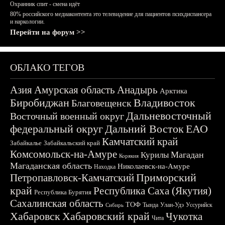
Охранник спит - смена идёт
80% российского медиаконтента это телевидение для пациентов психдиспансера
и наркологии.
Перейти на форум >>
ОБЛАКО ТЕГОВ
Азия
Амурская область
Анадырь
Арктика
Биробиджан
Владивосток
Благовещенск
Дальневосточный
Восточный военный округ
федеральный округ
Дальний Восток
ЕАО
Камчатский край
Забайкалье
Забайкальский край
Комсомольск-на-Амуре
Магадан
Курилы
Корякия
Магаданская область
Николаевск-на-Амуре
Находка
Приморский
Петропавловск-Камчатский
край
Республика Саха (Якутия)
Республика Бурятия
Сахалинская область
ТОФ
Тында
Улан-Удэ
Уссурийск
Сибирь
Хабаровск
Хабаровский край
Чукотка
Чита