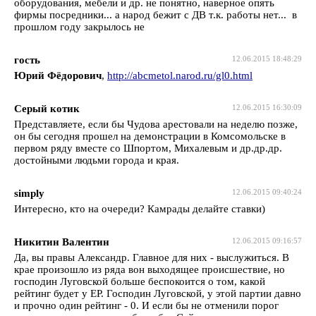
оборудования, мебели и др. не понятно, наверное опять
фирмы посредники... а народ бежит с ДВ т.к. работы нет... в
прошлом году закрылось не
гость
12.06.2015 18:48:29
Юрий Фёдорович
,
http://abcmetol.narod.ru/gl0.html
Серый котик
12.06.2015 16:30:09
Представляете, если бы Чудова арестовали на неделю позже,
он бы сегодня прошел на демонстрации в Комсомольске в
первом ряду вместе со Шпортом, Михалевым и др.др.др.
достойными людьми города и края.
simply
12.06.2015 09:40:24
Интересно, кто на очереди? Камрады делайте ставки)
Никитин Валентин
12.06.2015 09:16:57
Да, вы правы Александр. Главное для них - выслужиться. В
крае произошло из ряда вон выходящее происшествие, но
господин Луговской больше беспокоится о том, какой
рейтинг будет у ЕР. Господин Луговской, у этой партии давно
и прочно один рейтинг - 0. И если бы не отменили порог