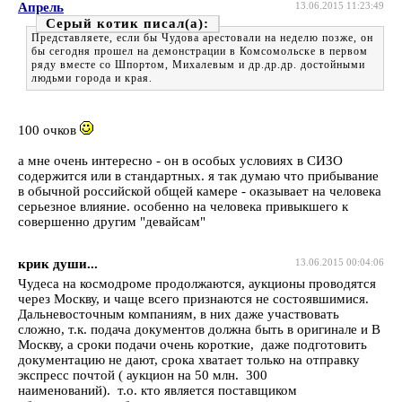
Апрель
13.06.2015 11:23:49
Серый котик
Представляете, если бы Чудова арестовали на неделю позже, он
бы сегодня прошел на демонстрации в Комсомольске в первом
ряду вместе со Шпортом, Михалевым и др.др.др. достойными
людьми города и края.
100 очков
а мне очень интересно - он в особых условиях в СИЗО
содержится или в стандартных. я так думаю что прибывание
в обычной российской общей камере - оказывает на человека
серьезное влияние. особенно на человека привыкшего к
совершенно другим "девайсам"
крик души...
13.06.2015 00:04:06
Чудеса на космодроме продолжаются, аукционы проводятся
через Москву, и чаще всего признаются не состоявшимися.
Дальневосточным компаниям, в них даже участвовать
сложно, т.к. подача документов должна быть в оригинале и В
Москву, а сроки подачи очень короткие, даже подготовить
документацию не дают, срока хватает только на отправку
экспресс почтой ( аукцион на 50 млн. 300
наименований). т.о. кто является поставщиком