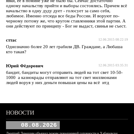
явки, ее в помине уже не было бы. Сейчас достаточно
одному начальству прийти и выборы состоялись. Причем всё
начальство в одну дуду дует - голосует за само себя,
любимое. Именно отсюда все беды России. И воруют по-
черному потому же, что кругом ставленники этой партии. А
они действуют по принципу - Бог не выдаст, свинья не съест.
сттас
12.06.2015 08:22:19
Однозначно более 20 лет грабили ДВ. Граждане, а Любаша
кто такая?
Юрий Фёдорович
12.06.2015 03:35:31
бандит, бандиты могут отправить людей на тот свет 10-50-
1000 а казнокрады отправляют на тот свет миллионами
людей воруя у них деньги повышая цены на всё итд
НОВОСТИ
08.08.2026
Дмитрий Демешин объявил режим повышенной готовности в Хабаровске