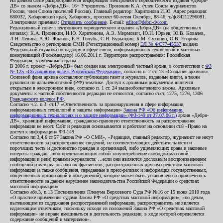
На данном сайте распространяется информация электронного периодического издания «Дебри-
ДВ» со знаком «Дебри-ДВ». 16+ Учредитель: Пронякин К.А. (член Союза журналистов
России, член Союза писателей России). Главный редактор: Харитонова И.Ю. Адрес редакции:
680032, Хабаровский край, Хабаровск, проспект 60-летия Октября, 88-46, т./ф.84212296081.
Электронная приемная:
Отправить сообщение
. E-mail:
editor@debri-dv.com
Редакционный совет электронного периодического издания «Дебри-ДВ» (на общественных
началах): К.А. Пронякин, И.Ю. Харитонова, А.Э. Мирмович, Ю.Н. Юрьев, Ю.В. Ковалев,
Л.Н. Левина, А.Ю. Жданов, Е.Н. Голубь, С.Н. Бурындин, Б.М. Сухинин, О.В. Егорова
Свидетельство о регистрации СМИ (Регистрационный номер)
ЭЛ № ФС77-45537
выдано
Федеральной службой по надзору в сфере связи, информационных технологий и массовых
коммуникаций (Роскомнадзор) 16.06.2011 г. Территория распространения: Российская
Федерация, зарубежные страны.
В 2006 г. проект «Дебри-ДВ» был создан как электронный частный архив, в соответствии с
ФЗ
№ 125 «Об архивном деле в Российской Федерации»
, согласно п. 2 ст. 13 «Создание архивов».
Основной фонд архива составляют публикации газет и журналов, изданные книги, а также
рукописи по дальневосточной (РФ) тематике. Доступ к архивным документам является
открытым в электронном виде, согласно п. 1 ст. 24 вышеобозначенного закона. Архивные
документы к частной собственности редакции не относятся, согласно ст.ст. 1275, 1276, 1306
Гражданского кодекса РФ
.
Согласно ч.2. п.3. ст.17 «Ответственность за правонарушения в сфере информации,
информационных технологий и защиты информации»
Закона РФ «Об информации,
информационных технологиях и о защите информации» (ФЗ-149 от 27.07.06 г.)
архив «Дебри-
ДВ», хранящий информацию, гражданско-правовую ответственность за распространение
информации не несет. Сайт и редакция основываются и работают на основании ст.8 «Право на
доступ к информации» ФЗ-149.
Согласно пп.3,4,6 ст.57 Закона РФ «О СМИ», «Редакция, главный редактор, журналист не несут
ответственности за распространение сведений, не соответствующих действительности и
порочащих честь и достоинство граждан и организаций, либо ущемляющих права и законные
интересы граждан, либо представляющих собой злоупотребление свободой массовой
информации и (или) правами журналиста: ...если они являются дословным воспроизведением
сообщений и материалов или их фрагментов, распространенных другим средством массовой
информации (а также сообщения, переданные в пресс-релизах и информация государственных,
общественных организаций и объединений), которое может быть установлено и привлечено к
ответственности за данное нарушение законодательства Российской Федерации о средствах
массовой информации».
Согласно абз.3, п.13 Постановления Пленума Верховного Суда РФ №16 от 15 июня 2010 года
«О практике применения судами Закона РФ «О средствах массовой информации», «по делам,
вытекающим из содержания распространенной информации, распространитель не является
надлежащим ответчиком, поскольку исходя из положений Закона РФ «О средствах массовой
информации» не вправе вмешиваться в деятельность редакции, в ходе которой определяется
содержание сообщений и материалов».