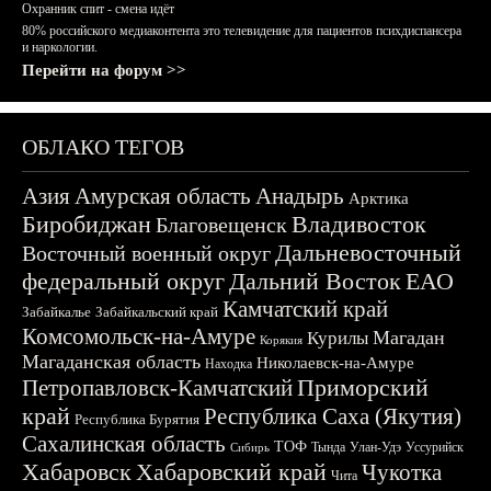
Охранник спит - смена идёт
80% российского медиаконтента это телевидение для пациентов психдиспансера
и наркологии.
Перейти на форум >>
ОБЛАКО ТЕГОВ
Азия
Амурская область
Анадырь
Арктика
Биробиджан
Владивосток
Благовещенск
Дальневосточный
Восточный военный округ
федеральный округ
Дальний Восток
ЕАО
Камчатский край
Забайкалье
Забайкальский край
Комсомольск-на-Амуре
Магадан
Курилы
Корякия
Магаданская область
Николаевск-на-Амуре
Находка
Приморский
Петропавловск-Камчатский
край
Республика Саха (Якутия)
Республика Бурятия
Сахалинская область
ТОФ
Тында
Улан-Удэ
Уссурийск
Сибирь
Хабаровск
Хабаровский край
Чукотка
Чита