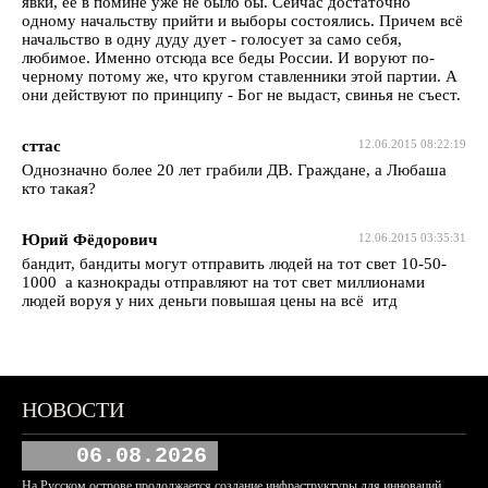
явки, ее в помине уже не было бы. Сейчас достаточно
одному начальству прийти и выборы состоялись. Причем всё
начальство в одну дуду дует - голосует за само себя,
любимое. Именно отсюда все беды России. И воруют по-
черному потому же, что кругом ставленники этой партии. А
они действуют по принципу - Бог не выдаст, свинья не съест.
сттас
12.06.2015 08:22:19
Однозначно более 20 лет грабили ДВ. Граждане, а Любаша
кто такая?
Юрий Фёдорович
12.06.2015 03:35:31
бандит, бандиты могут отправить людей на тот свет 10-50-
1000 а казнокрады отправляют на тот свет миллионами
людей воруя у них деньги повышая цены на всё итд
НОВОСТИ
06.08.2026
На Русском острове продолжается создание инфраструктуры для инноваций