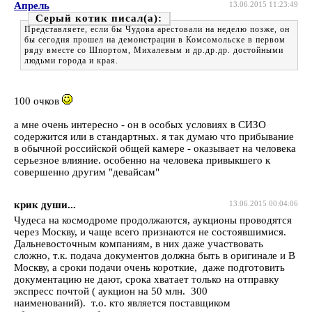
Апрель
13.06.2015 11:23:49
Серый котик
Представляете, если бы Чудова арестовали на неделю позже, он
бы сегодня прошел на демонстрации в Комсомольске в первом
ряду вместе со Шпортом, Михалевым и др.др.др. достойными
людьми города и края.
100 очков
а мне очень интересно - он в особых условиях в СИЗО
содержится или в стандартных. я так думаю что прибывание
в обычной российской общей камере - оказывает на человека
серьезное влияние. особенно на человека привыкшего к
совершенно другим "девайсам"
крик души...
13.06.2015 00:04:06
Чудеса на космодроме продолжаются, аукционы проводятся
через Москву, и чаще всего признаются не состоявшимися.
Дальневосточным компаниям, в них даже участвовать
сложно, т.к. подача документов должна быть в оригинале и В
Москву, а сроки подачи очень короткие, даже подготовить
документацию не дают, срока хватает только на отправку
экспресс почтой ( аукцион на 50 млн. 300
наименований). т.о. кто является поставщиком