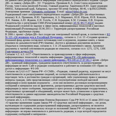
На данном сайте распространяется информация электронного периодического издания «Дебри-
ДВ» со знаком «Дебри-ДВ». 16+ Учредитель: Пронякин К.А. (член Союза журналистов
России, член Союза писателей России). Главный редактор: Харитонова И.Ю. Адрес редакции:
680032, Хабаровский край, Хабаровск, проспект 60-летия Октября, 88-46, т./ф.84212296081.
Электронная приемная:
Отправить сообщение
. E-mail:
editor@debri-dv.com
Редакционный совет электронного периодического издания «Дебри-ДВ» (на общественных
началах): К.А. Пронякин, И.Ю. Харитонова, А.Э. Мирмович, Ю.Н. Юрьев, Ю.В. Ковалев,
Л.Н. Левина, А.Ю. Жданов, Е.Н. Голубь, С.Н. Бурындин, Б.М. Сухинин, О.В. Егорова
Свидетельство о регистрации СМИ (Регистрационный номер)
ЭЛ № ФС77-45537
выдано
Федеральной службой по надзору в сфере связи, информационных технологий и массовых
коммуникаций (Роскомнадзор) 16.06.2011 г. Территория распространения: Российская
Федерация, зарубежные страны.
В 2006 г. проект «Дебри-ДВ» был создан как электронный частный архив, в соответствии с
ФЗ
№ 125 «Об архивном деле в Российской Федерации»
, согласно п. 2 ст. 13 «Создание архивов».
Основной фонд архива составляют публикации газет и журналов, изданные книги, а также
рукописи по дальневосточной (РФ) тематике. Доступ к архивным документам является
открытым в электронном виде, согласно п. 1 ст. 24 вышеобозначенного закона. Архивные
документы к частной собственности редакции не относятся, согласно ст.ст. 1275, 1276, 1306
Гражданского кодекса РФ
.
Согласно ч.2. п.3. ст.17 «Ответственность за правонарушения в сфере информации,
информационных технологий и защиты информации»
Закона РФ «Об информации,
информационных технологиях и о защите информации» (ФЗ-149 от 27.07.06 г.)
архив «Дебри-
ДВ», хранящий информацию, гражданско-правовую ответственность за распространение
информации не несет. Сайт и редакция основываются и работают на основании ст.8 «Право на
доступ к информации» ФЗ-149.
Согласно пп.3,4,6 ст.57 Закона РФ «О СМИ», «Редакция, главный редактор, журналист не несут
ответственности за распространение сведений, не соответствующих действительности и
порочащих честь и достоинство граждан и организаций, либо ущемляющих права и законные
интересы граждан, либо представляющих собой злоупотребление свободой массовой
информации и (или) правами журналиста: ...если они являются дословным воспроизведением
сообщений и материалов или их фрагментов, распространенных другим средством массовой
информации (а также сообщения, переданные в пресс-релизах и информация государственных,
общественных организаций и объединений), которое может быть установлено и привлечено к
ответственности за данное нарушение законодательства Российской Федерации о средствах
массовой информации».
Согласно абз.3, п.13 Постановления Пленума Верховного Суда РФ №16 от 15 июня 2010 года
«О практике применения судами Закона РФ «О средствах массовой информации», «по делам,
вытекающим из содержания распространенной информации, распространитель не является
надлежащим ответчиком, поскольку исходя из положений Закона РФ «О средствах массовой
информации» не вправе вмешиваться в деятельность редакции, в ходе которой определяется
содержание сообщений и материалов».