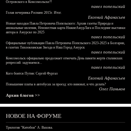
Островского в Комсомольске?!
павел попельский
Голая вечеринка Роснано 2015г. Итог.
Евгений Афанасьев
Новые находки Павла Петровича Попельского: Архив газеты Природа и
аномальные явления, Неизвестная карта НижнеАмурЛага и Последние выставки
автора в Амурске по 2025
павел попельский
Официальные публикации Павла Петровича Попельского 2023-2025 в Болгарии,
в газетах Тихоокеанская Звезда и Наш Город Амурск
павел попельский
Комсомольск официально продолжает отмечать День памяти жертв сталинских
репрессий: задумаемся...
павел попельский
Кого боится Путин: Сергей Фургал
Евгений Афанасьев
Повышение платы в автобусах за проезд: кто виноват, и что делать?
Олег Паньков
Архив блогов >>
НОВОЕ НА ФОРУМЕ
Трилогия "Китобои" А. Вахова.