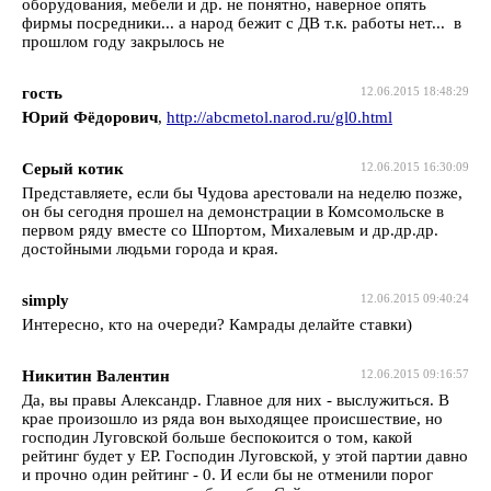
оборудования, мебели и др. не понятно, наверное опять
фирмы посредники... а народ бежит с ДВ т.к. работы нет... в
прошлом году закрылось не
гость
12.06.2015 18:48:29
Юрий Фёдорович
,
http://abcmetol.narod.ru/gl0.html
Серый котик
12.06.2015 16:30:09
Представляете, если бы Чудова арестовали на неделю позже,
он бы сегодня прошел на демонстрации в Комсомольске в
первом ряду вместе со Шпортом, Михалевым и др.др.др.
достойными людьми города и края.
simply
12.06.2015 09:40:24
Интересно, кто на очереди? Камрады делайте ставки)
Никитин Валентин
12.06.2015 09:16:57
Да, вы правы Александр. Главное для них - выслужиться. В
крае произошло из ряда вон выходящее происшествие, но
господин Луговской больше беспокоится о том, какой
рейтинг будет у ЕР. Господин Луговской, у этой партии давно
и прочно один рейтинг - 0. И если бы не отменили порог