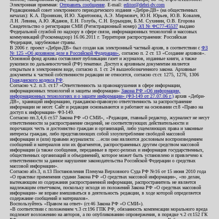
Электронная приемная:
Отправить сообщение
. E-mail:
editor@debri-dv.com
Редакционный совет электронного периодического издания «Дебри-ДВ» (на общественных
началах): К.А. Пронякин, И.Ю. Харитонова, А.Э. Мирмович, Ю.Н. Юрьев, Ю.В. Ковалев,
Л.Н. Левина, А.Ю. Жданов, Е.Н. Голубь, С.Н. Бурындин, Б.М. Сухинин, О.В. Егорова
Свидетельство о регистрации СМИ (Регистрационный номер)
ЭЛ № ФС77-45537
выдано
Федеральной службой по надзору в сфере связи, информационных технологий и массовых
коммуникаций (Роскомнадзор) 16.06.2011 г. Территория распространения: Российская
Федерация, зарубежные страны.
В 2006 г. проект «Дебри-ДВ» был создан как электронный частный архив, в соответствии с
ФЗ
№ 125 «Об архивном деле в Российской Федерации»
, согласно п. 2 ст. 13 «Создание архивов».
Основной фонд архива составляют публикации газет и журналов, изданные книги, а также
рукописи по дальневосточной (РФ) тематике. Доступ к архивным документам является
открытым в электронном виде, согласно п. 1 ст. 24 вышеобозначенного закона. Архивные
документы к частной собственности редакции не относятся, согласно ст.ст. 1275, 1276, 1306
Гражданского кодекса РФ
.
Согласно ч.2. п.3. ст.17 «Ответственность за правонарушения в сфере информации,
информационных технологий и защиты информации»
Закона РФ «Об информации,
информационных технологиях и о защите информации» (ФЗ-149 от 27.07.06 г.)
архив «Дебри-
ДВ», хранящий информацию, гражданско-правовую ответственность за распространение
информации не несет. Сайт и редакция основываются и работают на основании ст.8 «Право на
доступ к информации» ФЗ-149.
Согласно пп.3,4,6 ст.57 Закона РФ «О СМИ», «Редакция, главный редактор, журналист не несут
ответственности за распространение сведений, не соответствующих действительности и
порочащих честь и достоинство граждан и организаций, либо ущемляющих права и законные
интересы граждан, либо представляющих собой злоупотребление свободой массовой
информации и (или) правами журналиста: ...если они являются дословным воспроизведением
сообщений и материалов или их фрагментов, распространенных другим средством массовой
информации (а также сообщения, переданные в пресс-релизах и информация государственных,
общественных организаций и объединений), которое может быть установлено и привлечено к
ответственности за данное нарушение законодательства Российской Федерации о средствах
массовой информации».
Согласно абз.3, п.13 Постановления Пленума Верховного Суда РФ №16 от 15 июня 2010 года
«О практике применения судами Закона РФ «О средствах массовой информации», «по делам,
вытекающим из содержания распространенной информации, распространитель не является
надлежащим ответчиком, поскольку исходя из положений Закона РФ «О средствах массовой
информации» не вправе вмешиваться в деятельность редакции, в ходе которой определяется
содержание сообщений и материалов».
Воспользуйтесь «Правом на ответ» (ст.46 Закона РФ «О СМИ»).
«В соответствии с положением ч.3 ст.196 ГПК РФ, обязанность компенсации морального вреда
подлежит возложению на авторов, а по опубликованию опровержения, в порядке ч.2 ст.152 ГК