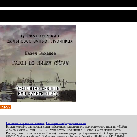
Пользовательское соглашение
,
Политика конфиденциальности
На данном сайте распространяется информация электронного периодического издания «Дебри-
ДВ» со знаком «Дебри-ДВ». 16+ Учредитель: Пронякин К.А. (член Союза журналистов
России, член Союза писателей России). Главный редактор: Харитонова И.Ю. Адрес редакции:
680032, Хабаровский край, Хабаровск, проспект 60-летия Октября, 88-46, т./ф.84212296081.