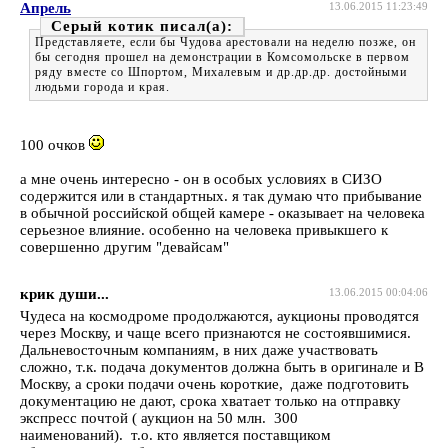
Апрель
13.06.2015 11:23:49
Серый котик
Представляете, если бы Чудова арестовали на неделю позже, он
бы сегодня прошел на демонстрации в Комсомольске в первом
ряду вместе со Шпортом, Михалевым и др.др.др. достойными
людьми города и края.
100 очков
а мне очень интересно - он в особых условиях в СИЗО
содержится или в стандартных. я так думаю что прибывание
в обычной российской общей камере - оказывает на человека
серьезное влияние. особенно на человека привыкшего к
совершенно другим "девайсам"
крик души...
13.06.2015 00:04:06
Чудеса на космодроме продолжаются, аукционы проводятся
через Москву, и чаще всего признаются не состоявшимися.
Дальневосточным компаниям, в них даже участвовать
сложно, т.к. подача документов должна быть в оригинале и В
Москву, а сроки подачи очень короткие, даже подготовить
документацию не дают, срока хватает только на отправку
экспресс почтой ( аукцион на 50 млн. 300
наименований). т.о. кто является поставщиком