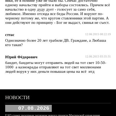
явки, ее в помине уже не было бы. Сейчас достаточно
одному начальству прийти и выборы состоялись. Причем всё
начальство в одну дуду дует - голосует за само себя,
любимое. Именно отсюда все беды России. И воруют по-
черному потому же, что кругом ставленники этой партии. А
они действуют по принципу - Бог не выдаст, свинья не съест.
сттас
12.06.2015 08:22:19
Однозначно более 20 лет грабили ДВ. Граждане, а Любаша
кто такая?
Юрий Фёдорович
12.06.2015 03:35:31
бандит, бандиты могут отправить людей на тот свет 10-50-
1000 а казнокрады отправляют на тот свет миллионами
людей воруя у них деньги повышая цены на всё итд
НОВОСТИ
07.08.2026
ЕАО станет пилотным регионом нового проекта Мастерской управления