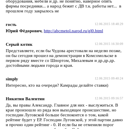
оборудования, мебели и др. не понятно, наверное опять
фирмы посредники... а народ бежит с ДВ т.к. работы нет... в
прошлом году закрылось не
гость
12.06.2015 18:48:29
Юрий Фёдорович
,
http://abcmetol.narod.ru/gl0.html
Серый котик
12.06.2015 16:30:09
Представляете, если бы Чудова арестовали на неделю позже,
он бы сегодня прошел на демонстрации в Комсомольске в
первом ряду вместе со Шпортом, Михалевым и др.др.др.
достойными людьми города и края.
simply
12.06.2015 09:40:24
Интересно, кто на очереди? Камрады делайте ставки)
Никитин Валентин
12.06.2015 09:16:57
Да, вы правы Александр. Главное для них - выслужиться. В
крае произошло из ряда вон выходящее происшествие, но
господин Луговской больше беспокоится о том, какой
рейтинг будет у ЕР. Господин Луговской, у этой партии давно
и прочно один рейтинг - 0. И если бы не отменили порог