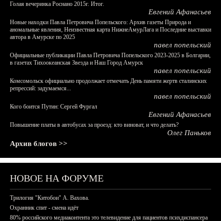
Голая вечеринка Роснано 2015г. Итог.
Евгений Афанасьев
Новые находки Павла Петровича Попельского: Архив газеты Природа и
аномальные явления, Неизвестная карта НижнеАмурЛага и Последние выставки
автора в Амурске по 2025
павел попельский
Официальные публикации Павла Петровича Попельского 2023-2025 в Болгарии,
в газетах Тихоокеанская Звезда и Наш Город Амурск
павел попельский
Комсомольск официально продолжает отмечать День памяти жертв сталинских
репрессий: задумаемся...
павел попельский
Кого боится Путин: Сергей Фургал
Евгений Афанасьев
Повышение платы в автобусах за проезд: кто виноват, и что делать?
Олег Паньков
Архив блогов >>
НОВОЕ НА ФОРУМЕ
Трилогия "Китобои" А. Вахова.
Охранник спит - смена идёт
80% российского медиаконтента это телевидение для пациентов психдиспансера