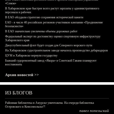
«Сенеж»
В Хабаровском крае быстрее всего растут зарплаты у административного
персонала и рабочих
В ЕАО обсудили стратегию сохранения исторической памяти
ЕАО - в числе 40 российских регионов-участников кампании «Продвижение
безопасности»
В ЕАО значительно увеличены объемы дорожных работ
Федеральный эксперт по достоинству оценил спортивную инфраструктуру
Хабаровского края
Дноуглубительный флот будет создан для Северного морского пути
На Хабаровском судостроительном заводе началось производство дебаркадеров
ЦУМ в Хабаровске вернули государству
Бывший судоремонтный завод «Якорь» в Советской Гавани планируют
восстановить
Архив новостей >>
ИЗ БЛОГОВ
Районная библиотека в Амурске уничтожена. На очереди библиотека
Островского в Комсомольске?!
павел попельский