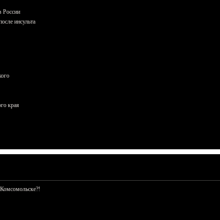
в России
осле инсульта
кого
ого края
 Комсомольске?!