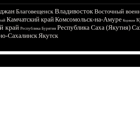
джан
Владивосток
Благовещенск
Восточный воен
Камчатский край
Комсомольск-на-Амуре
К
рай
Корякия
й край
Республика Саха (Якутия)
Са
Республика Бурятия
о-Сахалинск
Якутск