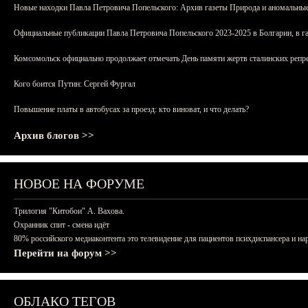
Новые находки Павла Петровича Попельского: Архив газеты Природа и аномальные
Официальные публикации Павла Петровича Попельского 2023-2025 в Болгарии, в г
Комсомольск официально продолжает отмечать День памяти жертв сталинских репрес
Кого боится Путин: Сергей Фургал
Повышение платы в автобусах за проезд: кто виноват, и что делать?
Архив блогов >>
НОВОЕ НА ФОРУМЕ
Трилогия "Китобои" А. Вахова.
Охранник спит - смена идёт
80% российского медиаконтента это телевидение для пациентов психдиспансера и на
Перейти на форум >>
ОБЛАКО ТЕГОВ