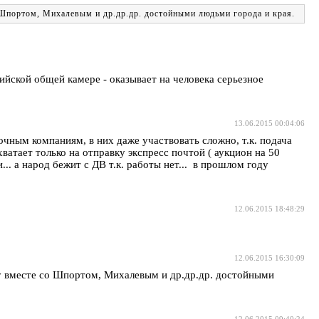
 Шпортом, Михалевым и др.др.др. достойными людьми города и края.
ийской общей камере - оказывает на человека серьезное
13.06.2015 00:04:06
чным компаниям, в них даже участвовать сложно, т.к. подача
ватает только на отправку экспресс почтой ( аукцион на 50
.. а народ бежит с ДВ т.к. работы нет... в прошлом году
12.06.2015 18:48:29
12.06.2015 16:30:09
ду вместе со Шпортом, Михалевым и др.др.др. достойными
12.06.2015 09:40:24