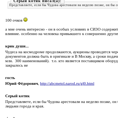
Серый котик
Представляете, если бы Чудова арестовали на неделю позже, он бы
100 очков
а мне очень интересно - он в особых условиях в СИЗО содержит
влияние. особенно на человека привыкшего к совершенно други
крик души...
Чудеса на космодроме продолжаются, аукционы проводятся чере
документов должна быть в оригинале и В Москву, а сроки подачи
млн. 300 наименований). т.о. кто является поставщиком оборудо
закрылось не
гость
Юрий Фёдорович
,
http://abcmetol.narod.ru/gl0.html
Серый котик
Представляете, если бы Чудова арестовали на неделю позже, о
людьми города и края.