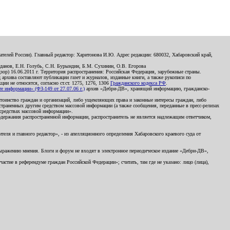
телей России). Главный редактор: Харитонова И.Ю. Адрес редакции: 680032, Хабаровский край,
данов, Е.Н. Голубь, С.Н. Бурындин, Б.М. Сухинин, О.В. Егорова
р) 16.06.2011 г. Территория распространения: Российская Федерация, зарубежные страны.
д архива составляют публикации газет и журналов, изданные книги, а также рукописи по
и не относятся, согласно ст.ст. 1275, 1276, 1306
Гражданского кодекса РФ
.
 информации» (ФЗ-149 от 27.07.06 г.)
архив «Дебри-ДВ», хранящий информацию, гражданско-
остоинство граждан и организаций, либо ущемляющих права и законные интересы граждан, либо
страненных другим средством массовой информации (а также сообщения, переданные в пресс-релизах
 средствах массовой информации».
держания распространенной информации, распространитель не является надлежащим ответчиком,
еля и главного редактор», - из апелляционного определения Хабаровского краевого суда от
 выражению мнения. Блоги и форум не входят в электронное периодическое издание «Дебри-ДВ»,
стие в референдуме граждан Российской Федерации»; считать, там где не указано: лицо (лица),