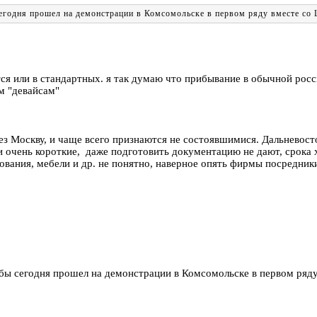
 сегодня прошел на демонстрации в Комсомольске в первом ряду вместе со
ся или в стандартных. я так думаю что прибывание в обычной росс
м "девайсам"
з Москву, и чаще всего признаются не состоявшимися. Дальневосто
 очень короткие, даже подготовить документацию не дают, срока х
вания, мебели и др. не понятно, наверное опять фирмы посредники.
н бы сегодня прошел на демонстрации в Комсомольске в первом ря