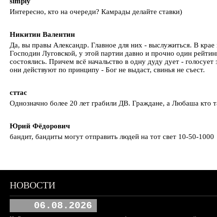
simply
Интересно, кто на очереди? Камрады делайте ставки)
Никитин Валентин
Да, вы правы Александр. Главное для них - выслужиться. В крае
Господин Луговской, у этой партии давно и прочно один рейтин
состоялись. Причем всё начальство в одну дуду дует - голосуе
они действуют по принципу - Бог не выдаст, свинья не съест.
сттас
Однозначно более 20 лет грабили ДВ. Граждане, а Любаша кто т
Юрий Фёдорович
бандит, бандиты могут отправить людей на тот свет 10-50-1000
НОВОСТИ
06.08.2026