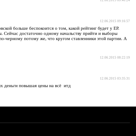
12.06.2015 09:16:57
вской больше беспокоится о том, какой рейтинг будет у ЕР.
 бы. Сейчас достаточно одному начальству прийти и выборы
 по-черному потому же, что кругом ставленники этой партии. А
12.06.2015 08:22:19
12.06.2015 03:35:31
их деньги повышая цены на всё итд