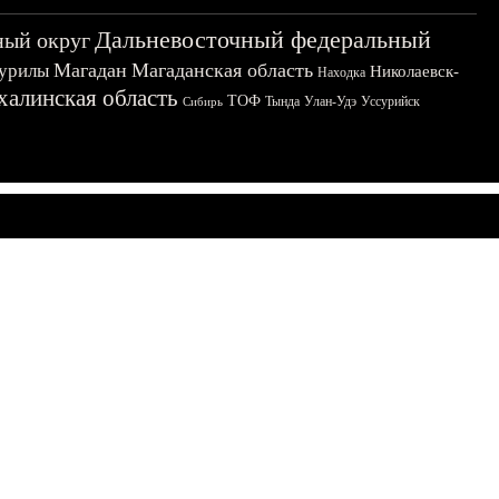
Дальневосточный федеральный
ный округ
Магадан
Магаданская область
урилы
Николаевск-
Находка
халинская область
ТОФ
Тында
Улан-Удэ
Уссурийск
Сибирь