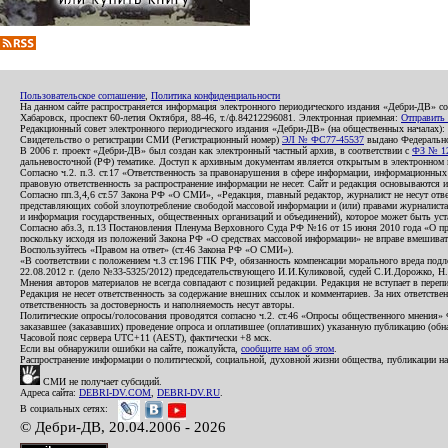
Пользовательское соглашение
,
Политика конфиденциальности
На данном сайте распространяется информация электронного периодического издания «Дебри-ДВ» с
Хабаровск, проспект 60-летия Октября, 88-46, т./ф.84212296081. Электронная приемная:
Отправить
Редакционный совет электронного периодического издания «Дебри-ДВ» (на общественных началах
Свидетельство о регистрации СМИ (Регистрационный номер)
ЭЛ № ФС77-45537
выдано Федеральной
В 2006 г. проект «Дебри-ДВ» был создан как электронный частный архив, в соответствии с
ФЗ № 12
дальневосточной (РФ) тематике. Доступ к архивным документам является открытым в электронном вид
Согласно ч.2. п.3. ст.17 «Ответственность за правонарушения в сфере информации, информационн
правовую ответственность за распространение информации не несет. Сайт и редакция основываются 
Согласно пп.3,4,6 ст.57 Закона РФ «О СМИ», «Редакция, главный редактор, журналист не несут отв
представляющих собой злоупотребление свободой массовой информации и (или) правами журналиста:
и информация государственных, общественных организаций и объединений), которое может быть уста
Согласно абз.3, п.13 Постановления Пленума Верховного Суда РФ №16 от 15 июня 2010 года «О пр
поскольку исходя из положений Закона РФ «О средствах массовой информации» не вправе вмешивать
Воспользуйтесь «Правом на ответ» (ст.46 Закона РФ «О СМИ»).
«В соответствии с положением ч.3 ст.196 ГПК РФ, обязанность компенсации морального вреда подле
22.08.2012 г. (дело №33-5325/2012) председательствующего И.И.Куликовой, судей С.И.Дорожко, Н
Мнения авторов материалов не всегда совпадают с позицией редакции. Редакция не вступает в перепи
Редакция не несет ответственность за содержание внешних ссылок и комментариев. За них ответств
ответственность за достоверность и наполняемость несут авторы.
Политические опросы/голосования проводятся согласно ч.2. ст.46 «Опросы общественного мнения» Фе
заказавшее (заказавших) проведение опроса и оплатившее (оплативших) указанную публикацию (обнаро
Часовой пояс сервера UTC+11 (AEST), фактически +8 мск.
Если вы обнаружили ошибки на сайте, пожалуйста,
сообщите нам об этом
.
Распространение информации о политической, социальной, духовной жизни общества, публикации на
СМИ не получает субсидий.
Адреса сайта:
DEBRI-DV.COM
,
DEBRI-DV.RU
.
В социальных сетях:
© Дебри-ДВ, 20.04.2006 - 2026