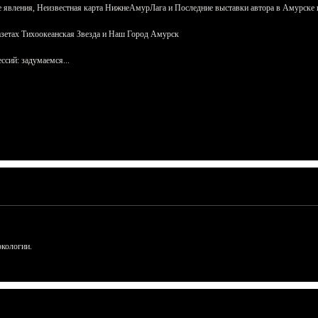
 явления, Неизвестная карта НижнеАмурЛага и Последние выставки автора в Амурске 
азетах Тихоокеанская Звезда и Наш Город Амурск
сий: задумаемся...
ркологии.