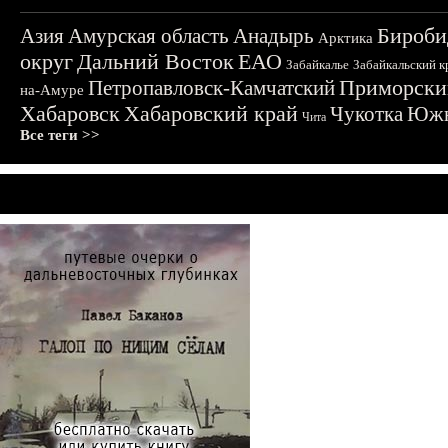
Бироби
Азия
Амурская область
Анадырь
Арктика
округ
Дальний Восток
ЕАО
Забайкалье
Забайкальский к
Приморски
Петропавловск-Камчатский
на-Амуре
Хабаровск
Хабаровский край
Чукотка
Южн
Чита
Все теги >>