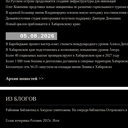
На Русском острове продолжается создание инфраструктуры для инноваций
Олег Кожемяко представил новые инициативы по развитию горнолыжного туризма 
В краевой больнице имени Владимирцева освоили новую методику восстановления п
Дальневосточная студия кинохроники получила поддержку Дмитрия Демешина
Новый циклон приближается к Хабаровскому краю
05.08.2026
В Биробиджане прошел мастер-класс стилиста международного уровня Алекса Датс
В Хабаровском крае подготовились к возможному повышению уровня Амура
Более 40 социальных выплат проиндексируют в Хабаровском крае в 2027 году
Более 1 000 тонн бензина и дизтоплива доставили в северные территории Хабаровск
Бесплатную сеть Wi-Fi запустили на площади имени Ленина в Хабаровске
Архив новостей >>
ИЗ БЛОГОВ
Районная библиотека в Амурске уничтожена. На очереди библиотека Островского в
Голая вечеринка Роснано 2015г. Итог.