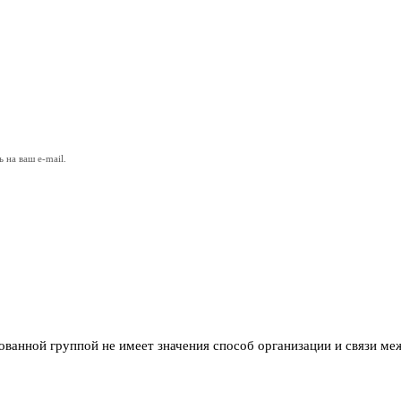
на ваш e-mail.
ванной группой не имеет значения способ организации и связи ме