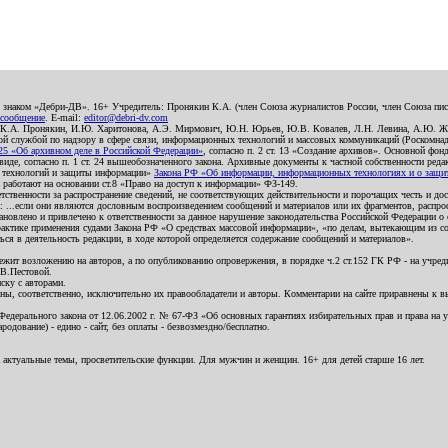
о знаком «Дебри-ДВ». 16+ Учредитель: Пронякин К.А. (член Союза журналистов России, член Союза писа
 сообщение
. E-mail:
editor@debri-dv.com
): К.А. Пронякин, И.Ю. Харитонова, А.Э. Мирмович, Ю.Н. Юрьев, Ю.В. Ковалев, Л.Н. Левина, А.Ю. Ж
 службой по надзору в сфере связи, информационных технологий и массовых коммуникаций (Роскомнадзо
5 «Об архивном деле в Российской Федерации»
, согласно п. 2 ст. 13 «Создание архивов». Основной фон
е, согласно п. 1 ст. 24 вышеобозначенного закона. Архивные документы к частной собственности редакци
ых технологий и защиты информации»
Закона РФ «Об информации, информационных технологиях и о защите
и работают на основании ст.8 «Право на доступ к информации» ФЗ-149.
етственности за распространение сведений, не соответствующих действительности и порочащих честь и д
 ...если они являются дословным воспроизведением сообщений и материалов или их фрагментов, распро
новлено и привлечено к ответственности за данное нарушение законодательства Российской Федерации о
актике применения судами Закона РФ «О средствах массовой информации», «по делам, вытекающим из со
ся в деятельность редакции, в ходе которой определяется содержание сообщений и материалов».
жит возложению на авторов, а по опубликованию опровержения, в порядке ч.2 ст.152 ГК РФ - на учредит
.В.Пестовой.
ску с авторами.
енны, соответственно, исключительно их правообладатели и авторы. Комментарии на сайте приравнены к
дерального закона от 12.06.2002 г. № 67-ФЗ «Об основных гарантиях избирательных прав и права на уча
дование) - едино - сайт, без оплаты - безвозмездно/бесплатно.
 актуальные темы, просветительские функции. Для мужчин и женщин. 16+ для детей старше 16 лет.