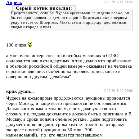
Апрель
13.06.2015 11:23:49
Серый котик
Представляете, если бы Чудова арестовали на неделю позже, он
бы сегодня прошел на демонстрации в Комсомольске в первом
ряду вместе со Шпортом, Михалевым и др.др.др. достойными
людьми города и края.
100 очков
а мне очень интересно - он в особых условиях в СИЗО
содержится или в стандартных. я так думаю что прибывание
в обычной российской общей камере - оказывает на человека
серьезное влияние. особенно на человека привыкшего к
совершенно другим "девайсам"
крик души...
13.06.2015 00:04:06
Чудеса на космодроме продолжаются, аукционы проводятся
через Москву, и чаще всего признаются не состоявшимися.
Дальневосточным компаниям, в них даже участвовать
сложно, т.к. подача документов должна быть в оригинале и В
Москву, а сроки подачи очень короткие, даже подготовить
документацию не дают, срока хватает только на отправку
экспресс почтой ( аукцион на 50 млн. 300
наименований). т.о. кто является поставщиком