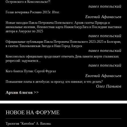
Островского в Комсомольске?!
павел попельский
Голая вечеринка Роснано 2015г. Итог.
Евгений Афанасьев
Новые находки Павла Петровича Попельского: Архив газеты Природа и
аномальные явления, Неизвестная карта НижнеАмурЛага и Последние выставки
автора в Амурске по 2025
павел попельский
Официальные публикации Павла Петровича Попельского 2023-2025 в Болгарии,
в газетах Тихоокеанская Звезда и Наш Город Амурск
павел попельский
Комсомольск официально продолжает отмечать День памяти жертв сталинских
репрессий: задумаемся...
павел попельский
Кого боится Путин: Сергей Фургал
Евгений Афанасьев
Повышение платы в автобусах за проезд: кто виноват, и что делать?
Олег Паньков
Архив блогов >>
НОВОЕ НА ФОРУМЕ
Трилогия "Китобои" А. Вахова.