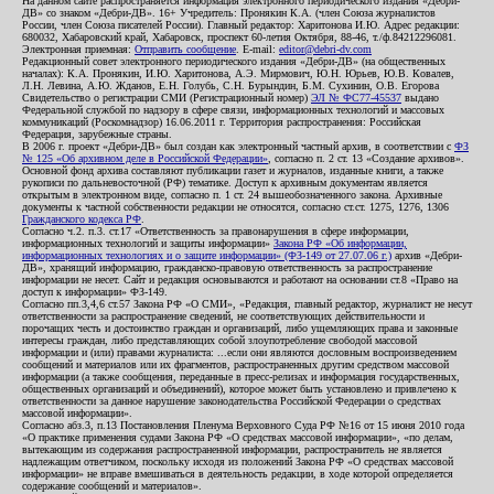
На данном сайте распространяется информация электронного периодического издания «Дебри-
ДВ» со знаком «Дебри-ДВ». 16+ Учредитель: Пронякин К.А. (член Союза журналистов
России, член Союза писателей России). Главный редактор: Харитонова И.Ю. Адрес редакции:
680032, Хабаровский край, Хабаровск, проспект 60-летия Октября, 88-46, т./ф.84212296081.
Электронная приемная:
Отправить сообщение
. E-mail:
editor@debri-dv.com
Редакционный совет электронного периодического издания «Дебри-ДВ» (на общественных
началах): К.А. Пронякин, И.Ю. Харитонова, А.Э. Мирмович, Ю.Н. Юрьев, Ю.В. Ковалев,
Л.Н. Левина, А.Ю. Жданов, Е.Н. Голубь, С.Н. Бурындин, Б.М. Сухинин, О.В. Егорова
Свидетельство о регистрации СМИ (Регистрационный номер)
ЭЛ № ФС77-45537
выдано
Федеральной службой по надзору в сфере связи, информационных технологий и массовых
коммуникаций (Роскомнадзор) 16.06.2011 г. Территория распространения: Российская
Федерация, зарубежные страны.
В 2006 г. проект «Дебри-ДВ» был создан как электронный частный архив, в соответствии с
ФЗ
№ 125 «Об архивном деле в Российской Федерации»
, согласно п. 2 ст. 13 «Создание архивов».
Основной фонд архива составляют публикации газет и журналов, изданные книги, а также
рукописи по дальневосточной (РФ) тематике. Доступ к архивным документам является
открытым в электронном виде, согласно п. 1 ст. 24 вышеобозначенного закона. Архивные
документы к частной собственности редакции не относятся, согласно ст.ст. 1275, 1276, 1306
Гражданского кодекса РФ
.
Согласно ч.2. п.3. ст.17 «Ответственность за правонарушения в сфере информации,
информационных технологий и защиты информации»
Закона РФ «Об информации,
информационных технологиях и о защите информации» (ФЗ-149 от 27.07.06 г.)
архив «Дебри-
ДВ», хранящий информацию, гражданско-правовую ответственность за распространение
информации не несет. Сайт и редакция основываются и работают на основании ст.8 «Право на
доступ к информации» ФЗ-149.
Согласно пп.3,4,6 ст.57 Закона РФ «О СМИ», «Редакция, главный редактор, журналист не несут
ответственности за распространение сведений, не соответствующих действительности и
порочащих честь и достоинство граждан и организаций, либо ущемляющих права и законные
интересы граждан, либо представляющих собой злоупотребление свободой массовой
информации и (или) правами журналиста: ...если они являются дословным воспроизведением
сообщений и материалов или их фрагментов, распространенных другим средством массовой
информации (а также сообщения, переданные в пресс-релизах и информация государственных,
общественных организаций и объединений), которое может быть установлено и привлечено к
ответственности за данное нарушение законодательства Российской Федерации о средствах
массовой информации».
Согласно абз.3, п.13 Постановления Пленума Верховного Суда РФ №16 от 15 июня 2010 года
«О практике применения судами Закона РФ «О средствах массовой информации», «по делам,
вытекающим из содержания распространенной информации, распространитель не является
надлежащим ответчиком, поскольку исходя из положений Закона РФ «О средствах массовой
информации» не вправе вмешиваться в деятельность редакции, в ходе которой определяется
содержание сообщений и материалов».