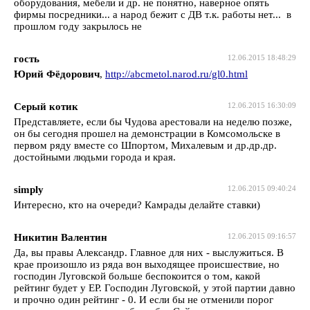
оборудования, мебели и др. не понятно, наверное опять
фирмы посредники... а народ бежит с ДВ т.к. работы нет... в
прошлом году закрылось не
гость
12.06.2015 18:48:29
Юрий Фёдорович
,
http://abcmetol.narod.ru/gl0.html
Серый котик
12.06.2015 16:30:09
Представляете, если бы Чудова арестовали на неделю позже,
он бы сегодня прошел на демонстрации в Комсомольске в
первом ряду вместе со Шпортом, Михалевым и др.др.др.
достойными людьми города и края.
simply
12.06.2015 09:40:24
Интересно, кто на очереди? Камрады делайте ставки)
Никитин Валентин
12.06.2015 09:16:57
Да, вы правы Александр. Главное для них - выслужиться. В
крае произошло из ряда вон выходящее происшествие, но
господин Луговской больше беспокоится о том, какой
рейтинг будет у ЕР. Господин Луговской, у этой партии давно
и прочно один рейтинг - 0. И если бы не отменили порог