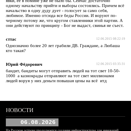
явки, ее в помине уже не было бы. Сейчас достаточно
одному начальству прийти и выборы состоялись. Причем всё
начальство в одну дуду дует - голосует за само себя,
любимое. Именно отсюда все беды России. И воруют по-
черному потому же, что кругом ставленники этой партии. А
они действуют по принципу - Бог не выдаст, свинья не съест.
сттас
12.06.2015 08:22:19
Однозначно более 20 лет грабили ДВ. Граждане, а Любаша
кто такая?
Юрий Фёдорович
12.06.2015 03:35:31
бандит, бандиты могут отправить людей на тот свет 10-50-
1000 а казнокрады отправляют на тот свет миллионами
людей воруя у них деньги повышая цены на всё итд
НОВОСТИ
06.08.2026
На Русском острове продолжается создание инфраструктуры для инноваций