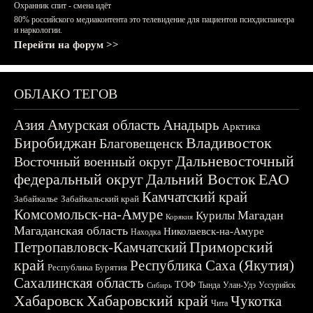
Охранник спит - смена идёт
80% российского медиаконтента это телевидение для пациентов психдиспансера
и наркологии.
Перейти на форум >>
ОБЛАКО ТЕГОВ
Азия
Амурская область
Анадырь
Арктика
Биробиджан
Владивосток
Благовещенск
Дальневосточный
Восточный военный округ
федеральный округ
Дальний Восток
ЕАО
Камчатский край
Забайкалье
Забайкальский край
Комсомольск-на-Амуре
Магадан
Курилы
Корякия
Магаданская область
Николаевск-на-Амуре
Находка
Приморский
Петропавловск-Камчатский
край
Республика Саха (Якутия)
Республика Бурятия
Сахалинская область
ТОФ
Тында
Улан-Удэ
Уссурийск
Сибирь
Хабаровск
Хабаровский край
Чукотка
Чита