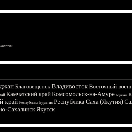
ркологии.
джан
Владивосток
Благовещенск
Восточный воен
Камчатский край
Комсомольск-на-Амуре
К
рай
Корякия
й край
Республика Саха (Якутия)
Са
Республика Бурятия
о-Сахалинск
Якутск