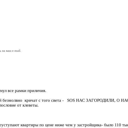
на ваш e-mail.
гнул все рамки приличия.
овой безмолвно кричат с того света - SOS НАС ЗАГОРОДИЛИ,
ословие от клеветы.
ступают квартиры по цене ниже чем у застройщика- было 110 тыс\к