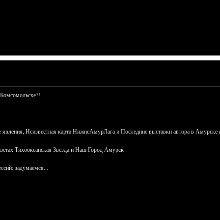
 Комсомольске?!
 явления, Неизвестная карта НижнеАмурЛага и Последние выставки автора в Амурске 
азетах Тихоокеанская Звезда и Наш Город Амурск
сий: задумаемся...