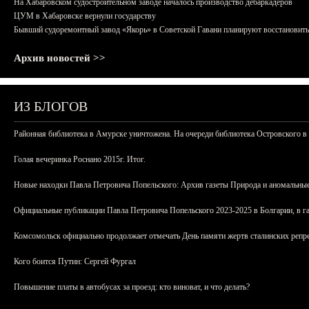
На Хабаровском судостроительном заводе началось производство дебаркадеров
ЦУМ в Хабаровске вернули государству
Бывший судоремонтный завод «Якорь» в Советской Гавани планируют восстановить
Архив новостей >>
ИЗ БЛОГОВ
Районная библиотека в Амурске уничтожена. На очереди библиотека Островского в
Голая вечеринка Роснано 2015г. Итог.
Новые находки Павла Петровича Попельского: Архив газеты Природа и аномальные
Официальные публикации Павла Петровича Попельского 2023-2025 в Болгарии, в г
Комсомольск официально продолжает отмечать День памяти жертв сталинских репрес
Кого боится Путин: Сергей Фургал
Повышение платы в автобусах за проезд: кто виноват, и что делать?