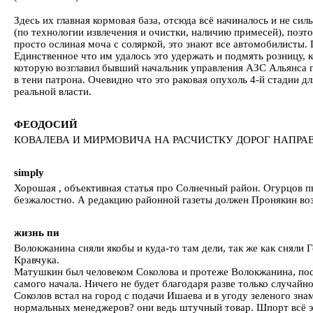
Здесь их главная кормовая база, отсюда всё начиналось и не си
(по технологии извлечения и очистки, наличию примесей), поэто
просто ослиная моча с соляркой, это знают все автомобилисты. 
Единственное что им удалось это удержать и подмять розницу,
которую возглавил бывший начальник управления АЗС Альянса г
в тени патрона. Очевидно что это раковая опухоль 4-й стадии дл
реальной власти.
ФЕОДОСИЙ
КОВАЛЕВА И МИРМОВИЧА НА РАСЧИСТКУ ДОРОГ НАПРАВ
simply
Хорошая , объективная статья про Солнечный район. Огурцов п
безжалостно. А редакцию районной газеты должен Пронякин воз
жизнь пи
Волокжанина сняли якобы и куда-то там дели, так же как сняли Г
Кравчука.
Матушкин был человеком Соколова и протеже Волокжанина, пос
самого начала. Ничего не будет благодаря разве только случайн
Соколов встал на город с подачи Ишаева и в угоду зеленого зн
нормальных менеджеров? они ведь штучный товар. Шпорт всё эк