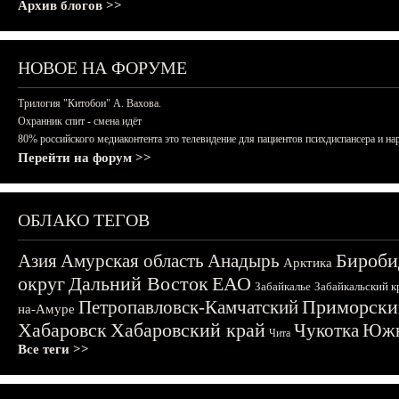
Архив блогов >>
НОВОЕ НА ФОРУМЕ
Трилогия "Китобои" А. Вахова.
Охранник спит - смена идёт
80% российского медиаконтента это телевидение для пациентов психдиспансера и на
Перейти на форум >>
ОБЛАКО ТЕГОВ
Бироби
Азия
Амурская область
Анадырь
Арктика
округ
Дальний Восток
ЕАО
Забайкалье
Забайкальский к
Приморски
Петропавловск-Камчатский
на-Амуре
Хабаровск
Хабаровский край
Чукотка
Южн
Чита
Все теги >>