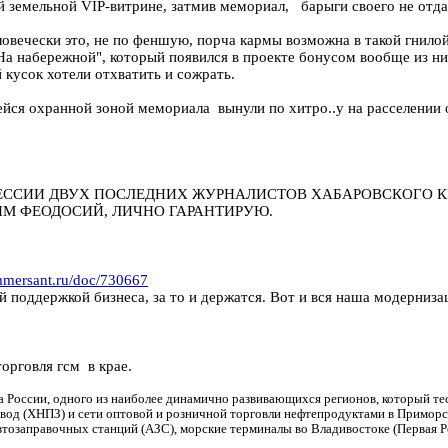
емельной VIP-витрине, затмив мемориал, барыги своего не отдадут
еловечески это, не по феншую, порча кармы возможна в такой гнило
На набережной", который появился в проекте бонусом вообще из н
кусок хотели отхватить и сожрать.
щейся охранной зоной мемориала вынули по хитро..у на расселении
ССИИ ДВУХ ПОСЛЕДНИХ ЖУРНАЛИСТОВ ХАБАРОВСКОГО КР
ИМ ФЕОДОСИЙ, ЛИЧНО ГАРАНТИРУЮ.
mmersant.ru/doc/730667
й поддержкой бизнеса, за то и держатся. Вот и вся наша модерниза
орговля гсм в крае.
России, одного из наиболее динамично развивающихся регионов, который тес
од (ХНПЗ) и сети оптовой и розничной торговли нефтепродуктами в Приморс
автозаправочных станций (АЗС), морские терминалы во Владивостоке (Первая Р