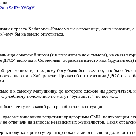
 ли.
ch?v=aScJRu9Y6gY
лавная трасса Хабаровск-Комсомольск-позорище, одно название, а
ик"-ему бы на землю опуститься.
ь еще советской эпохи (я в положительном смысле), не сказал кор
се ДРСУ, включая и Солнечный, образовав вместо них (вдумайтесь) 
 общественности, то одному богу было бы известно, что бы сейчас 
ного аппарата в Хабаровске. Приказ об оптимизации ДРСУ, слава б
ом.
мо и к самому Матушкину, до которого сложно им достучаться, и 
 служебному положению не могут "бунтовать", но все же...
обыстрее (уже в какой раз) разобраться в ситуации.
ос, краевые чиновники запретили придворным СМИ, получающим суб
не отвечали на запросы независимых журналистов. Такая страусина
ернышову, которого губернатор пока оставил на своей должности п