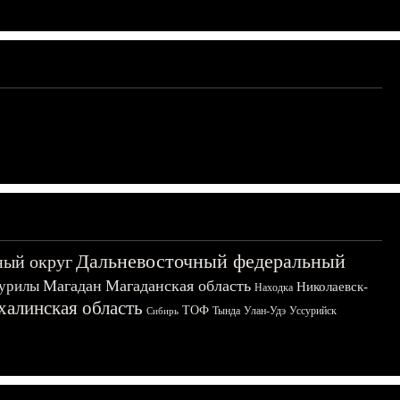
Дальневосточный федеральный
ный округ
Магадан
Магаданская область
урилы
Николаевск-
Находка
халинская область
ТОФ
Тында
Улан-Удэ
Уссурийск
Сибирь