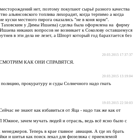
х месторождений нет, поэтому покупают сырьё разного качества
во альянсовского топлива лихорадит, когда терпимо а когда
е куски местного пирога оказались "не в коня корм".
ные Таховским у Димы Ишаева) сделка была оформлена на фирму
Ишаева никаких вопросов не возникает к Соколову оставшемуся
утнев в эти дела не лезет, а Шпорт который год барахтается без
20.03.2015 17:37:37
ОСМОТРИМ КАК ОНИ СПРАВЯТСЯ.
20.03.2015 13:19:04
 полицию, прокуратуру и суды Солнечного надо гнать
19.03.2015 22:50:03
ейчас не знают как избавиться от Яца - надо так же как от
Южное, зачем мучать людей и отрасль, ведь всё ясно было с
менеджеров. Теперь в крае главное авиация. А где их брать
йки и шитья как поиск лекал для фюзеляжа с приемлемой