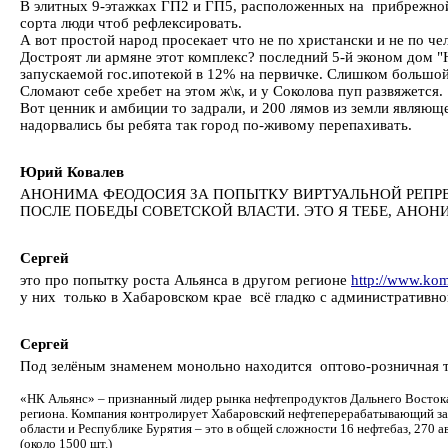
В элитных 9-этажках ГП2 и ГП5, расположенных на прибрежной з
сорта люди чтоб рефлексировать.
А вот простой народ просекает что не по христански и не по ч
Достроят ли армяне этот комплекс? последний 5-й эконом дом "
запускаемой гос.ипотекой в 12% на первичке. Слишком большой 
Сломают себе хребет на этом ж\к, и у Соколова пуп развяжется.
Вот ценник и амбиции то задрали, и 200 лямов из земли являю
надорвались бы ребята так город по-живому перепахивать.
Юрий Ковалев
АНОНИМА ФЕОДОСИЯ ЗА ПОПЫТКУ ВИРТУАЛЬНОЙ РЕПРЕ
ПОСЛЕ ПОБЕДЫ СОВЕТСКОЙ ВЛАСТИ. ЭТО Я ТЕБЕ, АНОН
Сергей
это про попытку роста Альянса в другом регионе
http://www.ko
у них только в Хабаровском крае всё гладко с административно
Сергей
Под зелёным знаменем монольно находится оптово-розничная т
«НК Альянс» – признанный лидер рынка нефтепродуктов Дальнего Востока 
региона. Компания контролирует Хабаровский нефтеперерабатывающий зав
области и Республике Бурятия – это в общей сложности 16 нефтебаз, 270 
(около 1500 шт.)