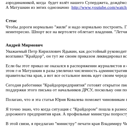
аэродинамикой, когда будет взлёт нашего Суперджета, дождёмся
А Матушкин из энтих однозначно
http://www.youtube.com/wat
Сттас
Чтобы дороги нормально "жили" и надо нормально построить. Г
неинтересно. Шпорт все на вертолете облетает владения. "Летч
Андрей Мирмович
Уважаемый Петр Кириллович Ядыкин, как достойный руководител
возглавил "Крайдор", он тут же своим приказом ликвидировал в
Если бы этот приказ не оказался в распоряжении журналистов и
этом г-н Матушкин в разы увеличил численность административ
правительства края, а вот все остальное вновь идет своим черед
Сегодня работники "Крайдорпредприятия" готовят открытое пись
поддержки этого письма от начальников ДРСУ, поскольку они по
Полагаю, что и эта статья Юрия Ковалева поможет чиновникам п
Я точно знаю, что когда ситуация с "Крайдором" пошла в разн
дорожного предприятия края. А профильные министры попросту 
В этой связи, я предлагаю "министру" печати края Владимиру Ч