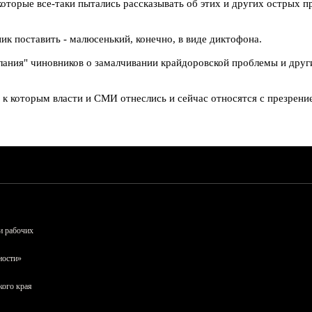
оторые все-таки пытались рассказывать об этих и других острых п
ик поставить - малюсенький, конечно, в виде диктофона.
ания" чиновников о замалчивании крайдоровской проблемы и других
, к которым власти и СМИ отнеслись и сейчас относятся с презрени
и рабочих
ности»
кого края