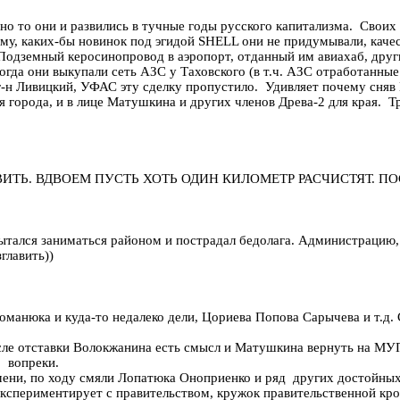
льно то они и развились в тучные годы русского капитализма. Свои
му, каких-бы новинок под эгидой SHELL они не придумывали, качест
Подземный керосинопровод в аэропорт, отданный им авиахаб, други
 когда они выкупали сеть АЗС у Таховского (в т.ч. АЗС отработан
-н Ливицкий, УФАС эту сделку пропустило. Удивляет почему сняв 
я города, и в лице Матушкина и других членов Древа-2 для края. Тр
ИТЬ. ВДВОЕМ ПУСТЬ ХОТЬ ОДИН КИЛОМЕТР РАСЧИСТЯТ. П
ытался заниматься районом и пострадал бедолага. Администрацию,
главить))
оманюка и куда-то недалеко дели, Цориева Попова Сарычева и т.д. С
ле отставки Волокжанина есть смысл и Матушкина вернуть на МУП 
о вопреки.
амени, по ходу смяли Лопатюка Оноприенко и ряд других достойных 
спериментирует с правительством, кружок правительственной кро