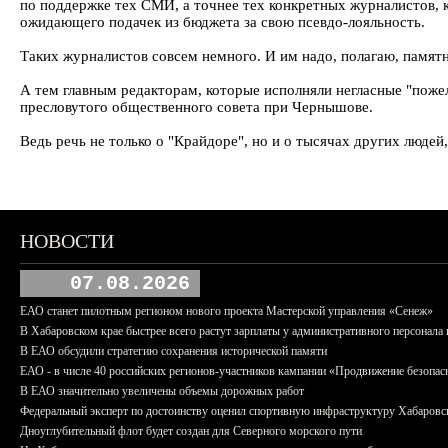
по поддержке тех СМИ, а точнее тех конкретных журналистов, к
ожидающего подачек из бюджета за свою псевдо-лояльность.
Таких журналистов совсем немного. И им надо, полагаю, памятн
А тем главным редакторам, которые исполняли негласные "пожел
пресловутого общественного совета при Чернышове.
Ведь речь не только о "Крайдоре", но и о тысячах других людей
НОВОСТИ
07.08.2026
ЕАО станет пилотным регионом нового проекта Мастерской управления «Сенеж»
В Хабаровском крае быстрее всего растут зарплаты у административного персонала 
В ЕАО обсудили стратегию сохранения исторической памяти
ЕАО - в числе 40 российских регионов-участников кампании «Продвижение безопас
В ЕАО значительно увеличены объемы дорожных работ
Федеральный эксперт по достоинству оценил спортивную инфраструктуру Хабаровс
Дноуглубительный флот будет создан для Северного морского пути