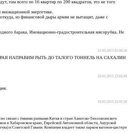
, там всего по 16 квартир по 200 квадратов, это не того
й иновационной энергетике.
иоткуда, из финансовой дыры армян не вытащит, даже с
 одного барака. Иновационно-градостроительная мясорубка. Не
21.03.2015 01:06:20
АЯ НАПРАВИМ РЫТЬ ДО ТАЛОГО ТОННЕЛЬ НА САХАЛИН
20.03.2015 23:02:40
ция.
20.03.2015 22:41:50
но связан с ёмкими рынками Китая и стран Азиатско-Тихоокеанского
ком и Хабаровском краях, Еврейской Автономной области, Амурской
ечка) и Советской Гавани. Компания владеет также парком вагонов-цистерн