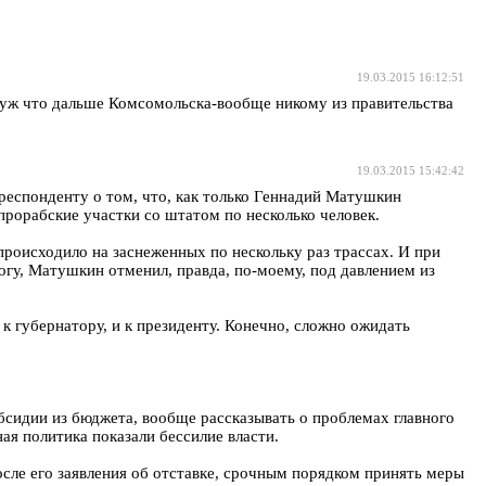
19.03.2015 16:12:51
 уж что дальше Комсомольска-вообще никому из правительства
19.03.2015 15:42:42
респонденту о том, что, как только Геннадий Матушкин
прорабские участки со штатом по несколько человек.
происходило на заснеженных по нескольку раз трассах. И при
огу, Матушкин отменил, правда, по-моему, под давлением из
к губернатору, и к президенту. Конечно, сложно ожидать
сидии из бюджета, вообще рассказывать о проблемах главного
я политика показали бессилие власти.
осле его заявления об отставке, срочным порядком принять меры