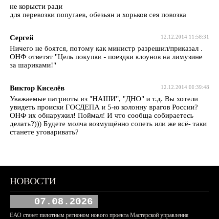
не корысти ради
для перевозки попугаев, обезьян и хорьков сея повозка
Сергей
12.12.2014 11:58:31
Ничего не боятся, потому как министр разрешил/приказал .
ОНФ ответят "Цель покупки - поездки клоунов на лимузине
за шариками!"
Виктор Киселёв
12.12.2014 00:39:48
Уважаемые патриоты из "НАШИ", "ДНО" и т.д. Вы хотели
увидеть происки ГОСДЕПА и 5-ю колонну врагов России?
ОНФ их обнаружил! Поймал! И что сообща собираетесь
делать?))) Будете молча возмущённо сопеть или же всё- таки
станете уговаривать?
НОВОСТИ
07.08.2026
ЕАО станет пилотным регионом нового проекта Мастерской управления