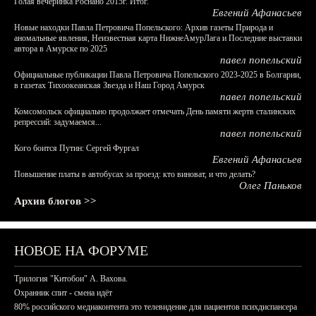
Голая вечеринка Роснано 2015г. Итог.
Евгений Афанасьев
Новые находки Павла Петровича Попельского: Архив газеты Природа и
аномальные явления, Неизвестная карта НижнеАмурЛага и Последние выставки
автора в Амурске по 2025
павел попельский
Официальные публикации Павла Петровича Попельского 2023-2025 в Болгарии,
в газетах Тихоокеанская Звезда и Наш Город Амурск
павел попельский
Комсомольск официально продолжает отмечать День памяти жертв сталинских
репрессий: задумаемся...
павел попельский
Кого боится Путин: Сергей Фургал
Евгений Афанасьев
Повышение платы в автобусах за проезд: кто виноват, и что делать?
Олег Паньков
Архив блогов >>
НОВОЕ НА ФОРУМЕ
Трилогия "Китобои" А. Вахова.
Охранник спит - смена идёт
80% российского медиаконтента это телевидение для пациентов психдиспансера