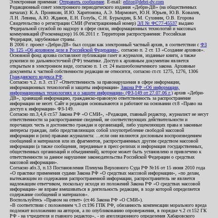
Электронная приемная:
Отправить сообщение
. E-mail:
editor@debri-dv.com
Редакционный совет электронного периодического издания «Дебри-ДВ» (на общественных
началах): К.А. Пронякин, И.Ю. Харитонова, А.Э. Мирмович, Ю.Н. Юрьев, Ю.В. Ковалев,
Л.Н. Левина, А.Ю. Жданов, Е.Н. Голубь, С.Н. Бурындин, Б.М. Сухинин, О.В. Егорова
Свидетельство о регистрации СМИ (Регистрационный номер)
ЭЛ № ФС77-45537
выдано
Федеральной службой по надзору в сфере связи, информационных технологий и массовых
коммуникаций (Роскомнадзор) 16.06.2011 г. Территория распространения: Российская
Федерация, зарубежные страны.
В 2006 г. проект «Дебри-ДВ» был создан как электронный частный архив, в соответствии с
ФЗ
№ 125 «Об архивном деле в Российской Федерации»
, согласно п. 2 ст. 13 «Создание архивов».
Основной фонд архива составляют публикации газет и журналов, изданные книги, а также
рукописи по дальневосточной (РФ) тематике. Доступ к архивным документам является
открытым в электронном виде, согласно п. 1 ст. 24 вышеобозначенного закона. Архивные
документы к частной собственности редакции не относятся, согласно ст.ст. 1275, 1276, 1306
Гражданского кодекса РФ
.
Согласно ч.2. п.3. ст.17 «Ответственность за правонарушения в сфере информации,
информационных технологий и защиты информации»
Закона РФ «Об информации,
информационных технологиях и о защите информации» (ФЗ-149 от 27.07.06 г.)
архив «Дебри-
ДВ», хранящий информацию, гражданско-правовую ответственность за распространение
информации не несет. Сайт и редакция основываются и работают на основании ст.8 «Право на
доступ к информации» ФЗ-149.
Согласно пп.3,4,6 ст.57 Закона РФ «О СМИ», «Редакция, главный редактор, журналист не несут
ответственности за распространение сведений, не соответствующих действительности и
порочащих честь и достоинство граждан и организаций, либо ущемляющих права и законные
интересы граждан, либо представляющих собой злоупотребление свободой массовой
информации и (или) правами журналиста: ...если они являются дословным воспроизведением
сообщений и материалов или их фрагментов, распространенных другим средством массовой
информации (а также сообщения, переданные в пресс-релизах и информация государственных,
общественных организаций и объединений), которое может быть установлено и привлечено к
ответственности за данное нарушение законодательства Российской Федерации о средствах
массовой информации».
Согласно абз.3, п.13 Постановления Пленума Верховного Суда РФ №16 от 15 июня 2010 года
«О практике применения судами Закона РФ «О средствах массовой информации», «по делам,
вытекающим из содержания распространенной информации, распространитель не является
надлежащим ответчиком, поскольку исходя из положений Закона РФ «О средствах массовой
информации» не вправе вмешиваться в деятельность редакции, в ходе которой определяется
содержание сообщений и материалов».
Воспользуйтесь «Правом на ответ» (ст.46 Закона РФ «О СМИ»).
«В соответствии с положением ч.3 ст.196 ГПК РФ, обязанность компенсации морального вреда
подлежит возложению на авторов, а по опубликованию опровержения, в порядке ч.2 ст.152 ГК
РФ - на учредителя и главного редактор», - из апелляционного определения Хабаровского