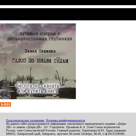
Пользовательское соглашение
,
Политика конфиденциальности
На данном сайте распространяется информация электронного периодического издания «Дебри-
ДВ» со знаком «Дебри-ДВ». 16+ Учредитель: Пронякин К.А. (член Союза журналистов
России, член Союза писателей России). Главный редактор: Харитонова И.Ю. Адрес редакции:
680032, Хабаровский край, Хабаровск, проспект 60-летия Октября, 88-46, т./ф.84212296081.