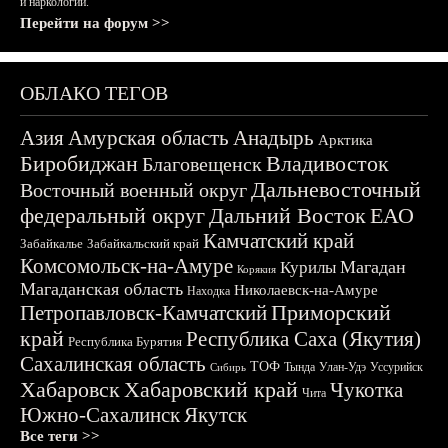
и наркологии.
Перейти на форум >>
ОБЛАКО ТЕГОВ
Азия
Амурская область
Анадырь
Арктика
Биробиджан
Владивосток
Благовещенск
Дальневосточный
Восточный военный округ
федеральный округ
Дальний Восток
ЕАО
Камчатский край
Забайкалье
Забайкальский край
Комсомольск-на-Амуре
Магадан
Курилы
Корякия
Магаданская область
Николаевск-на-Амуре
Находка
Приморский
Петропавловск-Камчатский
край
Республика Саха (Якутия)
Республика Бурятия
Сахалинская область
ТОФ
Тында
Улан-Удэ
Уссурийск
Сибирь
Хабаровск
Хабаровский край
Чукотка
Чита
Южно-Сахалинск
Якутск
Все теги >>