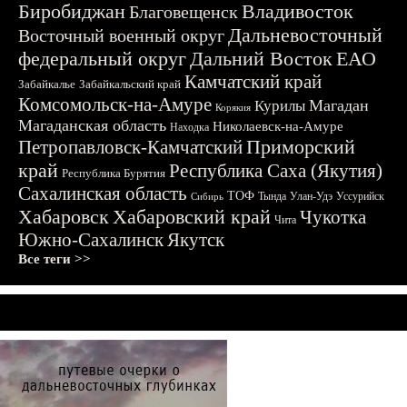
Биробиджан
Владивосток
Благовещенск
Дальневосточный
Восточный военный округ
федеральный округ
Дальний Восток
ЕАО
Камчатский край
Забайкалье
Забайкальский край
Комсомольск-на-Амуре
Магадан
Курилы
Корякия
Магаданская область
Николаевск-на-Амуре
Находка
Приморский
Петропавловск-Камчатский
край
Республика Саха (Якутия)
Республика Бурятия
Сахалинская область
ТОФ
Тында
Улан-Удэ
Уссурийск
Сибирь
Хабаровск
Хабаровский край
Чукотка
Чита
Южно-Сахалинск
Якутск
Все теги >>