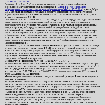
Гражданского кодекса РФ
.
Согласно ч.2. п.3. ст.17 «Ответственность за правонарушения в сфере информации,
информационных технологий и защиты информации»
Закона РФ «Об информации,
информационных технологиях и о защите информации» (ФЗ-149 от 27.07.06 г.)
архив «Дебри-
ДВ», хранящий информацию, гражданско-правовую ответственность за распространение
информации не несет. Сайт и редакция основываются и работают на основании ст.8 «Право на
доступ к информации» ФЗ-149.
Согласно пп.3,4,6 ст.57 Закона РФ «О СМИ», «Редакция, главный редактор, журналист не несут
ответственности за распространение сведений, не соответствующих действительности и
порочащих честь и достоинство граждан и организаций, либо ущемляющих права и законные
интересы граждан, либо представляющих собой злоупотребление свободой массовой
информации и (или) правами журналиста: ...если они являются дословным воспроизведением
сообщений и материалов или их фрагментов, распространенных другим средством массовой
информации (а также сообщения, переданные в пресс-релизах и информация государственных,
общественных организаций и объединений), которое может быть установлено и привлечено к
ответственности за данное нарушение законодательства Российской Федерации о средствах
массовой информации».
Согласно абз.3, п.13 Постановления Пленума Верховного Суда РФ №16 от 15 июня 2010 года
«О практике применения судами Закона РФ «О средствах массовой информации», «по делам,
вытекающим из содержания распространенной информации, распространитель не является
надлежащим ответчиком, поскольку исходя из положений Закона РФ «О средствах массовой
информации» не вправе вмешиваться в деятельность редакции, в ходе которой определяется
содержание сообщений и материалов».
Воспользуйтесь «Правом на ответ» (ст.46 Закона РФ «О СМИ»).
«В соответствии с положением ч.3 ст.196 ГПК РФ, обязанность компенсации морального вреда
подлежит возложению на авторов, а по опубликованию опровержения, в порядке ч.2 ст.152 ГК
РФ - на учредителя и главного редактор», - из апелляционного определения Хабаровского
краевого суда от 22.08.2012 г. (дело №33-5325/2012) председательствующего И.И.Куликовой,
судей С.И.Дорожко, Н.В.Пестовой.
Мнения авторов материалов не всегда совпадают с позицией редакции. Редакция не вступает в
переписку с авторами.
Редакция не несет ответственность за содержание внешних ссылок и комментариев. За них
ответственны, соответственно, исключительно их правообладатели и авторы. Комментарии на
сайте приравнены к выражению мнения. Блоги и форум не входят в электронное периодическое
издание «Дебри-ДВ», ответственность за достоверность и наполняемость несут авторы.
Политические опросы/голосования проводятся согласно ч.2. ст.46 «Опросы общественного
мнения» Федерального закона от 12.06.2002 г. № 67-ФЗ «Об основных гарантиях
избирательных прав и права на участие в референдуме граждан Российской Федерации»;
считать, там где не указано: лицо (лица), заказавшее (заказавших) проведение опроса и
оплатившее (оплативших) указанную публикацию (обнародование) - едино - сайт, без оплаты -
безвозмездно/бесплатно.