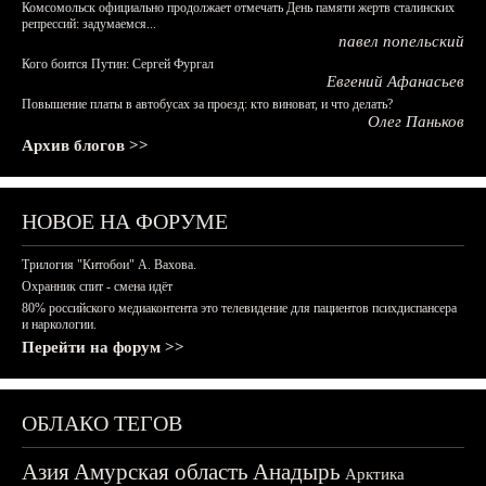
Комсомольск официально продолжает отмечать День памяти жертв сталинских
репрессий: задумаемся...
павел попельский
Кого боится Путин: Сергей Фургал
Евгений Афанасьев
Повышение платы в автобусах за проезд: кто виноват, и что делать?
Олег Паньков
Архив блогов >>
НОВОЕ НА ФОРУМЕ
Трилогия "Китобои" А. Вахова.
Охранник спит - смена идёт
80% российского медиаконтента это телевидение для пациентов психдиспансера
и наркологии.
Перейти на форум >>
ОБЛАКО ТЕГОВ
Азия
Амурская область
Анадырь
Арктика