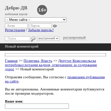
Дебри-ДВ
мобильная версия
Логин
Пароль
Регистрация
/
Забыли пароль?
расширенный
Новый комментарий
Главная
>>
Политика, Власть
>>
Депутат Комсомольска
потребовал ротации кадров, отвечающих за содержание
дорог
>> Новый комментарий
Отправляя сообщение, Вы согласны с
правилами публикации
на сайте
.
Вы не авторизованы. Анонимные комментарии публикуются
после проверки модератором.
Ваше имя: