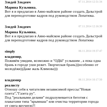
Злодей Злодеич
07.11.2014 12:51:34
Марина Кузьмина
,
Вот я и предлагаю в Аяно-майском районе создать Дальстрой
для переподготовке кадров под руководством Лопатюка.
Злодей Злодеич
07.11.2014 12:16:30
Марина Кузьмина
,
Вот я и предлагаю в Аяно-майском районе создать Дальстрой
для переподготовке кадров под руководством Лопатюка
simply
06.11.2014 19:37:47
владимир
,
Поживём увидим, возможно и "ОДЫ" услышим , а пока одна
брань в городе уши режет. Творческая брань)))особенно от
молодёжи))Даже жаль Климова)))
владимир
06.11.2014 10:17:50
реалисту
Отношу себя к читателям независимой прессы:"Новая
газета","Газета ру".
Под "реальными делами" подразумевается беготня с
плакатами типа "крымнаш" или очистка территории города
от снега вручную?!