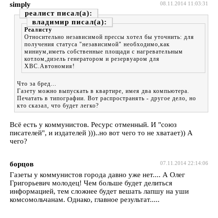
simply
08.11.2014 11:03:31
реалист
владимир
Реалисту
Относительно независимой прессы хотел бы уточнить: для
получения статуса "независимой" необходимо,как
миниум,иметь собственные площади с нагревательным
котлом,дизель генератором и резервуаром для
ХВС.Автономия!
Что за бред...
Газету можно выпускать в квартире, имея два компьютера.
Печатать в типографии. Вот распространять - другое дело, но
кто сказал, что будет легко?
Всё есть у коммунистов. Ресурс отменный. И "союз
писателей", и издателей )))..но вот чего то не хватает)) А
чего?
борцов
07.11.2014 22:14:06
Газеты у коммунистов города давно уже нет.... А Олег
Григорьевич молодец! Чем больше будет делиться
информацией, тем сложнее будет вешать лапшу на уши
комсомольчанам. Однако, главное результат.....