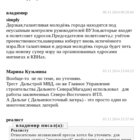
владимир
06.11.2014 09:29:04
simply
Дерзкая,талантливая молодёжь города находится под
неусыпным контролем руководителей ВУЗов,которые входят
в политсовет едросов.Председателем политсовета,с учётом
преемственности,наверняка изберут вновь испечённого
мэра.Вся талантливая и дерзкая молодёжь города будет петь
оды новому супер мэру на организованных едросами
митингах и КВНах.
Марина Кузьмина
05.11.2014 23:04:23
Вообще-то не по теме, но уточняю.
Трест Дальстрой МВД, он же Главное Управление
строительства Дальнего Севера(Магадан) использовал для
работы заключенных Северо-Восточного ИТЛ.
А Дальлаг ( Дальневосточный лагерь) - это просто один из
многочисленных лагерей.
реалист
05.11.2014 22:57:04
владимир
Реалисту
Относительно независимой прессы хотел бы уточнить: для
получения статуса "независимой" необходимо,как миниум,иметь