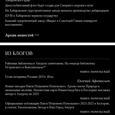
Хабаровского края
Дноуглубительный флот будет создан для Северного морского пути
На Хабаровском судостроительном заводе началось производство дебаркадеров
ЦУМ в Хабаровске вернули государству
Бывший судоремонтный завод «Якорь» в Советской Гавани планируют
восстановить
Архив новостей >>
ИЗ БЛОГОВ
Районная библиотека в Амурске уничтожена. На очереди библиотека
Островского в Комсомольске?!
павел попельский
Голая вечеринка Роснано 2015г. Итог.
Евгений Афанасьев
Новые находки Павла Петровича Попельского: Архив газеты Природа и
аномальные явления, Неизвестная карта НижнеАмурЛага и Последние выставки
автора в Амурске по 2025
павел попельский
Официальные публикации Павла Петровича Попельского 2023-2025 в Болгарии,
в газетах Тихоокеанская Звезда и Наш Город Амурск
павел попельский