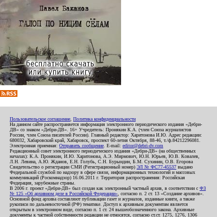
Пользовательское соглашение
,
Политика конфиденциальности
На данном сайте распространяется информация электронного периодического издания «Дебри-
ДВ» со знаком «Дебри-ДВ». 16+ Учредитель: Пронякин К.А. (член Союза журналистов
России, член Союза писателей России). Главный редактор: Харитонова И.Ю. Адрес редакции:
680032, Хабаровский край, Хабаровск, проспект 60-летия Октября, 88-46, т./ф.84212296081.
Электронная приемная:
Отправить сообщение
. E-mail:
editor@debri-dv.com
Редакционный совет электронного периодического издания «Дебри-ДВ» (на общественных
началах): К.А. Пронякин, И.Ю. Харитонова, А.Э. Мирмович, Ю.Н. Юрьев, Ю.В. Ковалев,
Л.Н. Левина, А.Ю. Жданов, Е.Н. Голубь, С.Н. Бурындин, Б.М. Сухинин, О.В. Егорова
Свидетельство о регистрации СМИ (Регистрационный номер)
ЭЛ № ФС77-45537
выдано
Федеральной службой по надзору в сфере связи, информационных технологий и массовых
коммуникаций (Роскомнадзор) 16.06.2011 г. Территория распространения: Российская
Федерация, зарубежные страны.
В 2006 г. проект «Дебри-ДВ» был создан как электронный частный архив, в соответствии с
ФЗ
№ 125 «Об архивном деле в Российской Федерации»
, согласно п. 2 ст. 13 «Создание архивов».
Основной фонд архива составляют публикации газет и журналов, изданные книги, а также
рукописи по дальневосточной (РФ) тематике. Доступ к архивным документам является
открытым в электронном виде, согласно п. 1 ст. 24 вышеобозначенного закона. Архивные
документы к частной собственности редакции не относятся, согласно ст.ст. 1275, 1276, 1306