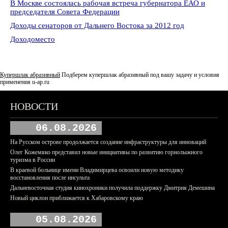
В Москве состоялась рабочая встреча губернатора ЕАО и
председателя Совета Федерации
Доходы сенаторов от Дальнего Востока за 2012 год
Доходоместо
Купершлак абразивный
Подберем купершлак абразивный под вашу задачу и условия
применения
u-ap.ru
НОВОСТИ
06.08.2026
На Русском острове продолжается создание инфраструктуры для инноваций
Олег Кожемяко представил новые инициативы по развитию горнолыжного
туризма в России
В краевой больнице имени Владимирцева освоили новую методику
восстановления после инсульта
Дальневосточная студия кинохроники получила поддержку Дмитрия Демешина
Новый циклон приближается к Хабаровскому краю
05.08.2026