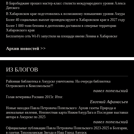
В Биробиджане прошел мастер-класс стилиста международного уровня Алекса
Датского
В Хабаровском крае подготовились к возможному повышению уровня Амура
Более 40 социальных выплат проиндексируют в Хабаровском крае в 2027 году
Более 1 000 тонн бензина и дизтоплива доставили в северные территории
Хабаровского края
Бесплатную сеть Wi-Fi запустили на площади имени Ленина в Хабаровске
Архив новостей >>
ИЗ БЛОГОВ
Районная библиотека в Амурске уничтожена. На очереди библиотека
Островского в Комсомольске?!
павел попельский
Голая вечеринка Роснано 2015г. Итог.
Евгений Афанасьев
Новые находки Павла Петровича Попельского: Архив газеты Природа и
аномальные явления, Неизвестная карта НижнеАмурЛага и Последние выставки
автора в Амурске по 2025
павел попельский
Официальные публикации Павла Петровича Попельского 2023-2025 в Болгарии,
в газетах Тихоокеанская Звезда и Наш Город Амурск