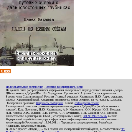
Пользовательское соглашение
,
Политика конфиденциальности
На данном сайте распространяется информация электронного периодического издания «Дебри-
ДВ» со знаком «Дебри-ДВ». 16+ Учредитель: Пронякин К.А. (член Союза журналистов
России, член Союза писателей России). Главный редактор: Харитонова И.Ю. Адрес редакции:
680032, Хабаровский край, Хабаровск, проспект 60-летия Октября, 88-46, т./ф.84212296081.
Электронная приемная:
Отправить сообщение
. E-mail:
editor@debri-dv.com
Редакционный совет электронного периодического издания «Дебри-ДВ» (на общественных
началах): К.А. Пронякин, И.Ю. Харитонова, А.Э. Мирмович, Ю.Н. Юрьев, Ю.В. Ковалев,
Л.Н. Левина, А.Ю. Жданов, Е.Н. Голубь, С.Н. Бурындин, Б.М. Сухинин, О.В. Егорова
Свидетельство о регистрации СМИ (Регистрационный номер)
ЭЛ № ФС77-45537
выдано
Федеральной службой по надзору в сфере связи, информационных технологий и массовых
коммуникаций (Роскомнадзор) 16.06.2011 г. Территория распространения: Российская
Федерация, зарубежные страны.
В 2006 г. проект «Дебри-ДВ» был создан как электронный частный архив, в соответствии с
ФЗ