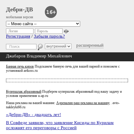
Дебри-ДВ
мобильная версия
Логин
Пароль
Регистрация
/
Забыли пароль?
расширенный
Джабаров Владимир Михайлович
Банная печь киров
Подскажем банную печь для вашей парной и поможем с
установкой
artkoss.ru
Купершлак абразивный
Подберем купершлак абразивный под вашу задачу и
условия применения
u-ap.ru
Наша реклама на вашей машине.
Адреналин раш реклама на машину
.
avto-
nakleyki66.ru
«Дебри-ДВ» - двадцать лет!
В Совфеде заявили, что заявление Кисиды по Курилам
осложнят его переговоры с Россией