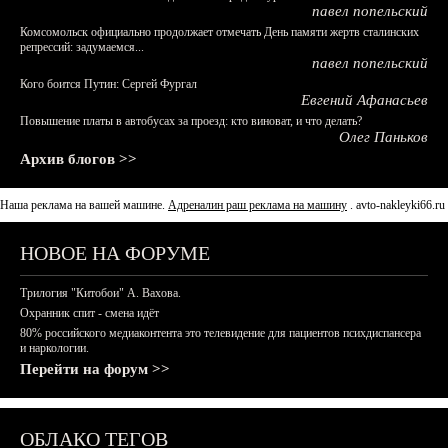
павел попельский
Комсомольск официально продолжает отмечать День памяти жертв сталинских
репрессий: задумаемся...
павел попельский
Кого боится Путин: Сергей Фургал
Евгений Афанасьев
Повышение платы в автобусах за проезд: кто виноват, и что делать?
Олег Паньков
Архив блогов >>
Наша реклама на вашей машине.
Адреналин раш реклама на машину
.
avto-nakleyki66.ru
НОВОЕ НА ФОРУМЕ
Трилогия "Китобои" А. Вахова.
Охранник спит - смена идёт
80% российского медиаконтента это телевидение для пациентов психдиспансера
и наркологии.
Перейти на форум >>
ОБЛАКО ТЕГОВ