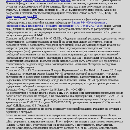
№ 125 «Об архивном деле в Российской Федерации»
, согласно п. 2 ст. 13 «Создание архивов».
Основной фонд архива составляют публикации газет и журналов, изданные книги, а также
рукописи по дальневосточной (РФ) тематике. Доступ к архивным документам является
открытым в электронном виде, согласно п. 1 ст. 24 вышеобозначенного закона. Архивные
документы к частной собственности редакции не относятся, согласно ст.ст. 1275, 1276, 1306
Гражданского кодекса РФ
.
Согласно ч.2. п.3. ст.17 «Ответственность за правонарушения в сфере информации,
информационных технологий и защиты информации»
Закона РФ «Об информации,
информационных технологиях и о защите информации» (ФЗ-149 от 27.07.06 г.)
архив «Дебри-
ДВ», хранящий информацию, гражданско-правовую ответственность за распространение
информации не несет. Сайт и редакция основываются и работают на основании ст.8 «Право на
доступ к информации» ФЗ-149.
Согласно пп.3,4,6 ст.57 Закона РФ «О СМИ», «Редакция, главный редактор, журналист не несут
ответственности за распространение сведений, не соответствующих действительности и
порочащих честь и достоинство граждан и организаций, либо ущемляющих права и законные
интересы граждан, либо представляющих собой злоупотребление свободой массовой
информации и (или) правами журналиста: ...если они являются дословным воспроизведением
сообщений и материалов или их фрагментов, распространенных другим средством массовой
информации (а также сообщения, переданные в пресс-релизах и информация государственных,
общественных организаций и объединений), которое может быть установлено и привлечено к
ответственности за данное нарушение законодательства Российской Федерации о средствах
массовой информации».
Согласно абз.3, п.13 Постановления Пленума Верховного Суда РФ №16 от 15 июня 2010 года
«О практике применения судами Закона РФ «О средствах массовой информации», «по делам,
вытекающим из содержания распространенной информации, распространитель не является
надлежащим ответчиком, поскольку исходя из положений Закона РФ «О средствах массовой
информации» не вправе вмешиваться в деятельность редакции, в ходе которой определяется
содержание сообщений и материалов».
Воспользуйтесь «Правом на ответ» (ст.46 Закона РФ «О СМИ»).
«В соответствии с положением ч.3 ст.196 ГПК РФ, обязанность компенсации морального вреда
подлежит возложению на авторов, а по опубликованию опровержения, в порядке ч.2 ст.152 ГК
РФ - на учредителя и главного редактор», - из апелляционного определения Хабаровского
краевого суда от 22.08.2012 г. (дело №33-5325/2012) председательствующего И.И.Куликовой,
судей С.И.Дорожко, Н.В.Пестовой.
Мнения авторов материалов не всегда совпадают с позицией редакции. Редакция не вступает в
переписку с авторами.
Редакция не несет ответственность за содержание внешних ссылок и комментариев. За них
ответственны, соответственно, исключительно их правообладатели и авторы. Комментарии на
сайте приравнены к выражению мнения. Блоги и форум не входят в электронное периодическое
издание «Дебри-ДВ», ответственность за достоверность и наполняемость несут авторы.
Политические опросы/голосования проводятся согласно ч.2. ст.46 «Опросы общественного