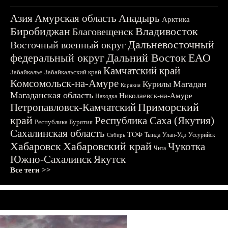
Азия
Амурская область
Анадырь
Арктика
Биробиджан
Владивосток
Благовещенск
Дальневосточный
Восточный военный округ
федеральный округ
Дальний Восток
ЕАО
Камчатский край
Забайкалье
Забайкальский край
Комсомольск-на-Амуре
Магадан
Курилы
Корякия
Магаданская область
Николаевск-на-Амуре
Находка
Приморский
Петропавловск-Камчатский
край
Республика Саха (Якутия)
Республика Бурятия
Сахалинская область
ТОФ
Тында
Улан-Удэ
Уссурийск
Сибирь
Хабаровск
Хабаровский край
Чукотка
Чита
Южно-Сахалинск
Якутск
Все теги >>