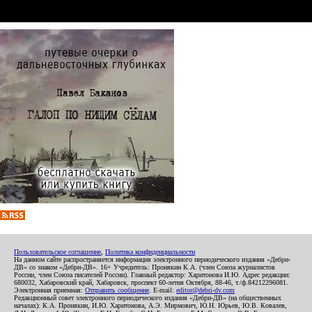
Пользовательское соглашение
,
Политика конфиденциальности
На данном сайте распространяется информация электронного периодического издания «Дебри-
ДВ» со знаком «Дебри-ДВ». 16+ Учредитель: Пронякин К.А. (член Союза журналистов
России, член Союза писателей России). Главный редактор: Харитонова И.Ю. Адрес редакции:
680032, Хабаровский край, Хабаровск, проспект 60-летия Октября, 88-46, т./ф.84212296081.
Электронная приемная:
Отправить сообщение
. E-mail:
editor@debri-dv.com
Редакционный совет электронного периодического издания «Дебри-ДВ» (на общественных
началах): К.А. Пронякин, И.Ю. Харитонова, А.Э. Мирмович, Ю.Н. Юрьев, Ю.В. Ковалев,