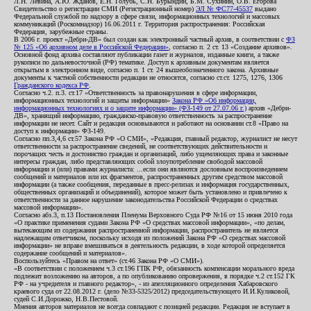
Л.Н. Левина, А.Ю. Жданов, Е.Н. Голубь, С.Н. Бурындин, Б.М. Сухинин, О.В. Егорова
Свидетельство о регистрации СМИ (Регистрационный номер)
ЭЛ № ФС77-45537
выдано
Федеральной службой по надзору в сфере связи, информационных технологий и массовых
коммуникаций (Роскомнадзор) 16.06.2011 г. Территория распространения: Российская
Федерация, зарубежные страны.
В 2006 г. проект «Дебри-ДВ» был создан как электронный частный архив, в соответствии с
ФЗ
№ 125 «Об архивном деле в Российской Федерации»
, согласно п. 2 ст. 13 «Создание архивов».
Основной фонд архива составляют публикации газет и журналов, изданные книги, а также
рукописи по дальневосточной (РФ) тематике. Доступ к архивным документам является
открытым в электронном виде, согласно п. 1 ст. 24 вышеобозначенного закона. Архивные
документы к частной собственности редакции не относятся, согласно ст.ст. 1275, 1276, 1306
Гражданского кодекса РФ
.
Согласно ч.2. п.3. ст.17 «Ответственность за правонарушения в сфере информации,
информационных технологий и защиты информации»
Закона РФ «Об информации,
информационных технологиях и о защите информации» (ФЗ-149 от 27.07.06 г.)
архив «Дебри-
ДВ», хранящий информацию, гражданско-правовую ответственность за распространение
информации не несет. Сайт и редакция основываются и работают на основании ст.8 «Право на
доступ к информации» ФЗ-149.
Согласно пп.3,4,6 ст.57 Закона РФ «О СМИ», «Редакция, главный редактор, журналист не несут
ответственности за распространение сведений, не соответствующих действительности и
порочащих честь и достоинство граждан и организаций, либо ущемляющих права и законные
интересы граждан, либо представляющих собой злоупотребление свободой массовой
информации и (или) правами журналиста: ...если они являются дословным воспроизведением
сообщений и материалов или их фрагментов, распространенных другим средством массовой
информации (а также сообщения, переданные в пресс-релизах и информация государственных,
общественных организаций и объединений), которое может быть установлено и привлечено к
ответственности за данное нарушение законодательства Российской Федерации о средствах
массовой информации».
Согласно абз.3, п.13 Постановления Пленума Верховного Суда РФ №16 от 15 июня 2010 года
«О практике применения судами Закона РФ «О средствах массовой информации», «по делам,
вытекающим из содержания распространенной информации, распространитель не является
надлежащим ответчиком, поскольку исходя из положений Закона РФ «О средствах массовой
информации» не вправе вмешиваться в деятельность редакции, в ходе которой определяется
содержание сообщений и материалов».
Воспользуйтесь «Правом на ответ» (ст.46 Закона РФ «О СМИ»).
«В соответствии с положением ч.3 ст.196 ГПК РФ, обязанность компенсации морального вреда
подлежит возложению на авторов, а по опубликованию опровержения, в порядке ч.2 ст.152 ГК
РФ - на учредителя и главного редактор», - из апелляционного определения Хабаровского
краевого суда от 22.08.2012 г. (дело №33-5325/2012) председательствующего И.И.Куликовой,
судей С.И.Дорожко, Н.В.Пестовой.
Мнения авторов материалов не всегда совпадают с позицией редакции. Редакция не вступает в