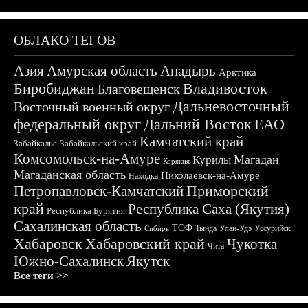
ОБЛАКО ТЕГОВ
Азия
Амурская область
Анадырь
Арктика
Биробиджан
Владивосток
Благовещенск
Дальневосточный
Восточный военный округ
федеральный округ
Дальний Восток
ЕАО
Камчатский край
Забайкалье
Забайкальский край
Комсомольск-на-Амуре
Магадан
Курилы
Корякия
Магаданская область
Николаевск-на-Амуре
Находка
Приморский
Петропавловск-Камчатский
край
Республика Саха (Якутия)
Республика Бурятия
Сахалинская область
ТОФ
Тында
Улан-Удэ
Уссурийск
Сибирь
Хабаровск
Хабаровский край
Чукотка
Чита
Южно-Сахалинск
Якутск
Все теги >>