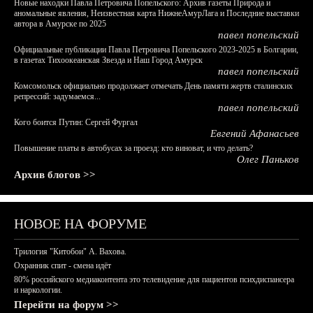
Новые находки Павла Петровича Попельского: Архив газеты Природа и
аномальные явления, Неизвестная карта НижнеАмурЛага и Последние выставки
автора в Амурске по 2025
павел попельский
Официальные публикации Павла Петровича Попельского 2023-2025 в Болгарии,
в газетах Тихоокеанская Звезда и Наш Город Амурск
павел попельский
Комсомольск официально продолжает отмечать День памяти жертв сталинских
репрессий: задумаемся...
павел попельский
Кого боится Путин: Сергей Фургал
Евгений Афанасьев
Повышение платы в автобусах за проезд: кто виноват, и что делать?
Олег Паньков
Архив блогов >>
НОВОЕ НА ФОРУМЕ
Трилогия "Китобои" А. Вахова.
Охранник спит - смена идёт
80% российского медиаконтента это телевидение для пациентов психдиспансера
и наркологии.
Перейти на форум >>