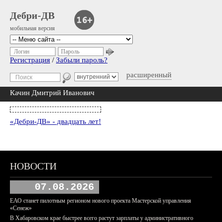
Дебри-ДВ
мобильная версия
Логин
Пароль
Регистрация
/
Забыли пароль?
расширенный
Качин Дмитрий Иванович
«Дебри-ДВ» - двадцать лет!
НОВОСТИ
07.08.2026
ЕАО станет пилотным регионом нового проекта Мастерской управления
«Сенеж»
В Хабаровском крае быстрее всего растут зарплаты у административного