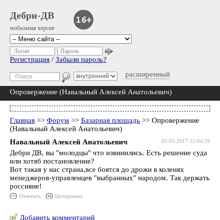
Дебри-ДВ
мобильная версия
Логин
Пароль
Регистрация
/
Забыли пароль?
расширенный
Опровержение (Навальный Алексей Анатольевич)
Главная
>>
Форум
>>
Базарная площадь
>> Опровержение
(Навальный Алексей Анатольевич)
Навальный Алексей Анатольевич
05.05.2017 12:04:29
Дебри ДВ, вы "молодцы" что извинились. Есть решение суда
или хотяб постановление?
Вот такая у нас страна,все боятся до дрожи в коленях
менеджеров-управленцев "выбранных" народом. Так держать
россияне!
Ответить
Цитировать
Добавить комментарий