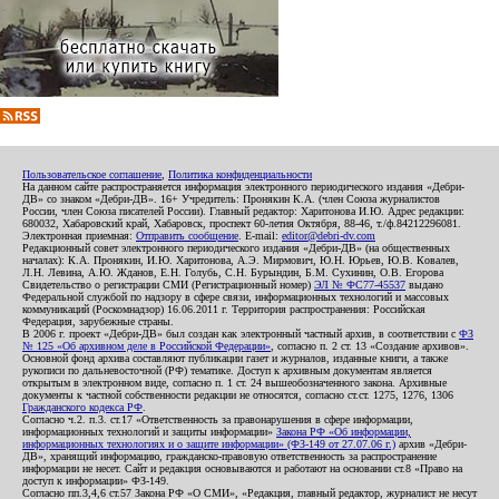
Пользовательское соглашение
,
Политика конфиденциальности
На данном сайте распространяется информация электронного периодического издания «Дебри-
ДВ» со знаком «Дебри-ДВ». 16+ Учредитель: Пронякин К.А. (член Союза журналистов
России, член Союза писателей России). Главный редактор: Харитонова И.Ю. Адрес редакции:
680032, Хабаровский край, Хабаровск, проспект 60-летия Октября, 88-46, т./ф.84212296081.
Электронная приемная:
Отправить сообщение
. E-mail:
editor@debri-dv.com
Редакционный совет электронного периодического издания «Дебри-ДВ» (на общественных
началах): К.А. Пронякин, И.Ю. Харитонова, А.Э. Мирмович, Ю.Н. Юрьев, Ю.В. Ковалев,
Л.Н. Левина, А.Ю. Жданов, Е.Н. Голубь, С.Н. Бурындин, Б.М. Сухинин, О.В. Егорова
Свидетельство о регистрации СМИ (Регистрационный номер)
ЭЛ № ФС77-45537
выдано
Федеральной службой по надзору в сфере связи, информационных технологий и массовых
коммуникаций (Роскомнадзор) 16.06.2011 г. Территория распространения: Российская
Федерация, зарубежные страны.
В 2006 г. проект «Дебри-ДВ» был создан как электронный частный архив, в соответствии с
ФЗ
№ 125 «Об архивном деле в Российской Федерации»
, согласно п. 2 ст. 13 «Создание архивов».
Основной фонд архива составляют публикации газет и журналов, изданные книги, а также
рукописи по дальневосточной (РФ) тематике. Доступ к архивным документам является
открытым в электронном виде, согласно п. 1 ст. 24 вышеобозначенного закона. Архивные
документы к частной собственности редакции не относятся, согласно ст.ст. 1275, 1276, 1306
Гражданского кодекса РФ
.
Согласно ч.2. п.3. ст.17 «Ответственность за правонарушения в сфере информации,
информационных технологий и защиты информации»
Закона РФ «Об информации,
информационных технологиях и о защите информации» (ФЗ-149 от 27.07.06 г.)
архив «Дебри-
ДВ», хранящий информацию, гражданско-правовую ответственность за распространение
информации не несет. Сайт и редакция основываются и работают на основании ст.8 «Право на
доступ к информации» ФЗ-149.
Согласно пп.3,4,6 ст.57 Закона РФ «О СМИ», «Редакция, главный редактор, журналист не несут