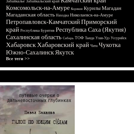
Камчатский край
Забайкалье
Забайкальский край
Комсомольск-на-Амуре
Магадан
Курилы
Корякия
Магаданская область
Николаевск-на-Амуре
Находка
Приморский
Петропавловск-Камчатский
край
Республика Саха (Якутия)
Республика Бурятия
Сахалинская область
ТОФ
Тында
Улан-Удэ
Уссурийск
Сибирь
Хабаровск
Хабаровский край
Чукотка
Чита
Южно-Сахалинск
Якутск
Все теги >>