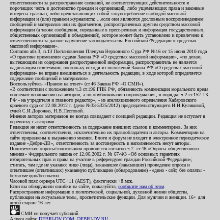
ответственности за распространение сведений, не соответствующих действительности и
порочащих честь и достоинство граждан и организаций, либо ущемляющих права и законные
интересы граждан, либо представляющих собой злоупотребление свободой массовой
информации и (или) правами журналиста: ...если они являются дословным воспроизведением
сообщений и материалов или их фрагментов, распространенных другим средством массовой
информации (а также сообщения, переданные в пресс-релизах и информация государственных,
общественных организаций и объединений), которое может быть установлено и привлечено к
ответственности за данное нарушение законодательства Российской Федерации о средствах
массовой информации».
Согласно абз.3, п.13 Постановления Пленума Верховного Суда РФ №16 от 15 июня 2010 года
«О практике применения судами Закона РФ «О средствах массовой информации», «по делам,
вытекающим из содержания распространенной информации, распространитель не является
надлежащим ответчиком, поскольку исходя из положений Закона РФ «О средствах массовой
информации» не вправе вмешиваться в деятельность редакции, в ходе которой определяется
содержание сообщений и материалов».
Воспользуйтесь «Правом на ответ» (ст.46 Закона РФ «О СМИ»).
«В соответствии с положением ч.3 ст.196 ГПК РФ, обязанность компенсации морального вреда
подлежит возложению на авторов, а по опубликованию опровержения, в порядке ч.2 ст.152 ГК
РФ - на учредителя и главного редактор», - из апелляционного определения Хабаровского
краевого суда от 22.08.2012 г. (дело №33-5325/2012) председательствующего И.И.Куликовой,
судей С.И.Дорожко, Н.В.Пестовой.
Мнения авторов материалов не всегда совпадают с позицией редакции. Редакция не вступает в
переписку с авторами.
Редакция не несет ответственность за содержание внешних ссылок и комментариев. За них
ответственны, соответственно, исключительно их правообладатели и авторы. Комментарии на
сайте приравнены к выражению мнения. Блоги и форум не входят в электронное периодическое
издание «Дебри-ДВ», ответственность за достоверность и наполняемость несут авторы.
Политические опросы/голосования проводятся согласно ч.2. ст.46 «Опросы общественного
мнения» Федерального закона от 12.06.2002 г. № 67-ФЗ «Об основных гарантиях
избирательных прав и права на участие в референдуме граждан Российской Федерации»;
считать, там где не указано: лицо (лица), заказавшее (заказавших) проведение опроса и
оплатившее (оплативших) указанную публикацию (обнародование) - едино - сайт, без оплаты -
безвозмездно/бесплатно.
Часовой пояс сервера UTC+11 (AEST), фактически +8 мск.
Если вы обнаружили ошибки на сайте, пожалуйста,
сообщите нам об этом
.
Распространение информации о политической, социальной, духовной жизни общества,
публикации на актуальные темы, просветительские функции. Для мужчин и женщин. 16+ для
детей старше 16 лет.
СМИ не получает субсидий.
Адреса сайта:
DEBRI-DV.COM
,
DEBRI-DV.RU
.