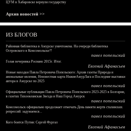
ЦУМ в Хабаровске вернули государству
Архив новостей >>
ИЗ БЛОГОВ
Районная библиотека в Амурске уничтожена. На очереди библиотека
Островского в Комсомольске?!
павел попельский
Голая вечеринка Роснано 2015г. Итог.
Евгений Афанасьев
Новые находки Павла Петровича Попельского: Архив газеты Природа и
аномальные явления, Неизвестная карта НижнеАмурЛага и Последние выставки
автора в Амурске по 2025
павел попельский
Официальные публикации Павла Петровича Попельского 2023-2025 в Болгарии,
в газетах Тихоокеанская Звезда и Наш Город Амурск
павел попельский
Комсомольск официально продолжает отмечать День памяти жертв сталинских
репрессий: задумаемся...
павел попельский
Кого боится Путин: Сергей Фургал
Евгений Афанасьев