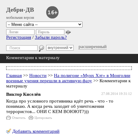
Дебри-ДВ
мобильная версия
Логин
Пароль
Регистрация
/
Забыли пароль?
расширенный
Комментарии к материалу
Главная
>>
Новости
>>
На полигоне «Мунх Хэт» в Монголии
военные учения перешли в активную фазу
>> Комментарии к
материалу
Виктор Киселёв
27.08.2014 19:31:12
Когда про условного противника идёт речь - что - то
понимаю. А когда речь заходит об уничтожении
террористов... ОНИ С КЕМ ВОЮЮТ?)))
Ответить
Цитировать
Добавить комментарий