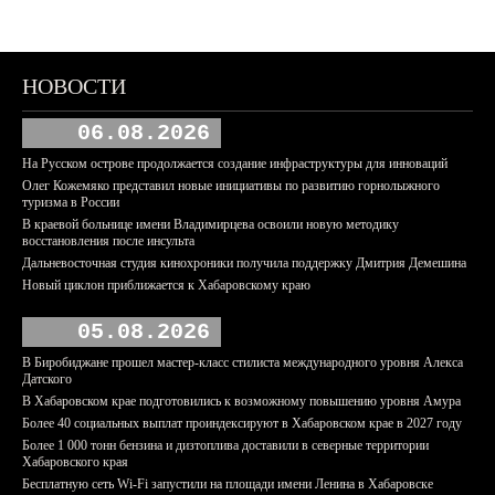
НОВОСТИ
06.08.2026
На Русском острове продолжается создание инфраструктуры для инноваций
Олег Кожемяко представил новые инициативы по развитию горнолыжного
туризма в России
В краевой больнице имени Владимирцева освоили новую методику
восстановления после инсульта
Дальневосточная студия кинохроники получила поддержку Дмитрия Демешина
Новый циклон приближается к Хабаровскому краю
05.08.2026
В Биробиджане прошел мастер-класс стилиста международного уровня Алекса
Датского
В Хабаровском крае подготовились к возможному повышению уровня Амура
Более 40 социальных выплат проиндексируют в Хабаровском крае в 2027 году
Более 1 000 тонн бензина и дизтоплива доставили в северные территории
Хабаровского края
Бесплатную сеть Wi-Fi запустили на площади имени Ленина в Хабаровске