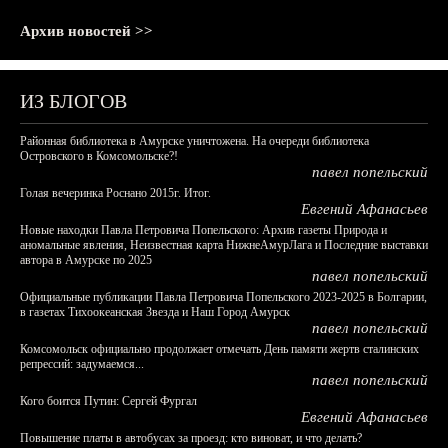
Архив новостей >>
ИЗ БЛОГОВ
Районная библиотека в Амурске уничтожена. На очереди библиотека
Островского в Комсомольске?!
павел попельский
Голая вечеринка Роснано 2015г. Итог.
Евгений Афанасьев
Новые находки Павла Петровича Попельского: Архив газеты Природа и
аномальные явления, Неизвестная карта НижнеАмурЛага и Последние выставки
автора в Амурске по 2025
павел попельский
Официальные публикации Павла Петровича Попельского 2023-2025 в Болгарии,
в газетах Тихоокеанская Звезда и Наш Город Амурск
павел попельский
Комсомольск официально продолжает отмечать День памяти жертв сталинских
репрессий: задумаемся...
павел попельский
Кого боится Путин: Сергей Фургал
Евгений Афанасьев
Повышение платы в автобусах за проезд: кто виноват, и что делать?