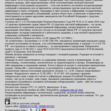
интересы граждан, либо представляющих собой злоупотребление свободой массовой
информации и (или) правами журналиста: ...если они являются дословным воспроизведением
сообщений и материалов или их фрагментов, распространенных другим средством массовой
информации (а также сообщения, переданные в пресс-релизах и информация государственных,
общественных организаций и объединений), которое может быть установлено и привлечено к
ответственности за данное нарушение законодательства Российской Федерации о средствах
массовой информации».
Согласно абз.3, п.13 Постановления Пленума Верховного Суда РФ №16 от 15 июня 2010 года
«О практике применения судами Закона РФ «О средствах массовой информации», «по делам,
вытекающим из содержания распространенной информации, распространитель не является
надлежащим ответчиком, поскольку исходя из положений Закона РФ «О средствах массовой
информации» не вправе вмешиваться в деятельность редакции, в ходе которой определяется
содержание сообщений и материалов».
Воспользуйтесь «Правом на ответ» (ст.46 Закона РФ «О СМИ»).
«В соответствии с положением ч.3 ст.196 ГПК РФ, обязанность компенсации морального вреда
подлежит возложению на авторов, а по опубликованию опровержения, в порядке ч.2 ст.152 ГК
РФ - на учредителя и главного редактор», - из апелляционного определения Хабаровского
краевого суда от 22.08.2012 г. (дело №33-5325/2012) председательствующего И.И.Куликовой,
судей С.И.Дорожко, Н.В.Пестовой.
Мнения авторов материалов не всегда совпадают с позицией редакции. Редакция не вступает в
переписку с авторами.
Редакция не несет ответственность за содержание внешних ссылок и комментариев. За них
ответственны, соответственно, исключительно их правообладатели и авторы. Комментарии на
сайте приравнены к выражению мнения. Блоги и форум не входят в электронное периодическое
издание «Дебри-ДВ», ответственность за достоверность и наполняемость несут авторы.
Политические опросы/голосования проводятся согласно ч.2. ст.46 «Опросы общественного
мнения» Федерального закона от 12.06.2002 г. № 67-ФЗ «Об основных гарантиях
избирательных прав и права на участие в референдуме граждан Российской Федерации»;
считать, там где не указано: лицо (лица), заказавшее (заказавших) проведение опроса и
оплатившее (оплативших) указанную публикацию (обнародование) - едино - сайт, без оплаты -
безвозмездно/бесплатно.
Часовой пояс сервера UTC+11 (AEST), фактически +8 мск.
Если вы обнаружили ошибки на сайте, пожалуйста,
сообщите нам об этом
.
Распространение информации о политической, социальной, духовной жизни общества,
публикации на актуальные темы, просветительские функции. Для мужчин и женщин. 16+ для
детей старше 16 лет.
СМИ не получает субсидий.
Адреса сайта:
DEBRI-DV.COM
,
DEBRI-DV.RU
.
В социальных сетях: