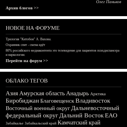
Олег Паньков
Архив блогов >>
НОВОЕ НА ФОРУМЕ
Трилогия "Китобои" А. Вахова.
Охранник спит - смена идёт
80% российского медиаконтента это телевидение для пациентов психдиспансера
и наркологии.
Перейти на форум >>
ОБЛАКО ТЕГОВ
Азия
Амурская область
Анадырь
Арктика
Биробиджан
Владивосток
Благовещенск
Дальневосточный
Восточный военный округ
федеральный округ
Дальний Восток
ЕАО
Камчатский край
Забайкалье
Забайкальский край