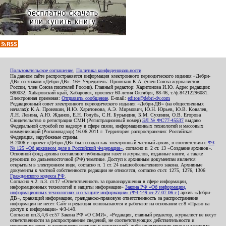
Пользовательское соглашение
,
Политика конфиденциальности
На данном сайте распространяется информация электронного периодического издания «Дебри-
ДВ» со знаком «Дебри-ДВ». 16+ Учредитель: Пронякин К.А. (член Союза журналистов
России, член Союза писателей России). Главный редактор: Харитонова И.Ю. Адрес редакции:
680032, Хабаровский край, Хабаровск, проспект 60-летия Октября, 88-46, т./ф.84212296081.
Электронная приемная:
Отправить сообщение
. E-mail:
editor@debri-dv.com
Редакционный совет электронного периодического издания «Дебри-ДВ» (на общественных
началах): К.А. Пронякин, И.Ю. Харитонова, А.Э. Мирмович, Ю.Н. Юрьев, Ю.В. Ковалев,
Л.Н. Левина, А.Ю. Жданов, Е.Н. Голубь, С.Н. Бурындин, Б.М. Сухинин, О.В. Егорова
Свидетельство о регистрации СМИ (Регистрационный номер)
ЭЛ № ФС77-45537
выдано
Федеральной службой по надзору в сфере связи, информационных технологий и массовых
коммуникаций (Роскомнадзор) 16.06.2011 г. Территория распространения: Российская
Федерация, зарубежные страны.
В 2006 г. проект «Дебри-ДВ» был создан как электронный частный архив, в соответствии с
ФЗ
№ 125 «Об архивном деле в Российской Федерации»
, согласно п. 2 ст. 13 «Создание архивов».
Основной фонд архива составляют публикации газет и журналов, изданные книги, а также
рукописи по дальневосточной (РФ) тематике. Доступ к архивным документам является
открытым в электронном виде, согласно п. 1 ст. 24 вышеобозначенного закона. Архивные
документы к частной собственности редакции не относятся, согласно ст.ст. 1275, 1276, 1306
Гражданского кодекса РФ
.
Согласно ч.2. п.3. ст.17 «Ответственность за правонарушения в сфере информации,
информационных технологий и защиты информации»
Закона РФ «Об информации,
информационных технологиях и о защите информации» (ФЗ-149 от 27.07.06 г.)
архив «Дебри-
ДВ», хранящий информацию, гражданско-правовую ответственность за распространение
информации не несет. Сайт и редакция основываются и работают на основании ст.8 «Право на
доступ к информации» ФЗ-149.
Согласно пп.3,4,6 ст.57 Закона РФ «О СМИ», «Редакция, главный редактор, журналист не несут
ответственности за распространение сведений, не соответствующих действительности и
порочащих честь и достоинство граждан и организаций, либо ущемляющих права и законные