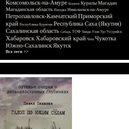
Комсомольск-на-Амуре
Магадан
Курилы
Корякия
Магаданская область
Николаевск-на-Амуре
Находка
Приморский
Петропавловск-Камчатский
край
Республика Саха (Якутия)
Республика Бурятия
Сахалинская область
ТОФ
Тында
Улан-Удэ
Уссурийск
Сибирь
Хабаровск
Хабаровский край
Чукотка
Чита
Южно-Сахалинск
Якутск
Все теги >>