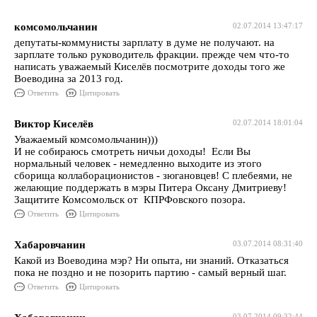
комсомольчанин
02.07.2014 13:47:17
депутаты-коммунисты зарплату в думе не получают. на
зарплате только руководитель фракции. прежде чем что-то
написать уважаемый Киселёв посмотрите доходы того же
Воеводина за 2013 год.
Ответить
Цитировать
Виктор Киселёв
02.07.2014 18:01:04
Уважаемый комсомольчанин)))
И не собираюсь смотреть ничьи доходы! Если Вы
нормальный человек - немедленно выходите из этого
сборища коллаборационистов - зюгановцев! С плебеями, не
желающие поддержать в мэры Питера Оксану Дмитриеву!
Защитите Комсомольск от КПРФовского позора.
Ответить
Цитировать
Хабаровчанин
03.07.2014 08:31:40
Какой из Воеводина мэр? Ни опыта, ни знаний. Отказаться
пока не поздно и не позорить партию - самый верный шаг.
Ответить
Цитировать
03.07.2014 09:32:44