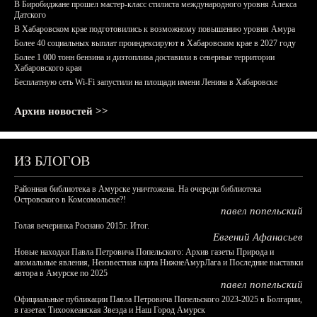
В Биробиджане прошел мастер-класс стилиста международного уровня Алекса
Датского
В Хабаровском крае подготовились к возможному повышению уровня Амура
Более 40 социальных выплат проиндексируют в Хабаровском крае в 2027 году
Более 1 000 тонн бензина и дизтоплива доставили в северные территории
Хабаровского края
Бесплатную сеть Wi-Fi запустили на площади имени Ленина в Хабаровске
Архив новостей >>
ИЗ БЛОГОВ
Районная библиотека в Амурске уничтожена. На очереди библиотека
Островского в Комсомольске?!
павел попельский
Голая вечеринка Роснано 2015г. Итог.
Евгений Афанасьев
Новые находки Павла Петровича Попельского: Архив газеты Природа и
аномальные явления, Неизвестная карта НижнеАмурЛага и Последние выставки
автора в Амурске по 2025
павел попельский
Официальные публикации Павла Петровича Попельского 2023-2025 в Болгарии,
в газетах Тихоокеанская Звезда и Наш Город Амурск