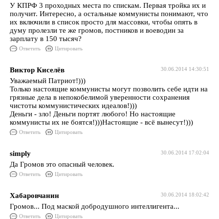
У КПРФ 3 проходных места по спискам. Первая тройка их и
получит. Интересно, а остальные коммунисты понимают, что
их включили в список просто для массовки, чтобы опять в
думу пролезли те же громов, постников и воеводин за
зарплату в 150 тысяч?
Ответить
Цитировать
Виктор Киселёв
30.06.2014 14:30:51
Уважаемый Патриот!)))
Только настоящие коммунисты могут позволить себе идти на
грязные дела в непокобелимой уверенности сохранения
чистоты коммунистических идеалов!)))
Деньги - зло! Деньги портят любого! Но настоящие
коммунисты их не боятся!)))Настоящие - всё вынесут!)))
Ответить
Цитировать
simply
30.06.2014 17:02:04
Да Громов это опасный человек.
Ответить
Цитировать
Хабаровчанин
30.06.2014 18:02:42
Громов... Под маской добродушного интеллигента...
Ответить
Цитировать