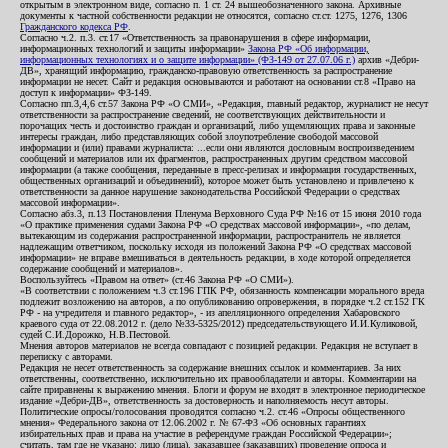
открытым в электронном виде, согласно п. 1 ст. 24 вышеобозначенного закона. Архивные
документы к частной собственности редакции не относятся, согласно ст.ст. 1275, 1276, 1306
Гражданского кодекса РФ
.
Согласно ч.2. п.3. ст.17 «Ответственность за правонарушения в сфере информации,
информационных технологий и защиты информации»
Закона РФ «Об информации,
информационных технологиях и о защите информации» (ФЗ-149 от 27.07.06 г.)
архив «Дебри-
ДВ», хранящий информацию, гражданско-правовую ответственность за распространение
информации не несет. Сайт и редакция основываются и работают на основании ст.8 «Право на
доступ к информации» ФЗ-149.
Согласно пп.3,4,6 ст.57 Закона РФ «О СМИ», «Редакция, главный редактор, журналист не несут
ответственности за распространение сведений, не соответствующих действительности и
порочащих честь и достоинство граждан и организаций, либо ущемляющих права и законные
интересы граждан, либо представляющих собой злоупотребление свободой массовой
информации и (или) правами журналиста: ...если они являются дословным воспроизведением
сообщений и материалов или их фрагментов, распространенных другим средством массовой
информации (а также сообщения, переданные в пресс-релизах и информация государственных,
общественных организаций и объединений), которое может быть установлено и привлечено к
ответственности за данное нарушение законодательства Российской Федерации о средствах
массовой информации».
Согласно абз.3, п.13 Постановления Пленума Верховного Суда РФ №16 от 15 июня 2010 года
«О практике применения судами Закона РФ «О средствах массовой информации», «по делам,
вытекающим из содержания распространенной информации, распространитель не является
надлежащим ответчиком, поскольку исходя из положений Закона РФ «О средствах массовой
информации» не вправе вмешиваться в деятельность редакции, в ходе которой определяется
содержание сообщений и материалов».
Воспользуйтесь «Правом на ответ» (ст.46 Закона РФ «О СМИ»).
«В соответствии с положением ч.3 ст.196 ГПК РФ, обязанность компенсации морального вреда
подлежит возложению на авторов, а по опубликованию опровержения, в порядке ч.2 ст.152 ГК
РФ - на учредителя и главного редактор», - из апелляционного определения Хабаровского
краевого суда от 22.08.2012 г. (дело №33-5325/2012) председательствующего И.И.Куликовой,
судей С.И.Дорожко, Н.В.Пестовой.
Мнения авторов материалов не всегда совпадают с позицией редакции. Редакция не вступает в
переписку с авторами.
Редакция не несет ответственность за содержание внешних ссылок и комментариев. За них
ответственны, соответственно, исключительно их правообладатели и авторы. Комментарии на
сайте приравнены к выражению мнения. Блоги и форум не входят в электронное периодическое
издание «Дебри-ДВ», ответственность за достоверность и наполняемость несут авторы.
Политические опросы/голосования проводятся согласно ч.2. ст.46 «Опросы общественного
мнения» Федерального закона от 12.06.2002 г. № 67-ФЗ «Об основных гарантиях
избирательных прав и права на участие в референдуме граждан Российской Федерации»;
считать, там где не указано: лицо (лица), заказавшее (заказавших) проведение опроса и