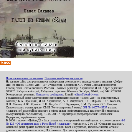
Пользовательское соглашение
,
Политика конфиденциальности
На данном сайте распространяется информация электронного периодического издания «Дебри-
ДВ» со знаком «Дебри-ДВ». 16+ Учредитель: Пронякин К.А. (член Союза журналистов
России, член Союза писателей России). Главный редактор: Харитонова И.Ю. Адрес редакции:
680032, Хабаровский край, Хабаровск, проспект 60-летия Октября, 88-46, т./ф.84212296081.
Электронная приемная:
Отправить сообщение
. E-mail:
editor@debri-dv.com
Редакционный совет электронного периодического издания «Дебри-ДВ» (на общественных
началах): К.А. Пронякин, И.Ю. Харитонова, А.Э. Мирмович, Ю.Н. Юрьев, Ю.В. Ковалев,
Л.Н. Левина, А.Ю. Жданов, Е.Н. Голубь, С.Н. Бурындин, Б.М. Сухинин, О.В. Егорова
Свидетельство о регистрации СМИ (Регистрационный номер)
ЭЛ № ФС77-45537
выдано
Федеральной службой по надзору в сфере связи, информационных технологий и массовых
коммуникаций (Роскомнадзор) 16.06.2011 г. Территория распространения: Российская
Федерация, зарубежные страны.
В 2006 г. проект «Дебри-ДВ» был создан как электронный частный архив, в соответствии с
ФЗ
№ 125 «Об архивном деле в Российской Федерации»
, согласно п. 2 ст. 13 «Создание архивов».
Основной фонд архива составляют публикации газет и журналов, изданные книги, а также
рукописи по дальневосточной (РФ) тематике. Доступ к архивным документам является