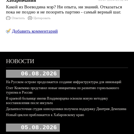
Хабаровчанин
Какой из Воеводина мэр? Ни опыта, ни знаний. Отказаться
пока не поздно и не позорить партию - самый верный шаг.
Ответить
Цитировать
Добавить комментарий
НОВОСТИ
06.08.2026
На Русском острове продолжается создание инфраструктуры для инноваций
Олег Кожемяко представил новые инициативы по развитию горнолыжного
туризма в России
В краевой больнице имени Владимирцева освоили новую методику
восстановления после инсульта
Дальневосточная студия кинохроники получила поддержку Дмитрия Демешина
Новый циклон приближается к Хабаровскому краю
05.08.2026