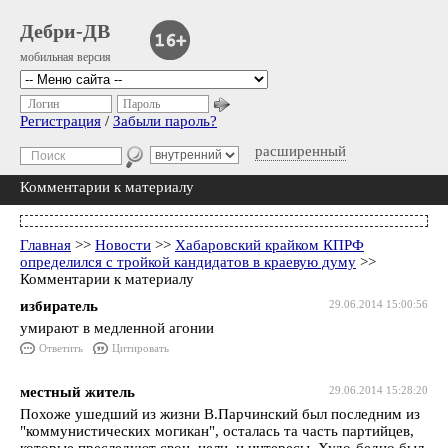
Дебри-ДВ
мобильная версия
Логин
Пароль
Регистрация
/
Забыли пароль?
расширенный
Комментарии к материалу
Главная
>>
Новости
>>
Хабаровский крайком КПРФ
определился с тройкой кандидатов в краевую думу
>>
Комментарии к материалу
избиратель
29.06.2014 15:00:56
умирают в медленной агонии
Ответить
Цитировать
местный житель
29.06.2014 15:28:20
Похоже ушедший из жизни В.Парчинский был последним из
"коммунистических могикан", осталась та часть партийцев,