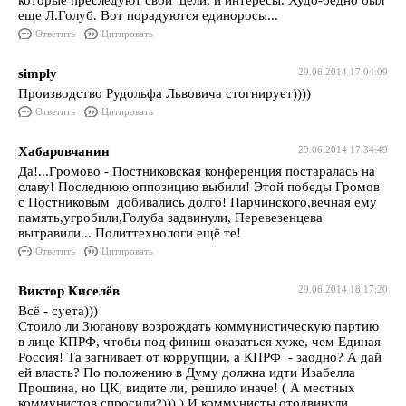
которые преследуют свои цели, и интересы. Худо-бедно был
еще Л.Голуб. Вот порадуются единоросы...
Ответить
Цитировать
simply
29.06.2014 17:04:09
Производство Рудольфа Львовича стогнирует))))
Ответить
Цитировать
Хабаровчанин
29.06.2014 17:34:49
Да!...Громово - Постниковская конференция постаралась на
славу! Последнюю оппозицию выбили! Этой победы Громов
с Постниковым добивались долго! Парчинского,вечная ему
память,угробили,Голуба задвинули, Перевезенцева
вытравили... Политтехнологи ещё те!
Ответить
Цитировать
Виктор Киселёв
29.06.2014 18:17:20
Всё - суета)))
Стоило ли Зюганову возрождать коммунистическую партию
в лице КПРФ, чтобы под финиш оказаться хуже, чем Единая
Россия! Та загнивает от коррупции, а КПРФ - заодно? А дай
ей власть? По положению в Думу должна идти Изабелла
Прошина, но ЦК, видите ли, решило иначе! ( А местных
коммунистов спросили?))) ) И коммунисты отодвинули