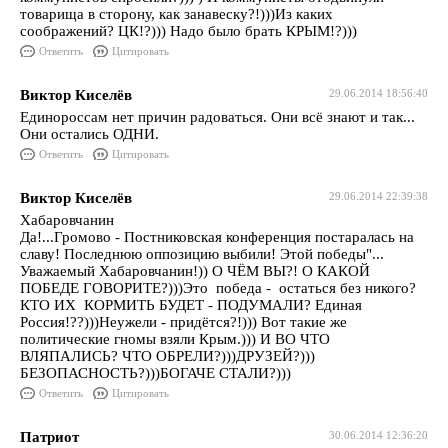
товарища в сторону, как занавеску?!)))Из каких
соображений? ЦК!?))) Надо было брать КРЫМ!?)))
Ответить
Цитировать
Виктор Киселёв
29.06.2014 18:56:40
Единороссам нет причин радоваться. Они всё знают и так...
Они остались ОДНИ.
Ответить
Цитировать
Виктор Киселёв
29.06.2014 22:39:38
Хабаровчанин
Да!...Громово - Постниковская конференция постаралась на
славу! Последнюю оппозицию выбили! Этой победы"...
Уважаемый Хабаровчанин!)) О ЧЁМ ВЫ?! О КАКОЙ
ПОБЕДЕ ГОВОРИТЕ?)))Это победа - остаться без никого?
КТО ИХ КОРМИТЬ БУДЕТ - ПОДУМАЛИ? Единая
Россия!??)))Неужели - придётся?!))) Вот такие же
политические гномы взяли Крым.))) И ВО ЧТО
ВЛЯПАЛИСЬ? ЧТО ОБРЕЛИ?)))ДРУЗЕЙ?)))
БЕЗОПАСНОСТЬ?)))БОГАЧЕ СТАЛИ?)))
Ответить
Цитировать
Патриот
30.06.2014 12:36:20