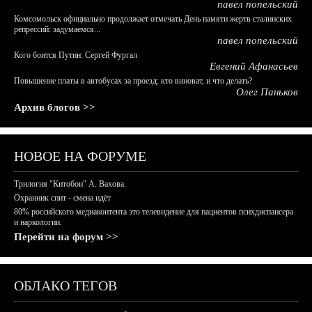
павел попельский
Комсомольск официально продолжает отмечать День памяти жертв сталинских
репрессий: задумаемся...
павел попельский
Кого боится Путин: Сергей Фургал
Евгений Афанасьев
Повышение платы в автобусах за проезд: кто виноват, и что делать?
Олег Паньков
Архив блогов >>
НОВОЕ НА ФОРУМЕ
Трилогия "Китобои" А. Вахова.
Охранник спит - смена идёт
80% российского медиаконтента это телевидение для пациентов психдиспансера
и наркологии.
Перейти на форум >>
ОБЛАКО ТЕГОВ