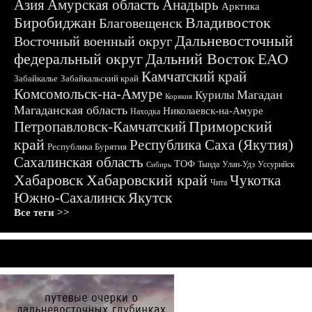
Азия
Амурская область
Анадырь
Арктика
Биробиджан
Владивосток
Благовещенск
Дальневосточный
Восточный военный округ
федеральный округ
Дальний Восток
ЕАО
Камчатский край
Забайкалье
Забайкальский край
Комсомольск-на-Амуре
Магадан
Курилы
Корякия
Магаданская область
Николаевск-на-Амуре
Находка
Приморский
Петропавловск-Камчатский
край
Республика Саха (Якутия)
Республика Бурятия
Сахалинская область
ТОФ
Тында
Улан-Удэ
Уссурийск
Сибирь
Хабаровск
Хабаровский край
Чукотка
Чита
Южно-Сахалинск
Якутск
Все теги >>