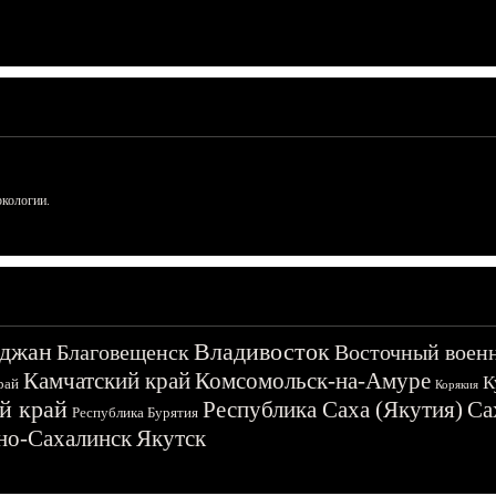
ркологии.
джан
Владивосток
Благовещенск
Восточный воен
Камчатский край
Комсомольск-на-Амуре
К
рай
Корякия
й край
Республика Саха (Якутия)
Са
Республика Бурятия
о-Сахалинск
Якутск