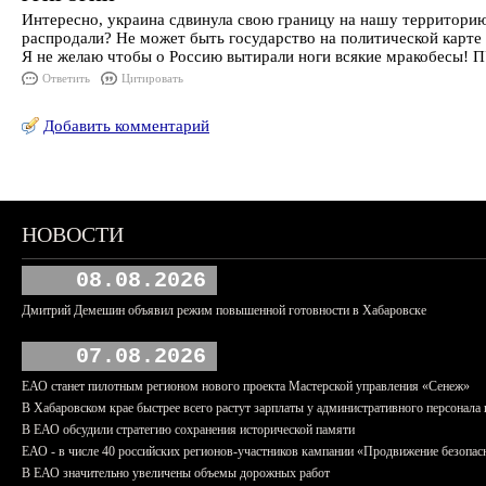
Интересно, украина сдвинула свою границу на нашу территорию
распродали? Не может быть государство на политической карте 
Я не желаю чтобы о Россию вытирали ноги всякие мракоб
Ответить
Цитировать
Добавить комментарий
НОВОСТИ
08.08.2026
Дмитрий Демешин объявил режим повышенной готовности в Хабаровске
07.08.2026
ЕАО станет пилотным регионом нового проекта Мастерской управления «Сенеж»
В Хабаровском крае быстрее всего растут зарплаты у административного персонала 
В ЕАО обсудили стратегию сохранения исторической памяти
ЕАО - в числе 40 российских регионов-участников кампании «Продвижение безопас
В ЕАО значительно увеличены объемы дорожных работ