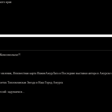
кого края
 Комсомольске?!
 явления, Неизвестная карта НижнеАмурЛага и Последние выставки автора в Амурске 
азетах Тихоокеанская Звезда и Наш Город Амурск
сий: задумаемся...