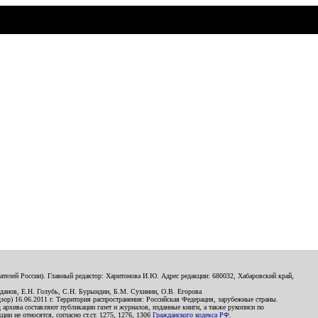
телей России). Главный редактор: Харитонова И.Ю. Адрес редакции: 680032, Хабаровский край,
данов, Е.Н. Голубь, С.Н. Бурындин, Б.М. Сухинин, О.В. Егорова
р) 16.06.2011 г. Территория распространения: Российская Федерация, зарубежные страны.
д архива составляют публикации газет и журналов, изданные книги, а также рукописи по
и не относятся, согласно ст.ст. 1275, 1276, 1306
Гражданского кодекса РФ
.