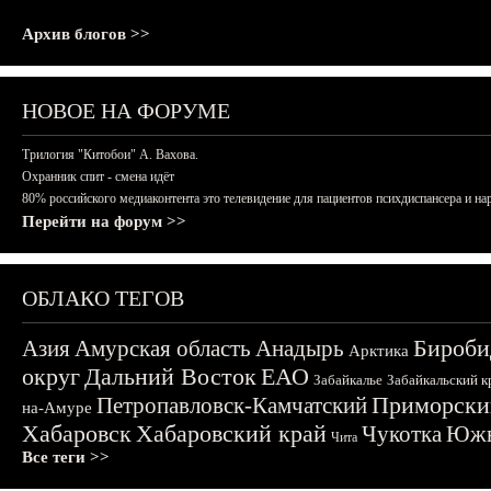
Архив блогов >>
НОВОЕ НА ФОРУМЕ
Трилогия "Китобои" А. Вахова.
Охранник спит - смена идёт
80% российского медиаконтента это телевидение для пациентов психдиспансера и на
Перейти на форум >>
ОБЛАКО ТЕГОВ
Бироби
Азия
Амурская область
Анадырь
Арктика
округ
Дальний Восток
ЕАО
Забайкалье
Забайкальский к
Приморски
Петропавловск-Камчатский
на-Амуре
Хабаровск
Хабаровский край
Чукотка
Южн
Чита
Все теги >>