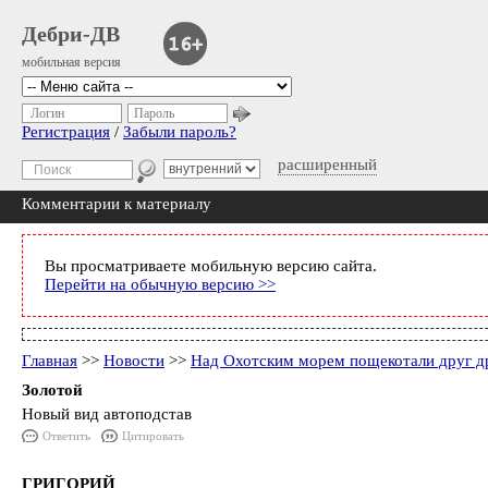
Дебри-ДВ
мобильная версия
Логин
Пароль
Регистрация
/
Забыли пароль?
расширенный
Комментарии к материалу
Вы просматриваете мобильную версию сайта.
Перейти на обычную версию >>
Главная
>>
Новости
>>
Над Охотским морем пощекотали друг др
Золотой
Новый вид автоподстав
Ответить
Цитировать
ГРИГОРИЙ