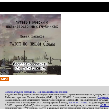
Пользовательское соглашение
,
Политика конфиденциальности
На данном сайте распространяется информация электронного периодического издания «Дебри-ДВ» с
Хабаровск, проспект 60-летия Октября, 88-46, т./ф.84212296081. Электронная приемная:
Отправить
Редакционный совет электронного периодического издания «Дебри-ДВ» (на общественных началах
Свидетельство о регистрации СМИ (Регистрационный номер)
ЭЛ № ФС77-45537
выдано Федеральной
В 2006 г. проект «Дебри-ДВ» был создан как электронный частный архив, в соответствии с
ФЗ № 12
дальневосточной (РФ) тематике. Доступ к архивным документам является открытым в электронном вид