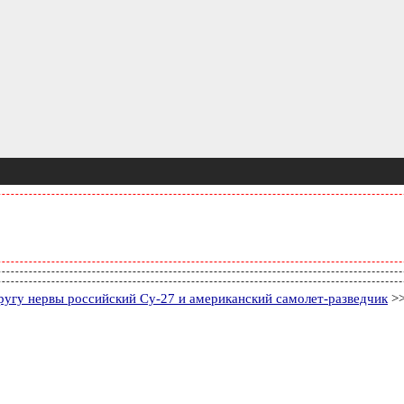
угу нервы российский Су-27 и американский самолет-разведчик
>>