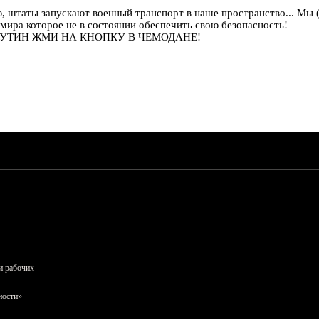
, штаты запускают военный транспорт в наше пространство... Мы 
мира которое не в состоянии обеспечить свою безопасность!
есы! ПУТИН ЖМИ НА КНОПКУ В ЧЕМОДАНЕ!
и рабочих
ности»