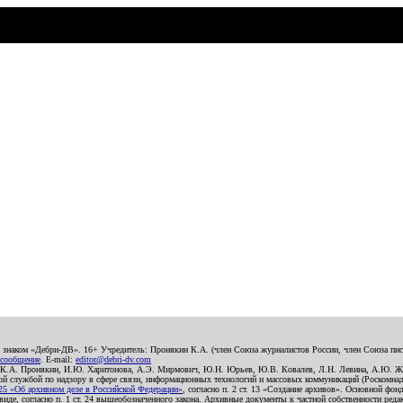
о знаком «Дебри-ДВ». 16+ Учредитель: Пронякин К.А. (член Союза журналистов России, член Союза писа
 сообщение
. E-mail:
editor@debri-dv.com
): К.А. Пронякин, И.Ю. Харитонова, А.Э. Мирмович, Ю.Н. Юрьев, Ю.В. Ковалев, Л.Н. Левина, А.Ю. Ж
 службой по надзору в сфере связи, информационных технологий и массовых коммуникаций (Роскомнадзо
5 «Об архивном деле в Российской Федерации»
, согласно п. 2 ст. 13 «Создание архивов». Основной фон
е, согласно п. 1 ст. 24 вышеобозначенного закона. Архивные документы к частной собственности редакци