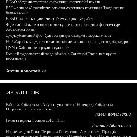
В ЕАО обсудили стратегию сохранения исторической памяти
ЕАО - в числе 40 российских регионов-участников кампании «Продвижение
безопасности»
В ЕАО значительно увеличены объемы дорожных работ
Федеральный эксперт по достоинству оценил спортивную инфраструктуру
Хабаровского края
Дноуглубительный флот будет создан для Северного морского пути
На Хабаровском судостроительном заводе началось производство дебаркадеров
ЦУМ в Хабаровске вернули государству
Бывший судоремонтный завод «Якорь» в Советской Гавани планируют
восстановить
Архив новостей >>
ИЗ БЛОГОВ
Районная библиотека в Амурске уничтожена. На очереди библиотека
Островского в Комсомольске?!
павел попельский
Голая вечеринка Роснано 2015г. Итог.
Евгений Афанасьев
Новые находки Павла Петровича Попельского: Архив газеты Природа и
аномальные явления, Неизвестная карта НижнеАмурЛага и Последние выставки