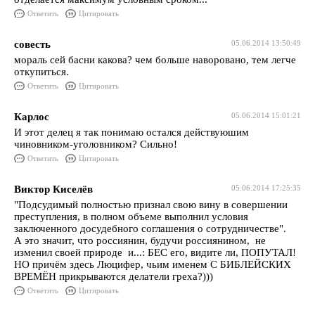
Ответить
Цитировать
совесть
05.06.2014 13:50:49
мораль сей басни какова? чем больше наворовано, тем легче
откупиться.
Ответить
Цитировать
Карлос
05.06.2014 15:01:21
И этот делец я так понимаю остался действуюшим
чиновником-уголовником? Сильно!
Ответить
Цитировать
Виктор Киселёв
05.06.2014 17:25:35
"Подсудимый полностью признал свою вину в совершении
преступления, в полном объеме выполнил условия
заключенного досудебного соглашения о сотрудничестве".
А это значит, что россиянин, будучи россиянином, не
изменил своей природе и...: БЕС его, видите ли, ПОПУТАЛ!
НО причём здесь Люцифер, чьим именем С БИБЛЕЙСКИХ
ВРЕМЁН прикрываются делатели греха?)))
Ответить
Цитировать