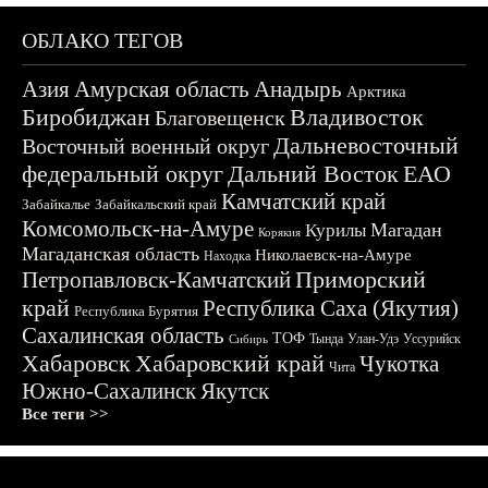
ОБЛАКО ТЕГОВ
Азия
Амурская область
Анадырь
Арктика
Биробиджан
Владивосток
Благовещенск
Дальневосточный
Восточный военный округ
федеральный округ
Дальний Восток
ЕАО
Камчатский край
Забайкалье
Забайкальский край
Комсомольск-на-Амуре
Магадан
Курилы
Корякия
Магаданская область
Николаевск-на-Амуре
Находка
Приморский
Петропавловск-Камчатский
край
Республика Саха (Якутия)
Республика Бурятия
Сахалинская область
ТОФ
Тында
Улан-Удэ
Уссурийск
Сибирь
Хабаровск
Хабаровский край
Чукотка
Чита
Южно-Сахалинск
Якутск
Все теги >>