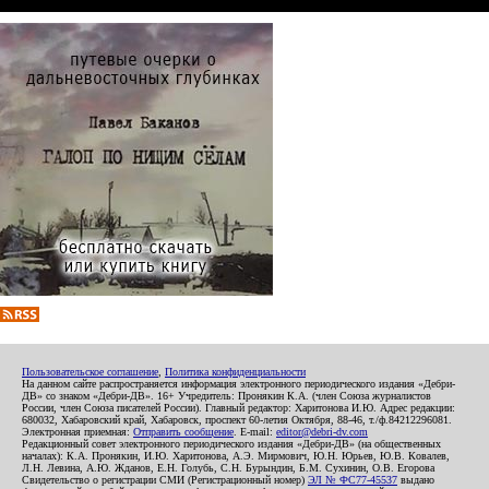
Пользовательское соглашение
,
Политика конфиденциальности
На данном сайте распространяется информация электронного периодического издания «Дебри-
ДВ» со знаком «Дебри-ДВ». 16+ Учредитель: Пронякин К.А. (член Союза журналистов
России, член Союза писателей России). Главный редактор: Харитонова И.Ю. Адрес редакции:
680032, Хабаровский край, Хабаровск, проспект 60-летия Октября, 88-46, т./ф.84212296081.
Электронная приемная:
Отправить сообщение
. E-mail:
editor@debri-dv.com
Редакционный совет электронного периодического издания «Дебри-ДВ» (на общественных
началах): К.А. Пронякин, И.Ю. Харитонова, А.Э. Мирмович, Ю.Н. Юрьев, Ю.В. Ковалев,
Л.Н. Левина, А.Ю. Жданов, Е.Н. Голубь, С.Н. Бурындин, Б.М. Сухинин, О.В. Егорова
Свидетельство о регистрации СМИ (Регистрационный номер)
ЭЛ № ФС77-45537
выдано