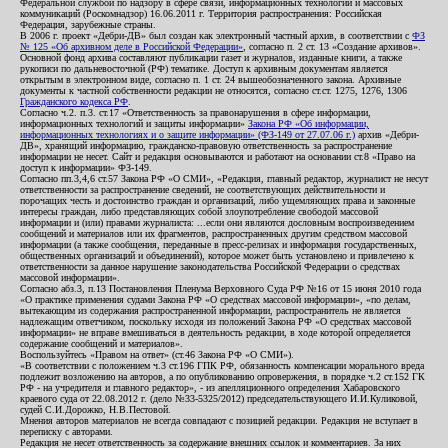
Федеральной службой по надзору в сфере связи, информационных технологий и массовых
коммуникаций (Роскомнадзор) 16.06.2011 г. Территория распространения: Российская
Федерация, зарубежные страны.
В 2006 г. проект «Дебри-ДВ» был создан как электронный частный архив, в соответствии с
ФЗ
№ 125 «Об архивном деле в Российской Федерации»
, согласно п. 2 ст. 13 «Создание архивов».
Основной фонд архива составляют публикации газет и журналов, изданные книги, а также
рукописи по дальневосточной (РФ) тематике. Доступ к архивным документам является
открытым в электронном виде, согласно п. 1 ст. 24 вышеобозначенного закона. Архивные
документы к частной собственности редакции не относятся, согласно ст.ст. 1275, 1276, 1306
Гражданского кодекса РФ
.
Согласно ч.2. п.3. ст.17 «Ответственность за правонарушения в сфере информации,
информационных технологий и защиты информации»
Закона РФ «Об информации,
информационных технологиях и о защите информации» (ФЗ-149 от 27.07.06 г.)
архив «Дебри-
ДВ», хранящий информацию, гражданско-правовую ответственность за распространение
информации не несет. Сайт и редакция основываются и работают на основании ст.8 «Право на
доступ к информации» ФЗ-149.
Согласно пп.3,4,6 ст.57 Закона РФ «О СМИ», «Редакция, главный редактор, журналист не несут
ответственности за распространение сведений, не соответствующих действительности и
порочащих честь и достоинство граждан и организаций, либо ущемляющих права и законные
интересы граждан, либо представляющих собой злоупотребление свободой массовой
информации и (или) правами журналиста: ...если они являются дословным воспроизведением
сообщений и материалов или их фрагментов, распространенных другим средством массовой
информации (а также сообщения, переданные в пресс-релизах и информация государственных,
общественных организаций и объединений), которое может быть установлено и привлечено к
ответственности за данное нарушение законодательства Российской Федерации о средствах
массовой информации».
Согласно абз.3, п.13 Постановления Пленума Верховного Суда РФ №16 от 15 июня 2010 года
«О практике применения судами Закона РФ «О средствах массовой информации», «по делам,
вытекающим из содержания распространенной информации, распространитель не является
надлежащим ответчиком, поскольку исходя из положений Закона РФ «О средствах массовой
информации» не вправе вмешиваться в деятельность редакции, в ходе которой определяется
содержание сообщений и материалов».
Воспользуйтесь «Правом на ответ» (ст.46 Закона РФ «О СМИ»).
«В соответствии с положением ч.3 ст.196 ГПК РФ, обязанность компенсации морального вреда
подлежит возложению на авторов, а по опубликованию опровержения, в порядке ч.2 ст.152 ГК
РФ - на учредителя и главного редактор», - из апелляционного определения Хабаровского
краевого суда от 22.08.2012 г. (дело №33-5325/2012) председательствующего И.И.Куликовой,
судей С.И.Дорожко, Н.В.Пестовой.
Мнения авторов материалов не всегда совпадают с позицией редакции. Редакция не вступает в
переписку с авторами.
Редакция не несет ответственность за содержание внешних ссылок и комментариев. За них