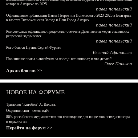
автора в Амурске по 2025
павел попельский
Официальные публикации Павла Петровича Попельского 2023-2025 в Болгарии,
в газетах Тихоокеанская Звезда и Наш Город Амурск
павел попельский
Комсомольск официально продолжает отмечать День памяти жертв сталинских
репрессий: задумаемся...
павел попельский
Кого боится Путин: Сергей Фургал
Евгений Афанасьев
Повышение платы в автобусах за проезд: кто виноват, и что делать?
Олег Паньков
Архив блогов >>
НОВОЕ НА ФОРУМЕ
Трилогия "Китобои" А. Вахова.
Охранник спит - смена идёт
80% российского медиаконтента это телевидение для пациентов психдиспансера
и наркологии.
Перейти на форум >>