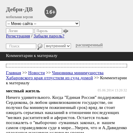
Дебри-ДВ
мобильная версия
Логин
Пароль
Регистрация
/
Забыли пароль?
расширенный
Комментарии к материалу
Главная
>>
Новости
>>
Чиновника минимущества
Хабаровского края отпустили из суда домой
>> Комментарии
к материалу
местный житель
05.06.2014 13:20:32
Ничего удивительного. Когда "Единая Россия" поддерживает
Сердюкова, (в любом цивилизованном государстве, он
получил бы минимум пожизненный срок) вряд ли стоит
ожидать серьезных наказаний в отношении последующих
"мелких расхитителей и аферистов. Остается только
посожалеть о "выборочно -гуманных законах, и нашем
самом справедливом суде в мире...Уверен, что и А.Давиденко
отделается максимум условным сроком...