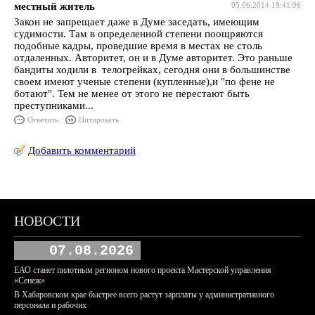
местный житель
05.06.2014 19:41:06
Закон не запрещает даже в Думе заседать, имеющим
судимости. Там в определенной степени поощряются
подобные кадры, проведшие время в местах не столь
отдаленных. Авторитет, он и в Думе авторитет. Это раньше
бандиты ходили в телогрейках, сегодня они в большинстве
своем имеют ученые степени (купленные),и "по фене не
ботают". Тем не менее от этого не перестают быть
преступниками...
Ответить
Цитировать
Добавить комментарий
НОВОСТИ
07.08.2026
ЕАО станет пилотным регионом нового проекта Мастерской управления
«Сенеж»
В Хабаровском крае быстрее всего растут зарплаты у административного
персонала и рабочих