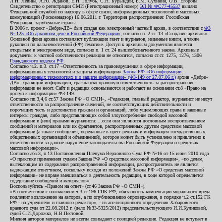
Л.Н. Левина, А.Ю. Жданов, Е.Н. Голубь, С.Н. Бурындин, Б.М. Сухинин, О.В. Егорова
Свидетельство о регистрации СМИ (Регистрационный номер)
ЭЛ № ФС77-45537
выдано
Федеральной службой по надзору в сфере связи, информационных технологий и массовых
коммуникаций (Роскомнадзор) 16.06.2011 г. Территория распространения: Российская
Федерация, зарубежные страны.
В 2006 г. проект «Дебри-ДВ» был создан как электронный частный архив, в соответствии с
ФЗ
№ 125 «Об архивном деле в Российской Федерации»
, согласно п. 2 ст. 13 «Создание архивов».
Основной фонд архива составляют публикации газет и журналов, изданные книги, а также
рукописи по дальневосточной (РФ) тематике. Доступ к архивным документам является
открытым в электронном виде, согласно п. 1 ст. 24 вышеобозначенного закона. Архивные
документы к частной собственности редакции не относятся, согласно ст.ст. 1275, 1276, 1306
Гражданского кодекса РФ
.
Согласно ч.2. п.3. ст.17 «Ответственность за правонарушения в сфере информации,
информационных технологий и защиты информации»
Закона РФ «Об информации,
информационных технологиях и о защите информации» (ФЗ-149 от 27.07.06 г.)
архив «Дебри-
ДВ», хранящий информацию, гражданско-правовую ответственность за распространение
информации не несет. Сайт и редакция основываются и работают на основании ст.8 «Право на
доступ к информации» ФЗ-149.
Согласно пп.3,4,6 ст.57 Закона РФ «О СМИ», «Редакция, главный редактор, журналист не несут
ответственности за распространение сведений, не соответствующих действительности и
порочащих честь и достоинство граждан и организаций, либо ущемляющих права и законные
интересы граждан, либо представляющих собой злоупотребление свободой массовой
информации и (или) правами журналиста: ...если они являются дословным воспроизведением
сообщений и материалов или их фрагментов, распространенных другим средством массовой
информации (а также сообщения, переданные в пресс-релизах и информация государственных,
общественных организаций и объединений), которое может быть установлено и привлечено к
ответственности за данное нарушение законодательства Российской Федерации о средствах
массовой информации».
Согласно абз.3, п.13 Постановления Пленума Верховного Суда РФ №16 от 15 июня 2010 года
«О практике применения судами Закона РФ «О средствах массовой информации», «по делам,
вытекающим из содержания распространенной информации, распространитель не является
надлежащим ответчиком, поскольку исходя из положений Закона РФ «О средствах массовой
информации» не вправе вмешиваться в деятельность редакции, в ходе которой определяется
содержание сообщений и материалов».
Воспользуйтесь «Правом на ответ» (ст.46 Закона РФ «О СМИ»).
«В соответствии с положением ч.3 ст.196 ГПК РФ, обязанность компенсации морального вреда
подлежит возложению на авторов, а по опубликованию опровержения, в порядке ч.2 ст.152 ГК
РФ - на учредителя и главного редактор», - из апелляционного определения Хабаровского
краевого суда от 22.08.2012 г. (дело №33-5325/2012) председательствующего И.И.Куликовой,
судей С.И.Дорожко, Н.В.Пестовой.
Мнения авторов материалов не всегда совпадают с позицией редакции. Редакция не вступает в