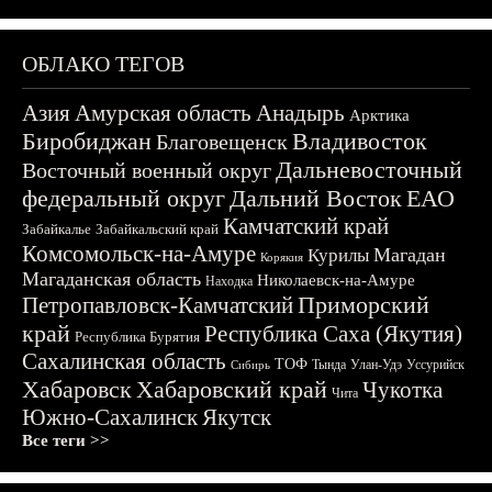
ОБЛАКО ТЕГОВ
Азия
Амурская область
Анадырь
Арктика
Биробиджан
Владивосток
Благовещенск
Дальневосточный
Восточный военный округ
федеральный округ
Дальний Восток
ЕАО
Камчатский край
Забайкалье
Забайкальский край
Комсомольск-на-Амуре
Магадан
Курилы
Корякия
Магаданская область
Николаевск-на-Амуре
Находка
Приморский
Петропавловск-Камчатский
край
Республика Саха (Якутия)
Республика Бурятия
Сахалинская область
ТОФ
Тында
Улан-Удэ
Уссурийск
Сибирь
Хабаровск
Хабаровский край
Чукотка
Чита
Южно-Сахалинск
Якутск
Все теги >>