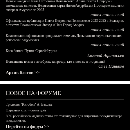
Новые находки Павла Петровича Попельского: Архив газеты Природа и
аномальные явления, Неизвестная карта НижнеАмурЛага и Последние выставки
автора в Амурске по 2025
павел попельский
Официальные публикации Павла Петровича Попельского 2023-2025 в Болгарии,
в газетах Тихоокеанская Звезда и Наш Город Амурск
павел попельский
Комсомольск официально продолжает отмечать День памяти жертв сталинских
репрессий: задумаемся...
павел попельский
Кого боится Путин: Сергей Фургал
Евгений Афанасьев
Повышение платы в автобусах за проезд: кто виноват, и что делать?
Олег Паньков
Архив блогов >>
НОВОЕ НА ФОРУМЕ
Трилогия "Китобои" А. Вахова.
Охранник спит - смена идёт
80% российского медиаконтента это телевидение для пациентов психдиспансера
и наркологии.
Перейти на форум >>