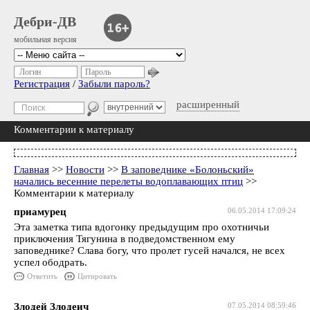
Дебри-ДВ
мобильная версия
Логин
Пароль
Регистрация
/
Забыли пароль?
расширенный
Комментарии к материалу
Главная
>>
Новости
>>
В заповеднике «Болоньский»
начались весенние перелеты водоплавающих птиц
>>
Комментарии к материалу
приамурец
06.05.2014 17:09:24
Эта заметка типа вдогонку предыдущим про охотничьи
приключения Тягунина в подведомственном ему
заповеднике? Слава богу, что пролет гусей начался, не всех
успел ободрать.
Ответить
Цитировать
Злодей Злодеич
07.05.2014 08:59:46