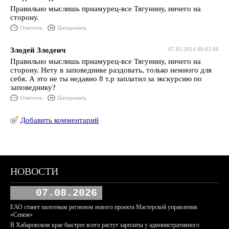
Правильно мыслишь приамурец-все Тягунину, ничего на
сторону.
Ответить
Цитировать
Злодей Злодеич
07.05.2014 09:02:06
Правильно мыслишь приамурец-все Тягунину, ничего на
сторону. Нету в заповеднике раздовать, только немного для
себя. А это не ты недавно 8 т.р заплатил за экскурсию по
заповеднику?
Ответить
Цитировать
Добавить комментарий
НОВОСТИ
07.08.2026
ЕАО станет пилотным регионом нового проекта Мастерской управления
«Сенеж»
В Хабаровском крае быстрее всего растут зарплаты у административного