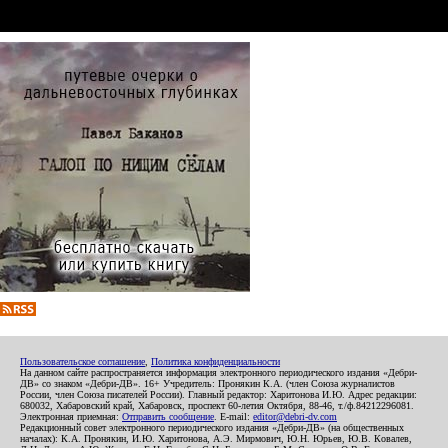
Пользовательское соглашение
,
Политика конфиденциальности
На данном сайте распространяется информация электронного периодического издания «Дебри-
ДВ» со знаком «Дебри-ДВ». 16+ Учредитель: Пронякин К.А. (член Союза журналистов
России, член Союза писателей России). Главный редактор: Харитонова И.Ю. Адрес редакции:
680032, Хабаровский край, Хабаровск, проспект 60-летия Октября, 88-46, т./ф.84212296081.
Электронная приемная:
Отправить сообщение
. E-mail:
editor@debri-dv.com
Редакционный совет электронного периодического издания «Дебри-ДВ» (на общественных
началах): К.А. Пронякин, И.Ю. Харитонова, А.Э. Мирмович, Ю.Н. Юрьев, Ю.В. Ковалев,