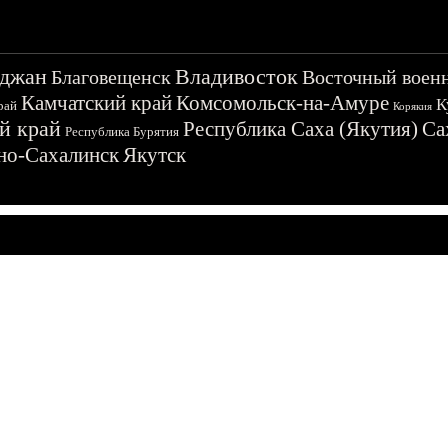
джан
Владивосток
Благовещенск
Восточный воен
Камчатский край
Комсомольск-на-Амуре
К
рай
Корякия
й край
Республика Саха (Якутия)
Са
Республика Бурятия
о-Сахалинск
Якутск