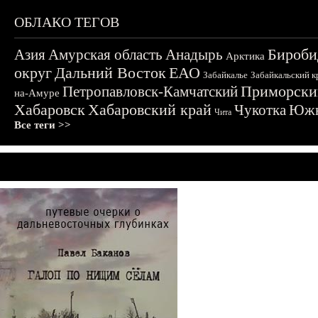
ОБЛАКО ТЕГОВ
Бироби
Азия
Амурская область
Анадырь
Арктика
округ
Дальний Восток
ЕАО
Забайкалье
Забайкальский к
Приморски
Петропавловск-Камчатский
на-Амуре
Хабаровск
Хабаровский край
Чукотка
Южн
Чита
Все теги >>