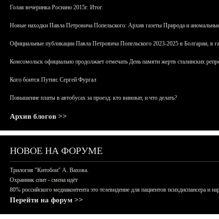
Голая вечеринка Роснано 2015г. Итог.
Новые находки Павла Петровича Попельского: Архив газеты Природа и аномальные
Официальные публикации Павла Петровича Попельского 2023-2025 в Болгарии, в г
Комсомольск официально продолжает отмечать День памяти жертв сталинских репрес
Кого боится Путин: Сергей Фургал
Повышение платы в автобусах за проезд: кто виноват, и что делать?
Архив блогов >>
НОВОЕ НА ФОРУМЕ
Трилогия "Китобои" А. Вахова.
Охранник спит - смена идёт
80% российского медиаконтента это телевидение для пациентов психдиспансера и на
Перейти на форум >>