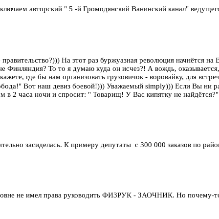
Включаем авторский " 5 -й Громодянский Ванинский канал" ведущего 
ое правительство?))) На этот раз буржуазная революция начнётся н
е Финляндия? То то я думаю куда он исчез?! А вождь, оказывается, 
кажете, где бы нам организовать грузовичок - воровайку, для встреч
вобода!" Вот наш девиз боевой!))) Уважаемый simply))) Если Вы ни 
ом в 2 часа ночи и спросит: " Товарищ! У Вас кипятку не найдётся?
тельно засиделась. К примеру депутаты с 300 000 заказов по район
вне не имел права руководить ФИЗРУК - ЗАОЧНИК. Но почему-то