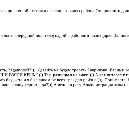
ваться досрочной отставки нынешнего главы района Ожаровского дав
врилова с очередной политклоунадой в районном политцирке Ванинс
begemotoff?))) Давайте не будем трогать Гаврилову! Весна и обо
ШИ ВЗЯЛИ КРЫМ?))) Так разницы я не вижу!))) А вот интерес к п
ного бюджета и я был лицом от всех граждан района!))) Понимаете
ё напраслину терпеть, да?))) А ведь ни разу Администрация этим 