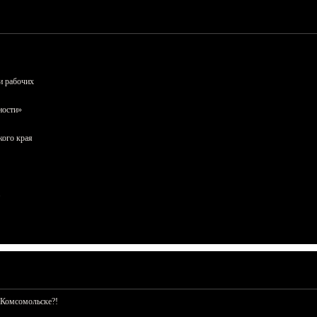
и рабочих
ности»
кого края
 Комсомольске?!