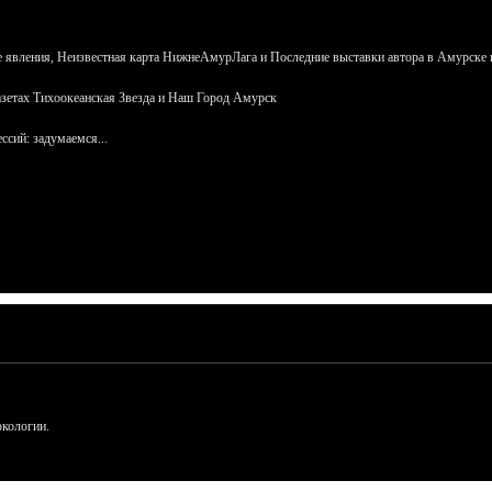
 явления, Неизвестная карта НижнеАмурЛага и Последние выставки автора в Амурске 
азетах Тихоокеанская Звезда и Наш Город Амурск
сий: задумаемся...
ркологии.