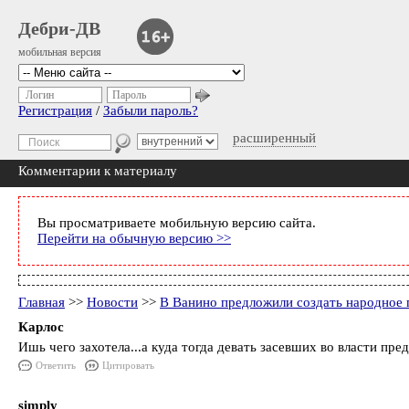
Дебри-ДВ
мобильная версия
Логин
Пароль
Регистрация
/
Забыли пароль?
расширенный
Комментарии к материалу
Вы просматриваете мобильную версию сайта.
Перейти на обычную версию >>
Главная
>>
Новости
>>
В Ванино предложили создать народное 
Карлос
Ишь чего захотела...а куда тогда девать засевших во власти пр
Ответить
Цитировать
simply