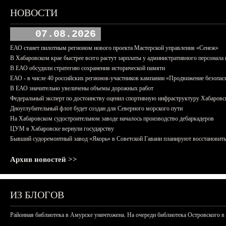
НОВОСТИ
07.08.2026
ЕАО станет пилотным регионом нового проекта Мастерской управления «Сенеж»
В Хабаровском крае быстрее всего растут зарплаты у административного персонала 
В ЕАО обсудили стратегию сохранения исторической памяти
ЕАО - в числе 40 российских регионов-участников кампании «Продвижение безопас
В ЕАО значительно увеличены объемы дорожных работ
Федеральный эксперт по достоинству оценил спортивную инфраструктуру Хабаровс
Дноуглубительный флот будет создан для Северного морского пути
На Хабаровском судостроительном заводе началось производство дебаркадеров
ЦУМ в Хабаровске вернули государству
Бывший судоремонтный завод «Якорь» в Советской Гавани планируют восстановить
Архив новостей >>
ИЗ БЛОГОВ
Районная библиотека в Амурске уничтожена. На очереди библиотека Островского в