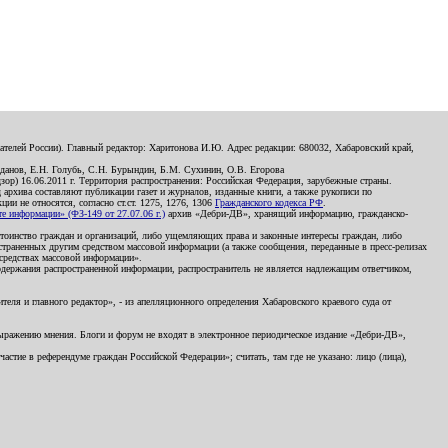
телей России). Главный редактор: Харитонова И.Ю. Адрес редакции: 680032, Хабаровский край,
данов, Е.Н. Голубь, С.Н. Бурындин, Б.М. Сухинин, О.В. Егорова
р) 16.06.2011 г. Территория распространения: Российская Федерация, зарубежные страны.
д архива составляют публикации газет и журналов, изданные книги, а также рукописи по
и не относятся, согласно ст.ст. 1275, 1276, 1306
Гражданского кодекса РФ
.
 информации» (ФЗ-149 от 27.07.06 г.)
архив «Дебри-ДВ», хранящий информацию, гражданско-
остоинство граждан и организаций, либо ущемляющих права и законные интересы граждан, либо
страненных другим средством массовой информации (а также сообщения, переданные в пресс-релизах
 средствах массовой информации».
держания распространенной информации, распространитель не является надлежащим ответчиком,
еля и главного редактор», - из апелляционного определения Хабаровского краевого суда от
 выражению мнения. Блоги и форум не входят в электронное периодическое издание «Дебри-ДВ»,
стие в референдуме граждан Российской Федерации»; считать, там где не указано: лицо (лица),