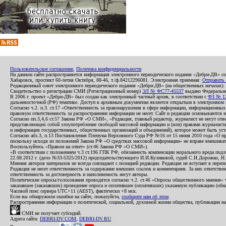
Пользовательское соглашение
,
Политика конфиденциальности
На данном сайте распространяется информация электронного периодического издания «Дебри-ДВ» с
Хабаровск, проспект 60-летия Октября, 88-46, т./ф.84212296081. Электронная приемная:
Отправить
Редакционный совет электронного периодического издания «Дебри-ДВ» (на общественных началах
Свидетельство о регистрации СМИ (Регистрационный номер)
ЭЛ № ФС77-45537
выдано Федеральной
В 2006 г. проект «Дебри-ДВ» был создан как электронный частный архив, в соответствии с
ФЗ № 12
дальневосточной (РФ) тематике. Доступ к архивным документам является открытым в электронном вид
Согласно ч.2. п.3. ст.17 «Ответственность за правонарушения в сфере информации, информационн
правовую ответственность за распространение информации не несет. Сайт и редакция основываются 
Согласно пп.3,4,6 ст.57 Закона РФ «О СМИ», «Редакция, главный редактор, журналист не несут отв
представляющих собой злоупотребление свободой массовой информации и (или) правами журналиста:
и информация государственных, общественных организаций и объединений), которое может быть уста
Согласно абз.3, п.13 Постановления Пленума Верховного Суда РФ №16 от 15 июня 2010 года «О пр
поскольку исходя из положений Закона РФ «О средствах массовой информации» не вправе вмешивать
Воспользуйтесь «Правом на ответ» (ст.46 Закона РФ «О СМИ»).
«В соответствии с положением ч.3 ст.196 ГПК РФ, обязанность компенсации морального вреда подле
22.08.2012 г. (дело №33-5325/2012) председательствующего И.И.Куликовой, судей С.И.Дорожко, Н
Мнения авторов материалов не всегда совпадают с позицией редакции. Редакция не вступает в перепи
Редакция не несет ответственность за содержание внешних ссылок и комментариев. За них ответств
ответственность за достоверность и наполняемость несут авторы.
Политические опросы/голосования проводятся согласно ч.2. ст.46 «Опросы общественного мнения» Фе
заказавшее (заказавших) проведение опроса и оплатившее (оплативших) указанную публикацию (обнаро
Часовой пояс сервера UTC+11 (AEST), фактически +8 мск.
Если вы обнаружили ошибки на сайте, пожалуйста,
сообщите нам об этом
.
Распространение информации о политической, социальной, духовной жизни общества, публикации на
СМИ не получает субсидий.
Адреса сайта:
DEBRI-DV.COM
,
DEBRI-DV.RU
.