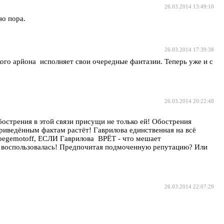
26.03.2014 13:49:10
но пора.
26.03.2014 17:39:38
кого арйона исполняет свои очередные фантазии. Теперь уже и с
26.03.2014 20:22:48
стрения в этой связи присущи не только ей! Обострения
риведённым фактам растёт! Гаврилова единственная на всё
, begemotoff, ЕСЛИ Гаврилова ВРЁТ - что мешает
не воспользовалась! Предпочитая подмоченную репутацию? Или
26.03.2014 22:07:29