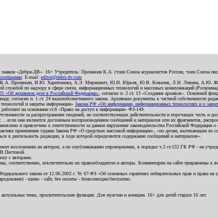
о знаком «Дебри-ДВ». 16+ Учредитель: Пронякин К.А. (член Союза журналистов России, член Союза писа
 сообщение
. E-mail:
editor@debri-dv.com
): К.А. Пронякин, И.Ю. Харитонова, А.Э. Мирмович, Ю.Н. Юрьев, Ю.В. Ковалев, Л.Н. Левина, А.Ю. Ж
 службой по надзору в сфере связи, информационных технологий и массовых коммуникаций (Роскомнадзо
5 «Об архивном деле в Российской Федерации»
, согласно п. 2 ст. 13 «Создание архивов». Основной фон
е, согласно п. 1 ст. 24 вышеобозначенного закона. Архивные документы к частной собственности редакци
ых технологий и защиты информации»
Закона РФ «Об информации, информационных технологиях и о защите
и работают на основании ст.8 «Право на доступ к информации» ФЗ-149.
етственности за распространение сведений, не соответствующих действительности и порочащих честь и д
 ...если они являются дословным воспроизведением сообщений и материалов или их фрагментов, распро
новлено и привлечено к ответственности за данное нарушение законодательства Российской Федерации о
актике применения судами Закона РФ «О средствах массовой информации», «по делам, вытекающим из со
ся в деятельность редакции, в ходе которой определяется содержание сообщений и материалов».
жит возложению на авторов, а по опубликованию опровержения, в порядке ч.2 ст.152 ГК РФ - на учредит
.В.Пестовой.
ску с авторами.
енны, соответственно, исключительно их правообладатели и авторы. Комментарии на сайте приравнены к
дерального закона от 12.06.2002 г. № 67-ФЗ «Об основных гарантиях избирательных прав и права на уча
дование) - едино - сайт, без оплаты - безвозмездно/бесплатно.
 актуальные темы, просветительские функции. Для мужчин и женщин. 16+ для детей старше 16 лет.