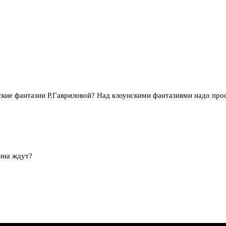
ские фантазии Р.Гавриловой? Над клоунскими фантазиями надо прос
ина ждут?