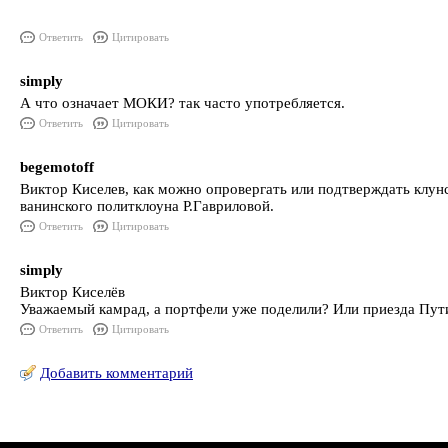
Ответить
Цитировать
simply
А что означает МОКИ? так часто употребляется.
Ответить
Цитировать
begemotoff
Виктор Киселев, как можно опровергать или подтверждать клун
ванинского политклоуна Р.Гавриловой.
Ответить
Цитировать
simply
Виктор Киселёв
Уважаемый камрад, а портфели уже поделили? Или приезда Пут
Ответить
Цитировать
Добавить комментарий