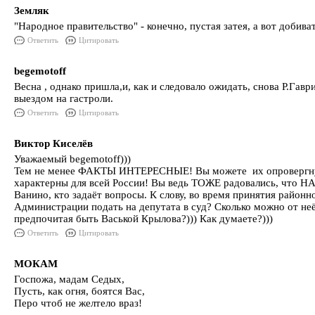
Земляк
"Народное правительство" - конечно, пустая затея, а вот доби
Ответить
Цитировать
begemotoff
Весна , однако пришла,и, как и следовало ожидать, снова Р.Га
выездом на гастроли.
Ответить
Цитировать
Виктор Киселёв
Уважаемый begemotoff)))
Тем не менее ФАКТЫ ИНТЕРЕСНЫЕ! Вы можете их опровергнуть, 
характерны для всей России! Вы ведь ТОЖЕ радовались, что НА
Ванино, кто задаёт вопросы. К слову, во время принятия район
Администрации подать на депутата в суд? Сколько можно от не
предпочитая быть Васькой Крылова?))) Как думаете?)))
Ответить
Цитировать
МОКАМ
Госпожа, мадам Седых,
Пусть, как огня, боятся Вас,
Перо чтоб не желтело враз!