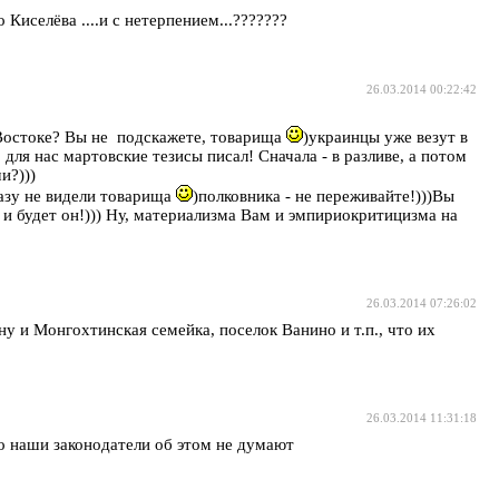
Киселёва ....и с нетерпением...???????
26.03.2014 00:22:42
а Востоке? Вы не подскажете, товарища
)украинцы уже везут в
для нас мартовские тезисы писал! Сначала - в разливе, а потом
и?)))
разу не видели товарища
)полковника - не переживайте!)))Вы
" и будет он!))) Ну, материализма Вам и эмпириокритицизма на
26.03.2014 07:26:02
у и Монгохтинская семейка, поселок Ванино и т.п., что их
26.03.2014 11:31:18
 наши законодатели об этом не думают