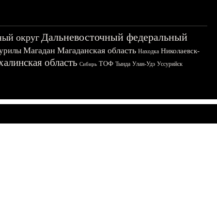
Дальневосточный федеральный
ный округ
Магадан
Магаданская область
урилы
Николаевск-
Находка
халинская область
ТОФ
Тында
Улан-Удэ
Уссурийск
Сибирь