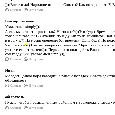
))))Вот это да! Народное вече или Советы? Как интересно то?! 
Ответить
Цитировать
Виктор Киселёв
Уважаемый simply)))
А сколько это - за просто так? Не знаете?)))Это будет Временн
товарном вагоне? С Сахалина по льду как то не комильфо! Чай, н
и в загуле?! На месяц опередил бег времени! Одна беда! Не подс
Что бы он -
) Вам не говорил - отвечайте:" Братский союз и с
узнаете его из тысячи!))) Первый, кто подойдёт к Вам с чайник
сон грядущий, уважаемый simply)))
Ответить
Цитировать
Иван
Молодец, давно пора наводить в районе порядок. Власть действи
объединяет?
Ответить
Цитировать
обыватель
Нужно, чтобы промышленным районном на законодательном уро
Ответить
Цитировать