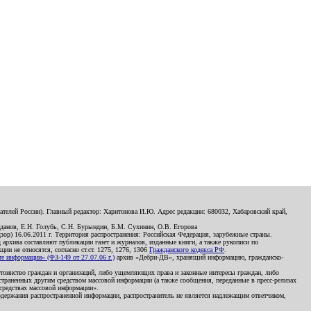
телей России). Главный редактор: Харитонова И.Ю. Адрес редакции: 680032, Хабаровский край,
данов, Е.Н. Голубь, С.Н. Бурындин, Б.М. Сухинин, О.В. Егорова
р) 16.06.2011 г. Территория распространения: Российская Федерация, зарубежные страны.
д архива составляют публикации газет и журналов, изданные книги, а также рукописи по
и не относятся, согласно ст.ст. 1275, 1276, 1306
Гражданского кодекса РФ
.
 информации» (ФЗ-149 от 27.07.06 г.)
архив «Дебри-ДВ», хранящий информацию, гражданско-
остоинство граждан и организаций, либо ущемляющих права и законные интересы граждан, либо
страненных другим средством массовой информации (а также сообщения, переданные в пресс-релизах
 средствах массовой информации».
держания распространенной информации, распространитель не является надлежащим ответчиком,