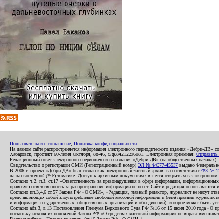
Пользовательское соглашение
,
Политика конфиденциальности
На данном сайте распространяется информация электронного периодического издания «Дебри-ДВ» с
Хабаровск, проспект 60-летия Октября, 88-46, т./ф.84212296081. Электронная приемная:
Отправить
Редакционный совет электронного периодического издания «Дебри-ДВ» (на общественных началах
Свидетельство о регистрации СМИ (Регистрационный номер)
ЭЛ № ФС77-45537
выдано Федеральной
В 2006 г. проект «Дебри-ДВ» был создан как электронный частный архив, в соответствии с
ФЗ № 12
дальневосточной (РФ) тематике. Доступ к архивным документам является открытым в электронном вид
Согласно ч.2. п.3. ст.17 «Ответственность за правонарушения в сфере информации, информационн
правовую ответственность за распространение информации не несет. Сайт и редакция основываются 
Согласно пп.3,4,6 ст.57 Закона РФ «О СМИ», «Редакция, главный редактор, журналист не несут отв
представляющих собой злоупотребление свободой массовой информации и (или) правами журналиста:
и информация государственных, общественных организаций и объединений), которое может быть уста
Согласно абз.3, п.13 Постановления Пленума Верховного Суда РФ №16 от 15 июня 2010 года «О пр
поскольку исходя из положений Закона РФ «О средствах массовой информации» не вправе вмешивать
Воспользуйтесь «Правом на ответ» (ст.46 Закона РФ «О СМИ»).