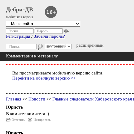
Дебри-ДВ
мобильная версия
Логин
Пароль
Регистрация
/
Забыли пароль?
расширенный
Комментарии к материалу
Вы просматриваете мобильную версию сайта.
Перейти на обычную версию >>
Главная
>>
Новости
>>
Главные следователи Хабаровского края
Юристъ
В комитет комитета=)
Ответить
Цитировать
Юристъ