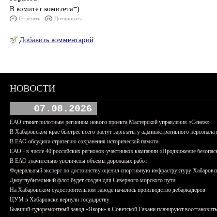
В комитет комитета=)
Ответить
Цитировать
Добавить комментарий
НОВОСТИ
07.08.2026
ЕАО станет пилотным регионом нового проекта Мастерской управления «Сенеж»
В Хабаровском крае быстрее всего растут зарплаты у административного персонала 
В ЕАО обсудили стратегию сохранения исторической памяти
ЕАО - в числе 40 российских регионов-участников кампании «Продвижение безопас
В ЕАО значительно увеличены объемы дорожных работ
Федеральный эксперт по достоинству оценил спортивную инфраструктуру Хабаровс
Дноуглубительный флот будет создан для Северного морского пути
На Хабаровском судостроительном заводе началось производство дебаркадеров
ЦУМ в Хабаровске вернули государству
Бывший судоремонтный завод «Якорь» в Советской Гавани планируют восстановить