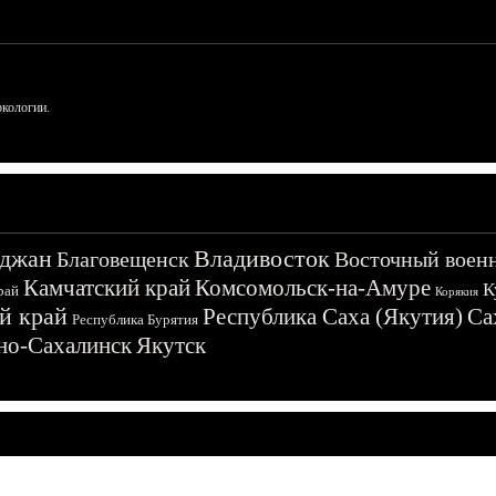
ркологии.
джан
Владивосток
Благовещенск
Восточный воен
Камчатский край
Комсомольск-на-Амуре
К
рай
Корякия
й край
Республика Саха (Якутия)
Са
Республика Бурятия
о-Сахалинск
Якутск