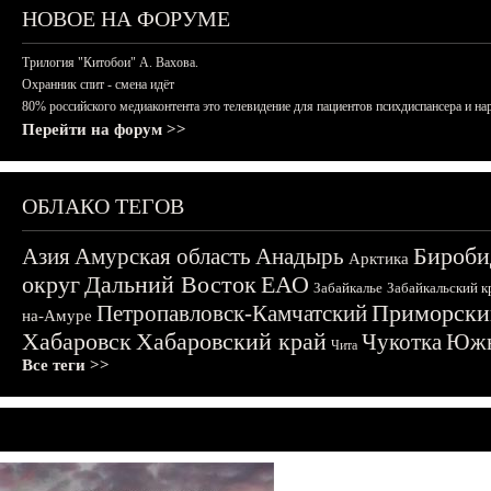
НОВОЕ НА ФОРУМЕ
Трилогия "Китобои" А. Вахова.
Охранник спит - смена идёт
80% российского медиаконтента это телевидение для пациентов психдиспансера и на
Перейти на форум >>
ОБЛАКО ТЕГОВ
Бироби
Азия
Амурская область
Анадырь
Арктика
округ
Дальний Восток
ЕАО
Забайкалье
Забайкальский к
Приморски
Петропавловск-Камчатский
на-Амуре
Хабаровск
Хабаровский край
Чукотка
Южн
Чита
Все теги >>