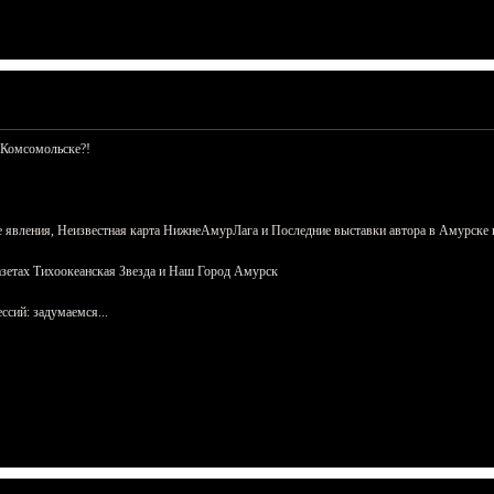
 Комсомольске?!
 явления, Неизвестная карта НижнеАмурЛага и Последние выставки автора в Амурске 
азетах Тихоокеанская Звезда и Наш Город Амурск
сий: задумаемся...