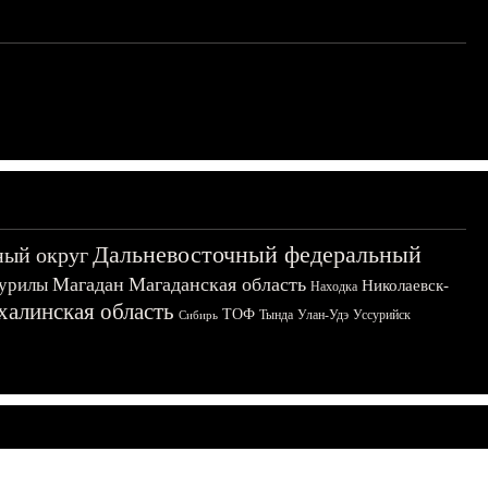
Дальневосточный федеральный
ный округ
Магадан
Магаданская область
урилы
Николаевск-
Находка
халинская область
ТОФ
Тында
Улан-Удэ
Уссурийск
Сибирь