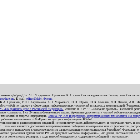
о знаком «Дебри-ДВ». 16+ Учредитель: Пронякин К.А. (член Союза журналистов России, член Союза писа
 сообщение
. E-mail:
editor@debri-dv.com
): К.А. Пронякин, И.Ю. Харитонова, А.Э. Мирмович, Ю.Н. Юрьев, Ю.В. Ковалев, Л.Н. Левина, А.Ю. Ж
 службой по надзору в сфере связи, информационных технологий и массовых коммуникаций (Роскомнадзо
5 «Об архивном деле в Российской Федерации»
, согласно п. 2 ст. 13 «Создание архивов». Основной фон
е, согласно п. 1 ст. 24 вышеобозначенного закона. Архивные документы к частной собственности редакци
ых технологий и защиты информации»
Закона РФ «Об информации, информационных технологиях и о защите
и работают на основании ст.8 «Право на доступ к информации» ФЗ-149.
етственности за распространение сведений, не соответствующих действительности и порочащих честь и д
 ...если они являются дословным воспроизведением сообщений и материалов или их фрагментов, распро
новлено и привлечено к ответственности за данное нарушение законодательства Российской Федерации о
актике применения судами Закона РФ «О средствах массовой информации», «по делам, вытекающим из со
ся в деятельность редакции, в ходе которой определяется содержание сообщений и материалов».