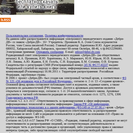
Пользовательское соглашение
,
Политика конфиденциальности
На данном сайте распространяется информация электронного периодического издания «Дебри-
ДВ» со знаком «Дебри-ДВ». 16+ Учредитель: Пронякин К.А. (член Союза журналистов
России, член Союза писателей России). Главный редактор: Харитонова И.Ю. Адрес редакции:
680032, Хабаровский край, Хабаровск, проспект 60-летия Октября, 88-46, т./ф.84212296081.
Электронная приемная:
Отправить сообщение
. E-mail:
editor@debri-dv.com
Редакционный совет электронного периодического издания «Дебри-ДВ» (на общественных
началах): К.А. Пронякин, И.Ю. Харитонова, А.Э. Мирмович, Ю.Н. Юрьев, Ю.В. Ковалев,
Л.Н. Левина, А.Ю. Жданов, Е.Н. Голубь, С.Н. Бурындин, Б.М. Сухинин, О.В. Егорова
Свидетельство о регистрации СМИ (Регистрационный номер)
ЭЛ № ФС77-45537
выдано
Федеральной службой по надзору в сфере связи, информационных технологий и массовых
коммуникаций (Роскомнадзор) 16.06.2011 г. Территория распространения: Российская
Федерация, зарубежные страны.
В 2006 г. проект «Дебри-ДВ» был создан как электронный частный архив, в соответствии с
ФЗ
№ 125 «Об архивном деле в Российской Федерации»
, согласно п. 2 ст. 13 «Создание архивов».
Основной фонд архива составляют публикации газет и журналов, изданные книги, а также
рукописи по дальневосточной (РФ) тематике. Доступ к архивным документам является
открытым в электронном виде, согласно п. 1 ст. 24 вышеобозначенного закона. Архивные
документы к частной собственности редакции не относятся, согласно ст.ст. 1275, 1276, 1306
Гражданского кодекса РФ
.
Согласно ч.2. п.3. ст.17 «Ответственность за правонарушения в сфере информации,
информационных технологий и защиты информации»
Закона РФ «Об информации,
информационных технологиях и о защите информации» (ФЗ-149 от 27.07.06 г.)
архив «Дебри-
ДВ», хранящий информацию, гражданско-правовую ответственность за распространение
информации не несет. Сайт и редакция основываются и работают на основании ст.8 «Право на
доступ к информации» ФЗ-149.
Согласно пп.3,4,6 ст.57 Закона РФ «О СМИ», «Редакция, главный редактор, журналист не несут
ответственности за распространение сведений, не соответствующих действительности и
порочащих честь и достоинство граждан и организаций, либо ущемляющих права и законные
интересы граждан, либо представляющих собой злоупотребление свободой массовой