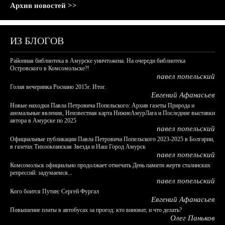
Архив новостей >>
ИЗ БЛОГОВ
Районная библиотека в Амурске уничтожена. На очереди библиотека
Островского в Комсомольске?!
павел попельский
Голая вечеринка Роснано 2015г. Итог.
Евгений Афанасьев
Новые находки Павла Петровича Попельского: Архив газеты Природа и
аномальные явления, Неизвестная карта НижнеАмурЛага и Последние выставки
автора в Амурске по 2025
павел попельский
Официальные публикации Павла Петровича Попельского 2023-2025 в Болгарии,
в газетах Тихоокеанская Звезда и Наш Город Амурск
павел попельский
Комсомольск официально продолжает отмечать День памяти жертв сталинских
репрессий: задумаемся...
павел попельский
Кого боится Путин: Сергей Фургал
Евгений Афанасьев
Повышение платы в автобусах за проезд: кто виноват, и что делать?
Олег Паньков