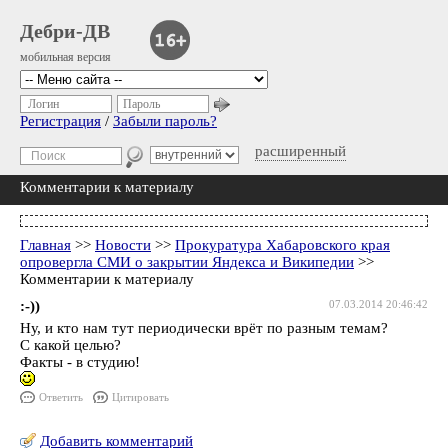
Дебри-ДВ
мобильная версия
Логин
Пароль
Регистрация
/
Забыли пароль?
расширенный
Комментарии к материалу
Главная
>>
Новости
>>
Прокуратура Хабаровского края
опровергла СМИ о закрытии Яндекса и Википедии
>>
Комментарии к материалу
:-))
07.03.2014 20:46:42
Ну, и кто нам тут периодически врёт по разным темам?
С какой целью?
Факты - в студию!
Ответить
Цитировать
Добавить комментарий