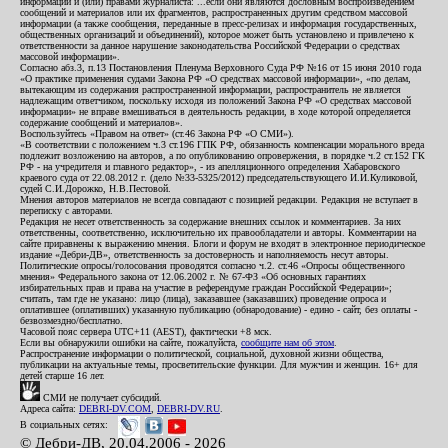
информации и (или) правами журналиста: ...если они являются дословным воспроизведением
сообщений и материалов или их фрагментов, распространенных другим средством массовой
информации (а также сообщения, переданные в пресс-релизах и информация государственных,
общественных организаций и объединений), которое может быть установлено и привлечено к
ответственности за данное нарушение законодательства Российской Федерации о средствах
массовой информации».
Согласно абз.3, п.13 Постановления Пленума Верховного Суда РФ №16 от 15 июня 2010 года
«О практике применения судами Закона РФ «О средствах массовой информации», «по делам,
вытекающим из содержания распространенной информации, распространитель не является
надлежащим ответчиком, поскольку исходя из положений Закона РФ «О средствах массовой
информации» не вправе вмешиваться в деятельность редакции, в ходе которой определяется
содержание сообщений и материалов».
Воспользуйтесь «Правом на ответ» (ст.46 Закона РФ «О СМИ»).
«В соответствии с положением ч.3 ст.196 ГПК РФ, обязанность компенсации морального вреда
подлежит возложению на авторов, а по опубликованию опровержения, в порядке ч.2 ст.152 ГК
РФ - на учредителя и главного редактор», - из апелляционного определения Хабаровского
краевого суда от 22.08.2012 г. (дело №33-5325/2012) председательствующего И.И.Куликовой,
судей С.И.Дорожко, Н.В.Пестовой.
Мнения авторов материалов не всегда совпадают с позицией редакции. Редакция не вступает в
переписку с авторами.
Редакция не несет ответственность за содержание внешних ссылок и комментариев. За них
ответственны, соответственно, исключительно их правообладатели и авторы. Комментарии на
сайте приравнены к выражению мнения. Блоги и форум не входят в электронное периодическое
издание «Дебри-ДВ», ответственность за достоверность и наполняемость несут авторы.
Политические опросы/голосования проводятся согласно ч.2. ст.46 «Опросы общественного
мнения» Федерального закона от 12.06.2002 г. № 67-ФЗ «Об основных гарантиях
избирательных прав и права на участие в референдуме граждан Российской Федерации»;
считать, там где не указано: лицо (лица), заказавшее (заказавших) проведение опроса и
оплатившее (оплативших) указанную публикацию (обнародование) - едино - сайт, без оплаты -
безвозмездно/бесплатно.
Часовой пояс сервера UTC+11 (AEST), фактически +8 мск.
Если вы обнаружили ошибки на сайте, пожалуйста,
сообщите нам об этом
.
Распространение информации о политической, социальной, духовной жизни общества,
публикации на актуальные темы, просветительские функции. Для мужчин и женщин. 16+ для
детей старше 16 лет.
СМИ не получает субсидий.
Адреса сайта:
DEBRI-DV.COM
,
DEBRI-DV.RU
.
В социальных сетях:
© Дебри-ДВ, 20.04.2006 - 2026