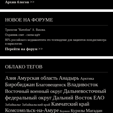
Архив блогов >>
НОВОЕ НА ФОРУМЕ
Трилогия "Китобои" А. Вахова.
Охранник спит - смена идёт
80% российского медиаконтента это телевидение для пациентов психдиспансера
и наркологии.
Перейти на форум >>
ОБЛАКО ТЕГОВ
Азия
Амурская область
Анадырь
Арктика
Биробиджан
Владивосток
Благовещенск
Дальневосточный
Восточный военный округ
федеральный округ
Дальний Восток
ЕАО
Камчатский край
Забайкалье
Забайкальский край
Комсомольск-на-Амуре
Магадан
Курилы
Корякия