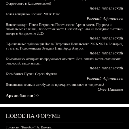
Островского в Комсомольске?!
павел попельский
Голая вечеринка Роснано 2015г. Итог.
Евгений Афанасьев
Новые находки Павла Петровича Попельского: Архив газеты Природа и
аномальные явления, Неизвестная карта НижнеАмурЛага и Последние выставки
автора в Амурске по 2025
павел попельский
Официальные публикации Павла Петровича Попельского 2023-2025 в Болгарии,
в газетах Тихоокеанская Звезда и Наш Город Амурск
павел попельский
Комсомольск официально продолжает отмечать День памяти жертв сталинских
репрессий: задумаемся...
павел попельский
Кого боится Путин: Сергей Фургал
Евгений Афанасьев
Повышение платы в автобусах за проезд: кто виноват, и что делать?
Олег Паньков
Архив блогов >>
НОВОЕ НА ФОРУМЕ
Трилогия "Китобои" А. Вахова.