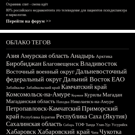
Охранник спит - смена идёт
80% российского медиаконтента это телевидение для пациентов психдиспансера
и наркологии.
Перейти на форум >>
ОБЛАКО ТЕГОВ
Азия
Амурская область
Анадырь
Арктика
Биробиджан
Владивосток
Благовещенск
Дальневосточный
Восточный военный округ
федеральный округ
Дальний Восток
ЕАО
Камчатский край
Забайкалье
Забайкальский край
Комсомольск-на-Амуре
Магадан
Курилы
Корякия
Магаданская область
Николаевск-на-Амуре
Находка
Приморский
Петропавловск-Камчатский
край
Республика Саха (Якутия)
Республика Бурятия
Сахалинская область
ТОФ
Тында
Улан-Удэ
Уссурийск
Сибирь
Хабаровск
Хабаровский край
Чукотка
Чита