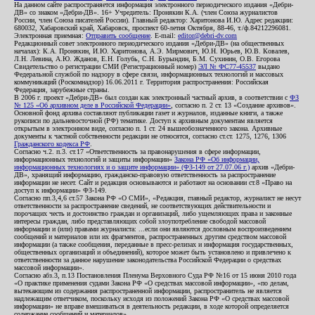
На данном сайте распространяется информация электронного периодического издания «Дебри-
ДВ» со знаком «Дебри-ДВ». 16+ Учредитель: Пронякин К.А. (член Союза журналистов
России, член Союза писателей России). Главный редактор: Харитонова И.Ю. Адрес редакции:
680032, Хабаровский край, Хабаровск, проспект 60-летия Октября, 88-46, т./ф.84212296081.
Электронная приемная:
Отправить сообщение
. E-mail:
editor@debri-dv.com
Редакционный совет электронного периодического издания «Дебри-ДВ» (на общественных
началах): К.А. Пронякин, И.Ю. Харитонова, А.Э. Мирмович, Ю.Н. Юрьев, Ю.В. Ковалев,
Л.Н. Левина, А.Ю. Жданов, Е.Н. Голубь, С.Н. Бурындин, Б.М. Сухинин, О.В. Егорова
Свидетельство о регистрации СМИ (Регистрационный номер)
ЭЛ № ФС77-45537
выдано
Федеральной службой по надзору в сфере связи, информационных технологий и массовых
коммуникаций (Роскомнадзор) 16.06.2011 г. Территория распространения: Российская
Федерация, зарубежные страны.
В 2006 г. проект «Дебри-ДВ» был создан как электронный частный архив, в соответствии с
ФЗ
№ 125 «Об архивном деле в Российской Федерации»
, согласно п. 2 ст. 13 «Создание архивов».
Основной фонд архива составляют публикации газет и журналов, изданные книги, а также
рукописи по дальневосточной (РФ) тематике. Доступ к архивным документам является
открытым в электронном виде, согласно п. 1 ст. 24 вышеобозначенного закона. Архивные
документы к частной собственности редакции не относятся, согласно ст.ст. 1275, 1276, 1306
Гражданского кодекса РФ
.
Согласно ч.2. п.3. ст.17 «Ответственность за правонарушения в сфере информации,
информационных технологий и защиты информации»
Закона РФ «Об информации,
информационных технологиях и о защите информации» (ФЗ-149 от 27.07.06 г.)
архив «Дебри-
ДВ», хранящий информацию, гражданско-правовую ответственность за распространение
информации не несет. Сайт и редакция основываются и работают на основании ст.8 «Право на
доступ к информации» ФЗ-149.
Согласно пп.3,4,6 ст.57 Закона РФ «О СМИ», «Редакция, главный редактор, журналист не несут
ответственности за распространение сведений, не соответствующих действительности и
порочащих честь и достоинство граждан и организаций, либо ущемляющих права и законные
интересы граждан, либо представляющих собой злоупотребление свободой массовой
информации и (или) правами журналиста: ...если они являются дословным воспроизведением
сообщений и материалов или их фрагментов, распространенных другим средством массовой
информации (а также сообщения, переданные в пресс-релизах и информация государственных,
общественных организаций и объединений), которое может быть установлено и привлечено к
ответственности за данное нарушение законодательства Российской Федерации о средствах
массовой информации».
Согласно абз.3, п.13 Постановления Пленума Верховного Суда РФ №16 от 15 июня 2010 года
«О практике применения судами Закона РФ «О средствах массовой информации», «по делам,
вытекающим из содержания распространенной информации, распространитель не является
надлежащим ответчиком, поскольку исходя из положений Закона РФ «О средствах массовой
информации» не вправе вмешиваться в деятельность редакции, в ходе которой определяется
содержание сообщений и материалов».