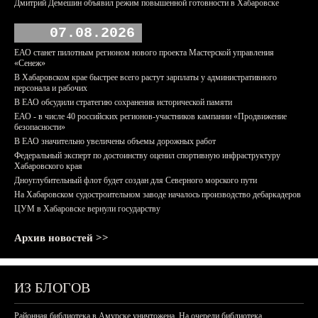
Дмитрий Демешин объявил режим повышенной готовности в Хабаровске
07.08.2026
ЕАО станет пилотным регионом нового проекта Мастерской управления
«Сенеж»
В Хабаровском крае быстрее всего растут зарплаты у административного
персонала и рабочих
В ЕАО обсудили стратегию сохранения исторической памяти
ЕАО - в числе 40 российских регионов-участников кампании «Продвижение
безопасности»
В ЕАО значительно увеличены объемы дорожных работ
Федеральный эксперт по достоинству оценил спортивную инфраструктуру
Хабаровского края
Дноуглубительный флот будет создан для Северного морского пути
На Хабаровском судостроительном заводе началось производство дебаркадеров
ЦУМ в Хабаровске вернули государству
Архив новостей >>
ИЗ БЛОГОВ
Районная библиотека в Амурске уничтожена. На очереди библиотека