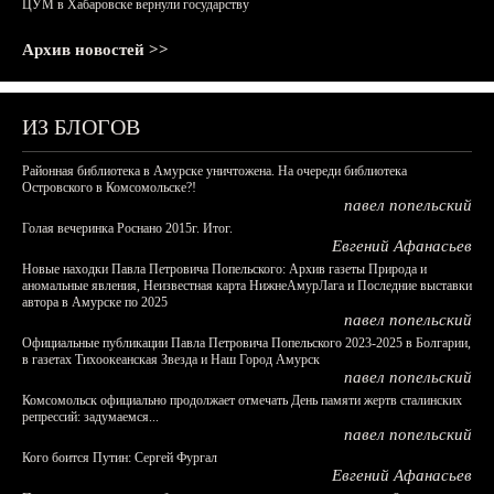
ЦУМ в Хабаровске вернули государству
Архив новостей >>
ИЗ БЛОГОВ
Районная библиотека в Амурске уничтожена. На очереди библиотека
Островского в Комсомольске?!
павел попельский
Голая вечеринка Роснано 2015г. Итог.
Евгений Афанасьев
Новые находки Павла Петровича Попельского: Архив газеты Природа и
аномальные явления, Неизвестная карта НижнеАмурЛага и Последние выставки
автора в Амурске по 2025
павел попельский
Официальные публикации Павла Петровича Попельского 2023-2025 в Болгарии,
в газетах Тихоокеанская Звезда и Наш Город Амурск
павел попельский
Комсомольск официально продолжает отмечать День памяти жертв сталинских
репрессий: задумаемся...
павел попельский
Кого боится Путин: Сергей Фургал
Евгений Афанасьев