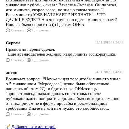
кто заказывает для Минвостокразвития «Мерседес» за 5,5
миллионов рублей, - сказал Вячеслав Лысаков. Он полагал,
что министр, скорее всего, не знал о таком заказе."
Если министр УЖЕ НАЧИНАЕТ " НЕ ЗНАТЬ" - ЧТО
ДАЛЬШЕ БУДЕТ? А в чьи трусы он одет - министр знает?
Или... забыли спросить?))) Где там ОНФ?
Ответить
Цитировать
Сергей
03.11.2013 19:34:48
Правильно парень сделал.
Еще арендодателей жадных надо лишить гос.кормушки.
Ответить
Цитировать
антон
04.11.2013 11:42:49
Возникает вопрос..."Неужели для того,чтобы министр узнал
о 5 миллионном "Мерседесе",нужно было обязательно
написать об этом ?Да и бдительные ОНФэсовцы
"просветились,и начали давать совет только после
публикации,хотя инициатива должна была исходить именно
от них,причем не в форме просьбы и рекомендации,а
требования.Иначе на кой нам нужно это сообщество...
Ответить
Цитировать
Добавить комментарий