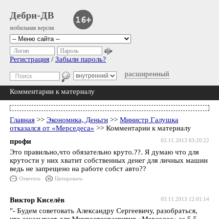
Дебри-ДВ
мобильная версия
Логин
Пароль
Регистрация
/
Забыли пароль?
расширенный
Комментарии к материалу
Главная
>>
Экономика, Деньги
>>
Министр Галушка
отказался от «Мерседеса»
>> Комментарии к материалу
профи
03.11.2013 03:20:22
Это правильно,что обязательно круто.??. Я думаю что для
крутости у них хватит собственных денег для личных машин
ведь не запрещено на работе собст авто??
Ответить
Цитировать
Виктор Киселёв
03.11.2013 12:01:14
"- Будем советовать Александру Сергеевичу, разобраться,