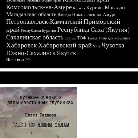
Забайкалье
Забайкальский край
Комсомольск-на-Амуре
Магадан
Курилы
Корякия
Магаданская область
Николаевск-на-Амуре
Находка
Приморский
Петропавловск-Камчатский
край
Республика Саха (Якутия)
Республика Бурятия
Сахалинская область
ТОФ
Тында
Улан-Удэ
Уссурийск
Сибирь
Хабаровск
Хабаровский край
Чукотка
Чита
Южно-Сахалинск
Якутск
Все теги >>