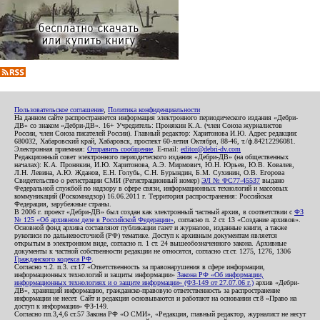
Пользовательское соглашение
,
Политика конфиденциальности
На данном сайте распространяется информация электронного периодического издания «Дебри-
ДВ» со знаком «Дебри-ДВ». 16+ Учредитель: Пронякин К.А. (член Союза журналистов
России, член Союза писателей России). Главный редактор: Харитонова И.Ю. Адрес редакции:
680032, Хабаровский край, Хабаровск, проспект 60-летия Октября, 88-46, т./ф.84212296081.
Электронная приемная:
Отправить сообщение
. E-mail:
editor@debri-dv.com
Редакционный совет электронного периодического издания «Дебри-ДВ» (на общественных
началах): К.А. Пронякин, И.Ю. Харитонова, А.Э. Мирмович, Ю.Н. Юрьев, Ю.В. Ковалев,
Л.Н. Левина, А.Ю. Жданов, Е.Н. Голубь, С.Н. Бурындин, Б.М. Сухинин, О.В. Егорова
Свидетельство о регистрации СМИ (Регистрационный номер)
ЭЛ № ФС77-45537
выдано
Федеральной службой по надзору в сфере связи, информационных технологий и массовых
коммуникаций (Роскомнадзор) 16.06.2011 г. Территория распространения: Российская
Федерация, зарубежные страны.
В 2006 г. проект «Дебри-ДВ» был создан как электронный частный архив, в соответствии с
ФЗ
№ 125 «Об архивном деле в Российской Федерации»
, согласно п. 2 ст. 13 «Создание архивов».
Основной фонд архива составляют публикации газет и журналов, изданные книги, а также
рукописи по дальневосточной (РФ) тематике. Доступ к архивным документам является
открытым в электронном виде, согласно п. 1 ст. 24 вышеобозначенного закона. Архивные
документы к частной собственности редакции не относятся, согласно ст.ст. 1275, 1276, 1306
Гражданского кодекса РФ
.
Согласно ч.2. п.3. ст.17 «Ответственность за правонарушения в сфере информации,
информационных технологий и защиты информации»
Закона РФ «Об информации,
информационных технологиях и о защите информации» (ФЗ-149 от 27.07.06 г.)
архив «Дебри-
ДВ», хранящий информацию, гражданско-правовую ответственность за распространение
информации не несет. Сайт и редакция основываются и работают на основании ст.8 «Право на
доступ к информации» ФЗ-149.
Согласно пп.3,4,6 ст.57 Закона РФ «О СМИ», «Редакция, главный редактор, журналист не несут