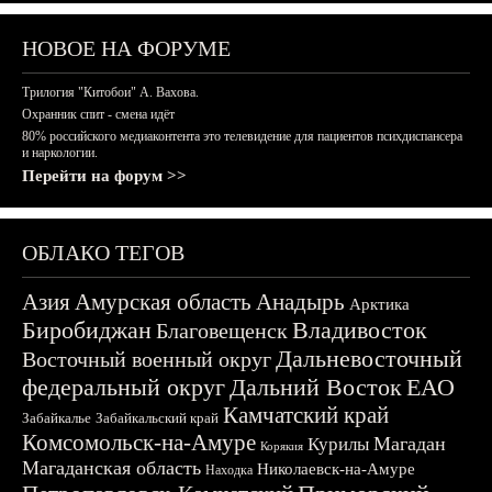
НОВОЕ НА ФОРУМЕ
Трилогия "Китобои" А. Вахова.
Охранник спит - смена идёт
80% российского медиаконтента это телевидение для пациентов психдиспансера
и наркологии.
Перейти на форум >>
ОБЛАКО ТЕГОВ
Азия
Амурская область
Анадырь
Арктика
Биробиджан
Владивосток
Благовещенск
Дальневосточный
Восточный военный округ
федеральный округ
Дальний Восток
ЕАО
Камчатский край
Забайкалье
Забайкальский край
Комсомольск-на-Амуре
Магадан
Курилы
Корякия
Магаданская область
Николаевск-на-Амуре
Находка