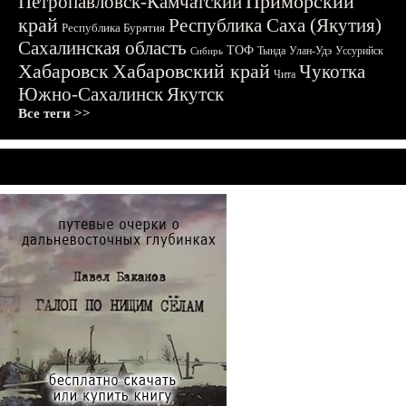
Приморский
Петропавловск-Камчатский
край
Республика Саха (Якутия)
Республика Бурятия
Сахалинская область
ТОФ
Тында
Улан-Удэ
Уссурийск
Сибирь
Хабаровск
Хабаровский край
Чукотка
Чита
Южно-Сахалинск
Якутск
Все теги >>