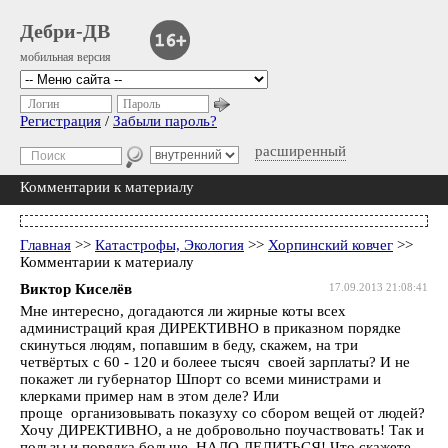
Дебри-ДВ
мобильная версия
Логин
Пароль
Регистрация
/
Забыли пароль?
расширенный
Комментарии к материалу
Главная
>>
Катастрофы, Экология
>>
Хорпинский ковчег
>>
Комментарии к материалу
Виктор Киселёв
17.09.2013 21:08:41
Мне интересно, догадаются ли жирные коты всех
администраций края ДИРЕКТИВНО в приказном порядке
скинуться людям, попавшим в беду, скажем, на три
четвёртых с 60 - 120 и болеее тысяч своей зарплаты? И не
покажет ли губернатор Шпорт со всеми министрами и
клерками пример нам в этом деле? Или
проще организовывать показуху со сбором вещей от людей?
Хочу ДИРЕКТИВНО, а не добровольно поучаствовать! Так и
пользы и порядка больше. НАДО ДЕЛИТЬСЯ! Что скажете,