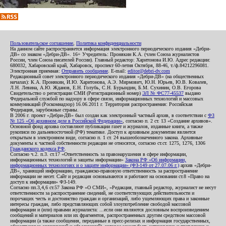
Пользовательское соглашение
,
Политика конфиденциальности
На данном сайте распространяется информация электронного периодического издания «Дебри-
ДВ» со знаком «Дебри-ДВ». 16+ Учредитель: Пронякин К.А. (член Союза журналистов
России, член Союза писателей России). Главный редактор: Харитонова И.Ю. Адрес редакции:
680032, Хабаровский край, Хабаровск, проспект 60-летия Октября, 88-46, т./ф.84212296081.
Электронная приемная:
Отправить сообщение
. E-mail:
editor@debri-dv.com
Редакционный совет электронного периодического издания «Дебри-ДВ» (на общественных
началах): К.А. Пронякин, И.Ю. Харитонова, А.Э. Мирмович, Ю.Н. Юрьев, Ю.В. Ковалев,
Л.Н. Левина, А.Ю. Жданов, Е.Н. Голубь, С.Н. Бурындин, Б.М. Сухинин, О.В. Егорова
Свидетельство о регистрации СМИ (Регистрационный номер)
ЭЛ № ФС77-45537
выдано
Федеральной службой по надзору в сфере связи, информационных технологий и массовых
коммуникаций (Роскомнадзор) 16.06.2011 г. Территория распространения: Российская
Федерация, зарубежные страны.
В 2006 г. проект «Дебри-ДВ» был создан как электронный частный архив, в соответствии с
ФЗ
№ 125 «Об архивном деле в Российской Федерации»
, согласно п. 2 ст. 13 «Создание архивов».
Основной фонд архива составляют публикации газет и журналов, изданные книги, а также
рукописи по дальневосточной (РФ) тематике. Доступ к архивным документам является
открытым в электронном виде, согласно п. 1 ст. 24 вышеобозначенного закона. Архивные
документы к частной собственности редакции не относятся, согласно ст.ст. 1275, 1276, 1306
Гражданского кодекса РФ
.
Согласно ч.2. п.3. ст.17 «Ответственность за правонарушения в сфере информации,
информационных технологий и защиты информации»
Закона РФ «Об информации,
информационных технологиях и о защите информации» (ФЗ-149 от 27.07.06 г.)
архив «Дебри-
ДВ», хранящий информацию, гражданско-правовую ответственность за распространение
информации не несет. Сайт и редакция основываются и работают на основании ст.8 «Право на
доступ к информации» ФЗ-149.
Согласно пп.3,4,6 ст.57 Закона РФ «О СМИ», «Редакция, главный редактор, журналист не несут
ответственности за распространение сведений, не соответствующих действительности и
порочащих честь и достоинство граждан и организаций, либо ущемляющих права и законные
интересы граждан, либо представляющих собой злоупотребление свободой массовой
информации и (или) правами журналиста: ...если они являются дословным воспроизведением
сообщений и материалов или их фрагментов, распространенных другим средством массовой
информации (а также сообщения, переданные в пресс-релизах и информация государственных,