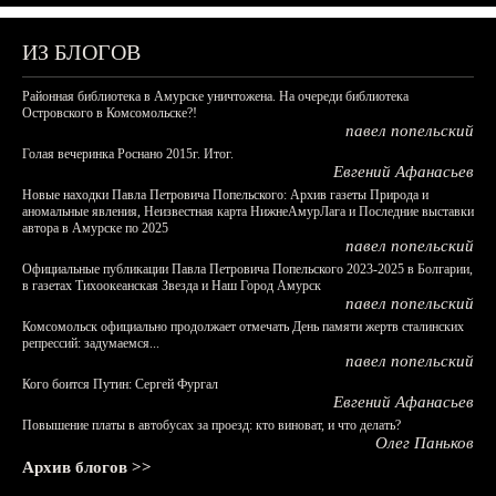
ИЗ БЛОГОВ
Районная библиотека в Амурске уничтожена. На очереди библиотека
Островского в Комсомольске?!
павел попельский
Голая вечеринка Роснано 2015г. Итог.
Евгений Афанасьев
Новые находки Павла Петровича Попельского: Архив газеты Природа и
аномальные явления, Неизвестная карта НижнеАмурЛага и Последние выставки
автора в Амурске по 2025
павел попельский
Официальные публикации Павла Петровича Попельского 2023-2025 в Болгарии,
в газетах Тихоокеанская Звезда и Наш Город Амурск
павел попельский
Комсомольск официально продолжает отмечать День памяти жертв сталинских
репрессий: задумаемся...
павел попельский
Кого боится Путин: Сергей Фургал
Евгений Афанасьев
Повышение платы в автобусах за проезд: кто виноват, и что делать?
Олег Паньков
Архив блогов >>