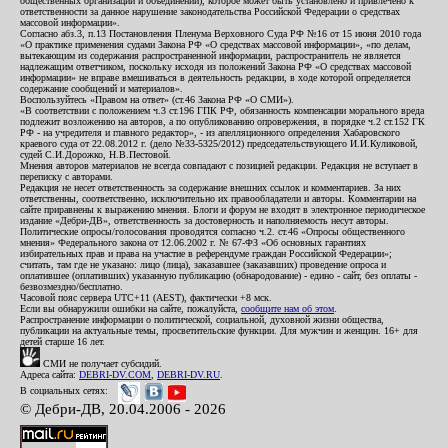
общественных организаций и объединений), которое может быть установлено и привлечено к
ответственности за данное нарушение законодательства Российской Федерации о средствах
массовой информации».
Согласно абз.3, п.13 Постановления Пленума Верховного Суда РФ №16 от 15 июня 2010 года
«О практике применения судами Закона РФ «О средствах массовой информации», «по делам,
вытекающим из содержания распространенной информации, распространитель не является
надлежащим ответчиком, поскольку исходя из положений Закона РФ «О средствах массовой
информации» не вправе вмешиваться в деятельность редакции, в ходе которой определяется
содержание сообщений и материалов».
Воспользуйтесь «Правом на ответ» (ст.46 Закона РФ «О СМИ»).
«В соответствии с положением ч.3 ст.196 ГПК РФ, обязанность компенсации морального вреда
подлежит возложению на авторов, а по опубликованию опровержения, в порядке ч.2 ст.152 ГК
РФ - на учредителя и главного редактор», - из апелляционного определения Хабаровского
краевого суда от 22.08.2012 г. (дело №33-5325/2012) председательствующего И.И.Куликовой,
судей С.И.Дорожко, Н.В.Пестовой.
Мнения авторов материалов не всегда совпадают с позицией редакции. Редакция не вступает в
переписку с авторами.
Редакция не несет ответственность за содержание внешних ссылок и комментариев. За них
ответственны, соответственно, исключительно их правообладатели и авторы. Комментарии на
сайте приравнены к выражению мнения. Блоги и форум не входят в электронное периодическое
издание «Дебри-ДВ», ответственность за достоверность и наполняемость несут авторы.
Политические опросы/голосования проводятся согласно ч.2. ст.46 «Опросы общественного
мнения» Федерального закона от 12.06.2002 г. № 67-ФЗ «Об основных гарантиях
избирательных прав и права на участие в референдуме граждан Российской Федерации»;
считать, там где не указано: лицо (лица), заказавшее (заказавших) проведение опроса и
оплатившее (оплативших) указанную публикацию (обнародование) - едино - сайт, без оплаты -
безвозмездно/бесплатно.
Часовой пояс сервера UTC+11 (AEST), фактически +8 мск.
Если вы обнаружили ошибки на сайте, пожалуйста,
сообщите нам об этом
.
Распространение информации о политической, социальной, духовной жизни общества,
публикации на актуальные темы, просветительские функции. Для мужчин и женщин. 16+ для
детей старше 16 лет.
СМИ не получает субсидий.
Адреса сайта:
DEBRI-DV.COM
,
DEBRI-DV.RU
.
В социальных сетях:
© Дебри-ДВ, 20.04.2006 - 2026