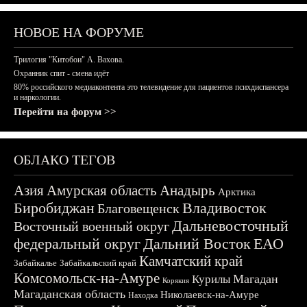
НОВОЕ НА ФОРУМЕ
Трилогия "Китобои" А. Вахова.
Охранник спит - смена идёт
80% российского медиаконтента это телевидение для пациентов психдиспансера
и наркологии.
Перейти на форум >>
ОБЛАКО ТЕГОВ
Азия
Амурская область
Анадырь
Арктика
Биробиджан
Владивосток
Благовещенск
Дальневосточный
Восточный военный округ
федеральный округ
Дальний Восток
ЕАО
Камчатский край
Забайкалье
Забайкальский край
Комсомольск-на-Амуре
Магадан
Курилы
Корякия
Магаданская область
Николаевск-на-Амуре
Находка