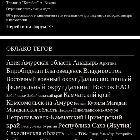
Трилогия "Китобои" А. Вахова.
Охранник спит - смена идёт
80% российского медиаконтента это телевидение для пациентов психдиспансера
и наркологии.
Перейти на форум >>
ОБЛАКО ТЕГОВ
Азия
Амурская область
Анадырь
Арктика
Биробиджан
Владивосток
Благовещенск
Дальневосточный
Восточный военный округ
федеральный округ
Дальний Восток
ЕАО
Камчатский край
Забайкалье
Забайкальский край
Комсомольск-на-Амуре
Магадан
Курилы
Корякия
Магаданская область
Николаевск-на-Амуре
Находка
Приморский
Петропавловск-Камчатский
край
Республика Саха (Якутия)
Республика Бурятия
Сахалинская область
ТОФ
Тында
Улан-Удэ
Уссурийск
Сибирь