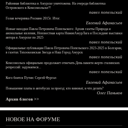
Районная библиотека в Амурске уничтожена. На очереди библиотека
Островского в Комсомольске?!
павел попельский
Голая вечеринка Роснано 2015г. Итог.
Евгений Афанасьев
Новые находки Павла Петровича Попельского: Архив газеты Природа и
аномальные явления, Неизвестная карта НижнеАмурЛага и Последние выставки
автора в Амурске по 2025
павел попельский
Официальные публикации Павла Петровича Попельского 2023-2025 в Болгарии,
в газетах Тихоокеанская Звезда и Наш Город Амурск
павел попельский
Комсомольск официально продолжает отмечать День памяти жертв сталинских
репрессий: задумаемся...
павел попельский
Кого боится Путин: Сергей Фургал
Евгений Афанасьев
Повышение платы в автобусах за проезд: кто виноват, и что делать?
Олег Паньков
Архив блогов >>
НОВОЕ НА ФОРУМЕ