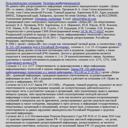
Пользовательское соглашение
,
Политика конфиденциальности
На данном сайте распространяется информация электронного периодического издания «Дебри-
ДВ» со знаком «Дебри-ДВ». 16+ Учредитель: Пронякин К.А. (член Союза журналистов
России, член Союза писателей России). Главный редактор: Харитонова И.Ю. Адрес редакции:
680032, Хабаровский край, Хабаровск, проспект 60-летия Октября, 88-46, т./ф.84212296081.
Электронная приемная:
Отправить сообщение
. E-mail:
editor@debri-dv.com
Редакционный совет электронного периодического издания «Дебри-ДВ» (на общественных
началах): К.А. Пронякин, И.Ю. Харитонова, А.Э. Мирмович, Ю.Н. Юрьев, Ю.В. Ковалев,
Л.Н. Левина, А.Ю. Жданов, Е.Н. Голубь, С.Н. Бурындин, Б.М. Сухинин, О.В. Егорова
Свидетельство о регистрации СМИ (Регистрационный номер)
ЭЛ № ФС77-45537
выдано
Федеральной службой по надзору в сфере связи, информационных технологий и массовых
коммуникаций (Роскомнадзор) 16.06.2011 г. Территория распространения: Российская
Федерация, зарубежные страны.
В 2006 г. проект «Дебри-ДВ» был создан как электронный частный архив, в соответствии с
ФЗ
№ 125 «Об архивном деле в Российской Федерации»
, согласно п. 2 ст. 13 «Создание архивов».
Основной фонд архива составляют публикации газет и журналов, изданные книги, а также
рукописи по дальневосточной (РФ) тематике. Доступ к архивным документам является
открытым в электронном виде, согласно п. 1 ст. 24 вышеобозначенного закона. Архивные
документы к частной собственности редакции не относятся, согласно ст.ст. 1275, 1276, 1306
Гражданского кодекса РФ
.
Согласно ч.2. п.3. ст.17 «Ответственность за правонарушения в сфере информации,
информационных технологий и защиты информации»
Закона РФ «Об информации,
информационных технологиях и о защите информации» (ФЗ-149 от 27.07.06 г.)
архив «Дебри-
ДВ», хранящий информацию, гражданско-правовую ответственность за распространение
информации не несет. Сайт и редакция основываются и работают на основании ст.8 «Право на
доступ к информации» ФЗ-149.
Согласно пп.3,4,6 ст.57 Закона РФ «О СМИ», «Редакция, главный редактор, журналист не несут
ответственности за распространение сведений, не соответствующих действительности и
порочащих честь и достоинство граждан и организаций, либо ущемляющих права и законные
интересы граждан, либо представляющих собой злоупотребление свободой массовой
информации и (или) правами журналиста: ...если они являются дословным воспроизведением
сообщений и материалов или их фрагментов, распространенных другим средством массовой
информации (а также сообщения, переданные в пресс-релизах и информация государственных,
общественных организаций и объединений), которое может быть установлено и привлечено к
ответственности за данное нарушение законодательства Российской Федерации о средствах
массовой информации».
Согласно абз.3, п.13 Постановления Пленума Верховного Суда РФ №16 от 15 июня 2010 года
«О практике применения судами Закона РФ «О средствах массовой информации», «по делам,
вытекающим из содержания распространенной информации, распространитель не является
надлежащим ответчиком, поскольку исходя из положений Закона РФ «О средствах массовой