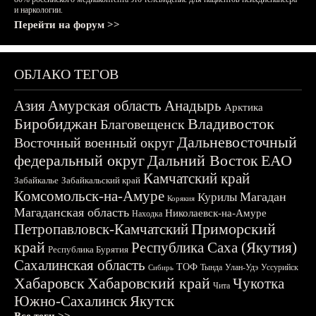
и наркологии.
Перейти на форум >>
ОБЛАКО ТЕГОВ
Азия
Амурская область
Анадырь
Арктика
Биробиджан
Владивосток
Благовещенск
Дальневосточный
Восточный военный округ
федеральный округ
Дальний Восток
ЕАО
Камчатский край
Забайкалье
Забайкальский край
Комсомольск-на-Амуре
Магадан
Курилы
Корякия
Магаданская область
Николаевск-на-Амуре
Находка
Приморский
Петропавловск-Камчатский
край
Республика Саха (Якутия)
Республика Бурятия
Сахалинская область
ТОФ
Тында
Улан-Удэ
Уссурийск
Сибирь
Хабаровск
Хабаровский край
Чукотка
Чита
Южно-Сахалинск
Якутск