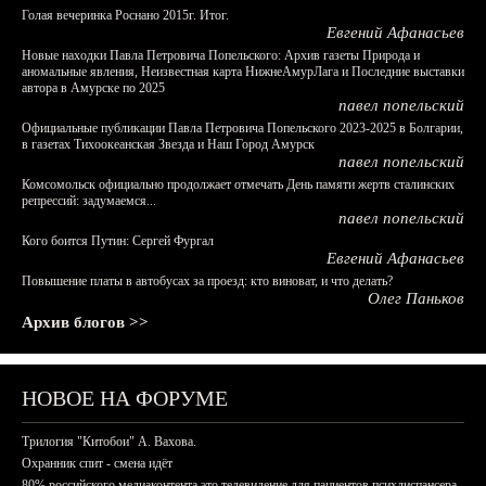
Голая вечеринка Роснано 2015г. Итог.
Евгений Афанасьев
Новые находки Павла Петровича Попельского: Архив газеты Природа и
аномальные явления, Неизвестная карта НижнеАмурЛага и Последние выставки
автора в Амурске по 2025
павел попельский
Официальные публикации Павла Петровича Попельского 2023-2025 в Болгарии,
в газетах Тихоокеанская Звезда и Наш Город Амурск
павел попельский
Комсомольск официально продолжает отмечать День памяти жертв сталинских
репрессий: задумаемся...
павел попельский
Кого боится Путин: Сергей Фургал
Евгений Афанасьев
Повышение платы в автобусах за проезд: кто виноват, и что делать?
Олег Паньков
Архив блогов >>
НОВОЕ НА ФОРУМЕ
Трилогия "Китобои" А. Вахова.
Охранник спит - смена идёт
80% российского медиаконтента это телевидение для пациентов психдиспансера