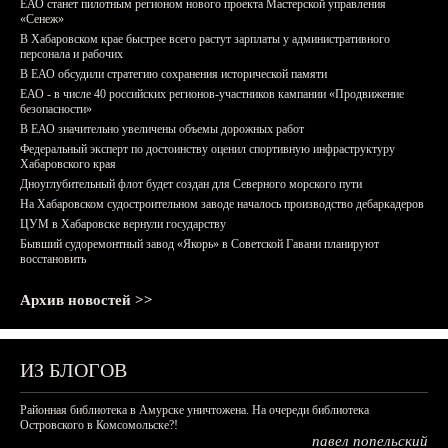
ЕАО станет пилотным регионом нового проекта Мастерской управления
«Сенеж»
В Хабаровском крае быстрее всего растут зарплаты у административного
персонала и рабочих
В ЕАО обсудили стратегию сохранения исторической памяти
ЕАО - в числе 40 российских регионов-участников кампании «Продвижение
безопасности»
В ЕАО значительно увеличены объемы дорожных работ
Федеральный эксперт по достоинству оценил спортивную инфраструктуру
Хабаровского края
Дноуглубительный флот будет создан для Северного морского пути
На Хабаровском судостроительном заводе началось производство дебаркадеров
ЦУМ в Хабаровске вернули государству
Бывший судоремонтный завод «Якорь» в Советской Гавани планируют
восстановить
Архив новостей >>
ИЗ БЛОГОВ
Районная библиотека в Амурске уничтожена. На очереди библиотека
Островского в Комсомольске?!
павел попельский