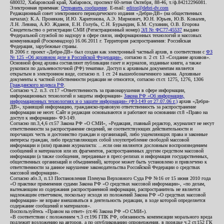
680032, Хабаровский край, Хабаровск, проспект 60-летия Октября, 88-46, т./ф.84212296081.
Электронная приемная:
Отправить сообщение
. E-mail:
editor@debri-dv.com
Редакционный совет электронного периодического издания «Дебри-ДВ» (на общественных
началах): К.А. Пронякин, И.Ю. Харитонова, А.Э. Мирмович, Ю.Н. Юрьев, Ю.В. Ковалев,
Л.Н. Левина, А.Ю. Жданов, Е.Н. Голубь, С.Н. Бурындин, Б.М. Сухинин, О.В. Егорова
Свидетельство о регистрации СМИ (Регистрационный номер)
ЭЛ № ФС77-45537
выдано
Федеральной службой по надзору в сфере связи, информационных технологий и массовых
коммуникаций (Роскомнадзор) 16.06.2011 г. Территория распространения: Российская
Федерация, зарубежные страны.
В 2006 г. проект «Дебри-ДВ» был создан как электронный частный архив, в соответствии с
ФЗ
№ 125 «Об архивном деле в Российской Федерации»
, согласно п. 2 ст. 13 «Создание архивов».
Основной фонд архива составляют публикации газет и журналов, изданные книги, а также
рукописи по дальневосточной (РФ) тематике. Доступ к архивным документам является
открытым в электронном виде, согласно п. 1 ст. 24 вышеобозначенного закона. Архивные
документы к частной собственности редакции не относятся, согласно ст.ст. 1275, 1276, 1306
Гражданского кодекса РФ
.
Согласно ч.2. п.3. ст.17 «Ответственность за правонарушения в сфере информации,
информационных технологий и защиты информации»
Закона РФ «Об информации,
информационных технологиях и о защите информации» (ФЗ-149 от 27.07.06 г.)
архив «Дебри-
ДВ», хранящий информацию, гражданско-правовую ответственность за распространение
информации не несет. Сайт и редакция основываются и работают на основании ст.8 «Право на
доступ к информации» ФЗ-149.
Согласно пп.3,4,6 ст.57 Закона РФ «О СМИ», «Редакция, главный редактор, журналист не несут
ответственности за распространение сведений, не соответствующих действительности и
порочащих честь и достоинство граждан и организаций, либо ущемляющих права и законные
интересы граждан, либо представляющих собой злоупотребление свободой массовой
информации и (или) правами журналиста: ...если они являются дословным воспроизведением
сообщений и материалов или их фрагментов, распространенных другим средством массовой
информации (а также сообщения, переданные в пресс-релизах и информация государственных,
общественных организаций и объединений), которое может быть установлено и привлечено к
ответственности за данное нарушение законодательства Российской Федерации о средствах
массовой информации».
Согласно абз.3, п.13 Постановления Пленума Верховного Суда РФ №16 от 15 июня 2010 года
«О практике применения судами Закона РФ «О средствах массовой информации», «по делам,
вытекающим из содержания распространенной информации, распространитель не является
надлежащим ответчиком, поскольку исходя из положений Закона РФ «О средствах массовой
информации» не вправе вмешиваться в деятельность редакции, в ходе которой определяется
содержание сообщений и материалов».
Воспользуйтесь «Правом на ответ» (ст.46 Закона РФ «О СМИ»).
«В соответствии с положением ч.3 ст.196 ГПК РФ, обязанность компенсации морального вреда
подлежит возложению на авторов, а по опубликованию опровержения, в порядке ч.2 ст.152 ГК