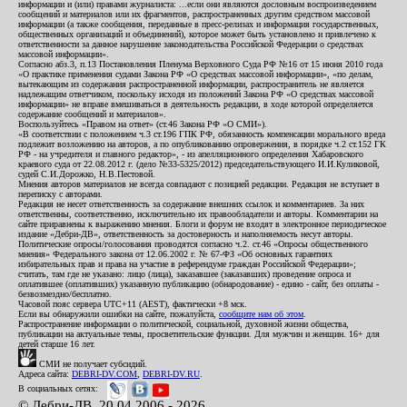
информации и (или) правами журналиста: ...если они являются дословным воспроизведением
сообщений и материалов или их фрагментов, распространенных другим средством массовой
информации (а также сообщения, переданные в пресс-релизах и информация государственных,
общественных организаций и объединений), которое может быть установлено и привлечено к
ответственности за данное нарушение законодательства Российской Федерации о средствах
массовой информации».
Согласно абз.3, п.13 Постановления Пленума Верховного Суда РФ №16 от 15 июня 2010 года
«О практике применения судами Закона РФ «О средствах массовой информации», «по делам,
вытекающим из содержания распространенной информации, распространитель не является
надлежащим ответчиком, поскольку исходя из положений Закона РФ «О средствах массовой
информации» не вправе вмешиваться в деятельность редакции, в ходе которой определяется
содержание сообщений и материалов».
Воспользуйтесь «Правом на ответ» (ст.46 Закона РФ «О СМИ»).
«В соответствии с положением ч.3 ст.196 ГПК РФ, обязанность компенсации морального вреда
подлежит возложению на авторов, а по опубликованию опровержения, в порядке ч.2 ст.152 ГК
РФ - на учредителя и главного редактор», - из апелляционного определения Хабаровского
краевого суда от 22.08.2012 г. (дело №33-5325/2012) председательствующего И.И.Куликовой,
судей С.И.Дорожко, Н.В.Пестовой.
Мнения авторов материалов не всегда совпадают с позицией редакции. Редакция не вступает в
переписку с авторами.
Редакция не несет ответственность за содержание внешних ссылок и комментариев. За них
ответственны, соответственно, исключительно их правообладатели и авторы. Комментарии на
сайте приравнены к выражению мнения. Блоги и форум не входят в электронное периодическое
издание «Дебри-ДВ», ответственность за достоверность и наполняемость несут авторы.
Политические опросы/голосования проводятся согласно ч.2. ст.46 «Опросы общественного
мнения» Федерального закона от 12.06.2002 г. № 67-ФЗ «Об основных гарантиях
избирательных прав и права на участие в референдуме граждан Российской Федерации»;
считать, там где не указано: лицо (лица), заказавшее (заказавших) проведение опроса и
оплатившее (оплативших) указанную публикацию (обнародование) - едино - сайт, без оплаты -
безвозмездно/бесплатно.
Часовой пояс сервера UTC+11 (AEST), фактически +8 мск.
Если вы обнаружили ошибки на сайте, пожалуйста,
сообщите нам об этом
.
Распространение информации о политической, социальной, духовной жизни общества,
публикации на актуальные темы, просветительские функции. Для мужчин и женщин. 16+ для
детей старше 16 лет.
СМИ не получает субсидий.
Адреса сайта:
DEBRI-DV.COM
,
DEBRI-DV.RU
.
В социальных сетях:
© Дебри-ДВ, 20.04.2006 - 2026