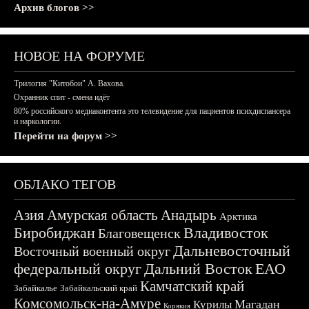
Архив блогов >>
НОВОЕ НА ФОРУМЕ
Трилогия "Китобои" А. Вахова.
Охранник спит - смена идёт
80% российского медиаконтента это телевидение для пациентов психдиспансера
и наркологии.
Перейти на форум >>
ОБЛАКО ТЕГОВ
Азия
Амурская область
Анадырь
Арктика
Биробиджан
Владивосток
Благовещенск
Дальневосточный
Восточный военный округ
федеральный округ
Дальний Восток
ЕАО
Камчатский край
Забайкалье
Забайкальский край
Комсомольск-на-Амуре
Магадан
Курилы
Корякия