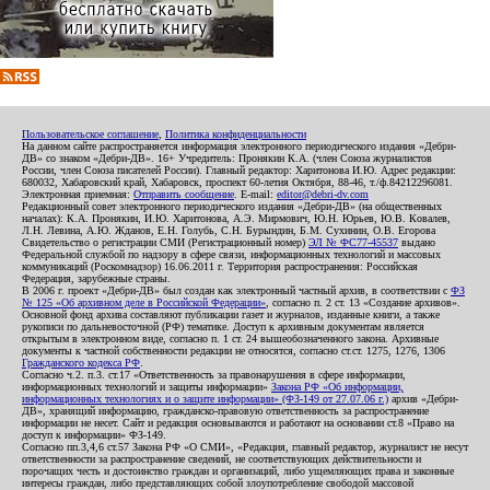
Пользовательское соглашение
,
Политика конфиденциальности
На данном сайте распространяется информация электронного периодического издания «Дебри-
ДВ» со знаком «Дебри-ДВ». 16+ Учредитель: Пронякин К.А. (член Союза журналистов
России, член Союза писателей России). Главный редактор: Харитонова И.Ю. Адрес редакции:
680032, Хабаровский край, Хабаровск, проспект 60-летия Октября, 88-46, т./ф.84212296081.
Электронная приемная:
Отправить сообщение
. E-mail:
editor@debri-dv.com
Редакционный совет электронного периодического издания «Дебри-ДВ» (на общественных
началах): К.А. Пронякин, И.Ю. Харитонова, А.Э. Мирмович, Ю.Н. Юрьев, Ю.В. Ковалев,
Л.Н. Левина, А.Ю. Жданов, Е.Н. Голубь, С.Н. Бурындин, Б.М. Сухинин, О.В. Егорова
Свидетельство о регистрации СМИ (Регистрационный номер)
ЭЛ № ФС77-45537
выдано
Федеральной службой по надзору в сфере связи, информационных технологий и массовых
коммуникаций (Роскомнадзор) 16.06.2011 г. Территория распространения: Российская
Федерация, зарубежные страны.
В 2006 г. проект «Дебри-ДВ» был создан как электронный частный архив, в соответствии с
ФЗ
№ 125 «Об архивном деле в Российской Федерации»
, согласно п. 2 ст. 13 «Создание архивов».
Основной фонд архива составляют публикации газет и журналов, изданные книги, а также
рукописи по дальневосточной (РФ) тематике. Доступ к архивным документам является
открытым в электронном виде, согласно п. 1 ст. 24 вышеобозначенного закона. Архивные
документы к частной собственности редакции не относятся, согласно ст.ст. 1275, 1276, 1306
Гражданского кодекса РФ
.
Согласно ч.2. п.3. ст.17 «Ответственность за правонарушения в сфере информации,
информационных технологий и защиты информации»
Закона РФ «Об информации,
информационных технологиях и о защите информации» (ФЗ-149 от 27.07.06 г.)
архив «Дебри-
ДВ», хранящий информацию, гражданско-правовую ответственность за распространение
информации не несет. Сайт и редакция основываются и работают на основании ст.8 «Право на
доступ к информации» ФЗ-149.
Согласно пп.3,4,6 ст.57 Закона РФ «О СМИ», «Редакция, главный редактор, журналист не несут
ответственности за распространение сведений, не соответствующих действительности и
порочащих честь и достоинство граждан и организаций, либо ущемляющих права и законные
интересы граждан, либо представляющих собой злоупотребление свободой массовой