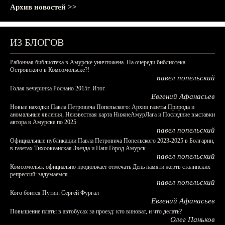
Архив новостей >>
ИЗ БЛОГОВ
Районная библиотека в Амурске уничтожена. На очереди библиотека
Островского в Комсомольске?!
павел попельский
Голая вечеринка Роснано 2015г. Итог.
Евгений Афанасьев
Новые находки Павла Петровича Попельского: Архив газеты Природа и
аномальные явления, Неизвестная карта НижнеАмурЛага и Последние выставки
автора в Амурске по 2025
павел попельский
Официальные публикации Павла Петровича Попельского 2023-2025 в Болгарии,
в газетах Тихоокеанская Звезда и Наш Город Амурск
павел попельский
Комсомольск официально продолжает отмечать День памяти жертв сталинских
репрессий: задумаемся...
павел попельский
Кого боится Путин: Сергей Фургал
Евгений Афанасьев
Повышение платы в автобусах за проезд: кто виноват, и что делать?
Олег Паньков