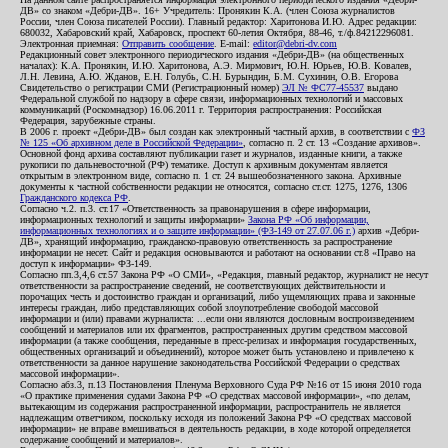
ДВ» со знаком «Дебри-ДВ». 16+ Учредитель: Пронякин К.А. (член Союза журналистов
России, член Союза писателей России). Главный редактор: Харитонова И.Ю. Адрес редакции:
680032, Хабаровский край, Хабаровск, проспект 60-летия Октября, 88-46, т./ф.84212296081.
Электронная приемная:
Отправить сообщение
. E-mail:
editor@debri-dv.com
Редакционный совет электронного периодического издания «Дебри-ДВ» (на общественных
началах): К.А. Пронякин, И.Ю. Харитонова, А.Э. Мирмович, Ю.Н. Юрьев, Ю.В. Ковалев,
Л.Н. Левина, А.Ю. Жданов, Е.Н. Голубь, С.Н. Бурындин, Б.М. Сухинин, О.В. Егорова
Свидетельство о регистрации СМИ (Регистрационный номер)
ЭЛ № ФС77-45537
выдано
Федеральной службой по надзору в сфере связи, информационных технологий и массовых
коммуникаций (Роскомнадзор) 16.06.2011 г. Территория распространения: Российская
Федерация, зарубежные страны.
В 2006 г. проект «Дебри-ДВ» был создан как электронный частный архив, в соответствии с
ФЗ
№ 125 «Об архивном деле в Российской Федерации»
, согласно п. 2 ст. 13 «Создание архивов».
Основной фонд архива составляют публикации газет и журналов, изданные книги, а также
рукописи по дальневосточной (РФ) тематике. Доступ к архивным документам является
открытым в электронном виде, согласно п. 1 ст. 24 вышеобозначенного закона. Архивные
документы к частной собственности редакции не относятся, согласно ст.ст. 1275, 1276, 1306
Гражданского кодекса РФ
.
Согласно ч.2. п.3. ст.17 «Ответственность за правонарушения в сфере информации,
информационных технологий и защиты информации»
Закона РФ «Об информации,
информационных технологиях и о защите информации» (ФЗ-149 от 27.07.06 г.)
архив «Дебри-
ДВ», хранящий информацию, гражданско-правовую ответственность за распространение
информации не несет. Сайт и редакция основываются и работают на основании ст.8 «Право на
доступ к информации» ФЗ-149.
Согласно пп.3,4,6 ст.57 Закона РФ «О СМИ», «Редакция, главный редактор, журналист не несут
ответственности за распространение сведений, не соответствующих действительности и
порочащих честь и достоинство граждан и организаций, либо ущемляющих права и законные
интересы граждан, либо представляющих собой злоупотребление свободой массовой
информации и (или) правами журналиста: ...если они являются дословным воспроизведением
сообщений и материалов или их фрагментов, распространенных другим средством массовой
информации (а также сообщения, переданные в пресс-релизах и информация государственных,
общественных организаций и объединений), которое может быть установлено и привлечено к
ответственности за данное нарушение законодательства Российской Федерации о средствах
массовой информации».
Согласно абз.3, п.13 Постановления Пленума Верховного Суда РФ №16 от 15 июня 2010 года
«О практике применения судами Закона РФ «О средствах массовой информации», «по делам,
вытекающим из содержания распространенной информации, распространитель не является
надлежащим ответчиком, поскольку исходя из положений Закона РФ «О средствах массовой
информации» не вправе вмешиваться в деятельность редакции, в ходе которой определяется
содержание сообщений и материалов».