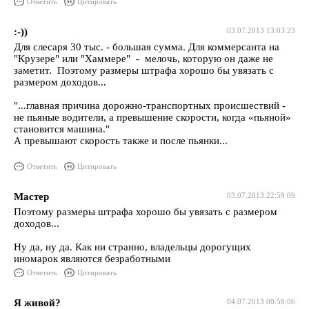
Ответить
Цитировать
:-))
03.07.2013 13:03:23
Для слесаря 30 тыс. - большая сумма. Для коммерсанта на
"Крузере" или "Хаммере" - мелочь, которую он даже не
заметит. Поэтому размеры штрафа хорошо бы увязать с
размером доходов...
"...главная причина дорожно-транспортных происшествий -
не пьяные водители, а превышение скорости, когда «пьяной»
становится машина."
А превышают скорость также и после пьянки...
Ответить
Цитировать
Мастер
03.07.2013 22:59:09
Поэтому размеры штрафа хорошо бы увязать с размером
доходов...
Ну да, ну да. Как ни странно, владельцы дорогущих
иномарок являются безработными
Ответить
Цитировать
Я живой?
04.07.2013 00:58:06