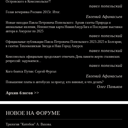
Островского в Комсомольске?!
павел попельский
Голая вечеринка Роснано 2015г. Итог.
Евгений Афанасьев
Новые находки Павла Петровича Попельского: Архив газеты Природа и
аномальные явления, Неизвестная карта НижнеАмурЛага и Последние выставки
автора в Амурске по 2025
павел попельский
Официальные публикации Павла Петровича Попельского 2023-2025 в Болгарии,
в газетах Тихоокеанская Звезда и Наш Город Амурск
павел попельский
Комсомольск официально продолжает отмечать День памяти жертв сталинских
репрессий: задумаемся...
павел попельский
Кого боится Путин: Сергей Фургал
Евгений Афанасьев
Повышение платы в автобусах за проезд: кто виноват, и что делать?
Олег Паньков
Архив блогов >>
НОВОЕ НА ФОРУМЕ
Трилогия "Китобои" А. Вахова.