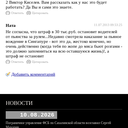
2 Виктор Киселев. Вам рассказать как у нас это будет
работать? Да Вы и сами это знаете.
Ответить
Цитировать
Ната
11.07.2013 09:53:25
Не согласна, что штраф в 30 тыс.руб. остановит водителей
от пьянства за рулем...Недавно смотрела наказание за пьяное
вождение в Сингапуре - вот это да, жестоко конечно, но
очень действенно (когда тебя по жопе до мяса бьют розгами -
это должно запомниться на всю оставшуюся жизнь)!, а
штраф не остановит
Ответить
Цитировать
Добавить комментарий
НОВОСТИ
10.08.2026
Пограничное управление ФСБ по Сахалинской области возглавил Сергей
Махорин