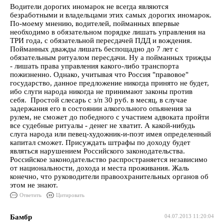
Водители дорогих иномарок не всегда являются
безработными и владельцами этих самых дорогих иномарок.
По-моему мнению, водителей, пойманных впервые
необходимо в обязательном порядке лишать управления на
ТРИ года, с обязательной пересдачей ПДД и вождения.
Пойманных дважды лишать беспощадно до 7 лет с
обязательным ритуалом пересдачи. Ну а пойманных трижды
- лишать права управления какого-либо транспорта
пожизненно. Однако, учитывая что Россия "правовое"
государство, данное предложение никогда принято не будет,
ибо слуги народа никогда не принимают законы против
себя. Простой слесарь с з/п 30 руб. в месяц, в случае
задержания его в состоянии алкогольного опьянения за
рулем, не сможет до победного с участием адвоката пройти
все судебные ритуалы - денег не хватит. А какой-нибудь
слуга народа или певец-художник-и-поэт имея определенный
капитал сможет. Присуждать штрафы по доходу будет
являться нарушением Российского законодательства.
Российское законодательство распространяется независимо
от национальности, дохода и места проживания. Жаль
конечно, что руководители правоохранительных органов об
этом не знают.
Ответить
Цитировать
Бамбр
04.07.2013 11:20:04