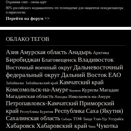
Охранник спит - смена идёт
80% российского медиаконтента это телевидение для пациентов психдиспансера
и наркологии.
Перейти на форум >>
ОБЛАКО ТЕГОВ
Азия
Амурская область
Анадырь
Арктика
Биробиджан
Владивосток
Благовещенск
Дальневосточный
Восточный военный округ
федеральный округ
Дальний Восток
ЕАО
Камчатский край
Забайкалье
Забайкальский край
Комсомольск-на-Амуре
Магадан
Курилы
Корякия
Магаданская область
Николаевск-на-Амуре
Находка
Приморский
Петропавловск-Камчатский
край
Республика Саха (Якутия)
Республика Бурятия
Сахалинская область
ТОФ
Тында
Улан-Удэ
Уссурийск
Сибирь
Хабаровск
Хабаровский край
Чукотка
Чита