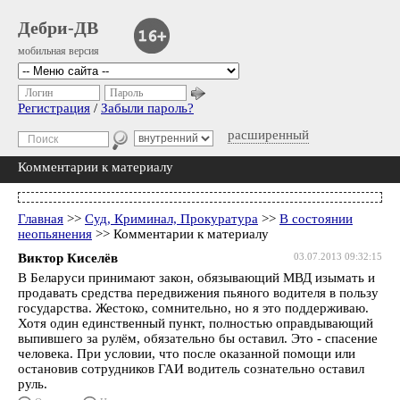
Дебри-ДВ
мобильная версия
Логин
Пароль
Регистрация
/
Забыли пароль?
расширенный
Комментарии к материалу
Главная
>>
Суд, Криминал, Прокуратура
>>
В состоянии
неопьянения
>> Комментарии к материалу
Виктор Киселёв
03.07.2013 09:32:15
В Беларуси принимают закон, обязывающий МВД изымать и
продавать средства передвижения пьяного водителя в пользу
государства. Жестоко, сомнительно, но я это поддерживаю.
Хотя один единственный пункт, полностью оправдывающий
выпившего за рулём, обязательно бы оставил. Это - спасение
человека. При условии, что после оказанной помощи или
остановив сотрудников ГАИ водитель сознательно оставил
руль.