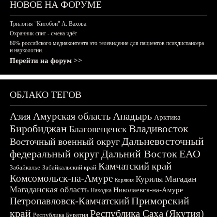
НОВОЕ НА ФОРУМЕ
Трилогия "Китобои" А. Вахова.
Охранник спит - смена идёт
80% российского медиаконтента это телевидение для пациентов психдиспансера
и наркологии.
Перейти на форум >>
ОБЛАКО ТЕГОВ
Азия
Амурская область
Анадырь
Арктика
Биробиджан
Владивосток
Благовещенск
Дальневосточный
Восточный военный округ
федеральный округ
Дальний Восток
ЕАО
Камчатский край
Забайкалье
Забайкальский край
Комсомольск-на-Амуре
Магадан
Курилы
Корякия
Магаданская область
Николаевск-на-Амуре
Находка
Приморский
Петропавловск-Камчатский
край
Республика Саха (Якутия)
Республика Бурятия