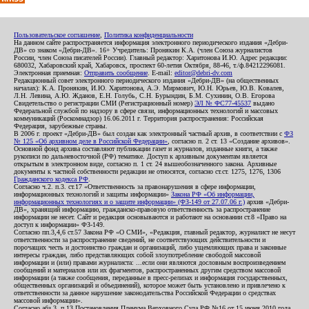
Пользовательское соглашение
,
Политика конфиденциальности
На данном сайте распространяется информация электронного периодического издания «Дебри-
ДВ» со знаком «Дебри-ДВ». 16+ Учредитель: Пронякин К.А. (член Союза журналистов
России, член Союза писателей России). Главный редактор: Харитонова И.Ю. Адрес редакции:
680032, Хабаровский край, Хабаровск, проспект 60-летия Октября, 88-46, т./ф.84212296081.
Электронная приемная:
Отправить сообщение
. E-mail:
editor@debri-dv.com
Редакционный совет электронного периодического издания «Дебри-ДВ» (на общественных
началах): К.А. Пронякин, И.Ю. Харитонова, А.Э. Мирмович, Ю.Н. Юрьев, Ю.В. Ковалев,
Л.Н. Левина, А.Ю. Жданов, Е.Н. Голубь, С.Н. Бурындин, Б.М. Сухинин, О.В. Егорова
Свидетельство о регистрации СМИ (Регистрационный номер)
ЭЛ № ФС77-45537
выдано
Федеральной службой по надзору в сфере связи, информационных технологий и массовых
коммуникаций (Роскомнадзор) 16.06.2011 г. Территория распространения: Российская
Федерация, зарубежные страны.
В 2006 г. проект «Дебри-ДВ» был создан как электронный частный архив, в соответствии с
ФЗ
№ 125 «Об архивном деле в Российской Федерации»
, согласно п. 2 ст. 13 «Создание архивов».
Основной фонд архива составляют публикации газет и журналов, изданные книги, а также
рукописи по дальневосточной (РФ) тематике. Доступ к архивным документам является
открытым в электронном виде, согласно п. 1 ст. 24 вышеобозначенного закона. Архивные
документы к частной собственности редакции не относятся, согласно ст.ст. 1275, 1276, 1306
Гражданского кодекса РФ
.
Согласно ч.2. п.3. ст.17 «Ответственность за правонарушения в сфере информации,
информационных технологий и защиты информации»
Закона РФ «Об информации,
информационных технологиях и о защите информации» (ФЗ-149 от 27.07.06 г.)
архив «Дебри-
ДВ», хранящий информацию, гражданско-правовую ответственность за распространение
информации не несет. Сайт и редакция основываются и работают на основании ст.8 «Право на
доступ к информации» ФЗ-149.
Согласно пп.3,4,6 ст.57 Закона РФ «О СМИ», «Редакция, главный редактор, журналист не несут
ответственности за распространение сведений, не соответствующих действительности и
порочащих честь и достоинство граждан и организаций, либо ущемляющих права и законные
интересы граждан, либо представляющих собой злоупотребление свободой массовой
информации и (или) правами журналиста: ...если они являются дословным воспроизведением
сообщений и материалов или их фрагментов, распространенных другим средством массовой
информации (а также сообщения, переданные в пресс-релизах и информация государственных,
общественных организаций и объединений), которое может быть установлено и привлечено к
ответственности за данное нарушение законодательства Российской Федерации о средствах
массовой информации».
Согласно абз.3, п.13 Постановления Пленума Верховного Суда РФ №16 от 15 июня 2010 года