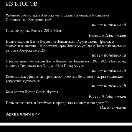
ИЗ БЛОГОВ
Районная библиотека в Амурске уничтожена. На очереди библиотека
Островского в Комсомольске?!
павел попельский
Голая вечеринка Роснано 2015г. Итог.
Евгений Афанасьев
Новые находки Павла Петровича Попельского: Архив газеты Природа и
аномальные явления, Неизвестная карта НижнеАмурЛага и Последние выставки
автора в Амурске по 2025
павел попельский
Официальные публикации Павла Петровича Попельского 2023-2025 в Болгарии,
в газетах Тихоокеанская Звезда и Наш Город Амурск
павел попельский
Комсомольск официально продолжает отмечать День памяти жертв сталинских
репрессий: задумаемся...
павел попельский
Кого боится Путин: Сергей Фургал
Евгений Афанасьев
Повышение платы в автобусах за проезд: кто виноват, и что делать?
Олег Паньков
Архив блогов >>