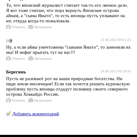
То, что японский журналист считает так-то его личное дело.
Я вот тоже считаю, что пора вернуть Японские острова
айнам, а "сыны Ямато", то есть японцы пусть уплывают на
юг, откуда когда-то пожаловали.
Ответить
Цитировать
:-))
21.06.2013 09:01:23
Ну, а если айны уничтожены "сынами Ямато", то заменили их
мы! И нефиг прыгать тут на нас!!!
Ответить
Цитировать
Берегинь
26.06.2013 04:28:54
Пусть не разевают рот на наши природные богатства. Ни
пяди земли иноземцам! Если так хочется решить курильскую
проблему пусть японцы отдадут половину своего северного
острова Хоккайдо России.
Ответить
Цитировать
Добавить комментарий