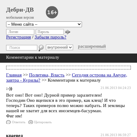
Дебри-ДВ
мобильная версия
Логин
Пароль
Регистрация
/
Забыли пароль?
расширенный
Комментарии к материалу
Главная
>>
Политика, Власть
>>
Сегодня острова на Амуре,
завтра - Курилы?
>> Комментарии к материалу
:-))
21.06.2013 04:24:23
Вот оно! Вот оно! Дурной пример заразителен!
Господин Оно вцепился в это пример, как клещ! И что
теперь? Таких примеров полно можно набрать. И землицы
нашей не хватит для всех иноземцев-басурман.
Фиг им!
Ответить
Цитировать
краевед
21.06.2013 06:59:27