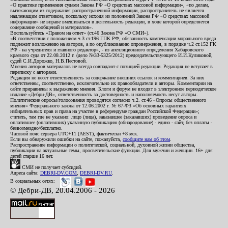
«О практике применения судами Закона РФ «О средствах массовой информации», «по делам,
вытекающим из содержания распространенной информации, распространитель не является
надлежащим ответчиком, поскольку исходя из положений Закона РФ «О средствах массовой
информации» не вправе вмешиваться в деятельность редакции, в ходе которой определяется
содержание сообщений и материалов».
Воспользуйтесь «Правом на ответ» (ст.46 Закона РФ «О СМИ»).
«В соответствии с положением ч.3 ст.196 ГПК РФ, обязанность компенсации морального вреда
подлежит возложению на авторов, а по опубликованию опровержения, в порядке ч.2 ст.152 ГК
РФ - на учредителя и главного редактор», - из апелляционного определения Хабаровского
краевого суда от 22.08.2012 г. (дело №33-5325/2012) председательствующего И.И.Куликовой,
судей С.И.Дорожко, Н.В.Пестовой.
Мнения авторов материалов не всегда совпадают с позицией редакции. Редакция не вступает в
переписку с авторами.
Редакция не несет ответственность за содержание внешних ссылок и комментариев. За них
ответственны, соответственно, исключительно их правообладатели и авторы. Комментарии на
сайте приравнены к выражению мнения. Блоги и форум не входят в электронное периодическое
издание «Дебри-ДВ», ответственность за достоверность и наполняемость несут авторы.
Политические опросы/голосования проводятся согласно ч.2. ст.46 «Опросы общественного
мнения» Федерального закона от 12.06.2002 г. № 67-ФЗ «Об основных гарантиях
избирательных прав и права на участие в референдуме граждан Российской Федерации»;
считать, там где не указано: лицо (лица), заказавшее (заказавших) проведение опроса и
оплатившее (оплативших) указанную публикацию (обнародование) - едино - сайт, без оплаты -
безвозмездно/бесплатно.
Часовой пояс сервера UTC+11 (AEST), фактически +8 мск.
Если вы обнаружили ошибки на сайте, пожалуйста,
сообщите нам об этом
.
Распространение информации о политической, социальной, духовной жизни общества,
публикации на актуальные темы, просветительские функции. Для мужчин и женщин. 16+ для
детей старше 16 лет.
СМИ не получает субсидий.
Адреса сайта:
DEBRI-DV.COM
,
DEBRI-DV.RU
.
В социальных сетях:
© Дебри-ДВ, 20.04.2006 - 2026