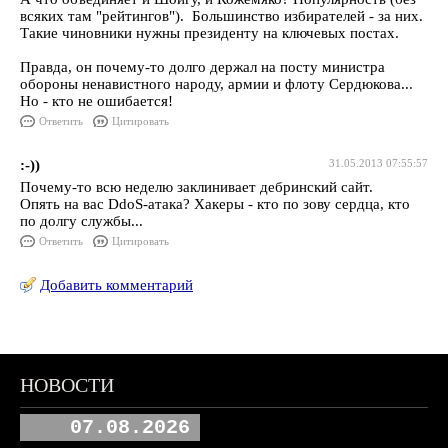
всяких там "рейтингов"). Большинство избирателей - за них.
Такие чиновники нужны президенту на ключевых постах.
Правда, он почему-то долго держал на посту министра
обороны ненавистного народу, армии и флоту Сердюкова...
Но - кто не ошибается!
Ответить
Цитировать
:-))
31.05.2013 07:55:57
Почему-то всю неделю заклинивает дебринский сайт.
Опять на вас DdoS-атака? Хакеры - кто по зову сердца, кто
по долгу службы...
Ответить
Цитировать
Добавить комментарий
НОВОСТИ
07.08.2026