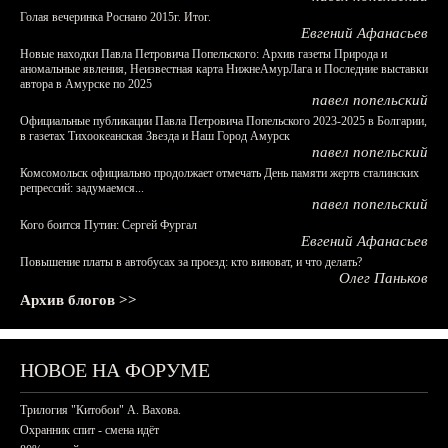
Голая вечеринка Роснано 2015г. Итог.
Евгений Афанасьев
Новые находки Павла Петровича Попельского: Архив газеты Природа и
аномальные явления, Неизвестная карта НижнеАмурЛага и Последние выставки
автора в Амурске по 2025
павел попельский
Официальные публикации Павла Петровича Попельского 2023-2025 в Болгарии,
в газетах Тихоокеанская Звезда и Наш Город Амурск
павел попельский
Комсомольск официально продолжает отмечать День памяти жертв сталинских
репрессий: задумаемся...
павел попельский
Кого боится Путин: Сергей Фургал
Евгений Афанасьев
Повышение платы в автобусах за проезд: кто виноват, и что делать?
Олег Паньков
Архив блогов >>
НОВОЕ НА ФОРУМЕ
Трилогия "Китобои" А. Вахова.
Охранник спит - смена идёт