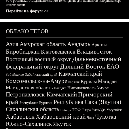
80% российского медиаконтента это телевидение для пациентов психдиспансера
и наркологии.
Перейти на форум >>
ОБЛАКО ТЕГОВ
Азия
Амурская область
Анадырь
Арктика
Биробиджан
Владивосток
Благовещенск
Дальневосточный
Восточный военный округ
федеральный округ
Дальний Восток
ЕАО
Камчатский край
Забайкалье
Забайкальский край
Комсомольск-на-Амуре
Магадан
Курилы
Корякия
Магаданская область
Николаевск-на-Амуре
Находка
Приморский
Петропавловск-Камчатский
край
Республика Саха (Якутия)
Республика Бурятия
Сахалинская область
ТОФ
Тында
Улан-Удэ
Уссурийск
Сибирь
Хабаровск
Хабаровский край
Чукотка
Чита
Южно-Сахалинск
Якутск