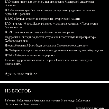
ЕАО станет пилотным регионом нового проекта Мастерской управления
«Сенеж»
В Хабаровском крае быстрее всего растут зарплаты у административного
персонала и рабочих
В ЕАО обсудили стратегию сохранения исторической памяти
ЕАО - в числе 40 российских регионов-участников кампании «Продвижение
безопасности»
В ЕАО значительно увеличены объемы дорожных работ
Федеральный эксперт по достоинству оценил спортивную инфраструктуру
Хабаровского края
Дноуглубительный флот будет создан для Северного морского пути
На Хабаровском судостроительном заводе началось производство дебаркадеров
ЦУМ в Хабаровске вернули государству
Бывший судоремонтный завод «Якорь» в Советской Гавани планируют
восстановить
Архив новостей >>
ИЗ БЛОГОВ
Районная библиотека в Амурске уничтожена. На очереди библиотека
Островского в Комсомольске?!
павел попельский