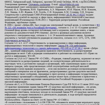
680032, Хабаровский край, Хабаровск, проспект 60-летия Октября, 88-46, т./ф.84212296081.
Электронная приемная:
Отправить сообщение
. E-mail:
editor@debri-dv.com
Редакционный совет электронного периодического издания «Дебри-ДВ» (на общественных
началах): К.А. Пронякин, И.Ю. Харитонова, А.Э. Мирмович, Ю.Н. Юрьев, Ю.В. Ковалев,
Л.Н. Левина, А.Ю. Жданов, Е.Н. Голубь, С.Н. Бурындин, Б.М. Сухинин, О.В. Егорова
Свидетельство о регистрации СМИ (Регистрационный номер)
ЭЛ № ФС77-45537
выдано
Федеральной службой по надзору в сфере связи, информационных технологий и массовых
коммуникаций (Роскомнадзор) 16.06.2011 г. Территория распространения: Российская
Федерация, зарубежные страны.
В 2006 г. проект «Дебри-ДВ» был создан как электронный частный архив, в соответствии с
ФЗ
№ 125 «Об архивном деле в Российской Федерации»
, согласно п. 2 ст. 13 «Создание архивов».
Основной фонд архива составляют публикации газет и журналов, изданные книги, а также
рукописи по дальневосточной (РФ) тематике. Доступ к архивным документам является
открытым в электронном виде, согласно п. 1 ст. 24 вышеобозначенного закона. Архивные
документы к частной собственности редакции не относятся, согласно ст.ст. 1275, 1276, 1306
Гражданского кодекса РФ
.
Согласно ч.2. п.3. ст.17 «Ответственность за правонарушения в сфере информации,
информационных технологий и защиты информации»
Закона РФ «Об информации,
информационных технологиях и о защите информации» (ФЗ-149 от 27.07.06 г.)
архив «Дебри-
ДВ», хранящий информацию, гражданско-правовую ответственность за распространение
информации не несет. Сайт и редакция основываются и работают на основании ст.8 «Право на
доступ к информации» ФЗ-149.
Согласно пп.3,4,6 ст.57 Закона РФ «О СМИ», «Редакция, главный редактор, журналист не несут
ответственности за распространение сведений, не соответствующих действительности и
порочащих честь и достоинство граждан и организаций, либо ущемляющих права и законные
интересы граждан, либо представляющих собой злоупотребление свободой массовой
информации и (или) правами журналиста: ...если они являются дословным воспроизведением
сообщений и материалов или их фрагментов, распространенных другим средством массовой
информации (а также сообщения, переданные в пресс-релизах и информация государственных,
общественных организаций и объединений), которое может быть установлено и привлечено к
ответственности за данное нарушение законодательства Российской Федерации о средствах
массовой информации».
Согласно абз.3, п.13 Постановления Пленума Верховного Суда РФ №16 от 15 июня 2010 года
«О практике применения судами Закона РФ «О средствах массовой информации», «по делам,
вытекающим из содержания распространенной информации, распространитель не является
надлежащим ответчиком, поскольку исходя из положений Закона РФ «О средствах массовой
информации» не вправе вмешиваться в деятельность редакции, в ходе которой определяется
содержание сообщений и материалов».
Воспользуйтесь «Правом на ответ» (ст.46 Закона РФ «О СМИ»).
«В соответствии с положением ч.3 ст.196 ГПК РФ, обязанность компенсации морального вреда
подлежит возложению на авторов, а по опубликованию опровержения, в порядке ч.2 ст.152 ГК