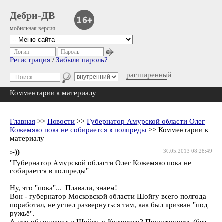
Дебри-ДВ
мобильная версия
Логин
Пароль
Регистрация
/
Забыли пароль?
расширенный
Комментарии к материалу
Главная
>>
Новости
>>
Губернатор Амурской области Олег
Кожемяко пока не собирается в полпреды
>> Комментарии к
материалу
:-))
30.05.2013 08:28:49
"Губернатор Амурской области Олег Кожемяко пока не
собирается в полпреды"
Ну, это "пока"... Плавали, знаем!
Вон - губернатор Московской области Шойгу всего полгода
поработал, не успел развернуться там, как был призван "под
ружьё".
А что объединяет и Шойгу, и Кожемяко? Популярность (без