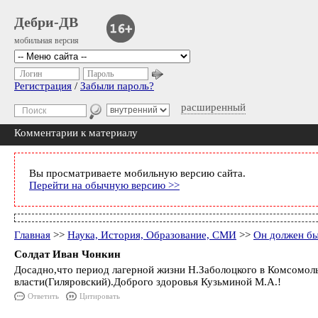
Дебри-ДВ
мобильная версия
Логин
Пароль
Регистрация
/
Забыли пароль?
расширенный
Комментарии к материалу
Вы просматриваете мобильную версию сайта.
Перейти на обычную версию >>
Главная
>>
Наука, История, Образование, СМИ
>>
Он должен бы
Солдат Иван Чонкин
Досадно,что период лагерной жизни Н.Заболоцкого в Комсомол
власти(Гиляровский).Доброго здоровья Кузьминой М.А.!
Ответить
Цитировать