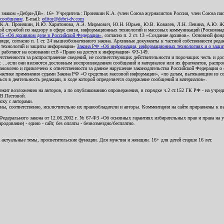
о знаком «Дебри-ДВ». 16+ Учредитель: Пронякин К.А. (член Союза журналистов России, член Союза писа
 сообщение
. E-mail:
editor@debri-dv.com
): К.А. Пронякин, И.Ю. Харитонова, А.Э. Мирмович, Ю.Н. Юрьев, Ю.В. Ковалев, Л.Н. Левина, А.Ю. Ж
 службой по надзору в сфере связи, информационных технологий и массовых коммуникаций (Роскомнадзо
5 «Об архивном деле в Российской Федерации»
, согласно п. 2 ст. 13 «Создание архивов». Основной фон
е, согласно п. 1 ст. 24 вышеобозначенного закона. Архивные документы к частной собственности редакци
ых технологий и защиты информации»
Закона РФ «Об информации, информационных технологиях и о защите
и работают на основании ст.8 «Право на доступ к информации» ФЗ-149.
етственности за распространение сведений, не соответствующих действительности и порочащих честь и д
 ...если они являются дословным воспроизведением сообщений и материалов или их фрагментов, распро
новлено и привлечено к ответственности за данное нарушение законодательства Российской Федерации о
актике применения судами Закона РФ «О средствах массовой информации», «по делам, вытекающим из со
ся в деятельность редакции, в ходе которой определяется содержание сообщений и материалов».
жит возложению на авторов, а по опубликованию опровержения, в порядке ч.2 ст.152 ГК РФ - на учредит
.В.Пестовой.
ску с авторами.
енны, соответственно, исключительно их правообладатели и авторы. Комментарии на сайте приравнены к
дерального закона от 12.06.2002 г. № 67-ФЗ «Об основных гарантиях избирательных прав и права на уча
дование) - едино - сайт, без оплаты - безвозмездно/бесплатно.
 актуальные темы, просветительские функции. Для мужчин и женщин. 16+ для детей старше 16 лет.