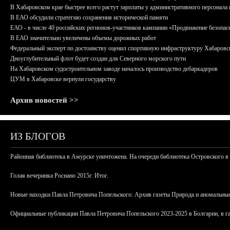
В Хабаровском крае быстрее всего растут зарплаты у административного персонала 
В ЕАО обсудили стратегию сохранения исторической памяти
ЕАО - в числе 40 российских регионов-участников кампании «Продвижение безопас
В ЕАО значительно увеличены объемы дорожных работ
Федеральный эксперт по достоинству оценил спортивную инфраструктуру Хабаровс
Дноуглубительный флот будет создан для Северного морского пути
На Хабаровском судостроительном заводе началось производство дебаркадеров
ЦУМ в Хабаровске вернули государству
Архив новостей >>
ИЗ БЛОГОВ
Районная библиотека в Амурске уничтожена. На очереди библиотека Островского в
Голая вечеринка Роснано 2015г. Итог.
Новые находки Павла Петровича Попельского: Архив газеты Природа и аномальные
Официальные публикации Павла Петровича Попельского 2023-2025 в Болгарии, в г