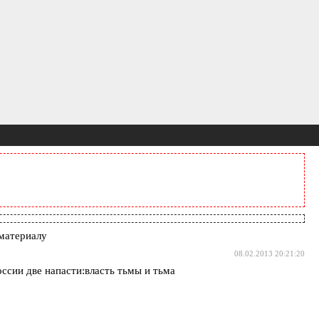
материалу
08.02.2013 20:21:20
сии две напасти:власть тьмы и тьма