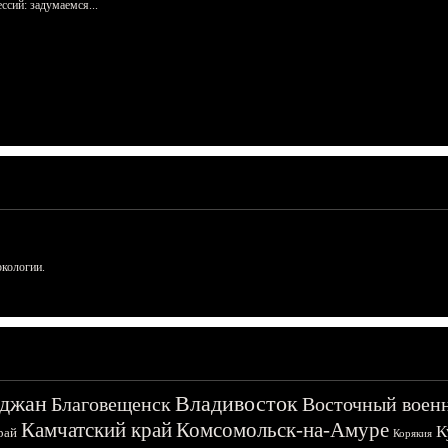
сий: задумаемся...
ркологии.
джан
Владивосток
Благовещенск
Восточный воен
Камчатский край
Комсомольск-на-Амуре
К
рай
Корякия