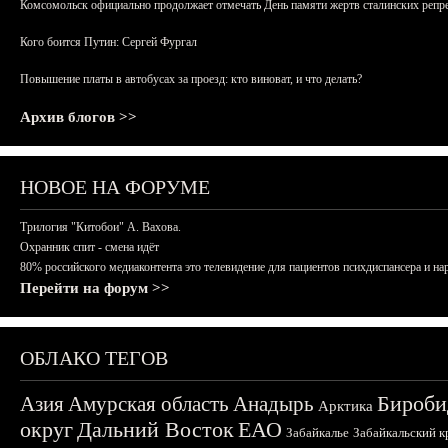
Комсомольск официально продолжает отмечать День памяти жертв сталинских репрес
Кого боится Путин: Сергей Фургал
Повышение платы в автобусах за проезд: кто виноват, и что делать?
Архив блогов >>
НОВОЕ НА ФОРУМЕ
Трилогия "Китобои" А. Вахова.
Охранник спит - смена идёт
80% российского медиаконтента это телевидение для пациентов психдиспансера и на
Перейти на форум >>
ОБЛАКО ТЕГОВ
Бироби
Азия
Амурская область
Анадырь
Арктика
округ
Дальний Восток
ЕАО
Забайкалье
Забайкальский к