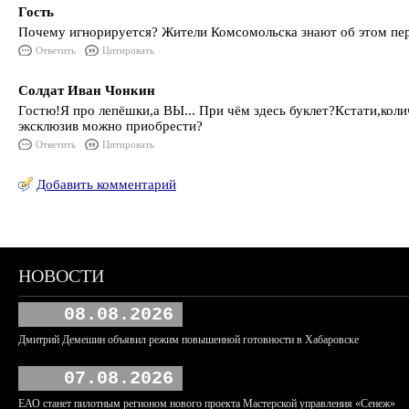
Гость
Почему игнорируется? Жители Комсомольска знают об этом пери
Ответить
Цитировать
Солдат Иван Чонкин
Гостю!Я про лепёшки,а ВЫ... При чём здесь буклет?Кстати,кол
эксклюзив можно приобрести?
Ответить
Цитировать
Добавить комментарий
НОВОСТИ
08.08.2026
Дмитрий Демешин объявил режим повышенной готовности в Хабаровске
07.08.2026
ЕАО станет пилотным регионом нового проекта Мастерской управления «Сенеж»