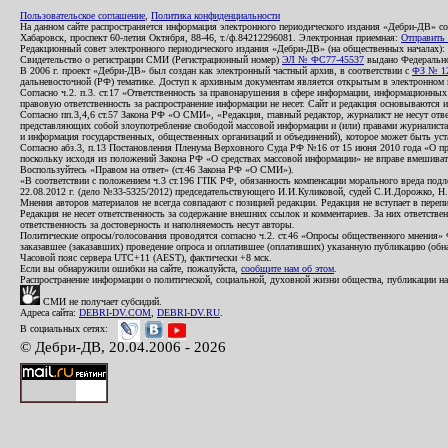
Пользовательское соглашение
,
Политика конфиденциальности
На данном сайте распространяется информация электронного периодического издания «Дебри-ДВ» с
Хабаровск, проспект 60-летия Октября, 88-46, т./ф.84212296081. Электронная приемная:
Отправить
Редакционный совет электронного периодического издания «Дебри-ДВ» (на общественных началах
Свидетельство о регистрации СМИ (Регистрационный номер)
ЭЛ № ФС77-45537
выдано Федеральной
В 2006 г. проект «Дебри-ДВ» был создан как электронный частный архив, в соответствии с
ФЗ № 12
дальневосточной (РФ) тематике. Доступ к архивным документам является открытым в электронном вид
Согласно ч.2. п.3. ст.17 «Ответственность за правонарушения в сфере информации, информационн
правовую ответственность за распространение информации не несет. Сайт и редакция основываются 
Согласно пп.3,4,6 ст.57 Закона РФ «О СМИ», «Редакция, главный редактор, журналист не несут отв
представляющих собой злоупотребление свободой массовой информации и (или) правами журналиста:
и информация государственных, общественных организаций и объединений), которое может быть уста
Согласно абз.3, п.13 Постановления Пленума Верховного Суда РФ №16 от 15 июня 2010 года «О пр
поскольку исходя из положений Закона РФ «О средствах массовой информации» не вправе вмешивать
Воспользуйтесь «Правом на ответ» (ст.46 Закона РФ «О СМИ»).
«В соответствии с положением ч.3 ст.196 ГПК РФ, обязанность компенсации морального вреда подле
22.08.2012 г. (дело №33-5325/2012) председательствующего И.И.Куликовой, судей С.И.Дорожко, Н
Мнения авторов материалов не всегда совпадают с позицией редакции. Редакция не вступает в перепи
Редакция не несет ответственность за содержание внешних ссылок и комментариев. За них ответств
ответственность за достоверность и наполняемость несут авторы.
Политические опросы/голосования проводятся согласно ч.2. ст.46 «Опросы общественного мнения» Фе
заказавшее (заказавших) проведение опроса и оплатившее (оплативших) указанную публикацию (обнаро
Часовой пояс сервера UTC+11 (AEST), фактически +8 мск.
Если вы обнаружили ошибки на сайте, пожалуйста,
сообщите нам об этом
.
Распространение информации о политической, социальной, духовной жизни общества, публикации на
СМИ не получает субсидий.
Адреса сайта:
DEBRI-DV.COM
,
DEBRI-DV.RU
.
В социальных сетях:
© Дебри-ДВ, 20.04.2006 - 2026