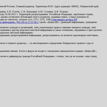
телей России). Главный редактор: Харитонова И.Ю. Адрес редакции: 680032, Хабаровский край,
данов, Е.Н. Голубь, С.Н. Бурындин, Б.М. Сухинин, О.В. Егорова
р) 16.06.2011 г. Территория распространения: Российская Федерация, зарубежные страны.
д архива составляют публикации газет и журналов, изданные книги, а также рукописи по
и не относятся, согласно ст.ст. 1275, 1276, 1306
Гражданского кодекса РФ
.
 информации» (ФЗ-149 от 27.07.06 г.)
архив «Дебри-ДВ», хранящий информацию, гражданско-
остоинство граждан и организаций, либо ущемляющих права и законные интересы граждан, либо
страненных другим средством массовой информации (а также сообщения, переданные в пресс-релизах
 средствах массовой информации».
держания распространенной информации, распространитель не является надлежащим ответчиком,
еля и главного редактор», - из апелляционного определения Хабаровского краевого суда от
 выражению мнения. Блоги и форум не входят в электронное периодическое издание «Дебри-ДВ»,
стие в референдуме граждан Российской Федерации»; считать, там где не указано: лицо (лица),