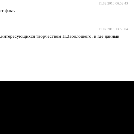
11.02.2013 06:52:43
т факт.
11.02.2013 13:59:04
н,интересующихся творчеством Н.Заболоцкого, и где данный