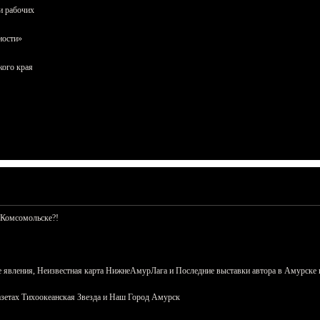
и рабочих
ности»
кого края
 Комсомольске?!
 явления, Неизвестная карта НижнеАмурЛага и Последние выставки автора в Амурске 
азетах Тихоокеанская Звезда и Наш Город Амурск