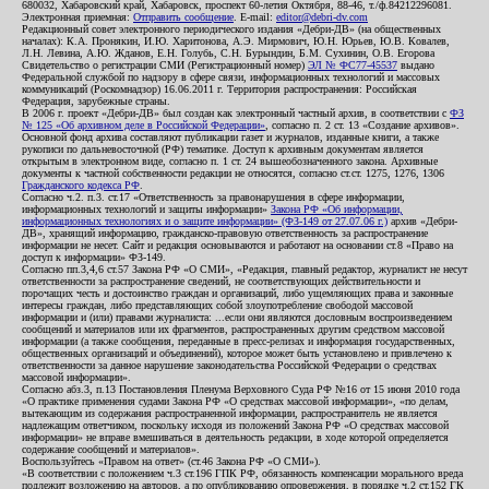
680032, Хабаровский край, Хабаровск, проспект 60-летия Октября, 88-46, т./ф.84212296081.
Электронная приемная:
Отправить сообщение
. E-mail:
editor@debri-dv.com
Редакционный совет электронного периодического издания «Дебри-ДВ» (на общественных
началах): К.А. Пронякин, И.Ю. Харитонова, А.Э. Мирмович, Ю.Н. Юрьев, Ю.В. Ковалев,
Л.Н. Левина, А.Ю. Жданов, Е.Н. Голубь, С.Н. Бурындин, Б.М. Сухинин, О.В. Егорова
Свидетельство о регистрации СМИ (Регистрационный номер)
ЭЛ № ФС77-45537
выдано
Федеральной службой по надзору в сфере связи, информационных технологий и массовых
коммуникаций (Роскомнадзор) 16.06.2011 г. Территория распространения: Российская
Федерация, зарубежные страны.
В 2006 г. проект «Дебри-ДВ» был создан как электронный частный архив, в соответствии с
ФЗ
№ 125 «Об архивном деле в Российской Федерации»
, согласно п. 2 ст. 13 «Создание архивов».
Основной фонд архива составляют публикации газет и журналов, изданные книги, а также
рукописи по дальневосточной (РФ) тематике. Доступ к архивным документам является
открытым в электронном виде, согласно п. 1 ст. 24 вышеобозначенного закона. Архивные
документы к частной собственности редакции не относятся, согласно ст.ст. 1275, 1276, 1306
Гражданского кодекса РФ
.
Согласно ч.2. п.3. ст.17 «Ответственность за правонарушения в сфере информации,
информационных технологий и защиты информации»
Закона РФ «Об информации,
информационных технологиях и о защите информации» (ФЗ-149 от 27.07.06 г.)
архив «Дебри-
ДВ», хранящий информацию, гражданско-правовую ответственность за распространение
информации не несет. Сайт и редакция основываются и работают на основании ст.8 «Право на
доступ к информации» ФЗ-149.
Согласно пп.3,4,6 ст.57 Закона РФ «О СМИ», «Редакция, главный редактор, журналист не несут
ответственности за распространение сведений, не соответствующих действительности и
порочащих честь и достоинство граждан и организаций, либо ущемляющих права и законные
интересы граждан, либо представляющих собой злоупотребление свободой массовой
информации и (или) правами журналиста: ...если они являются дословным воспроизведением
сообщений и материалов или их фрагментов, распространенных другим средством массовой
информации (а также сообщения, переданные в пресс-релизах и информация государственных,
общественных организаций и объединений), которое может быть установлено и привлечено к
ответственности за данное нарушение законодательства Российской Федерации о средствах
массовой информации».
Согласно абз.3, п.13 Постановления Пленума Верховного Суда РФ №16 от 15 июня 2010 года
«О практике применения судами Закона РФ «О средствах массовой информации», «по делам,
вытекающим из содержания распространенной информации, распространитель не является
надлежащим ответчиком, поскольку исходя из положений Закона РФ «О средствах массовой
информации» не вправе вмешиваться в деятельность редакции, в ходе которой определяется
содержание сообщений и материалов».
Воспользуйтесь «Правом на ответ» (ст.46 Закона РФ «О СМИ»).
«В соответствии с положением ч.3 ст.196 ГПК РФ, обязанность компенсации морального вреда
подлежит возложению на авторов, а по опубликованию опровержения, в порядке ч.2 ст.152 ГК