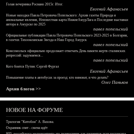
Голая вечеринка Роснано 2015г. Итог.
Евгений Афанасьев
Новые находки Павла Петровича Попельского: Архив газеты Природа и
аномальные явления, Неизвестная карта НижнеАмурЛага и Последние выставки
автора в Амурске по 2025
павел попельский
Официальные публикации Павла Петровича Попельского 2023-2025 в Болгарии,
в газетах Тихоокеанская Звезда и Наш Город Амурск
павел попельский
Комсомольск официально продолжает отмечать День памяти жертв сталинских
репрессий: задумаемся...
павел попельский
Кого боится Путин: Сергей Фургал
Евгений Афанасьев
Повышение платы в автобусах за проезд: кто виноват, и что делать?
Олег Паньков
Архив блогов >>
НОВОЕ НА ФОРУМЕ
Трилогия "Китобои" А. Вахова.
Охранник спит - смена идёт
80% российского медиаконтента это телевидение для пациентов психдиспансера