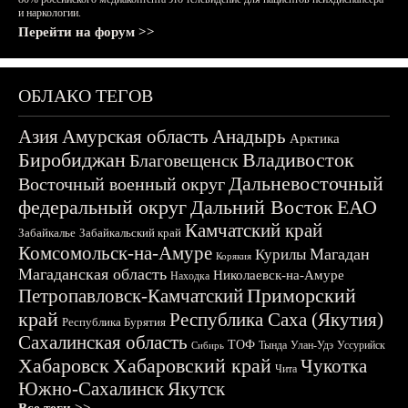
и наркологии.
Перейти на форум >>
ОБЛАКО ТЕГОВ
Азия
Амурская область
Анадырь
Арктика
Биробиджан
Владивосток
Благовещенск
Дальневосточный
Восточный военный округ
федеральный округ
Дальний Восток
ЕАО
Камчатский край
Забайкалье
Забайкальский край
Комсомольск-на-Амуре
Магадан
Курилы
Корякия
Магаданская область
Николаевск-на-Амуре
Находка
Приморский
Петропавловск-Камчатский
край
Республика Саха (Якутия)
Республика Бурятия
Сахалинская область
ТОФ
Тында
Улан-Удэ
Уссурийск
Сибирь
Хабаровск
Хабаровский край
Чукотка
Чита
Южно-Сахалинск
Якутск