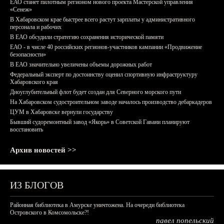
ЕАО станет пилотным регионом нового проекта Мастерской управления
«Сенеж»
В Хабаровском крае быстрее всего растут зарплаты у административного
персонала и рабочих
В ЕАО обсудили стратегию сохранения исторической памяти
ЕАО - в числе 40 российских регионов-участников кампании «Продвижение
безопасности»
В ЕАО значительно увеличены объемы дорожных работ
Федеральный эксперт по достоинству оценил спортивную инфраструктуру
Хабаровского края
Дноуглубительный флот будет создан для Северного морского пути
На Хабаровском судостроительном заводе началось производство дебаркадеров
ЦУМ в Хабаровске вернули государству
Бывший судоремонтный завод «Якорь» в Советской Гавани планируют
восстановить
Архив новостей >>
ИЗ БЛОГОВ
Районная библиотека в Амурске уничтожена. На очереди библиотека
Островского в Комсомольске?!
павел попельский