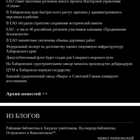
ЕАО станет пилотным регионом нового проекта Мастерской управления
«Сенеж»
В Хабаровском крае быстрее всего растут зарплаты у административного
персонала и рабочих
В ЕАО обсудили стратегию сохранения исторической памяти
ЕАО - в числе 40 российских регионов-участников кампании «Продвижение
безопасности»
В ЕАО значительно увеличены объемы дорожных работ
Федеральный эксперт по достоинству оценил спортивную инфраструктуру
Хабаровского края
Дноуглубительный флот будет создан для Северного морского пути
На Хабаровском судостроительном заводе началось производство дебаркадеров
ЦУМ в Хабаровске вернули государству
Бывший судоремонтный завод «Якорь» в Советской Гавани планируют
восстановить
Архив новостей >>
ИЗ БЛОГОВ
Районная библиотека в Амурске уничтожена. На очереди библиотека
Островского в Комсомольске?!
павел попельский