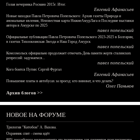
Голая вечеринка Роснано 2015г. Итог.
Евгений Афанасьев
Новые находки Павла Петровича Попельского: Архив газеты Природа и
аномальные явления, Неизвестная карта НижнеАмурЛага и Последние выставки
автора в Амурске по 2025
павел попельский
Официальные публикации Павла Петровича Попельского 2023-2025 в Болгарии,
в газетах Тихоокеанская Звезда и Наш Город Амурск
павел попельский
Комсомольск официально продолжает отмечать День памяти жертв сталинских
репрессий: задумаемся...
павел попельский
Кого боится Путин: Сергей Фургал
Евгений Афанасьев
Повышение платы в автобусах за проезд: кто виноват, и что делать?
Олег Паньков
Архив блогов >>
НОВОЕ НА ФОРУМЕ
Трилогия "Китобои" А. Вахова.
Охранник спит - смена идёт
80% российского медиаконтента это телевидение для пациентов психдиспансера