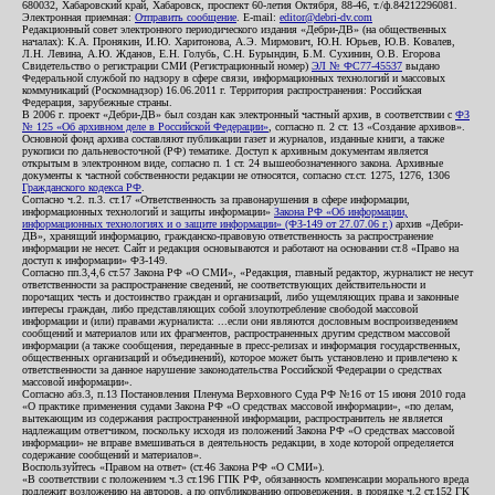
680032, Хабаровский край, Хабаровск, проспект 60-летия Октября, 88-46, т./ф.84212296081.
Электронная приемная:
Отправить сообщение
. E-mail:
editor@debri-dv.com
Редакционный совет электронного периодического издания «Дебри-ДВ» (на общественных
началах): К.А. Пронякин, И.Ю. Харитонова, А.Э. Мирмович, Ю.Н. Юрьев, Ю.В. Ковалев,
Л.Н. Левина, А.Ю. Жданов, Е.Н. Голубь, С.Н. Бурындин, Б.М. Сухинин, О.В. Егорова
Свидетельство о регистрации СМИ (Регистрационный номер)
ЭЛ № ФС77-45537
выдано
Федеральной службой по надзору в сфере связи, информационных технологий и массовых
коммуникаций (Роскомнадзор) 16.06.2011 г. Территория распространения: Российская
Федерация, зарубежные страны.
В 2006 г. проект «Дебри-ДВ» был создан как электронный частный архив, в соответствии с
ФЗ
№ 125 «Об архивном деле в Российской Федерации»
, согласно п. 2 ст. 13 «Создание архивов».
Основной фонд архива составляют публикации газет и журналов, изданные книги, а также
рукописи по дальневосточной (РФ) тематике. Доступ к архивным документам является
открытым в электронном виде, согласно п. 1 ст. 24 вышеобозначенного закона. Архивные
документы к частной собственности редакции не относятся, согласно ст.ст. 1275, 1276, 1306
Гражданского кодекса РФ
.
Согласно ч.2. п.3. ст.17 «Ответственность за правонарушения в сфере информации,
информационных технологий и защиты информации»
Закона РФ «Об информации,
информационных технологиях и о защите информации» (ФЗ-149 от 27.07.06 г.)
архив «Дебри-
ДВ», хранящий информацию, гражданско-правовую ответственность за распространение
информации не несет. Сайт и редакция основываются и работают на основании ст.8 «Право на
доступ к информации» ФЗ-149.
Согласно пп.3,4,6 ст.57 Закона РФ «О СМИ», «Редакция, главный редактор, журналист не несут
ответственности за распространение сведений, не соответствующих действительности и
порочащих честь и достоинство граждан и организаций, либо ущемляющих права и законные
интересы граждан, либо представляющих собой злоупотребление свободой массовой
информации и (или) правами журналиста: ...если они являются дословным воспроизведением
сообщений и материалов или их фрагментов, распространенных другим средством массовой
информации (а также сообщения, переданные в пресс-релизах и информация государственных,
общественных организаций и объединений), которое может быть установлено и привлечено к
ответственности за данное нарушение законодательства Российской Федерации о средствах
массовой информации».
Согласно абз.3, п.13 Постановления Пленума Верховного Суда РФ №16 от 15 июня 2010 года
«О практике применения судами Закона РФ «О средствах массовой информации», «по делам,
вытекающим из содержания распространенной информации, распространитель не является
надлежащим ответчиком, поскольку исходя из положений Закона РФ «О средствах массовой
информации» не вправе вмешиваться в деятельность редакции, в ходе которой определяется
содержание сообщений и материалов».
Воспользуйтесь «Правом на ответ» (ст.46 Закона РФ «О СМИ»).
«В соответствии с положением ч.3 ст.196 ГПК РФ, обязанность компенсации морального вреда
подлежит возложению на авторов, а по опубликованию опровержения, в порядке ч.2 ст.152 ГК