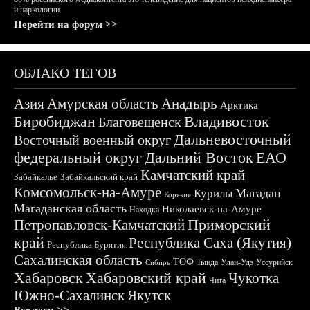
и наркологии.
Перейти на форум >>
ОБЛАКО ТЕГОВ
Азия
Амурская область
Анадырь
Арктика
Биробиджан
Владивосток
Благовещенск
Дальневосточный
Восточный военный округ
федеральный округ
Дальний Восток
ЕАО
Камчатский край
Забайкалье
Забайкальский край
Комсомольск-на-Амуре
Магадан
Курилы
Корякия
Магаданская область
Николаевск-на-Амуре
Находка
Приморский
Петропавловск-Камчатский
край
Республика Саха (Якутия)
Республика Бурятия
Сахалинская область
ТОФ
Тында
Улан-Удэ
Уссурийск
Сибирь
Хабаровск
Хабаровский край
Чукотка
Чита
Южно-Сахалинск
Якутск