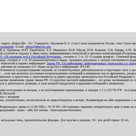
о знаком «Дебри-ДВ». 16+ Учредитель: Пронякин К.А. (член Союза журналистов России, член Союза писа
 сообщение
. E-mail:
editor@debri-dv.com
): К.А. Пронякин, И.Ю. Харитонова, А.Э. Мирмович, Ю.Н. Юрьев, Ю.В. Ковалев, Л.Н. Левина, А.Ю. Ж
 службой по надзору в сфере связи, информационных технологий и массовых коммуникаций (Роскомнадзо
5 «Об архивном деле в Российской Федерации»
, согласно п. 2 ст. 13 «Создание архивов». Основной фон
е, согласно п. 1 ст. 24 вышеобозначенного закона. Архивные документы к частной собственности редакци
ых технологий и защиты информации»
Закона РФ «Об информации, информационных технологиях и о защите
и работают на основании ст.8 «Право на доступ к информации» ФЗ-149.
етственности за распространение сведений, не соответствующих действительности и порочащих честь и д
 ...если они являются дословным воспроизведением сообщений и материалов или их фрагментов, распро
новлено и привлечено к ответственности за данное нарушение законодательства Российской Федерации о
актике применения судами Закона РФ «О средствах массовой информации», «по делам, вытекающим из со
ся в деятельность редакции, в ходе которой определяется содержание сообщений и материалов».
жит возложению на авторов, а по опубликованию опровержения, в порядке ч.2 ст.152 ГК РФ - на учредит
.В.Пестовой.
ску с авторами.
енны, соответственно, исключительно их правообладатели и авторы. Комментарии на сайте приравнены к
дерального закона от 12.06.2002 г. № 67-ФЗ «Об основных гарантиях избирательных прав и права на уча
дование) - едино - сайт, без оплаты - безвозмездно/бесплатно.
 актуальные темы, просветительские функции. Для мужчин и женщин. 16+ для детей старше 16 лет.