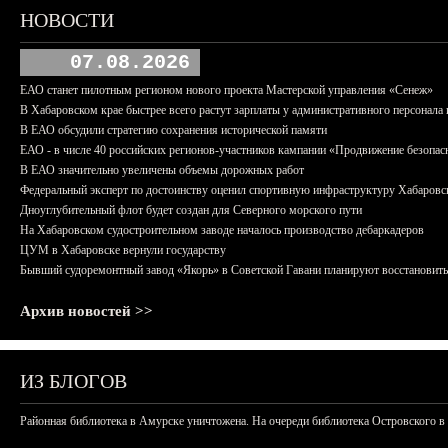
НОВОСТИ
07.08.2026
ЕАО станет пилотным регионом нового проекта Мастерской управления «Сенеж»
В Хабаровском крае быстрее всего растут зарплаты у административного персонала 
В ЕАО обсудили стратегию сохранения исторической памяти
ЕАО - в числе 40 российских регионов-участников кампании «Продвижение безопас
В ЕАО значительно увеличены объемы дорожных работ
Федеральный эксперт по достоинству оценил спортивную инфраструктуру Хабаровс
Дноуглубительный флот будет создан для Северного морского пути
На Хабаровском судостроительном заводе началось производство дебаркадеров
ЦУМ в Хабаровске вернули государству
Бывший судоремонтный завод «Якорь» в Советской Гавани планируют восстановить
Архив новостей >>
ИЗ БЛОГОВ
Районная библиотека в Амурске уничтожена. На очереди библиотека Островского в