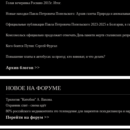
Голая вечеринка Роснано 2015г. Итог.
Новые находки Павла Петровича Попельского: Архив газеты Природа и аномальные
Официальные публикации Павла Петровича Попельского 2023-2025 в Болгарии, в г
Комсомольск официально продолжает отмечать День памяти жертв сталинских репрес
Кого боится Путин: Сергей Фургал
Повышение платы в автобусах за проезд: кто виноват, и что делать?
Архив блогов >>
НОВОЕ НА ФОРУМЕ
Трилогия "Китобои" А. Вахова.
Охранник спит - смена идёт
80% российского медиаконтента это телевидение для пациентов психдиспансера и на
Перейти на форум >>