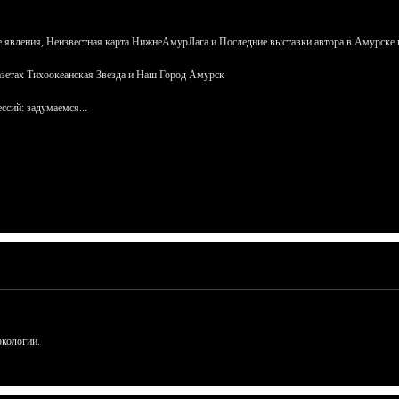
 явления, Неизвестная карта НижнеАмурЛага и Последние выставки автора в Амурске 
азетах Тихоокеанская Звезда и Наш Город Амурск
сий: задумаемся...
ркологии.