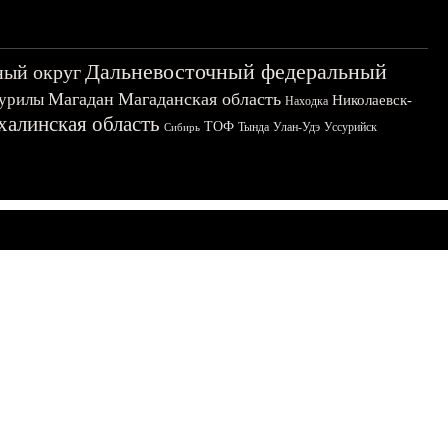
Дальневосточный федеральный
ный округ
Магадан
Магаданская область
урилы
Николаевск-
Находка
халинская область
ТОФ
Тында
Улан-Удэ
Уссурийск
Сибирь