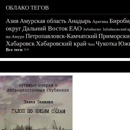
ОБЛАКО ТЕГОВ
Бироби
Азия
Амурская область
Анадырь
Арктика
округ
Дальний Восток
ЕАО
Забайкалье
Забайкальский к
Приморски
Петропавловск-Камчатский
на-Амуре
Хабаровск
Хабаровский край
Чукотка
Южн
Чита
Все теги >>