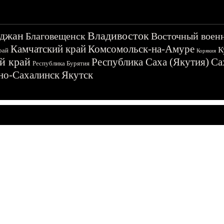
джан
Владивосток
Благовещенск
Восточный воен
Камчатский край
Комсомольск-на-Амуре
К
рай
Корякия
й край
Республика Саха (Якутия)
Са
Республика Бурятия
о-Сахалинск
Якутск