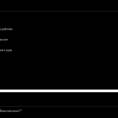
и рабочих
ности»
кого края
 Комсомольске?!