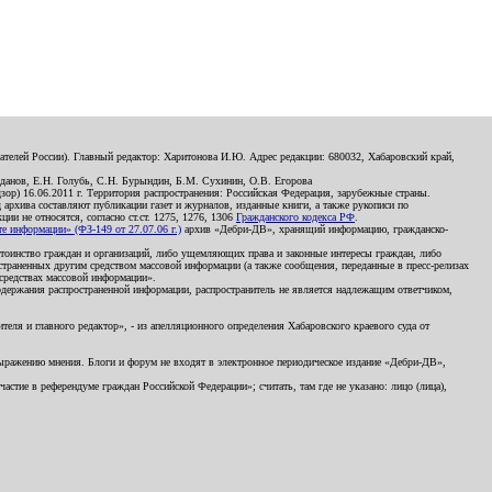
телей России). Главный редактор: Харитонова И.Ю. Адрес редакции: 680032, Хабаровский край,
данов, Е.Н. Голубь, С.Н. Бурындин, Б.М. Сухинин, О.В. Егорова
р) 16.06.2011 г. Территория распространения: Российская Федерация, зарубежные страны.
д архива составляют публикации газет и журналов, изданные книги, а также рукописи по
и не относятся, согласно ст.ст. 1275, 1276, 1306
Гражданского кодекса РФ
.
 информации» (ФЗ-149 от 27.07.06 г.)
архив «Дебри-ДВ», хранящий информацию, гражданско-
остоинство граждан и организаций, либо ущемляющих права и законные интересы граждан, либо
страненных другим средством массовой информации (а также сообщения, переданные в пресс-релизах
 средствах массовой информации».
держания распространенной информации, распространитель не является надлежащим ответчиком,
еля и главного редактор», - из апелляционного определения Хабаровского краевого суда от
 выражению мнения. Блоги и форум не входят в электронное периодическое издание «Дебри-ДВ»,
стие в референдуме граждан Российской Федерации»; считать, там где не указано: лицо (лица),