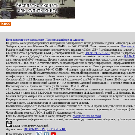
Пользовательское соглашение
,
Политика конфиденциальности
На данном сайте распространяется информация электронного периодического издания «Дебри-ДВ» с
Хабаровск, проспект 60-летия Октября, 88-46, т./ф.84212296081. Электронная приемная:
Отправить
Редакционный совет электронного периодического издания «Дебри-ДВ» (на общественных началах
Свидетельство о регистрации СМИ (Регистрационный номер)
ЭЛ № ФС77-45537
выдано Федеральной
В 2006 г. проект «Дебри-ДВ» был создан как электронный частный архив, в соответствии с
ФЗ № 12
дальневосточной (РФ) тематике. Доступ к архивным документам является открытым в электронном вид
Согласно ч.2. п.3. ст.17 «Ответственность за правонарушения в сфере информации, информационн
правовую ответственность за распространение информации не несет. Сайт и редакция основываются 
Согласно пп.3,4,6 ст.57 Закона РФ «О СМИ», «Редакция, главный редактор, журналист не несут отв
представляющих собой злоупотребление свободой массовой информации и (или) правами журналиста:
и информация государственных, общественных организаций и объединений), которое может быть уста
Согласно абз.3, п.13 Постановления Пленума Верховного Суда РФ №16 от 15 июня 2010 года «О пр
поскольку исходя из положений Закона РФ «О средствах массовой информации» не вправе вмешивать
Воспользуйтесь «Правом на ответ» (ст.46 Закона РФ «О СМИ»).
«В соответствии с положением ч.3 ст.196 ГПК РФ, обязанность компенсации морального вреда подле
22.08.2012 г. (дело №33-5325/2012) председательствующего И.И.Куликовой, судей С.И.Дорожко, Н
Мнения авторов материалов не всегда совпадают с позицией редакции. Редакция не вступает в перепи
Редакция не несет ответственность за содержание внешних ссылок и комментариев. За них ответств
ответственность за достоверность и наполняемость несут авторы.
Политические опросы/голосования проводятся согласно ч.2. ст.46 «Опросы общественного мнения» Фе
заказавшее (заказавших) проведение опроса и оплатившее (оплативших) указанную публикацию (обнаро
Часовой пояс сервера UTC+11 (AEST), фактически +8 мск.
Если вы обнаружили ошибки на сайте, пожалуйста,
сообщите нам об этом
.
Распространение информации о политической, социальной, духовной жизни общества, публикации на
СМИ не получает субсидий.
Адреса сайта:
DEBRI-DV.COM
,
DEBRI-DV.RU
.
В социальных сетях: