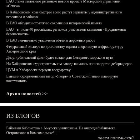
ЕАО станет пилотным регионом нового проекта Мастерской управления
«Сенеж»
В Хабаровском крае быстрее всего растут зарплаты у административного
персонала и рабочих
В ЕАО обсудили стратегию сохранения исторической памяти
ЕАО - в числе 40 российских регионов-участников кампании «Продвижение
безопасности»
В ЕАО значительно увеличены объемы дорожных работ
Федеральный эксперт по достоинству оценил спортивную инфраструктуру
Хабаровского края
Дноуглубительный флот будет создан для Северного морского пути
На Хабаровском судостроительном заводе началось производство дебаркадеров
ЦУМ в Хабаровске вернули государству
Бывший судоремонтный завод «Якорь» в Советской Гавани планируют
восстановить
Архив новостей >>
ИЗ БЛОГОВ
Районная библиотека в Амурске уничтожена. На очереди библиотека
Островского в Комсомольске?!
павел попельский