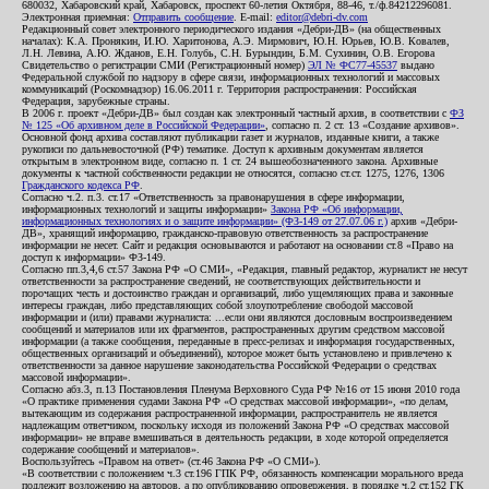
680032, Хабаровский край, Хабаровск, проспект 60-летия Октября, 88-46, т./ф.84212296081.
Электронная приемная:
Отправить сообщение
. E-mail:
editor@debri-dv.com
Редакционный совет электронного периодического издания «Дебри-ДВ» (на общественных
началах): К.А. Пронякин, И.Ю. Харитонова, А.Э. Мирмович, Ю.Н. Юрьев, Ю.В. Ковалев,
Л.Н. Левина, А.Ю. Жданов, Е.Н. Голубь, С.Н. Бурындин, Б.М. Сухинин, О.В. Егорова
Свидетельство о регистрации СМИ (Регистрационный номер)
ЭЛ № ФС77-45537
выдано
Федеральной службой по надзору в сфере связи, информационных технологий и массовых
коммуникаций (Роскомнадзор) 16.06.2011 г. Территория распространения: Российская
Федерация, зарубежные страны.
В 2006 г. проект «Дебри-ДВ» был создан как электронный частный архив, в соответствии с
ФЗ
№ 125 «Об архивном деле в Российской Федерации»
, согласно п. 2 ст. 13 «Создание архивов».
Основной фонд архива составляют публикации газет и журналов, изданные книги, а также
рукописи по дальневосточной (РФ) тематике. Доступ к архивным документам является
открытым в электронном виде, согласно п. 1 ст. 24 вышеобозначенного закона. Архивные
документы к частной собственности редакции не относятся, согласно ст.ст. 1275, 1276, 1306
Гражданского кодекса РФ
.
Согласно ч.2. п.3. ст.17 «Ответственность за правонарушения в сфере информации,
информационных технологий и защиты информации»
Закона РФ «Об информации,
информационных технологиях и о защите информации» (ФЗ-149 от 27.07.06 г.)
архив «Дебри-
ДВ», хранящий информацию, гражданско-правовую ответственность за распространение
информации не несет. Сайт и редакция основываются и работают на основании ст.8 «Право на
доступ к информации» ФЗ-149.
Согласно пп.3,4,6 ст.57 Закона РФ «О СМИ», «Редакция, главный редактор, журналист не несут
ответственности за распространение сведений, не соответствующих действительности и
порочащих честь и достоинство граждан и организаций, либо ущемляющих права и законные
интересы граждан, либо представляющих собой злоупотребление свободой массовой
информации и (или) правами журналиста: ...если они являются дословным воспроизведением
сообщений и материалов или их фрагментов, распространенных другим средством массовой
информации (а также сообщения, переданные в пресс-релизах и информация государственных,
общественных организаций и объединений), которое может быть установлено и привлечено к
ответственности за данное нарушение законодательства Российской Федерации о средствах
массовой информации».
Согласно абз.3, п.13 Постановления Пленума Верховного Суда РФ №16 от 15 июня 2010 года
«О практике применения судами Закона РФ «О средствах массовой информации», «по делам,
вытекающим из содержания распространенной информации, распространитель не является
надлежащим ответчиком, поскольку исходя из положений Закона РФ «О средствах массовой
информации» не вправе вмешиваться в деятельность редакции, в ходе которой определяется
содержание сообщений и материалов».
Воспользуйтесь «Правом на ответ» (ст.46 Закона РФ «О СМИ»).
«В соответствии с положением ч.3 ст.196 ГПК РФ, обязанность компенсации морального вреда
подлежит возложению на авторов, а по опубликованию опровержения, в порядке ч.2 ст.152 ГК