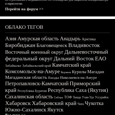
и наркологии.
Перейти на форум >>
ОБЛАКО ТЕГОВ
Азия
Амурская область
Анадырь
Арктика
Биробиджан
Владивосток
Благовещенск
Дальневосточный
Восточный военный округ
федеральный округ
Дальний Восток
ЕАО
Камчатский край
Забайкалье
Забайкальский край
Комсомольск-на-Амуре
Магадан
Курилы
Корякия
Магаданская область
Николаевск-на-Амуре
Находка
Приморский
Петропавловск-Камчатский
край
Республика Саха (Якутия)
Республика Бурятия
Сахалинская область
ТОФ
Тында
Улан-Удэ
Уссурийск
Сибирь
Хабаровск
Хабаровский край
Чукотка
Чита
Южно-Сахалинск
Якутск