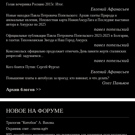
Голая вечеринка Роснано 2015г. Итог.
Евгений Афанасьев
Новые находки Павла Петровича Попельского: Архив газеты Природа и
аномальные явления, Неизвестная карта НижнеАмурЛага и Последние выставки
автора в Амурске по 2025
павел попельский
Официальные публикации Павла Петровича Попельского 2023-2025 в Болгарии,
в газетах Тихоокеанская Звезда и Наш Город Амурск
павел попельский
Комсомольск официально продолжает отмечать День памяти жертв сталинских
репрессий: задумаемся...
павел попельский
Кого боится Путин: Сергей Фургал
Евгений Афанасьев
Повышение платы в автобусах за проезд: кто виноват, и что делать?
Олег Паньков
Архив блогов >>
НОВОЕ НА ФОРУМЕ
Трилогия "Китобои" А. Вахова.
Охранник спит - смена идёт
80% российского медиаконтента это телевидение для пациентов психдиспансера