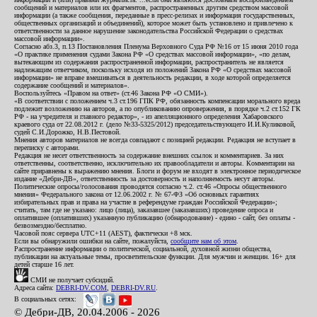
сообщений и материалов или их фрагментов, распространенных другим средством массовой
информации (а также сообщения, переданные в пресс-релизах и информация государственных,
общественных организаций и объединений), которое может быть установлено и привлечено к
ответственности за данное нарушение законодательства Российской Федерации о средствах
массовой информации».
Согласно абз.3, п.13 Постановления Пленума Верховного Суда РФ №16 от 15 июня 2010 года
«О практике применения судами Закона РФ «О средствах массовой информации», «по делам,
вытекающим из содержания распространенной информации, распространитель не является
надлежащим ответчиком, поскольку исходя из положений Закона РФ «О средствах массовой
информации» не вправе вмешиваться в деятельность редакции, в ходе которой определяется
содержание сообщений и материалов».
Воспользуйтесь «Правом на ответ» (ст.46 Закона РФ «О СМИ»).
«В соответствии с положением ч.3 ст.196 ГПК РФ, обязанность компенсации морального вреда
подлежит возложению на авторов, а по опубликованию опровержения, в порядке ч.2 ст.152 ГК
РФ - на учредителя и главного редактор», - из апелляционного определения Хабаровского
краевого суда от 22.08.2012 г. (дело №33-5325/2012) председательствующего И.И.Куликовой,
судей С.И.Дорожко, Н.В.Пестовой.
Мнения авторов материалов не всегда совпадают с позицией редакции. Редакция не вступает в
переписку с авторами.
Редакция не несет ответственность за содержание внешних ссылок и комментариев. За них
ответственны, соответственно, исключительно их правообладатели и авторы. Комментарии на
сайте приравнены к выражению мнения. Блоги и форум не входят в электронное периодическое
издание «Дебри-ДВ», ответственность за достоверность и наполняемость несут авторы.
Политические опросы/голосования проводятся согласно ч.2. ст.46 «Опросы общественного
мнения» Федерального закона от 12.06.2002 г. № 67-ФЗ «Об основных гарантиях
избирательных прав и права на участие в референдуме граждан Российской Федерации»;
считать, там где не указано: лицо (лица), заказавшее (заказавших) проведение опроса и
оплатившее (оплативших) указанную публикацию (обнародование) - едино - сайт, без оплаты -
безвозмездно/бесплатно.
Часовой пояс сервера UTC+11 (AEST), фактически +8 мск.
Если вы обнаружили ошибки на сайте, пожалуйста,
сообщите нам об этом
.
Распространение информации о политической, социальной, духовной жизни общества,
публикации на актуальные темы, просветительские функции. Для мужчин и женщин. 16+ для
детей старше 16 лет.
СМИ не получает субсидий.
Адреса сайта:
DEBRI-DV.COM
,
DEBRI-DV.RU
.
В социальных сетях:
© Дебри-ДВ, 20.04.2006 - 2026