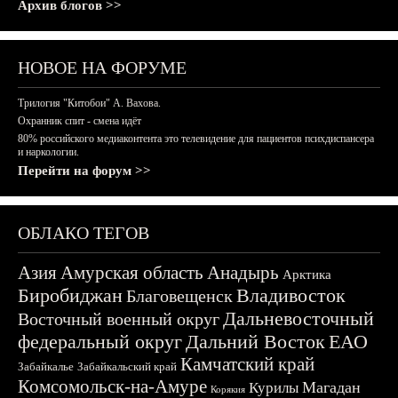
Архив блогов >>
НОВОЕ НА ФОРУМЕ
Трилогия "Китобои" А. Вахова.
Охранник спит - смена идёт
80% российского медиаконтента это телевидение для пациентов психдиспансера
и наркологии.
Перейти на форум >>
ОБЛАКО ТЕГОВ
Азия
Амурская область
Анадырь
Арктика
Биробиджан
Владивосток
Благовещенск
Дальневосточный
Восточный военный округ
федеральный округ
Дальний Восток
ЕАО
Камчатский край
Забайкалье
Забайкальский край
Комсомольск-на-Амуре
Магадан
Курилы
Корякия