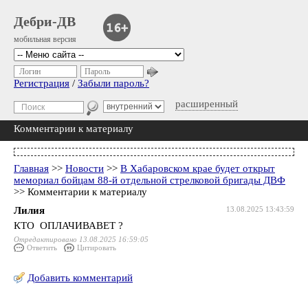
Дебри-ДВ
мобильная версия
Логин
Пароль
Регистрация
/
Забыли пароль?
расширенный
Комментарии к материалу
Главная
>>
Новости
>>
В Хабаровском крае будет открыт
мемориал бойцам 88-й отдельной стрелковой бригады ДВФ
>> Комментарии к материалу
Лилия
13.08.2025 13:43:59
КТО ОПЛАЧИВАВЕТ ?
Отредактировано 13.08.2025 16:59:05
Ответить
Цитировать
Добавить комментарий