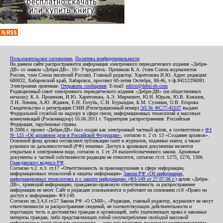
Пользовательское соглашение
,
Политика конфиденциальности
На данном сайте распространяется информация электронного периодического издания «Дебри-
ДВ» со знаком «Дебри-ДВ». 16+ Учредитель: Пронякин К.А. (член Союза журналистов
России, член Союза писателей России). Главный редактор: Харитонова И.Ю. Адрес редакции:
680032, Хабаровский край, Хабаровск, проспект 60-летия Октября, 88-46, т./ф.84212296081.
Электронная приемная:
Отправить сообщение
. E-mail:
editor@debri-dv.com
Редакционный совет электронного периодического издания «Дебри-ДВ» (на общественных
началах): К.А. Пронякин, И.Ю. Харитонова, А.Э. Мирмович, Ю.Н. Юрьев, Ю.В. Ковалев,
Л.Н. Левина, А.Ю. Жданов, Е.Н. Голубь, С.Н. Бурындин, Б.М. Сухинин, О.В. Егорова
Свидетельство о регистрации СМИ (Регистрационный номер)
ЭЛ № ФС77-45537
выдано
Федеральной службой по надзору в сфере связи, информационных технологий и массовых
коммуникаций (Роскомнадзор) 16.06.2011 г. Территория распространения: Российская
Федерация, зарубежные страны.
В 2006 г. проект «Дебри-ДВ» был создан как электронный частный архив, в соответствии с
ФЗ
№ 125 «Об архивном деле в Российской Федерации»
, согласно п. 2 ст. 13 «Создание архивов».
Основной фонд архива составляют публикации газет и журналов, изданные книги, а также
рукописи по дальневосточной (РФ) тематике. Доступ к архивным документам является
открытым в электронном виде, согласно п. 1 ст. 24 вышеобозначенного закона. Архивные
документы к частной собственности редакции не относятся, согласно ст.ст. 1275, 1276, 1306
Гражданского кодекса РФ
.
Согласно ч.2. п.3. ст.17 «Ответственность за правонарушения в сфере информации,
информационных технологий и защиты информации»
Закона РФ «Об информации,
информационных технологиях и о защите информации» (ФЗ-149 от 27.07.06 г.)
архив «Дебри-
ДВ», хранящий информацию, гражданско-правовую ответственность за распространение
информации не несет. Сайт и редакция основываются и работают на основании ст.8 «Право на
доступ к информации» ФЗ-149.
Согласно пп.3,4,6 ст.57 Закона РФ «О СМИ», «Редакция, главный редактор, журналист не несут
ответственности за распространение сведений, не соответствующих действительности и
порочащих честь и достоинство граждан и организаций, либо ущемляющих права и законные
интересы граждан, либо представляющих собой злоупотребление свободой массовой
информации и (или) правами журналиста: ...если они являются дословным воспроизведением