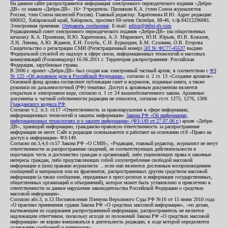
На данном сайте распространяется информация электронного периодического издания «Дебри-
ДВ» со знаком «Дебри-ДВ». 16+ Учредитель: Пронякин К.А. (член Союза журналистов
России, член Союза писателей России). Главный редактор: Харитонова И.Ю. Адрес редакции:
680032, Хабаровский край, Хабаровск, проспект 60-летия Октября, 88-46, т./ф.84212296081.
Электронная приемная:
Отправить сообщение
. E-mail:
editor@debri-dv.com
Редакционный совет электронного периодического издания «Дебри-ДВ» (на общественных
началах): К.А. Пронякин, И.Ю. Харитонова, А.Э. Мирмович, Ю.Н. Юрьев, Ю.В. Ковалев,
Л.Н. Левина, А.Ю. Жданов, Е.Н. Голубь, С.Н. Бурындин, Б.М. Сухинин, О.В. Егорова
Свидетельство о регистрации СМИ (Регистрационный номер)
ЭЛ № ФС77-45537
выдано
Федеральной службой по надзору в сфере связи, информационных технологий и массовых
коммуникаций (Роскомнадзор) 16.06.2011 г. Территория распространения: Российская
Федерация, зарубежные страны.
В 2006 г. проект «Дебри-ДВ» был создан как электронный частный архив, в соответствии с
ФЗ
№ 125 «Об архивном деле в Российской Федерации»
, согласно п. 2 ст. 13 «Создание архивов».
Основной фонд архива составляют публикации газет и журналов, изданные книги, а также
рукописи по дальневосточной (РФ) тематике. Доступ к архивным документам является
открытым в электронном виде, согласно п. 1 ст. 24 вышеобозначенного закона. Архивные
документы к частной собственности редакции не относятся, согласно ст.ст. 1275, 1276, 1306
Гражданского кодекса РФ
.
Согласно ч.2. п.3. ст.17 «Ответственность за правонарушения в сфере информации,
информационных технологий и защиты информации»
Закона РФ «Об информации,
информационных технологиях и о защите информации» (ФЗ-149 от 27.07.06 г.)
архив «Дебри-
ДВ», хранящий информацию, гражданско-правовую ответственность за распространение
информации не несет. Сайт и редакция основываются и работают на основании ст.8 «Право на
доступ к информации» ФЗ-149.
Согласно пп.3,4,6 ст.57 Закона РФ «О СМИ», «Редакция, главный редактор, журналист не несут
ответственности за распространение сведений, не соответствующих действительности и
порочащих честь и достоинство граждан и организаций, либо ущемляющих права и законные
интересы граждан, либо представляющих собой злоупотребление свободой массовой
информации и (или) правами журналиста: ...если они являются дословным воспроизведением
сообщений и материалов или их фрагментов, распространенных другим средством массовой
информации (а также сообщения, переданные в пресс-релизах и информация государственных,
общественных организаций и объединений), которое может быть установлено и привлечено к
ответственности за данное нарушение законодательства Российской Федерации о средствах
массовой информации».
Согласно абз.3, п.13 Постановления Пленума Верховного Суда РФ №16 от 15 июня 2010 года
«О практике применения судами Закона РФ «О средствах массовой информации», «по делам,
вытекающим из содержания распространенной информации, распространитель не является
надлежащим ответчиком, поскольку исходя из положений Закона РФ «О средствах массовой
информации» не вправе вмешиваться в деятельность редакции, в ходе которой определяется
содержание сообщений и материалов».