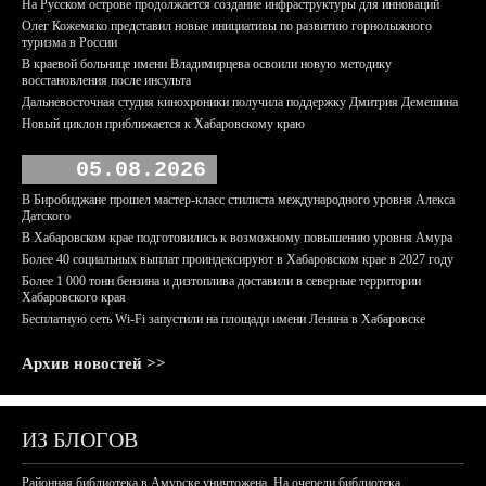
На Русском острове продолжается создание инфраструктуры для инноваций
Олег Кожемяко представил новые инициативы по развитию горнолыжного
туризма в России
В краевой больнице имени Владимирцева освоили новую методику
восстановления после инсульта
Дальневосточная студия кинохроники получила поддержку Дмитрия Демешина
Новый циклон приближается к Хабаровскому краю
05.08.2026
В Биробиджане прошел мастер-класс стилиста международного уровня Алекса
Датского
В Хабаровском крае подготовились к возможному повышению уровня Амура
Более 40 социальных выплат проиндексируют в Хабаровском крае в 2027 году
Более 1 000 тонн бензина и дизтоплива доставили в северные территории
Хабаровского края
Бесплатную сеть Wi-Fi запустили на площади имени Ленина в Хабаровске
Архив новостей >>
ИЗ БЛОГОВ
Районная библиотека в Амурске уничтожена. На очереди библиотека