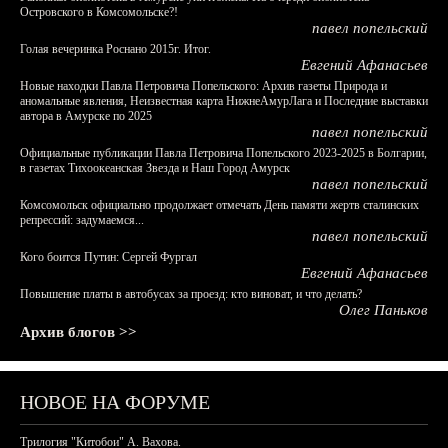
Островского в Комсомольске?!
павел попельский
Голая вечеринка Роснано 2015г. Итог.
Евгений Афанасьев
Новые находки Павла Петровича Попельского: Архив газеты Природа и
аномальные явления, Неизвестная карта НижнеАмурЛага и Последние выставки
автора в Амурске по 2025
павел попельский
Официальные публикации Павла Петровича Попельского 2023-2025 в Болгарии,
в газетах Тихоокеанская Звезда и Наш Город Амурск
павел попельский
Комсомольск официально продолжает отмечать День памяти жертв сталинских
репрессий: задумаемся...
павел попельский
Кого боится Путин: Сергей Фургал
Евгений Афанасьев
Повышение платы в автобусах за проезд: кто виноват, и что делать?
Олег Паньков
Архив блогов >>
НОВОЕ НА ФОРУМЕ
Трилогия "Китобои" А. Вахова.