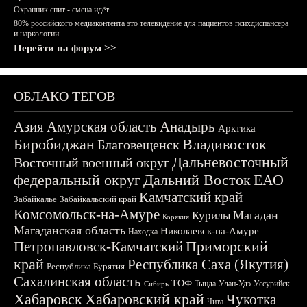
Охранник спит - смена идёт
80% российского медиаконтента это телевидение для пациентов психдиспансера
и наркологии.
Перейти на форум >>
ОБЛАКО ТЕГОВ
Азия
Амурская область
Анадырь
Арктика
Биробиджан
Владивосток
Благовещенск
Дальневосточный
Восточный военный округ
федеральный округ
Дальний Восток
ЕАО
Камчатский край
Забайкалье
Забайкальский край
Комсомольск-на-Амуре
Магадан
Курилы
Корякия
Магаданская область
Николаевск-на-Амуре
Находка
Приморский
Петропавловск-Камчатский
край
Республика Саха (Якутия)
Республика Бурятия
Сахалинская область
ТОФ
Тында
Улан-Удэ
Уссурийск
Сибирь
Хабаровск
Хабаровский край
Чукотка
Чита