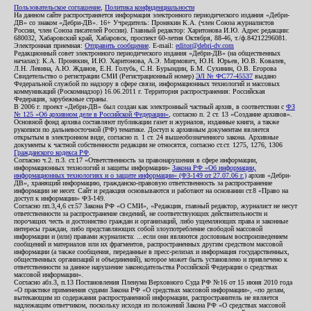
Пользовательское соглашение
,
Политика конфиденциальности
На данном сайте распространяется информация электронного периодического издания «Дебри-
ДВ» со знаком «Дебри-ДВ». 16+ Учредитель: Пронякин К.А. (член Союза журналистов
России, член Союза писателей России). Главный редактор: Харитонова И.Ю. Адрес редакции:
680032, Хабаровский край, Хабаровск, проспект 60-летия Октября, 88-46, т./ф.84212296081.
Электронная приемная:
Отправить сообщение
. E-mail:
editor@debri-dv.com
Редакционный совет электронного периодического издания «Дебри-ДВ» (на общественных
началах): К.А. Пронякин, И.Ю. Харитонова, А.Э. Мирмович, Ю.Н. Юрьев, Ю.В. Ковалев,
Л.Н. Левина, А.Ю. Жданов, Е.Н. Голубь, С.Н. Бурындин, Б.М. Сухинин, О.В. Егорова
Свидетельство о регистрации СМИ (Регистрационный номер)
ЭЛ № ФС77-45537
выдано
Федеральной службой по надзору в сфере связи, информационных технологий и массовых
коммуникаций (Роскомнадзор) 16.06.2011 г. Территория распространения: Российская
Федерация, зарубежные страны.
В 2006 г. проект «Дебри-ДВ» был создан как электронный частный архив, в соответствии с
ФЗ
№ 125 «Об архивном деле в Российской Федерации»
, согласно п. 2 ст. 13 «Создание архивов».
Основной фонд архива составляют публикации газет и журналов, изданные книги, а также
рукописи по дальневосточной (РФ) тематике. Доступ к архивным документам является
открытым в электронном виде, согласно п. 1 ст. 24 вышеобозначенного закона. Архивные
документы к частной собственности редакции не относятся, согласно ст.ст. 1275, 1276, 1306
Гражданского кодекса РФ
.
Согласно ч.2. п.3. ст.17 «Ответственность за правонарушения в сфере информации,
информационных технологий и защиты информации»
Закона РФ «Об информации,
информационных технологиях и о защите информации» (ФЗ-149 от 27.07.06 г.)
архив «Дебри-
ДВ», хранящий информацию, гражданско-правовую ответственность за распространение
информации не несет. Сайт и редакция основываются и работают на основании ст.8 «Право на
доступ к информации» ФЗ-149.
Согласно пп.3,4,6 ст.57 Закона РФ «О СМИ», «Редакция, главный редактор, журналист не несут
ответственности за распространение сведений, не соответствующих действительности и
порочащих честь и достоинство граждан и организаций, либо ущемляющих права и законные
интересы граждан, либо представляющих собой злоупотребление свободой массовой
информации и (или) правами журналиста: ...если они являются дословным воспроизведением
сообщений и материалов или их фрагментов, распространенных другим средством массовой
информации (а также сообщения, переданные в пресс-релизах и информация государственных,
общественных организаций и объединений), которое может быть установлено и привлечено к
ответственности за данное нарушение законодательства Российской Федерации о средствах
массовой информации».
Согласно абз.3, п.13 Постановления Пленума Верховного Суда РФ №16 от 15 июня 2010 года
«О практике применения судами Закона РФ «О средствах массовой информации», «по делам,
вытекающим из содержания распространенной информации, распространитель не является
надлежащим ответчиком, поскольку исходя из положений Закона РФ «О средствах массовой