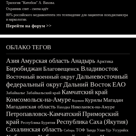
Трилогия "Китобои" А. Вахова.
Охранник спит - смена идёт
80% российского медиаконтента это телевидение для пациентов психдиспансера
и наркологии.
Перейти на форум >>
ОБЛАКО ТЕГОВ
Азия
Амурская область
Анадырь
Арктика
Биробиджан
Владивосток
Благовещенск
Дальневосточный
Восточный военный округ
федеральный округ
Дальний Восток
ЕАО
Камчатский край
Забайкалье
Забайкальский край
Комсомольск-на-Амуре
Магадан
Курилы
Корякия
Магаданская область
Николаевск-на-Амуре
Находка
Приморский
Петропавловск-Камчатский
край
Республика Саха (Якутия)
Республика Бурятия
Сахалинская область
ТОФ
Тында
Улан-Удэ
Уссурийск
Сибирь