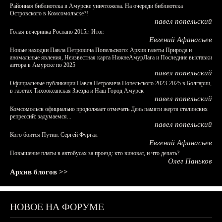
Районная библиотека в Амурске уничтожена. На очереди библиотека
Островского в Комсомольске?!
павел попельский
Голая вечеринка Роснано 2015г. Итог.
Евгений Афанасьев
Новые находки Павла Петровича Попельского: Архив газеты Природа и
аномальные явления, Неизвестная карта НижнеАмурЛага и Последние выставки
автора в Амурске по 2025
павел попельский
Официальные публикации Павла Петровича Попельского 2023-2025 в Болгарии,
в газетах Тихоокеанская Звезда и Наш Город Амурск
павел попельский
Комсомольск официально продолжает отмечать День памяти жертв сталинских
репрессий: задумаемся...
павел попельский
Кого боится Путин: Сергей Фургал
Евгений Афанасьев
Повышение платы в автобусах за проезд: кто виноват, и что делать?
Олег Паньков
Архив блогов >>
НОВОЕ НА ФОРУМЕ