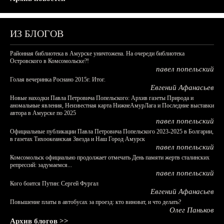
ИЗ БЛОГОВ
Районная библиотека в Амурске уничтожена. На очереди библиотека
Островского в Комсомольске?!
павел попельский
Голая вечеринка Роснано 2015г. Итог.
Евгений Афанасьев
Новые находки Павла Петровича Попельского: Архив газеты Природа и
аномальные явления, Неизвестная карта НижнеАмурЛага и Последние выставки
автора в Амурске по 2025
павел попельский
Официальные публикации Павла Петровича Попельского 2023-2025 в Болгарии,
в газетах Тихоокеанская Звезда и Наш Город Амурск
павел попельский
Комсомольск официально продолжает отмечать День памяти жертв сталинских
репрессий: задумаемся...
павел попельский
Кого боится Путин: Сергей Фургал
Евгений Афанасьев
Повышение платы в автобусах за проезд: кто виноват, и что делать?
Олег Паньков
Архив блогов >>