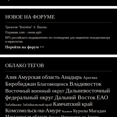
НОВОЕ НА ФОРУМЕ
Трилогия "Китобои" А. Вахова.
Охранник спит - смена идёт
80% российского медиаконтента это телевидение для пациентов психдиспансера
и наркологии.
Перейти на форум >>
ОБЛАКО ТЕГОВ
Азия
Амурская область
Анадырь
Арктика
Биробиджан
Владивосток
Благовещенск
Дальневосточный
Восточный военный округ
федеральный округ
Дальний Восток
ЕАО
Камчатский край
Забайкалье
Забайкальский край
Комсомольск-на-Амуре
Магадан
Курилы
Корякия
Магаданская область
Николаевск-на-Амуре