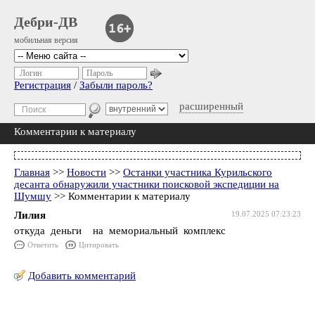
Дебри-ДВ
мобильная версия
Логин
Пароль
Регистрация
/
Забыли пароль?
расширенный
Комментарии к материалу
Главная
>>
Новости
>>
Останки участника Курильского
десанта обнаружили участники поисковой экспедиции на
Шумшу
>> Комментарии к материалу
Лилия
19.07.2025 07:23:23
откуда деньги на мемориальный комплекс
Ответить
Цитировать
Добавить комментарий