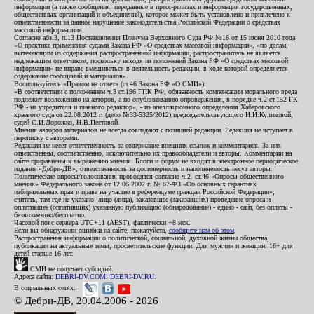
информации (а также сообщения, переданные в пресс-релизах и информация государственных,
общественных организаций и объединений), которое может быть установлено и привлечено к
ответственности за данное нарушение законодательства Российской Федерации о средствах
массовой информации».
Согласно абз.3, п.13 Постановления Пленума Верховного Суда РФ №16 от 15 июня 2010 года
«О практике применения судами Закона РФ «О средствах массовой информации», «по делам,
вытекающим из содержания распространенной информации, распространитель не является
надлежащим ответчиком, поскольку исходя из положений Закона РФ «О средствах массовой
информации» не вправе вмешиваться в деятельность редакции, в ходе которой определяется
содержание сообщений и материалов».
Воспользуйтесь «Правом на ответ» (ст.46 Закона РФ «О СМИ»).
«В соответствии с положением ч.3 ст.196 ГПК РФ, обязанность компенсации морального вреда
подлежит возложению на авторов, а по опубликованию опровержения, в порядке ч.2 ст.152 ГК
РФ - на учредителя и главного редактор», - из апелляционного определения Хабаровского
краевого суда от 22.08.2012 г. (дело №33-5325/2012) председательствующего И.И.Куликовой,
судей С.И.Дорожко, Н.В.Пестовой.
Мнения авторов материалов не всегда совпадают с позицией редакции. Редакция не вступает в
переписку с авторами.
Редакция не несет ответственность за содержание внешних ссылок и комментариев. За них
ответственны, соответственно, исключительно их правообладатели и авторы. Комментарии на
сайте приравнены к выражению мнения. Блоги и форум не входят в электронное периодическое
издание «Дебри-ДВ», ответственность за достоверность и наполняемость несут авторы.
Политические опросы/голосования проводятся согласно ч.2. ст.46 «Опросы общественного
мнения» Федерального закона от 12.06.2002 г. № 67-ФЗ «Об основных гарантиях
избирательных прав и права на участие в референдуме граждан Российской Федерации»;
считать, там где не указано: лицо (лица), заказавшее (заказавших) проведение опроса и
оплатившее (оплативших) указанную публикацию (обнародование) - едино - сайт, без оплаты -
безвозмездно/бесплатно.
Часовой пояс сервера UTC+11 (AEST), фактически +8 мск.
Если вы обнаружили ошибки на сайте, пожалуйста,
сообщите нам об этом
.
Распространение информации о политической, социальной, духовной жизни общества,
публикации на актуальные темы, просветительские функции. Для мужчин и женщин. 16+ для
детей старше 16 лет.
СМИ не получает субсидий.
Адреса сайта:
DEBRI-DV.COM
,
DEBRI-DV.RU
.
В социальных сетях:
© Дебри-ДВ, 20.04.2006 - 2026