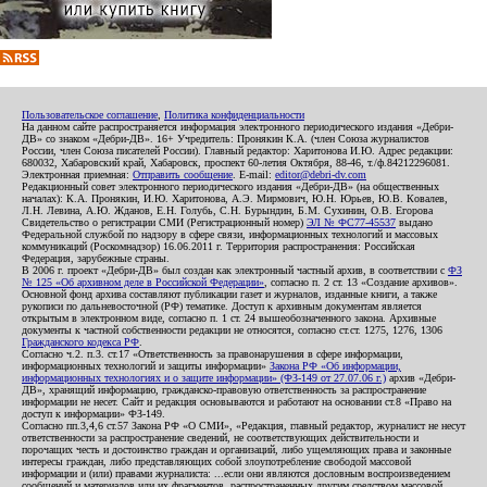
Пользовательское соглашение
,
Политика конфиденциальности
На данном сайте распространяется информация электронного периодического издания «Дебри-
ДВ» со знаком «Дебри-ДВ». 16+ Учредитель: Пронякин К.А. (член Союза журналистов
России, член Союза писателей России). Главный редактор: Харитонова И.Ю. Адрес редакции:
680032, Хабаровский край, Хабаровск, проспект 60-летия Октября, 88-46, т./ф.84212296081.
Электронная приемная:
Отправить сообщение
. E-mail:
editor@debri-dv.com
Редакционный совет электронного периодического издания «Дебри-ДВ» (на общественных
началах): К.А. Пронякин, И.Ю. Харитонова, А.Э. Мирмович, Ю.Н. Юрьев, Ю.В. Ковалев,
Л.Н. Левина, А.Ю. Жданов, Е.Н. Голубь, С.Н. Бурындин, Б.М. Сухинин, О.В. Егорова
Свидетельство о регистрации СМИ (Регистрационный номер)
ЭЛ № ФС77-45537
выдано
Федеральной службой по надзору в сфере связи, информационных технологий и массовых
коммуникаций (Роскомнадзор) 16.06.2011 г. Территория распространения: Российская
Федерация, зарубежные страны.
В 2006 г. проект «Дебри-ДВ» был создан как электронный частный архив, в соответствии с
ФЗ
№ 125 «Об архивном деле в Российской Федерации»
, согласно п. 2 ст. 13 «Создание архивов».
Основной фонд архива составляют публикации газет и журналов, изданные книги, а также
рукописи по дальневосточной (РФ) тематике. Доступ к архивным документам является
открытым в электронном виде, согласно п. 1 ст. 24 вышеобозначенного закона. Архивные
документы к частной собственности редакции не относятся, согласно ст.ст. 1275, 1276, 1306
Гражданского кодекса РФ
.
Согласно ч.2. п.3. ст.17 «Ответственность за правонарушения в сфере информации,
информационных технологий и защиты информации»
Закона РФ «Об информации,
информационных технологиях и о защите информации» (ФЗ-149 от 27.07.06 г.)
архив «Дебри-
ДВ», хранящий информацию, гражданско-правовую ответственность за распространение
информации не несет. Сайт и редакция основываются и работают на основании ст.8 «Право на
доступ к информации» ФЗ-149.
Согласно пп.3,4,6 ст.57 Закона РФ «О СМИ», «Редакция, главный редактор, журналист не несут
ответственности за распространение сведений, не соответствующих действительности и
порочащих честь и достоинство граждан и организаций, либо ущемляющих права и законные
интересы граждан, либо представляющих собой злоупотребление свободой массовой
информации и (или) правами журналиста: ...если они являются дословным воспроизведением
сообщений и материалов или их фрагментов, распространенных другим средством массовой