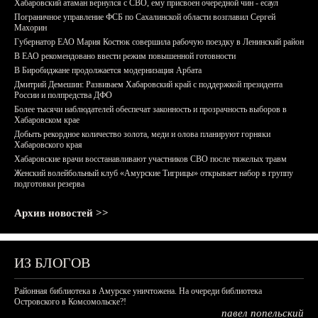
Хабаровский атаман вернулся с СВО, ему присвоен очередной чин - есаул
Пограничное управление ФСБ по Сахалинской области возглавил Сергей
Махорин
Губернатор ЕАО Мария Костюк совершила рабочую поездку в Ленинский район
В ЕАО рекомендовано ввести режим повышенной готовности
В Биробиджане продолжается модернизация Арбата
Дмитрий Демешин: Развиваем Хабаровский край с поддержкой президента
России и полпредства ДФО
Более тысячи наблюдателей обеспечат законность и прозрачность выборов в
Хабаровском крае
Добыть рекордное количество золота, меди и олова планируют горняки
Хабаровского края
Хабаровские врачи восстанавливают участников СВО после тяжелых травм
Женский волейбольный клуб «Амурские Тигрицы» открывает набор в группу
подготовки резерва
Архив новостей >>
ИЗ БЛОГОВ
Районная библиотека в Амурске уничтожена. На очереди библиотека
Островского в Комсомольске?!
павел попельский