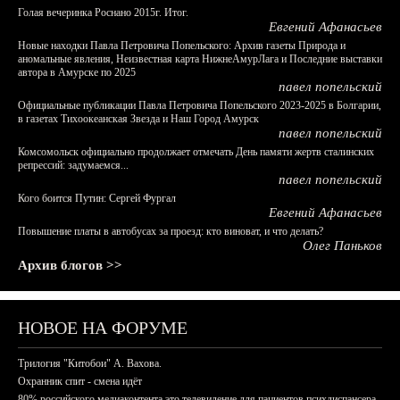
Голая вечеринка Роснано 2015г. Итог.
Евгений Афанасьев
Новые находки Павла Петровича Попельского: Архив газеты Природа и
аномальные явления, Неизвестная карта НижнеАмурЛага и Последние выставки
автора в Амурске по 2025
павел попельский
Официальные публикации Павла Петровича Попельского 2023-2025 в Болгарии,
в газетах Тихоокеанская Звезда и Наш Город Амурск
павел попельский
Комсомольск официально продолжает отмечать День памяти жертв сталинских
репрессий: задумаемся...
павел попельский
Кого боится Путин: Сергей Фургал
Евгений Афанасьев
Повышение платы в автобусах за проезд: кто виноват, и что делать?
Олег Паньков
Архив блогов >>
НОВОЕ НА ФОРУМЕ
Трилогия "Китобои" А. Вахова.
Охранник спит - смена идёт
80% российского медиаконтента это телевидение для пациентов психдиспансера