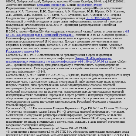
680032, Хабаровский край, Хабаровск, проспект 60-летия Октября, 88-46, т./ф.84212296081.
Электронная приемная:
Отправить сообщение
. E-mail:
editor@debri-dv.com
Редакционный совет электронного периодического издания «Дебри-ДВ» (на общественных
началах): К.А. Пронякин, И.Ю. Харитонова, А.Э. Мирмович, Ю.Н. Юрьев, Ю.В. Ковалев,
Л.Н. Левина, А.Ю. Жданов, Е.Н. Голубь, С.Н. Бурындин, Б.М. Сухинин, О.В. Егорова
Свидетельство о регистрации СМИ (Регистрационный номер)
ЭЛ № ФС77-45537
выдано
Федеральной службой по надзору в сфере связи, информационных технологий и массовых
коммуникаций (Роскомнадзор) 16.06.2011 г. Территория распространения: Российская
Федерация, зарубежные страны.
В 2006 г. проект «Дебри-ДВ» был создан как электронный частный архив, в соответствии с
ФЗ
№ 125 «Об архивном деле в Российской Федерации»
, согласно п. 2 ст. 13 «Создание архивов».
Основной фонд архива составляют публикации газет и журналов, изданные книги, а также
рукописи по дальневосточной (РФ) тематике. Доступ к архивным документам является
открытым в электронном виде, согласно п. 1 ст. 24 вышеобозначенного закона. Архивные
документы к частной собственности редакции не относятся, согласно ст.ст. 1275, 1276, 1306
Гражданского кодекса РФ
.
Согласно ч.2. п.3. ст.17 «Ответственность за правонарушения в сфере информации,
информационных технологий и защиты информации»
Закона РФ «Об информации,
информационных технологиях и о защите информации» (ФЗ-149 от 27.07.06 г.)
архив «Дебри-
ДВ», хранящий информацию, гражданско-правовую ответственность за распространение
информации не несет. Сайт и редакция основываются и работают на основании ст.8 «Право на
доступ к информации» ФЗ-149.
Согласно пп.3,4,6 ст.57 Закона РФ «О СМИ», «Редакция, главный редактор, журналист не несут
ответственности за распространение сведений, не соответствующих действительности и
порочащих честь и достоинство граждан и организаций, либо ущемляющих права и законные
интересы граждан, либо представляющих собой злоупотребление свободой массовой
информации и (или) правами журналиста: ...если они являются дословным воспроизведением
сообщений и материалов или их фрагментов, распространенных другим средством массовой
информации (а также сообщения, переданные в пресс-релизах и информация государственных,
общественных организаций и объединений), которое может быть установлено и привлечено к
ответственности за данное нарушение законодательства Российской Федерации о средствах
массовой информации».
Согласно абз.3, п.13 Постановления Пленума Верховного Суда РФ №16 от 15 июня 2010 года
«О практике применения судами Закона РФ «О средствах массовой информации», «по делам,
вытекающим из содержания распространенной информации, распространитель не является
надлежащим ответчиком, поскольку исходя из положений Закона РФ «О средствах массовой
информации» не вправе вмешиваться в деятельность редакции, в ходе которой определяется
содержание сообщений и материалов».
Воспользуйтесь «Правом на ответ» (ст.46 Закона РФ «О СМИ»).
«В соответствии с положением ч.3 ст.196 ГПК РФ, обязанность компенсации морального вреда
подлежит возложению на авторов, а по опубликованию опровержения, в порядке ч.2 ст.152 ГК