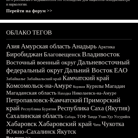
и наркологии.
Перейти на форум >>
ОБЛАКО ТЕГОВ
Азия
Амурская область
Анадырь
Арктика
Биробиджан
Владивосток
Благовещенск
Дальневосточный
Восточный военный округ
федеральный округ
Дальний Восток
ЕАО
Камчатский край
Забайкалье
Забайкальский край
Комсомольск-на-Амуре
Магадан
Курилы
Корякия
Магаданская область
Николаевск-на-Амуре
Находка
Приморский
Петропавловск-Камчатский
край
Республика Саха (Якутия)
Республика Бурятия
Сахалинская область
ТОФ
Тында
Улан-Удэ
Уссурийск
Сибирь
Хабаровск
Хабаровский край
Чукотка
Чита
Южно-Сахалинск
Якутск