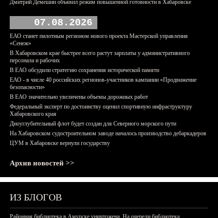
Дмитрий Демешин объявил режим повышенной готовности в Хабаровске
07.08.2026
ЕАО станет пилотным регионом нового проекта Мастерской управления
«Сенеж»
В Хабаровском крае быстрее всего растут зарплаты у административного
персонала и рабочих
В ЕАО обсудили стратегию сохранения исторической памяти
ЕАО - в числе 40 российских регионов-участников кампании «Продвижение
безопасности»
В ЕАО значительно увеличены объемы дорожных работ
Федеральный эксперт по достоинству оценил спортивную инфраструктуру
Хабаровского края
Дноуглубительный флот будет создан для Северного морского пути
На Хабаровском судостроительном заводе началось производство дебаркадеров
ЦУМ в Хабаровске вернули государству
Архив новостей >>
ИЗ БЛОГОВ
Районная библиотека в Амурске уничтожена. На очереди библиотека