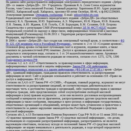
На данном сайте распространяется информация электронного периодического издания «Дебри-
ДВ» со знаком «Дебри-ДВ». 16+ Учредитель: Пронякин К.А. (член Союза журналистов
России, член Союза писателей России). Главный редактор: Харитонова И.Ю. Адрес редакции:
680032, Хабаровский край, Хабаровск, проспект 60-летия Октября, 88-46, т./ф.84212296081.
Электронная приемная:
Отправить сообщение
. E-mail:
editor@debri-dv.com
Редакционный совет электронного периодического издания «Дебри-ДВ» (на общественных
началах): К.А. Пронякин, И.Ю. Харитонова, А.Э. Мирмович, Ю.Н. Юрьев, Ю.В. Ковалев,
Л.Н. Левина, А.Ю. Жданов, Е.Н. Голубь, С.Н. Бурындин, Б.М. Сухинин, О.В. Егорова
Свидетельство о регистрации СМИ (Регистрационный номер)
ЭЛ № ФС77-45537
выдано
Федеральной службой по надзору в сфере связи, информационных технологий и массовых
коммуникаций (Роскомнадзор) 16.06.2011 г. Территория распространения: Российская
Федерация, зарубежные страны.
В 2006 г. проект «Дебри-ДВ» был создан как электронный частный архив, в соответствии с
ФЗ
№ 125 «Об архивном деле в Российской Федерации»
, согласно п. 2 ст. 13 «Создание архивов».
Основной фонд архива составляют публикации газет и журналов, изданные книги, а также
рукописи по дальневосточной (РФ) тематике. Доступ к архивным документам является
открытым в электронном виде, согласно п. 1 ст. 24 вышеобозначенного закона. Архивные
документы к частной собственности редакции не относятся, согласно ст.ст. 1275, 1276, 1306
Гражданского кодекса РФ
.
Согласно ч.2. п.3. ст.17 «Ответственность за правонарушения в сфере информации,
информационных технологий и защиты информации»
Закона РФ «Об информации,
информационных технологиях и о защите информации» (ФЗ-149 от 27.07.06 г.)
архив «Дебри-
ДВ», хранящий информацию, гражданско-правовую ответственность за распространение
информации не несет. Сайт и редакция основываются и работают на основании ст.8 «Право на
доступ к информации» ФЗ-149.
Согласно пп.3,4,6 ст.57 Закона РФ «О СМИ», «Редакция, главный редактор, журналист не несут
ответственности за распространение сведений, не соответствующих действительности и
порочащих честь и достоинство граждан и организаций, либо ущемляющих права и законные
интересы граждан, либо представляющих собой злоупотребление свободой массовой
информации и (или) правами журналиста: ...если они являются дословным воспроизведением
сообщений и материалов или их фрагментов, распространенных другим средством массовой
информации (а также сообщения, переданные в пресс-релизах и информация государственных,
общественных организаций и объединений), которое может быть установлено и привлечено к
ответственности за данное нарушение законодательства Российской Федерации о средствах
массовой информации».
Согласно абз.3, п.13 Постановления Пленума Верховного Суда РФ №16 от 15 июня 2010 года
«О практике применения судами Закона РФ «О средствах массовой информации», «по делам,
вытекающим из содержания распространенной информации, распространитель не является
надлежащим ответчиком, поскольку исходя из положений Закона РФ «О средствах массовой
информации» не вправе вмешиваться в деятельность редакции, в ходе которой определяется
содержание сообщений и материалов».