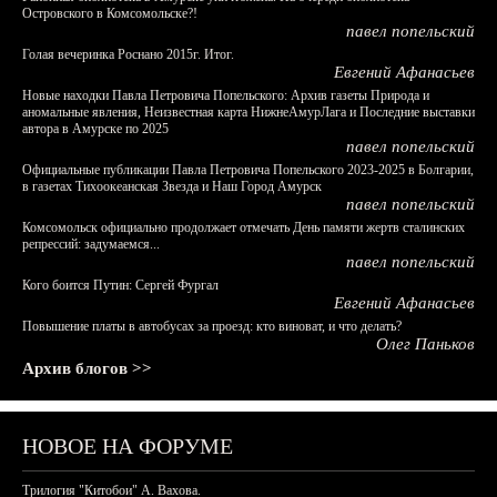
Островского в Комсомольске?!
павел попельский
Голая вечеринка Роснано 2015г. Итог.
Евгений Афанасьев
Новые находки Павла Петровича Попельского: Архив газеты Природа и
аномальные явления, Неизвестная карта НижнеАмурЛага и Последние выставки
автора в Амурске по 2025
павел попельский
Официальные публикации Павла Петровича Попельского 2023-2025 в Болгарии,
в газетах Тихоокеанская Звезда и Наш Город Амурск
павел попельский
Комсомольск официально продолжает отмечать День памяти жертв сталинских
репрессий: задумаемся...
павел попельский
Кого боится Путин: Сергей Фургал
Евгений Афанасьев
Повышение платы в автобусах за проезд: кто виноват, и что делать?
Олег Паньков
Архив блогов >>
НОВОЕ НА ФОРУМЕ
Трилогия "Китобои" А. Вахова.