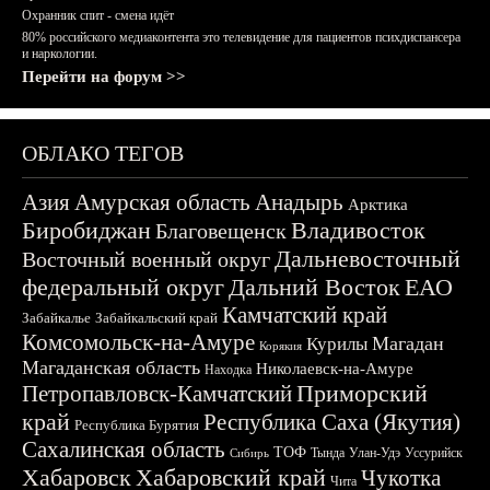
Охранник спит - смена идёт
80% российского медиаконтента это телевидение для пациентов психдиспансера
и наркологии.
Перейти на форум >>
ОБЛАКО ТЕГОВ
Азия
Амурская область
Анадырь
Арктика
Биробиджан
Владивосток
Благовещенск
Дальневосточный
Восточный военный округ
федеральный округ
Дальний Восток
ЕАО
Камчатский край
Забайкалье
Забайкальский край
Комсомольск-на-Амуре
Магадан
Курилы
Корякия
Магаданская область
Николаевск-на-Амуре
Находка
Приморский
Петропавловск-Камчатский
край
Республика Саха (Якутия)
Республика Бурятия
Сахалинская область
ТОФ
Тында
Улан-Удэ
Уссурийск
Сибирь
Хабаровск
Хабаровский край
Чукотка
Чита