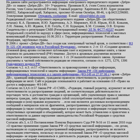
На данном сайте распространяется информация электронного периодического издания «Дебри-
ДВ» со знаком «Дебри-ДВ». 16+ Учредитель: Пронякин К.А. (член Союза журналистов
России, член Союза писателей России). Главный редактор: Харитонова И.Ю. Адрес редакции:
680032, Хабаровский край, Хабаровск, проспект 60-летия Октября, 88-46, т./ф.84212296081.
Электронная приемная:
Отправить сообщение
. E-mail:
editor@debri-dv.com
Редакционный совет электронного периодического издания «Дебри-ДВ» (на общественных
началах): К.А. Пронякин, И.Ю. Харитонова, А.Э. Мирмович, Ю.Н. Юрьев, Ю.В. Ковалев,
Л.Н. Левина, А.Ю. Жданов, Е.Н. Голубь, С.Н. Бурындин, Б.М. Сухинин, О.В. Егорова
Свидетельство о регистрации СМИ (Регистрационный номер)
ЭЛ № ФС77-45537
выдано
Федеральной службой по надзору в сфере связи, информационных технологий и массовых
коммуникаций (Роскомнадзор) 16.06.2011 г. Территория распространения: Российская
Федерация, зарубежные страны.
В 2006 г. проект «Дебри-ДВ» был создан как электронный частный архив, в соответствии с
ФЗ
№ 125 «Об архивном деле в Российской Федерации»
, согласно п. 2 ст. 13 «Создание архивов».
Основной фонд архива составляют публикации газет и журналов, изданные книги, а также
рукописи по дальневосточной (РФ) тематике. Доступ к архивным документам является
открытым в электронном виде, согласно п. 1 ст. 24 вышеобозначенного закона. Архивные
документы к частной собственности редакции не относятся, согласно ст.ст. 1275, 1276, 1306
Гражданского кодекса РФ
.
Согласно ч.2. п.3. ст.17 «Ответственность за правонарушения в сфере информации,
информационных технологий и защиты информации»
Закона РФ «Об информации,
информационных технологиях и о защите информации» (ФЗ-149 от 27.07.06 г.)
архив «Дебри-
ДВ», хранящий информацию, гражданско-правовую ответственность за распространение
информации не несет. Сайт и редакция основываются и работают на основании ст.8 «Право на
доступ к информации» ФЗ-149.
Согласно пп.3,4,6 ст.57 Закона РФ «О СМИ», «Редакция, главный редактор, журналист не несут
ответственности за распространение сведений, не соответствующих действительности и
порочащих честь и достоинство граждан и организаций, либо ущемляющих права и законные
интересы граждан, либо представляющих собой злоупотребление свободой массовой
информации и (или) правами журналиста: ...если они являются дословным воспроизведением
сообщений и материалов или их фрагментов, распространенных другим средством массовой
информации (а также сообщения, переданные в пресс-релизах и информация государственных,
общественных организаций и объединений), которое может быть установлено и привлечено к
ответственности за данное нарушение законодательства Российской Федерации о средствах
массовой информации».
Согласно абз.3, п.13 Постановления Пленума Верховного Суда РФ №16 от 15 июня 2010 года
«О практике применения судами Закона РФ «О средствах массовой информации», «по делам,
вытекающим из содержания распространенной информации, распространитель не является
надлежащим ответчиком, поскольку исходя из положений Закона РФ «О средствах массовой
информации» не вправе вмешиваться в деятельность редакции, в ходе которой определяется
содержание сообщений и материалов».