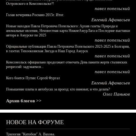
Островского в Комсомольске?!
павел попельский
Голая вечеринка Роснано 2015г. Итог.
Евгений Афанасьев
Новые находки Павла Петровича Попельского: Архив газеты Природа и
аномальные явления, Неизвестная карта НижнеАмурЛага и Последние выставки
автора в Амурске по 2025
павел попельский
Официальные публикации Павла Петровича Попельского 2023-2025 в Болгарии,
в газетах Тихоокеанская Звезда и Наш Город Амурск
павел попельский
Комсомольск официально продолжает отмечать День памяти жертв сталинских
репрессий: задумаемся...
павел попельский
Кого боится Путин: Сергей Фургал
Евгений Афанасьев
Повышение платы в автобусах за проезд: кто виноват, и что делать?
Олег Паньков
Архив блогов >>
НОВОЕ НА ФОРУМЕ
Трилогия "Китобои" А. Вахова.