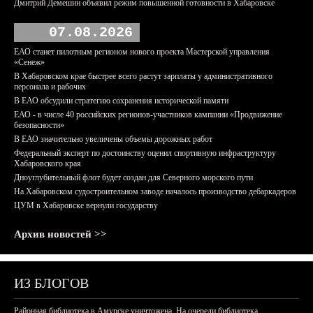
Дмитрий Демешин объявил режим повышенной готовности в Хабаровске
07.08.2026
ЕАО станет пилотным регионом нового проекта Мастерской управления
«Сенеж»
В Хабаровском крае быстрее всего растут зарплаты у административного
персонала и рабочих
В ЕАО обсудили стратегию сохранения исторической памяти
ЕАО - в числе 40 российских регионов-участников кампании «Продвижение
безопасности»
В ЕАО значительно увеличены объемы дорожных работ
Федеральный эксперт по достоинству оценил спортивную инфраструктуру
Хабаровского края
Дноуглубительный флот будет создан для Северного морского пути
На Хабаровском судостроительном заводе началось производство дебаркадеров
ЦУМ в Хабаровске вернули государству
Архив новостей >>
ИЗ БЛОГОВ
Районная библиотека в Амурске уничтожена. На очереди библиотека