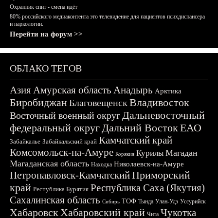
Охранник спит - смена идёт
80% российского медиаконтента это телевидение для пациентов психдиспансера
и наркологии.
Перейти на форум >>
ОБЛАКО ТЕГОВ
Азия
Амурская область
Анадырь
Арктика
Биробиджан
Владивосток
Благовещенск
Дальневосточный
Восточный военный округ
федеральный округ
Дальний Восток
ЕАО
Камчатский край
Забайкалье
Забайкальский край
Комсомольск-на-Амуре
Магадан
Курилы
Корякия
Магаданская область
Николаевск-на-Амуре
Находка
Приморский
Петропавловск-Камчатский
край
Республика Саха (Якутия)
Республика Бурятия
Сахалинская область
ТОФ
Тында
Улан-Удэ
Уссурийск
Сибирь
Хабаровск
Хабаровский край
Чукотка
Чита